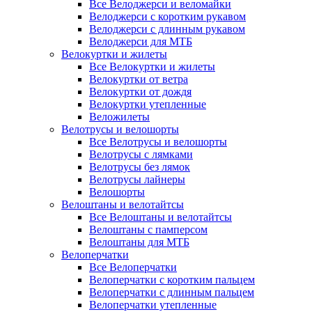
Все Велоджерси и веломайки
Велоджерси с коротким рукавом
Велоджерси с длинным рукавом
Велоджерси для МТБ
Велокуртки и жилеты
Все Велокуртки и жилеты
Велокуртки от ветра
Велокуртки от дождя
Велокуртки утепленные
Веложилеты
Велотрусы и велошорты
Все Велотрусы и велошорты
Велотрусы с лямками
Велотрусы без лямок
Велотрусы лайнеры
Велошорты
Велоштаны и велотайтсы
Все Велоштаны и велотайтсы
Велоштаны с памперсом
Велоштаны для МТБ
Велоперчатки
Все Велоперчатки
Велоперчатки с коротким пальцем
Велоперчатки с длинным пальцем
Велоперчатки утепленные