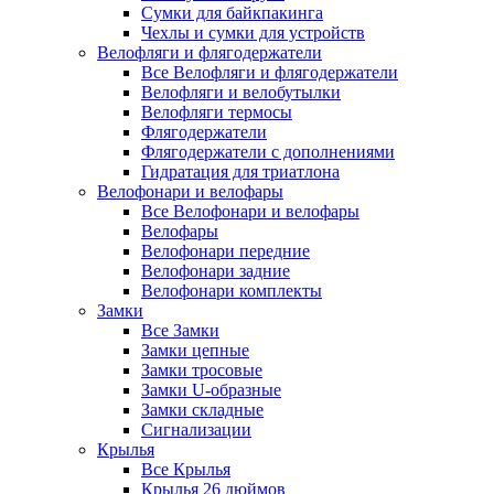
Сумки для байкпакинга
Чехлы и сумки для устройств
Велофляги и флягодержатели
Все Велофляги и флягодержатели
Велофляги и велобутылки
Велофляги термосы
Флягодержатели
Флягодержатели с дополнениями
Гидратация для триатлона
Велофонари и велофары
Все Велофонари и велофары
Велофары
Велофонари передние
Велофонари задние
Велофонари комплекты
Замки
Все Замки
Замки цепные
Замки тросовые
Замки U-образные
Замки складные
Сигнализации
Крылья
Все Крылья
Крылья 26 дюймов