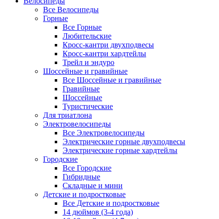
Велосипеды
Все Велосипеды
Горные
Все Горные
Любительские
Кросс-кантри двухподвесы
Кросс-кантри хардтейлы
Трейл и эндуро
Шоссейные и гравийные
Все Шоссейные и гравийные
Гравийные
Шоссейные
Туристические
Для триатлона
Электровелосипеды
Все Электровелосипеды
Электрические горные двухподвесы
Электрические горные хардтейлы
Городские
Все Городские
Гибридные
Складные и мини
Детские и подростковые
Все Детские и подростковые
14 дюймов (3-4 года)