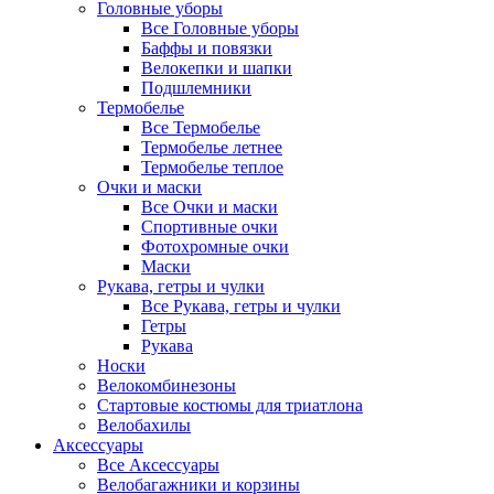
Головные уборы
Все Головные уборы
Баффы и повязки
Велокепки и шапки
Подшлемники
Термобелье
Все Термобелье
Термобелье летнее
Термобелье теплое
Очки и маски
Все Очки и маски
Спортивные очки
Фотохромные очки
Маски
Рукава, гетры и чулки
Все Рукава, гетры и чулки
Гетры
Рукава
Носки
Велокомбинезоны
Стартовые костюмы для триатлона
Велобахилы
Аксессуары
Все Аксессуары
Велобагажники и корзины