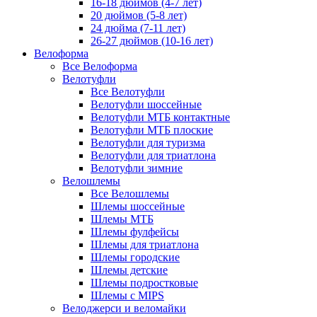
16-18 дюймов (4-7 лет)
20 дюймов (5-8 лет)
24 дюйма (7-11 лет)
26-27 дюймов (10-16 лет)
Велоформа
Все Велоформа
Велотуфли
Все Велотуфли
Велотуфли шоссейные
Велотуфли МТБ контактные
Велотуфли МТБ плоские
Велотуфли для туризма
Велотуфли для триатлона
Велотуфли зимние
Велошлемы
Все Велошлемы
Шлемы шоссейные
Шлемы МТБ
Шлемы фулфейсы
Шлемы для триатлона
Шлемы городские
Шлемы детские
Шлемы подростковые
Шлемы с MIPS
Велоджерси и веломайки