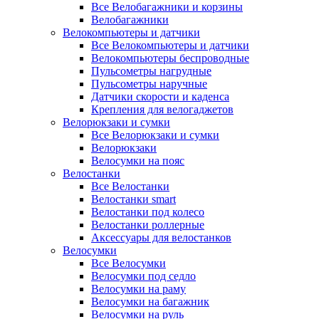
Все Велобагажники и корзины
Велобагажники
Велокомпьютеры и датчики
Все Велокомпьютеры и датчики
Велокомпьютеры беспроводные
Пульсометры нагрудные
Пульсометры наручные
Датчики скорости и каденса
Крепления для велогаджетов
Велорюкзаки и сумки
Все Велорюкзаки и сумки
Велорюкзаки
Велосумки на пояс
Велостанки
Все Велостанки
Велостанки smart
Велостанки под колесо
Велостанки роллерные
Аксессуары для велостанков
Велосумки
Все Велосумки
Велосумки под седло
Велосумки на раму
Велосумки на багажник
Велосумки на руль