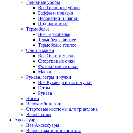
Головные уборы
Все Головные уборы
Баффы и повязки
Велокепки и шапки
Подшлемники
Термобелье
Все Термобелье
Термобелье летнее
Термобелье теплое
Очки и маски
Все Очки и маски
Спортивные очки
Фотохромные очки
Маски
Рукава, гетры и чулки
Все Рукава, гетры и чулки
Гетры
Рукава
Носки
Велокомбинезоны
Стартовые костюмы для триатлона
Велобахилы
Аксессуары
Все Аксессуары
Велобагажники и корзины