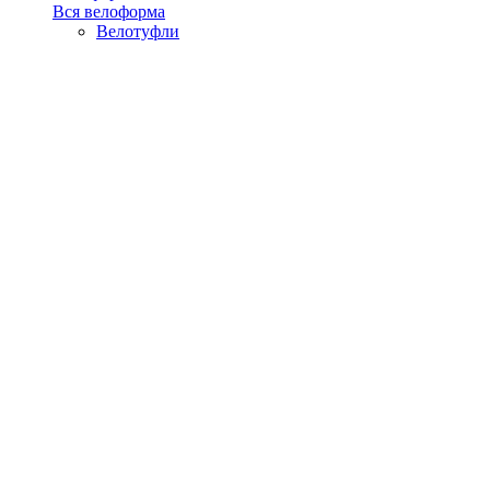
Вся велоформа
Велотуфли