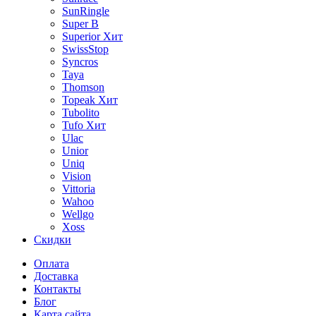
SunRingle
Super B
Superior
Хит
SwissStop
Syncros
Taya
Thomson
Topeak
Хит
Tubolito
Tufo
Хит
Ulac
Unior
Uniq
Vision
Vittoria
Wahoo
Wellgo
Xoss
Скидки
Оплата
Доставка
Контакты
Блог
Карта сайта