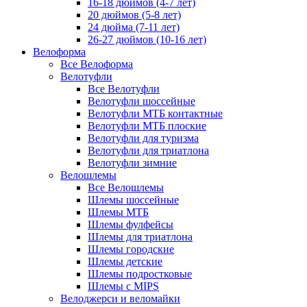
16-18 дюймов (4-7 лет)
20 дюймов (5-8 лет)
24 дюйма (7-11 лет)
26-27 дюймов (10-16 лет)
Велоформа
Все Велоформа
Велотуфли
Все Велотуфли
Велотуфли шоссейные
Велотуфли МТБ контактные
Велотуфли МТБ плоские
Велотуфли для туризма
Велотуфли для триатлона
Велотуфли зимние
Велошлемы
Все Велошлемы
Шлемы шоссейные
Шлемы МТБ
Шлемы фулфейсы
Шлемы для триатлона
Шлемы городские
Шлемы детские
Шлемы подростковые
Шлемы с MIPS
Велоджерси и веломайки