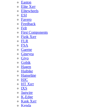
Easton
Elite
Хит
Elitewheels
ESI
Favero
Feedback
Felt
First Components
Fizik
Хит
FLR
FSA
Gaerne
Gineyea
Giyo
Gobik
Hagen
Haibike
Hanseline
HJC
HT
Хит
IXS
Jagwire
K-Edge
Kask
Хит
Kenda