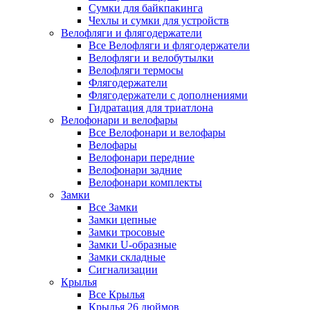
Сумки для байкпакинга
Чехлы и сумки для устройств
Велофляги и флягодержатели
Все Велофляги и флягодержатели
Велофляги и велобутылки
Велофляги термосы
Флягодержатели
Флягодержатели с дополнениями
Гидратация для триатлона
Велофонари и велофары
Все Велофонари и велофары
Велофары
Велофонари передние
Велофонари задние
Велофонари комплекты
Замки
Все Замки
Замки цепные
Замки тросовые
Замки U-образные
Замки складные
Сигнализации
Крылья
Все Крылья
Крылья 26 дюймов