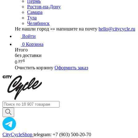
Пермь
Ростов-на-Дону
Самара
Тула
Челябинск
Не нашли город «
» напишите на почту
hello@citycycle.ru
Войти
0
Корзина
Итого
без доставки
руб
0
Очистить корзину
Оформить заказ
CityCycleShop
telegram: +7 (903) 500-20-70