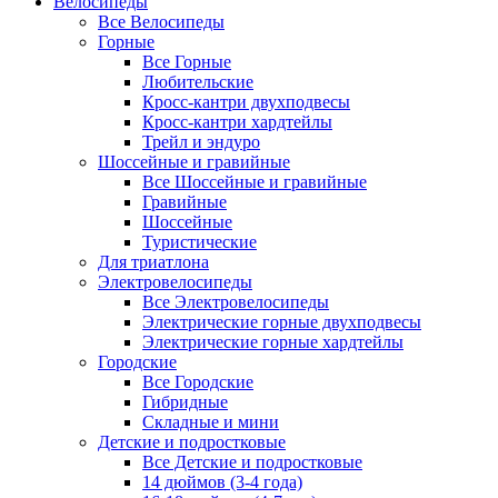
Велосипеды
Все Велосипеды
Горные
Все Горные
Любительские
Кросс-кантри двухподвесы
Кросс-кантри хардтейлы
Трейл и эндуро
Шоссейные и гравийные
Все Шоссейные и гравийные
Гравийные
Шоссейные
Туристические
Для триатлона
Электровелосипеды
Все Электровелосипеды
Электрические горные двухподвесы
Электрические горные хардтейлы
Городские
Все Городские
Гибридные
Складные и мини
Детские и подростковые
Все Детские и подростковые
14 дюймов (3-4 года)