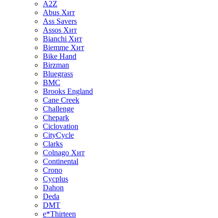
A2Z
Abus
Хит
Ass Savers
Assos
Хит
Bianchi
Хит
Biemme
Хит
Bike Hand
Birzman
Bluegrass
BMC
Brooks England
Cane Creek
Challenge
Chepark
Ciclovation
CityCycle
Clarks
Colnago
Хит
Continental
Crono
Cycplus
Dahon
Deda
DMT
e*Thirteen