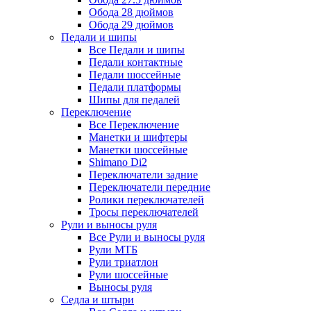
Обода 28 дюймов
Обода 29 дюймов
Педали и шипы
Все Педали и шипы
Педали контактные
Педали шоссейные
Педали платформы
Шипы для педалей
Переключение
Все Переключение
Манетки и шифтеры
Манетки шоссейные
Shimano Di2
Переключатели задние
Переключатели передние
Ролики переключателей
Тросы переключателей
Рули и выносы руля
Все Рули и выносы руля
Рули МТБ
Рули триатлон
Рули шоссейные
Выносы руля
Седла и штыри