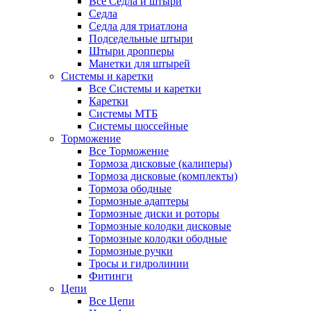
Все Седла и штыри
Седла
Седла для триатлона
Подседельные штыри
Штыри дропперы
Манетки для штырей
Системы и каретки
Все Системы и каретки
Каретки
Системы МТБ
Системы шоссейные
Торможение
Все Торможение
Тормоза дисковые (калиперы)
Тормоза дисковые (комплекты)
Тормоза ободные
Тормозные адаптеры
Тормозные диски и роторы
Тормозные колодки дисковые
Тормозные колодки ободные
Тормозные ручки
Тросы и гидролинии
Фитинги
Цепи
Все Цепи