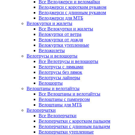
Все Велоджерси и веломайки
Велоджерси с коротким рукавом
Велоджерси с длинным рукавом
Велоджерси для МТБ
Велокуртки и жилеты
Все Велокуртки и жилеты
Велокуртки от ветра
Велокуртки от дождя
Велокуртки утепленные
Веложилеты
Велотрусы и велошорты
Все Велотрусы и велошорты
Велотрусы с лямками
Велотрусы без лямок
Велотрусы лайнеры
Велошорты
Велоштаны и велотайтсы
Все Велоштаны и велотайтсы
Велоштаны с памперсом
Велоштаны для МТБ
Велоперчатки
Все Велоперчатки
Велоперчатки с коротким пальцем
Велоперчатки с длинным пальцем
Велоперчатки утепленные