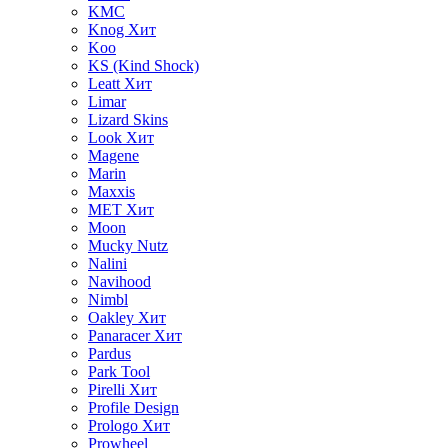
KMC
Knog
Хит
Koo
KS (Kind Shock)
Leatt
Хит
Limar
Lizard Skins
Look
Хит
Magene
Marin
Maxxis
MET
Хит
Moon
Mucky Nutz
Nalini
Navihood
Nimbl
Oakley
Хит
Panaracer
Хит
Pardus
Park Tool
Pirelli
Хит
Profile Design
Prologo
Хит
Prowheel