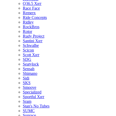
Q36.5
Хит
Race Face
Remerx
Ride Concepts
Ridley
RockBros
Rotor
Rudy Project
Santini
Хит
Schwalbe
Scicon
Scott
Хит
SDG
Seatylock
Sensah
Shimano
Sidi
SKS
Smoove
Specialized
Sportful
Хит
Sram
Stan's No Tubes
SUMC
Sunrace