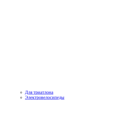
Для триатлона
Электровелосипеды