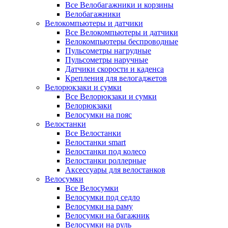
Все Велобагажники и корзины
Велобагажники
Велокомпьютеры и датчики
Все Велокомпьютеры и датчики
Велокомпьютеры беспроводные
Пульсометры нагрудные
Пульсометры наручные
Датчики скорости и каденса
Крепления для велогаджетов
Велорюкзаки и сумки
Все Велорюкзаки и сумки
Велорюкзаки
Велосумки на пояс
Велостанки
Все Велостанки
Велостанки smart
Велостанки под колесо
Велостанки роллерные
Аксессуары для велостанков
Велосумки
Все Велосумки
Велосумки под седло
Велосумки на раму
Велосумки на багажник
Велосумки на руль