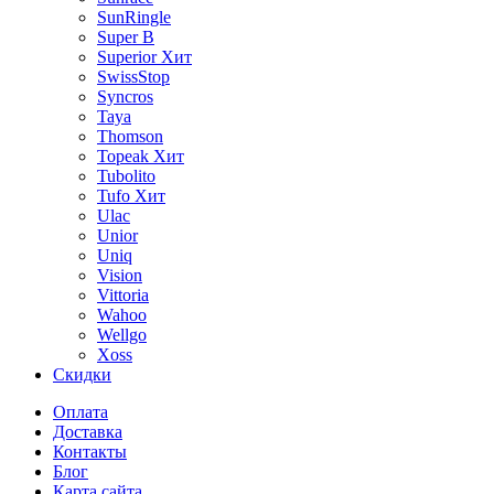
SunRingle
Super B
Superior
Хит
SwissStop
Syncros
Taya
Thomson
Topeak
Хит
Tubolito
Tufo
Хит
Ulac
Unior
Uniq
Vision
Vittoria
Wahoo
Wellgo
Xoss
Скидки
Оплата
Доставка
Контакты
Блог
Карта сайта