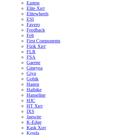
Easton
Elite
Хит
Elitewheels
ESI
Favero
Feedback
Felt
First Components
Fizik
Хит
FLR
FSA
Gaerne
Gineyea
Giyo
Gobik
Hagen
Haibike
Hanseline
HJC
HT
Хит
IXS
Jagwire
K-Edge
Kask
Хит
Kenda