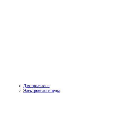
Для триатлона
Электровелосипеды