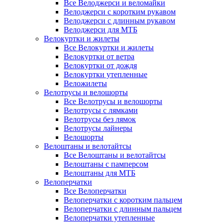
Все Велоджерси и веломайки
Велоджерси с коротким рукавом
Велоджерси с длинным рукавом
Велоджерси для МТБ
Велокуртки и жилеты
Все Велокуртки и жилеты
Велокуртки от ветра
Велокуртки от дождя
Велокуртки утепленные
Веложилеты
Велотрусы и велошорты
Все Велотрусы и велошорты
Велотрусы с лямками
Велотрусы без лямок
Велотрусы лайнеры
Велошорты
Велоштаны и велотайтсы
Все Велоштаны и велотайтсы
Велоштаны с памперсом
Велоштаны для МТБ
Велоперчатки
Все Велоперчатки
Велоперчатки с коротким пальцем
Велоперчатки с длинным пальцем
Велоперчатки утепленные