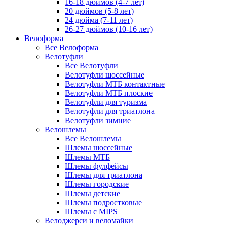
16-18 дюймов (4-7 лет)
20 дюймов (5-8 лет)
24 дюйма (7-11 лет)
26-27 дюймов (10-16 лет)
Велоформа
Все Велоформа
Велотуфли
Все Велотуфли
Велотуфли шоссейные
Велотуфли МТБ контактные
Велотуфли МТБ плоские
Велотуфли для туризма
Велотуфли для триатлона
Велотуфли зимние
Велошлемы
Все Велошлемы
Шлемы шоссейные
Шлемы МТБ
Шлемы фулфейсы
Шлемы для триатлона
Шлемы городские
Шлемы детские
Шлемы подростковые
Шлемы с MIPS
Велоджерси и веломайки