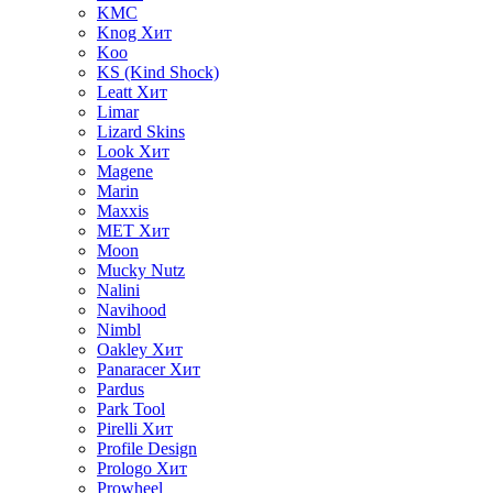
KMC
Knog
Хит
Koo
KS (Kind Shock)
Leatt
Хит
Limar
Lizard Skins
Look
Хит
Magene
Marin
Maxxis
MET
Хит
Moon
Mucky Nutz
Nalini
Navihood
Nimbl
Oakley
Хит
Panaracer
Хит
Pardus
Park Tool
Pirelli
Хит
Profile Design
Prologo
Хит
Prowheel