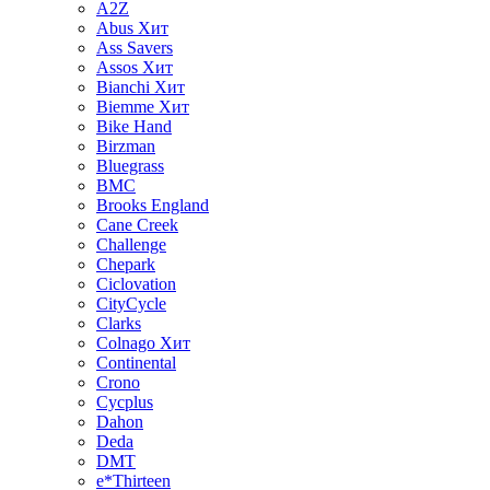
A2Z
Abus
Хит
Ass Savers
Assos
Хит
Bianchi
Хит
Biemme
Хит
Bike Hand
Birzman
Bluegrass
BMC
Brooks England
Cane Creek
Challenge
Chepark
Ciclovation
CityCycle
Clarks
Colnago
Хит
Continental
Crono
Cycplus
Dahon
Deda
DMT
e*Thirteen