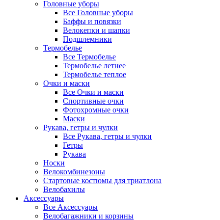
Головные уборы
Все Головные уборы
Баффы и повязки
Велокепки и шапки
Подшлемники
Термобелье
Все Термобелье
Термобелье летнее
Термобелье теплое
Очки и маски
Все Очки и маски
Спортивные очки
Фотохромные очки
Маски
Рукава, гетры и чулки
Все Рукава, гетры и чулки
Гетры
Рукава
Носки
Велокомбинезоны
Стартовые костюмы для триатлона
Велобахилы
Аксессуары
Все Аксессуары
Велобагажники и корзины