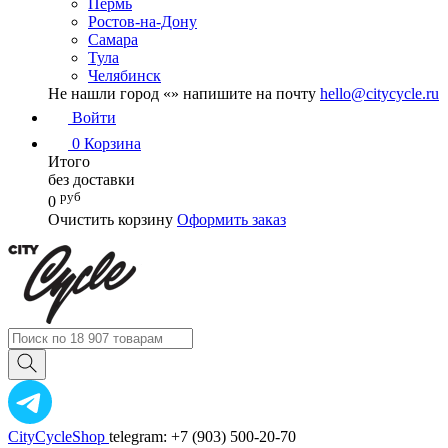
Пермь
Ростов-на-Дону
Самара
Тула
Челябинск
Не нашли город «
» напишите на почту
hello@citycycle.ru
Войти
0
Корзина
Итого
без доставки
руб
0
Очистить корзину
Оформить заказ
CityCycleShop
telegram: +7 (903) 500-20-70