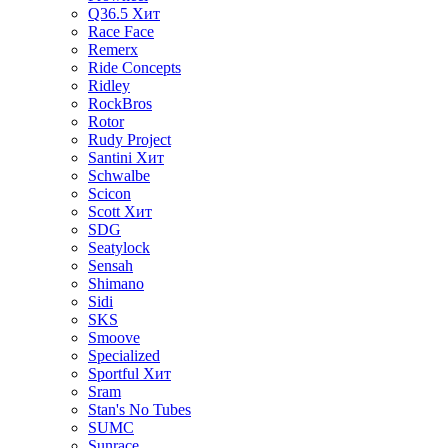
Q36.5
Хит
Race Face
Remerx
Ride Concepts
Ridley
RockBros
Rotor
Rudy Project
Santini
Хит
Schwalbe
Scicon
Scott
Хит
SDG
Seatylock
Sensah
Shimano
Sidi
SKS
Smoove
Specialized
Sportful
Хит
Sram
Stan's No Tubes
SUMC
Sunrace