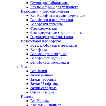
Сумки для байкпакинга
Чехлы и сумки для устройств
Велофляги и флягодержатели
Все Велофляги и флягодержатели
Велофляги и велобутылки
Велофляги термосы
Флягодержатели
Флягодержатели с дополнениями
Гидратация для триатлона
Велофонари и велофары
Все Велофонари и велофары
Велофары
Велофонари передние
Велофонари задние
Велофонари комплекты
Замки
Все Замки
Замки цепные
Замки тросовые
Замки U-образные
Замки складные
Сигнализации
Крылья
Все Крылья
Крылья 26 дюймов