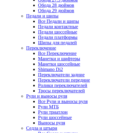
Обода 28 дюймов
Обода 29 дюймов
Педали и шипы
Все Педали и шипы
Педали контактные
Педали шоссейные
Педали платформы
Шипы для педалей
Переключение
Все Переключение
Манетки и шифтеры
Манетки шоссейные
Shimano Di2
Переключатели задние
Переключатели передние
Ролики переключателей
Тросы переключателей
Рули и выносы руля
Все Рули и выносы руля
Рули МТБ
Рули триатлон
Рули шоссейные
Выносы руля
Седла и штыри