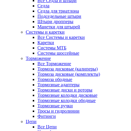
Все Седла и штыри
Седла
Седла для триатлона
Подседельные штыри
Штыри дропперы
Манетки для штырей
Системы и каретки
Все Системы и каретки
Каретки
Системы МТБ
Системы шоссейные
Торможение
Все Торможение
Тормоза дисковые (калиперы)
Тормоза дисковые (комплекты)
Тормоза ободные
Тормозные адаптеры
Тормозные диски и роторы
Тормозные колодки дисковые
Тормозные колодки ободные
Тормозные ручки
Тросы и гидролинии
Фитинги
Цепи
Все Цепи