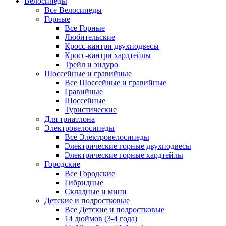
Велосипеды
Все Велосипеды
Горные
Все Горные
Любительские
Кросс-кантри двухподвесы
Кросс-кантри хардтейлы
Трейл и эндуро
Шоссейные и гравийные
Все Шоссейные и гравийные
Гравийные
Шоссейные
Туристические
Для триатлона
Электровелосипеды
Все Электровелосипеды
Электрические горные двухподвесы
Электрические горные хардтейлы
Городские
Все Городские
Гибридные
Складные и мини
Детские и подростковые
Все Детские и подростковые
14 дюймов (3-4 года)