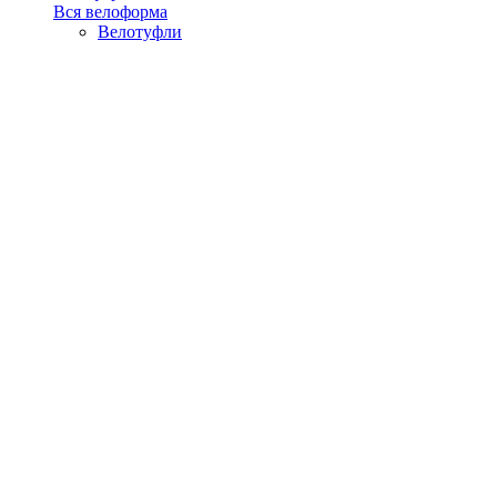
Вся велоформа
Велотуфли