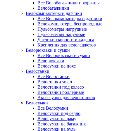
Все Велобагажники и корзины
Велобагажники
Велокомпьютеры и датчики
Все Велокомпьютеры и датчики
Велокомпьютеры беспроводные
Пульсометры нагрудные
Пульсометры наручные
Датчики скорости и каденса
Крепления для велогаджетов
Велорюкзаки и сумки
Все Велорюкзаки и сумки
Велорюкзаки
Велосумки на пояс
Велостанки
Все Велостанки
Велостанки smart
Велостанки под колесо
Велостанки роллерные
Аксессуары для велостанков
Велосумки
Все Велосумки
Велосумки под седло
Велосумки на раму
Велосумки на багажник
Велосумки на руль