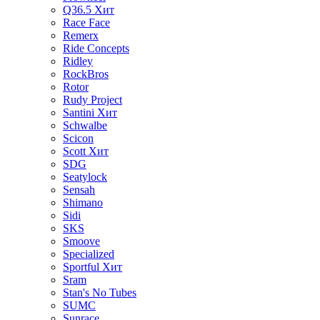
Q36.5
Хит
Race Face
Remerx
Ride Concepts
Ridley
RockBros
Rotor
Rudy Project
Santini
Хит
Schwalbe
Scicon
Scott
Хит
SDG
Seatylock
Sensah
Shimano
Sidi
SKS
Smoove
Specialized
Sportful
Хит
Sram
Stan's No Tubes
SUMC
Sunrace