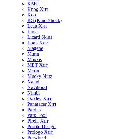
KMC
Knog
Хит
Koo
KS (Kind Shock)
Leatt
Хит
Limar
Lizard Skins
Look
Хит
Magene
Marin
Maxxis
MET
Хит
Moon
Mucky Nutz
Nalini
Navihood
Nimbl
Oakley
Хит
Panaracer
Хит
Pardus
Park Tool
Pirelli
Хит
Profile Design
Prologo
Хит
Prowheel