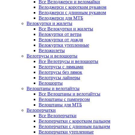
Все Велоджерси и веломайки
Велоджерси с коротким рукавом
Велоджерси с длинным рукавом
Велоджерси для МТБ
Велокуртки и жилеты
Все Велокуртки и жилеты
Велокуртки от ветра
Велокуртки от дождя
Велокуртки утепленные
Веложилеты
Велотрусы и велошорты
Все Велотрусы и велошорты
Велотрусы с лямками
Велотрусы без лямок
Велотрусы лайнеры
Велошорты
Велоштаны и велотайтсы
Все Велоштаны и велотайтсы
Велоштаны с памперсом
Велоштаны для МТБ
Велоперчатки
Все Велоперчатки
Велоперчатки с коротким пальцем
Велоперчатки с длинным пальцем
Велоперчатки утепленные