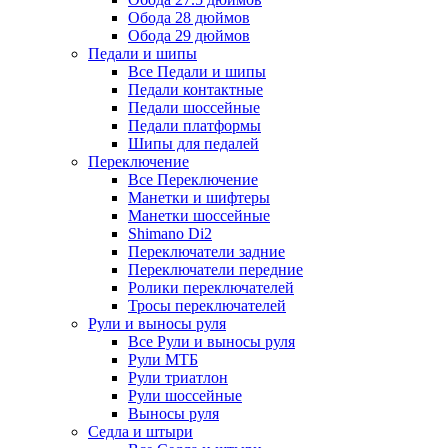
Обода 28 дюймов
Обода 29 дюймов
Педали и шипы
Все Педали и шипы
Педали контактные
Педали шоссейные
Педали платформы
Шипы для педалей
Переключение
Все Переключение
Манетки и шифтеры
Манетки шоссейные
Shimano Di2
Переключатели задние
Переключатели передние
Ролики переключателей
Тросы переключателей
Рули и выносы руля
Все Рули и выносы руля
Рули МТБ
Рули триатлон
Рули шоссейные
Выносы руля
Седла и штыри