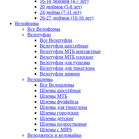
16-18 дюймов (4-7 лет)
20 дюймов (5-8 лет)
24 дюйма (7-11 лет)
26-27 дюймов (10-16 лет)
Велоформа
Все Велоформа
Велотуфли
Все Велотуфли
Велотуфли шоссейные
Велотуфли МТБ контактные
Велотуфли МТБ плоские
Велотуфли для туризма
Велотуфли для триатлона
Велотуфли зимние
Велошлемы
Все Велошлемы
Шлемы шоссейные
Шлемы МТБ
Шлемы фулфейсы
Шлемы для триатлона
Шлемы городские
Шлемы детские
Шлемы подростковые
Шлемы с MIPS
Велоджерси и веломайки