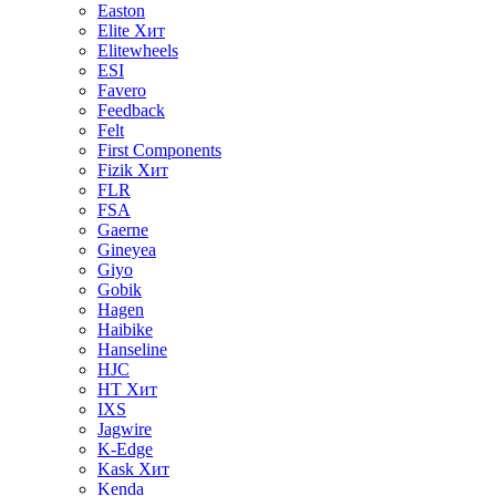
Easton
Elite
Хит
Elitewheels
ESI
Favero
Feedback
Felt
First Components
Fizik
Хит
FLR
FSA
Gaerne
Gineyea
Giyo
Gobik
Hagen
Haibike
Hanseline
HJC
HT
Хит
IXS
Jagwire
K-Edge
Kask
Хит
Kenda