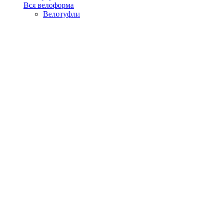
Вся велоформа
Велотуфли