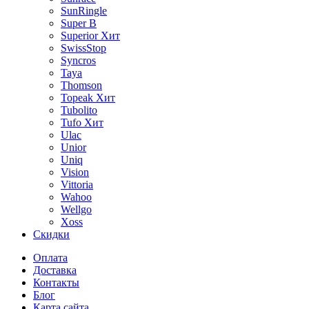
SunRingle
Super B
Superior
Хит
SwissStop
Syncros
Taya
Thomson
Topeak
Хит
Tubolito
Tufo
Хит
Ulac
Unior
Uniq
Vision
Vittoria
Wahoo
Wellgo
Xoss
Скидки
Оплата
Доставка
Контакты
Блог
Карта сайта