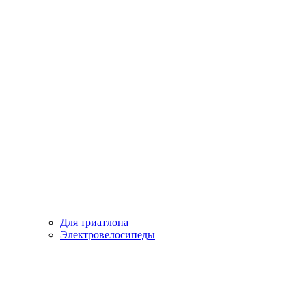
Для триатлона
Электровелосипеды