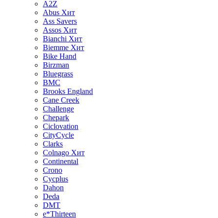
A2Z
Abus
Хит
Ass Savers
Assos
Хит
Bianchi
Хит
Biemme
Хит
Bike Hand
Birzman
Bluegrass
BMC
Brooks England
Cane Creek
Challenge
Chepark
Ciclovation
CityCycle
Clarks
Colnago
Хит
Continental
Crono
Cycplus
Dahon
Deda
DMT
e*Thirteen