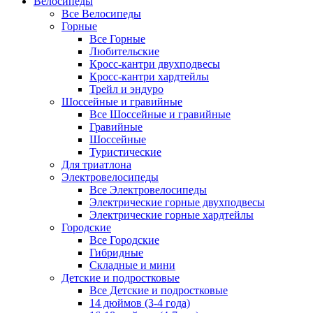
Велосипеды
Все Велосипеды
Горные
Все Горные
Любительские
Кросс-кантри двухподвесы
Кросс-кантри хардтейлы
Трейл и эндуро
Шоссейные и гравийные
Все Шоссейные и гравийные
Гравийные
Шоссейные
Туристические
Для триатлона
Электровелосипеды
Все Электровелосипеды
Электрические горные двухподвесы
Электрические горные хардтейлы
Городские
Все Городские
Гибридные
Складные и мини
Детские и подростковые
Все Детские и подростковые
14 дюймов (3-4 года)