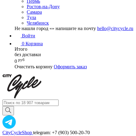
Пермь
Ростов-на-Дону
Самара
Тула
Челябинск
Не нашли город «
» напишите на почту
hello@citycycle.ru
Войти
0
Корзина
Итого
без доставки
руб
0
Очистить корзину
Оформить заказ
CityCycleShop
telegram: +7 (903) 500-20-70