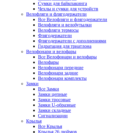
Сумки для байкпакинга
Чехлы и сумки для устройств
Велофляги и флягодержатели
Все Велофляги и флягодержатели
Велофляги и велобутылки
Велофляги термосы
Флягодержатели
Флягодержатели с дополнениями
Гидратация для триатлона
Велофонари и велофары
Все Велофонари и велофары
Велофары
Велофонари передние
Велофонари задние
Велофонари комплекты
Замки
Все Замки
Замки цепные
Замки тросовые
Замки U-образные
Замки складные
Сигнализации
Крылья
Все Крылья
Крылья 26 дюймов