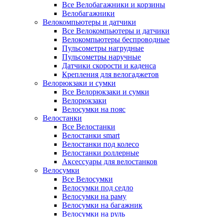
Все Велобагажники и корзины
Велобагажники
Велокомпьютеры и датчики
Все Велокомпьютеры и датчики
Велокомпьютеры беспроводные
Пульсометры нагрудные
Пульсометры наручные
Датчики скорости и каденса
Крепления для велогаджетов
Велорюкзаки и сумки
Все Велорюкзаки и сумки
Велорюкзаки
Велосумки на пояс
Велостанки
Все Велостанки
Велостанки smart
Велостанки под колесо
Велостанки роллерные
Аксессуары для велостанков
Велосумки
Все Велосумки
Велосумки под седло
Велосумки на раму
Велосумки на багажник
Велосумки на руль