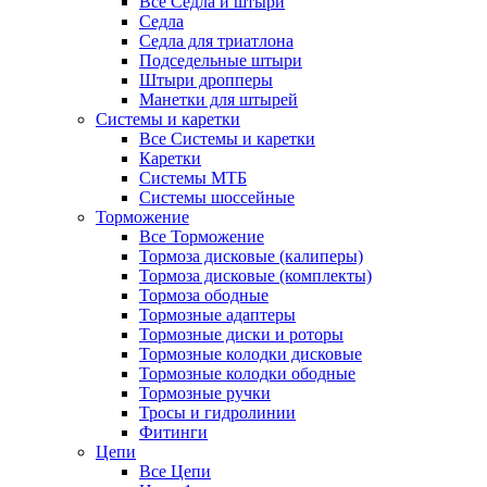
Все Седла и штыри
Седла
Седла для триатлона
Подседельные штыри
Штыри дропперы
Манетки для штырей
Системы и каретки
Все Системы и каретки
Каретки
Системы МТБ
Системы шоссейные
Торможение
Все Торможение
Тормоза дисковые (калиперы)
Тормоза дисковые (комплекты)
Тормоза ободные
Тормозные адаптеры
Тормозные диски и роторы
Тормозные колодки дисковые
Тормозные колодки ободные
Тормозные ручки
Тросы и гидролинии
Фитинги
Цепи
Все Цепи