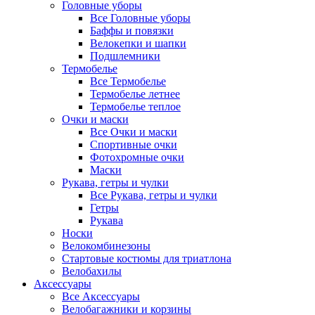
Головные уборы
Все Головные уборы
Баффы и повязки
Велокепки и шапки
Подшлемники
Термобелье
Все Термобелье
Термобелье летнее
Термобелье теплое
Очки и маски
Все Очки и маски
Спортивные очки
Фотохромные очки
Маски
Рукава, гетры и чулки
Все Рукава, гетры и чулки
Гетры
Рукава
Носки
Велокомбинезоны
Стартовые костюмы для триатлона
Велобахилы
Аксессуары
Все Аксессуары
Велобагажники и корзины