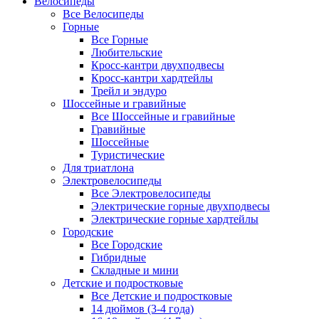
Велосипеды
Все Велосипеды
Горные
Все Горные
Любительские
Кросс-кантри двухподвесы
Кросс-кантри хардтейлы
Трейл и эндуро
Шоссейные и гравийные
Все Шоссейные и гравийные
Гравийные
Шоссейные
Туристические
Для триатлона
Электровелосипеды
Все Электровелосипеды
Электрические горные двухподвесы
Электрические горные хардтейлы
Городские
Все Городские
Гибридные
Складные и мини
Детские и подростковые
Все Детские и подростковые
14 дюймов (3-4 года)