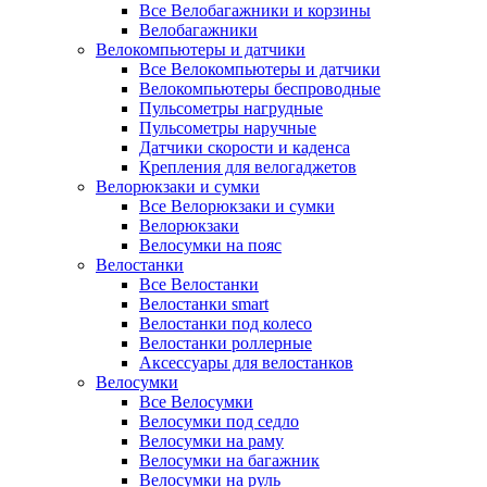
Все Велобагажники и корзины
Велобагажники
Велокомпьютеры и датчики
Все Велокомпьютеры и датчики
Велокомпьютеры беспроводные
Пульсометры нагрудные
Пульсометры наручные
Датчики скорости и каденса
Крепления для велогаджетов
Велорюкзаки и сумки
Все Велорюкзаки и сумки
Велорюкзаки
Велосумки на пояс
Велостанки
Все Велостанки
Велостанки smart
Велостанки под колесо
Велостанки роллерные
Аксессуары для велостанков
Велосумки
Все Велосумки
Велосумки под седло
Велосумки на раму
Велосумки на багажник
Велосумки на руль