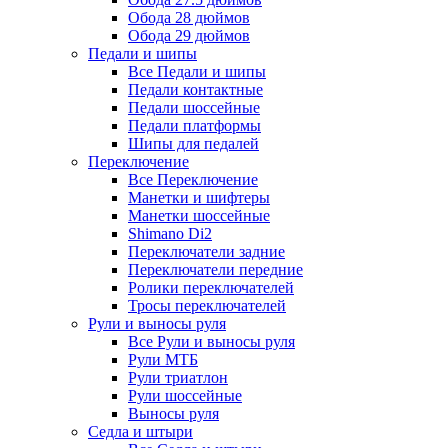
Обода 28 дюймов
Обода 29 дюймов
Педали и шипы
Все Педали и шипы
Педали контактные
Педали шоссейные
Педали платформы
Шипы для педалей
Переключение
Все Переключение
Манетки и шифтеры
Манетки шоссейные
Shimano Di2
Переключатели задние
Переключатели передние
Ролики переключателей
Тросы переключателей
Рули и выносы руля
Все Рули и выносы руля
Рули МТБ
Рули триатлон
Рули шоссейные
Выносы руля
Седла и штыри