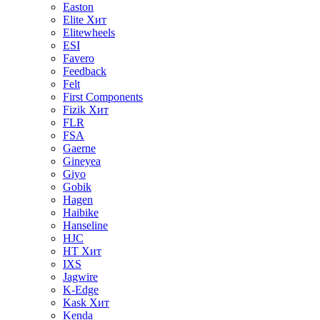
Easton
Elite
Хит
Elitewheels
ESI
Favero
Feedback
Felt
First Components
Fizik
Хит
FLR
FSA
Gaerne
Gineyea
Giyo
Gobik
Hagen
Haibike
Hanseline
HJC
HT
Хит
IXS
Jagwire
K-Edge
Kask
Хит
Kenda