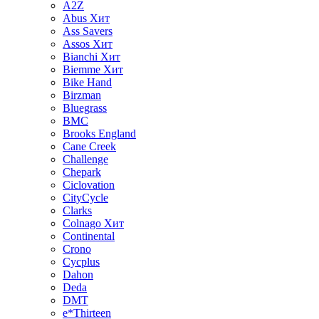
A2Z
Abus
Хит
Ass Savers
Assos
Хит
Bianchi
Хит
Biemme
Хит
Bike Hand
Birzman
Bluegrass
BMC
Brooks England
Cane Creek
Challenge
Chepark
Ciclovation
CityCycle
Clarks
Colnago
Хит
Continental
Crono
Cycplus
Dahon
Deda
DMT
e*Thirteen