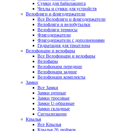
Сумки для байкпакинга
Чехлы и сумки для устройств
Велофляги и флягодержатели
Все Велофляги и флягодержатели
Велофляги и велобутылки
Велофляги термосы
Флягодержатели
Флягодержатели с дополнениями
Гидратация для триатлона
Велофонари и велофары
Все Велофонари и велофары
Велофары
Велофонари передние
Велофонари задние
Велофонари комплекты
Замки
Все Замки
Замки цепные
Замки тросовые
Замки U-образные
Замки складные
Сигнализации
Крылья
Все Крылья
Крылья 26 дюймов