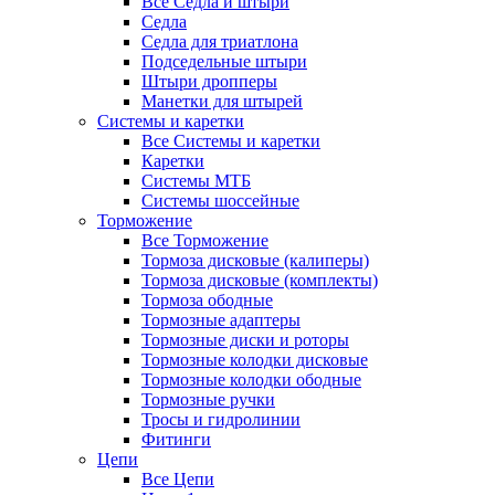
Все Седла и штыри
Седла
Седла для триатлона
Подседельные штыри
Штыри дропперы
Манетки для штырей
Системы и каретки
Все Системы и каретки
Каретки
Системы МТБ
Системы шоссейные
Торможение
Все Торможение
Тормоза дисковые (калиперы)
Тормоза дисковые (комплекты)
Тормоза ободные
Тормозные адаптеры
Тормозные диски и роторы
Тормозные колодки дисковые
Тормозные колодки ободные
Тормозные ручки
Тросы и гидролинии
Фитинги
Цепи
Все Цепи