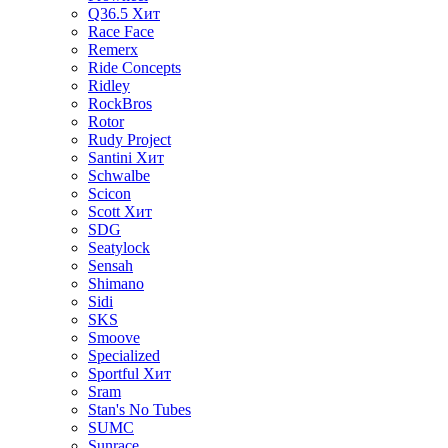
Q36.5
Хит
Race Face
Remerx
Ride Concepts
Ridley
RockBros
Rotor
Rudy Project
Santini
Хит
Schwalbe
Scicon
Scott
Хит
SDG
Seatylock
Sensah
Shimano
Sidi
SKS
Smoove
Specialized
Sportful
Хит
Sram
Stan's No Tubes
SUMC
Sunrace