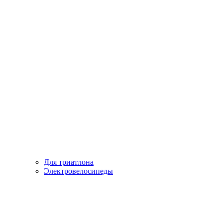
Для триатлона
Электровелосипеды