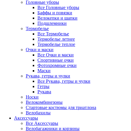
Головные уборы
Все Головные уборы
Баффы и повязки
Велокепки и шапки
Подшлемники
Термобелье
Все Термобелье
Термобелье летнее
Термобелье теплое
Очки и маски
Все Очки и маски
Спортивные очки
Фотохромные очки
Маски
Рукава, гетры и чулки
Все Рукава, гетры и чулки
Гетры
Рукава
Носки
Велокомбинезоны
Стартовые костюмы для триатлона
Велобахилы
Аксессуары
Все Аксессуары
Велобагажники и корзины