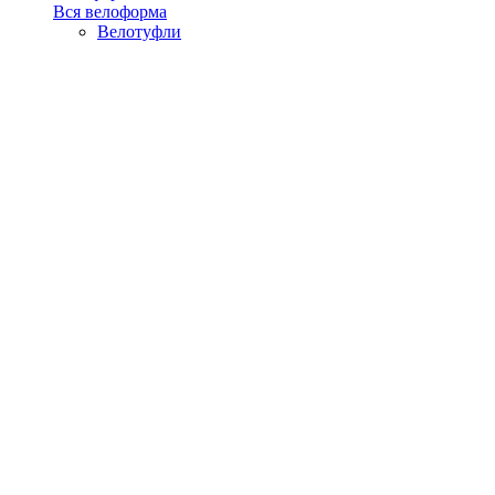
Вся велоформа
Велотуфли