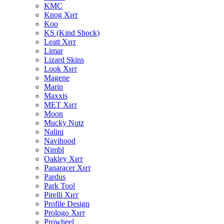
KMC
Knog
Хит
Koo
KS (Kind Shock)
Leatt
Хит
Limar
Lizard Skins
Look
Хит
Magene
Marin
Maxxis
MET
Хит
Moon
Mucky Nutz
Nalini
Navihood
Nimbl
Oakley
Хит
Panaracer
Хит
Pardus
Park Tool
Pirelli
Хит
Profile Design
Prologo
Хит
Prowheel