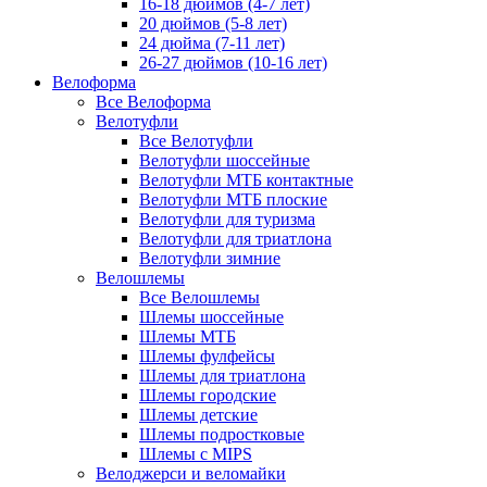
16-18 дюймов (4-7 лет)
20 дюймов (5-8 лет)
24 дюйма (7-11 лет)
26-27 дюймов (10-16 лет)
Велоформа
Все Велоформа
Велотуфли
Все Велотуфли
Велотуфли шоссейные
Велотуфли МТБ контактные
Велотуфли МТБ плоские
Велотуфли для туризма
Велотуфли для триатлона
Велотуфли зимние
Велошлемы
Все Велошлемы
Шлемы шоссейные
Шлемы МТБ
Шлемы фулфейсы
Шлемы для триатлона
Шлемы городские
Шлемы детские
Шлемы подростковые
Шлемы с MIPS
Велоджерси и веломайки