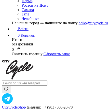
Пермь
Ростов-на-Дону
Самара
Тула
Челябинск
Не нашли город «
» напишите на почту
hello@citycycle.ru
Войти
0
Корзина
Итого
без доставки
руб
0
Очистить корзину
Оформить заказ
CityCycleShop
telegram: +7 (903) 500-20-70