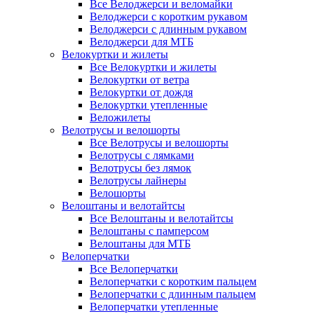
Все Велоджерси и веломайки
Велоджерси с коротким рукавом
Велоджерси с длинным рукавом
Велоджерси для МТБ
Велокуртки и жилеты
Все Велокуртки и жилеты
Велокуртки от ветра
Велокуртки от дождя
Велокуртки утепленные
Веложилеты
Велотрусы и велошорты
Все Велотрусы и велошорты
Велотрусы с лямками
Велотрусы без лямок
Велотрусы лайнеры
Велошорты
Велоштаны и велотайтсы
Все Велоштаны и велотайтсы
Велоштаны с памперсом
Велоштаны для МТБ
Велоперчатки
Все Велоперчатки
Велоперчатки с коротким пальцем
Велоперчатки с длинным пальцем
Велоперчатки утепленные