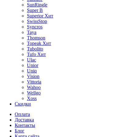
SunRingle
Super B
Superior
Хит
SwissStop
Syncros
Taya
Thomson
Topeak
Хит
Tubolito
Tufo
Хит
Ulac
Unior
Uniq
Vision
Vittoria
Wahoo
Wellgo
Xoss
Скидки
Оплата
Доставка
Контакты
Блог
Карта сайта