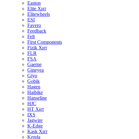
Easton
Elite
Хит
Elitewheels
ESI
Favero
Feedback
Felt
First Components
Fizik
Хит
FLR
FSA
Gaerne
Gineyea
Giyo
Gobik
Hagen
Haibike
Hanseline
HJC
HT
Хит
IXS
Jagwire
K-Edge
Kask
Хит
Kenda