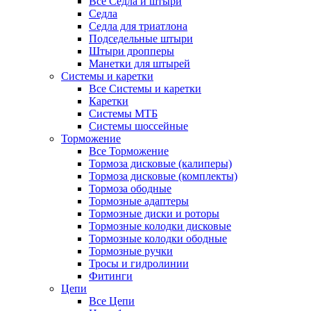
Все Седла и штыри
Седла
Седла для триатлона
Подседельные штыри
Штыри дропперы
Манетки для штырей
Системы и каретки
Все Системы и каретки
Каретки
Системы МТБ
Системы шоссейные
Торможение
Все Торможение
Тормоза дисковые (калиперы)
Тормоза дисковые (комплекты)
Тормоза ободные
Тормозные адаптеры
Тормозные диски и роторы
Тормозные колодки дисковые
Тормозные колодки ободные
Тормозные ручки
Тросы и гидролинии
Фитинги
Цепи
Все Цепи