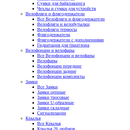
Сумки для байкпакинга
Чехлы и сумки для устройств
Велофляги и флягодержатели
Все Велофляги и флягодержатели
Велофляги и велобутылки
Велофляги термосы
Флягодержатели
Флягодержатели с дополнениями
Гидратация для триатлона
Велофонари и велофары
Все Велофонари и велофары
Велофары
Велофонари передние
Велофонари задние
Велофонари комплекты
Замки
Все Замки
Замки цепные
Замки тросовые
Замки U-образные
Замки складные
Сигнализации
Крылья
Все Крылья
Крылья 26 дюймов