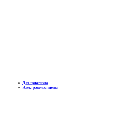
Для триатлона
Электровелосипеды