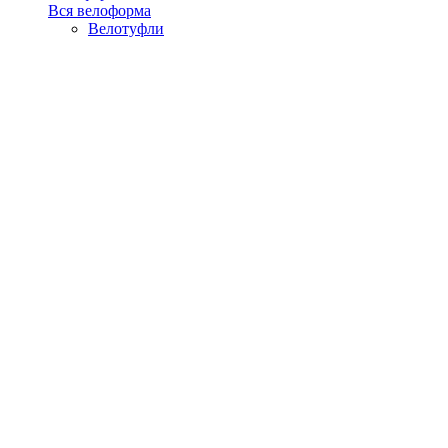
Вся велоформа
Велотуфли