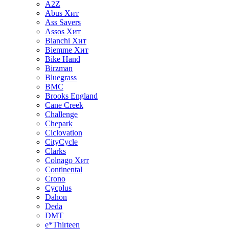
A2Z
Abus
Хит
Ass Savers
Assos
Хит
Bianchi
Хит
Biemme
Хит
Bike Hand
Birzman
Bluegrass
BMC
Brooks England
Cane Creek
Challenge
Chepark
Ciclovation
CityCycle
Clarks
Colnago
Хит
Continental
Crono
Cycplus
Dahon
Deda
DMT
e*Thirteen