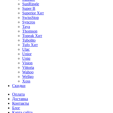
SunRingle
Super B
Superior
Хит
SwissStop
Syncros
Taya
Thomson
Topeak
Хит
Tubolito
Tufo
Хит
Ulac
Unior
Uniq
Vision
Vittoria
Wahoo
Wellgo
Xoss
Скидки
Оплата
Доставка
Контакты
Блог
Карта сайта