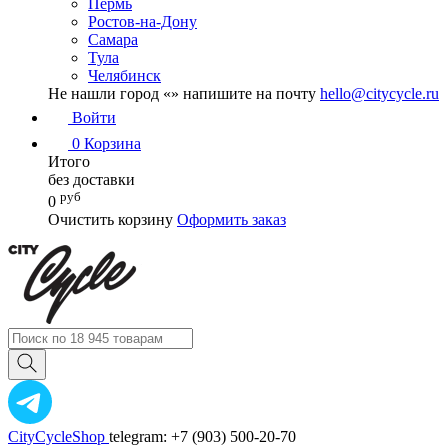
Пермь
Ростов-на-Дону
Самара
Тула
Челябинск
Не нашли город «
» напишите на почту
hello@citycycle.ru
Войти
0
Корзина
Итого
без доставки
руб
0
Очистить корзину
Оформить заказ
CityCycleShop
telegram: +7 (903) 500-20-70