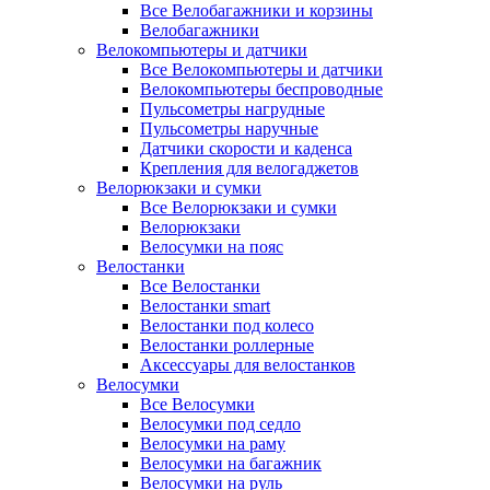
Все Велобагажники и корзины
Велобагажники
Велокомпьютеры и датчики
Все Велокомпьютеры и датчики
Велокомпьютеры беспроводные
Пульсометры нагрудные
Пульсометры наручные
Датчики скорости и каденса
Крепления для велогаджетов
Велорюкзаки и сумки
Все Велорюкзаки и сумки
Велорюкзаки
Велосумки на пояс
Велостанки
Все Велостанки
Велостанки smart
Велостанки под колесо
Велостанки роллерные
Аксессуары для велостанков
Велосумки
Все Велосумки
Велосумки под седло
Велосумки на раму
Велосумки на багажник
Велосумки на руль