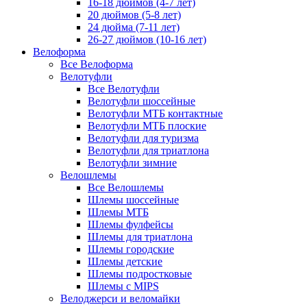
16-18 дюймов (4-7 лет)
20 дюймов (5-8 лет)
24 дюйма (7-11 лет)
26-27 дюймов (10-16 лет)
Велоформа
Все Велоформа
Велотуфли
Все Велотуфли
Велотуфли шоссейные
Велотуфли МТБ контактные
Велотуфли МТБ плоские
Велотуфли для туризма
Велотуфли для триатлона
Велотуфли зимние
Велошлемы
Все Велошлемы
Шлемы шоссейные
Шлемы МТБ
Шлемы фулфейсы
Шлемы для триатлона
Шлемы городские
Шлемы детские
Шлемы подростковые
Шлемы с MIPS
Велоджерси и веломайки