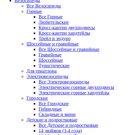
Велосипеды
Все Велосипеды
Горные
Все Горные
Любительские
Кросс-кантри двухподвесы
Кросс-кантри хардтейлы
Трейл и эндуро
Шоссейные и гравийные
Все Шоссейные и гравийные
Гравийные
Шоссейные
Туристические
Для триатлона
Электровелосипеды
Все Электровелосипеды
Электрические горные двухподвесы
Электрические горные хардтейлы
Городские
Все Городские
Гибридные
Складные и мини
Детские и подростковые
Все Детские и подростковые
14 дюймов (3-4 года)