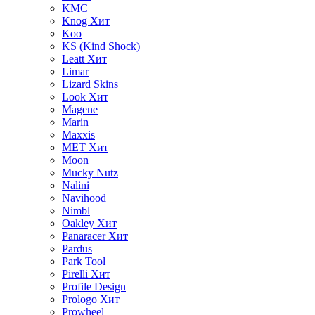
KMC
Knog
Хит
Koo
KS (Kind Shock)
Leatt
Хит
Limar
Lizard Skins
Look
Хит
Magene
Marin
Maxxis
MET
Хит
Moon
Mucky Nutz
Nalini
Navihood
Nimbl
Oakley
Хит
Panaracer
Хит
Pardus
Park Tool
Pirelli
Хит
Profile Design
Prologo
Хит
Prowheel