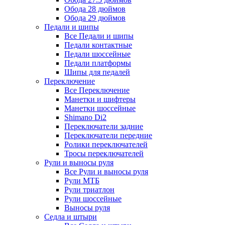
Обода 28 дюймов
Обода 29 дюймов
Педали и шипы
Все Педали и шипы
Педали контактные
Педали шоссейные
Педали платформы
Шипы для педалей
Переключение
Все Переключение
Манетки и шифтеры
Манетки шоссейные
Shimano Di2
Переключатели задние
Переключатели передние
Ролики переключателей
Тросы переключателей
Рули и выносы руля
Все Рули и выносы руля
Рули МТБ
Рули триатлон
Рули шоссейные
Выносы руля
Седла и штыри