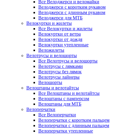
Все Велоджерси и веломайки
Велоджерси с коротким рукавом
Велоджерси с длинным рукавом
Велоджерси для МТБ
Велокуртки и жилеты
Все Велокуртки и жилеты
Велокуртки от ветра
Велокуртки от дождя
Велокуртки утепленные
Веложилеты
Велотрусы и велошорты
Все Велотрусы и велошорты
Велотрусы с лямками
Велотрусы без лямок
Велотрусы лайнеры
Велошорты
Велоштаны и велотайтсы
Все Велоштаны и велотайтсы
Велоштаны с памперсом
Велоштаны для МТБ
Велоперчатки
Все Велоперчатки
Велоперчатки с коротким пальцем
Велоперчатки с длинным пальцем
Велоперчатки утепленные