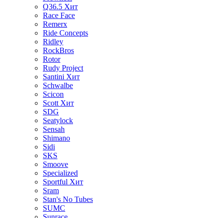
Q36.5
Хит
Race Face
Remerx
Ride Concepts
Ridley
RockBros
Rotor
Rudy Project
Santini
Хит
Schwalbe
Scicon
Scott
Хит
SDG
Seatylock
Sensah
Shimano
Sidi
SKS
Smoove
Specialized
Sportful
Хит
Sram
Stan's No Tubes
SUMC
Sunrace