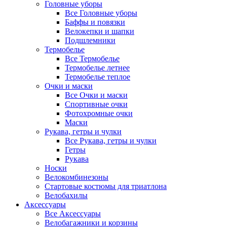
Головные уборы
Все Головные уборы
Баффы и повязки
Велокепки и шапки
Подшлемники
Термобелье
Все Термобелье
Термобелье летнее
Термобелье теплое
Очки и маски
Все Очки и маски
Спортивные очки
Фотохромные очки
Маски
Рукава, гетры и чулки
Все Рукава, гетры и чулки
Гетры
Рукава
Носки
Велокомбинезоны
Стартовые костюмы для триатлона
Велобахилы
Аксессуары
Все Аксессуары
Велобагажники и корзины