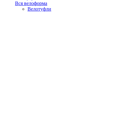
Вся велоформа
Велотуфли