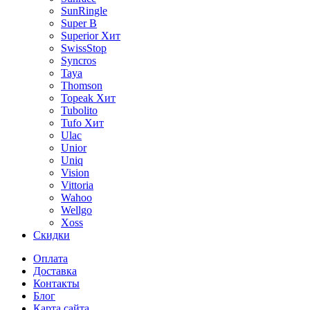
SunRingle
Super B
Superior
Хит
SwissStop
Syncros
Taya
Thomson
Topeak
Хит
Tubolito
Tufo
Хит
Ulac
Unior
Uniq
Vision
Vittoria
Wahoo
Wellgo
Xoss
Скидки
Оплата
Доставка
Контакты
Блог
Карта сайта