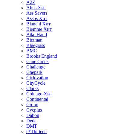
A2Z
Abus
Хит
Ass Savers
Assos
Хит
Bianchi
Хит
Biemme
Хит
Bike Hand
Birzman
Bluegrass
BMC
Brooks England
Cane Creek
Challenge
Chepark
Ciclovation
CityCycle
Clarks
Colnago
Хит
Continental
Crono
Cycplus
Dahon
Deda
DMT
e*Thirteen