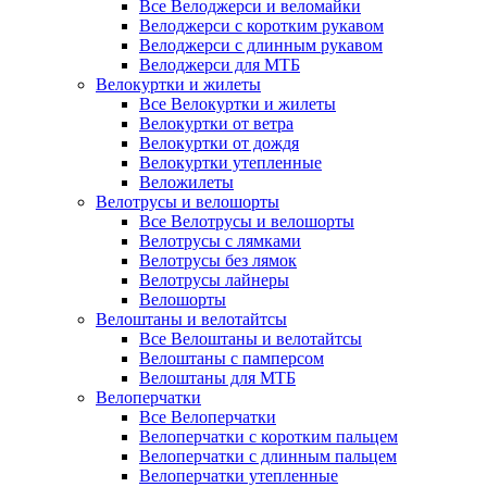
Все Велоджерси и веломайки
Велоджерси с коротким рукавом
Велоджерси с длинным рукавом
Велоджерси для МТБ
Велокуртки и жилеты
Все Велокуртки и жилеты
Велокуртки от ветра
Велокуртки от дождя
Велокуртки утепленные
Веложилеты
Велотрусы и велошорты
Все Велотрусы и велошорты
Велотрусы с лямками
Велотрусы без лямок
Велотрусы лайнеры
Велошорты
Велоштаны и велотайтсы
Все Велоштаны и велотайтсы
Велоштаны с памперсом
Велоштаны для МТБ
Велоперчатки
Все Велоперчатки
Велоперчатки с коротким пальцем
Велоперчатки с длинным пальцем
Велоперчатки утепленные