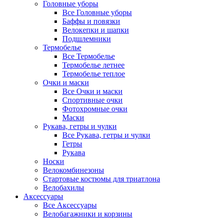
Головные уборы
Все Головные уборы
Баффы и повязки
Велокепки и шапки
Подшлемники
Термобелье
Все Термобелье
Термобелье летнее
Термобелье теплое
Очки и маски
Все Очки и маски
Спортивные очки
Фотохромные очки
Маски
Рукава, гетры и чулки
Все Рукава, гетры и чулки
Гетры
Рукава
Носки
Велокомбинезоны
Стартовые костюмы для триатлона
Велобахилы
Аксессуары
Все Аксессуары
Велобагажники и корзины