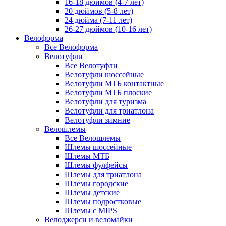
16-18 дюймов (4-7 лет)
20 дюймов (5-8 лет)
24 дюйма (7-11 лет)
26-27 дюймов (10-16 лет)
Велоформа
Все Велоформа
Велотуфли
Все Велотуфли
Велотуфли шоссейные
Велотуфли МТБ контактные
Велотуфли МТБ плоские
Велотуфли для туризма
Велотуфли для триатлона
Велотуфли зимние
Велошлемы
Все Велошлемы
Шлемы шоссейные
Шлемы МТБ
Шлемы фулфейсы
Шлемы для триатлона
Шлемы городские
Шлемы детские
Шлемы подростковые
Шлемы с MIPS
Велоджерси и веломайки