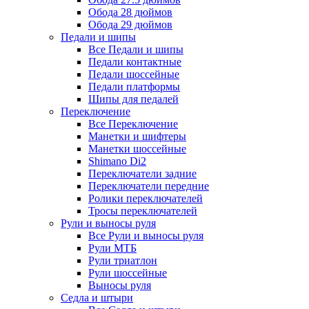
Обода 28 дюймов
Обода 29 дюймов
Педали и шипы
Все Педали и шипы
Педали контактные
Педали шоссейные
Педали платформы
Шипы для педалей
Переключение
Все Переключение
Манетки и шифтеры
Манетки шоссейные
Shimano Di2
Переключатели задние
Переключатели передние
Ролики переключателей
Тросы переключателей
Рули и выносы руля
Все Рули и выносы руля
Рули МТБ
Рули триатлон
Рули шоссейные
Выносы руля
Седла и штыри