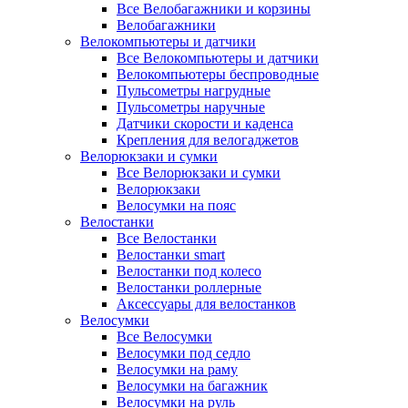
Все Велобагажники и корзины
Велобагажники
Велокомпьютеры и датчики
Все Велокомпьютеры и датчики
Велокомпьютеры беспроводные
Пульсометры нагрудные
Пульсометры наручные
Датчики скорости и каденса
Крепления для велогаджетов
Велорюкзаки и сумки
Все Велорюкзаки и сумки
Велорюкзаки
Велосумки на пояс
Велостанки
Все Велостанки
Велостанки smart
Велостанки под колесо
Велостанки роллерные
Аксессуары для велостанков
Велосумки
Все Велосумки
Велосумки под седло
Велосумки на раму
Велосумки на багажник
Велосумки на руль