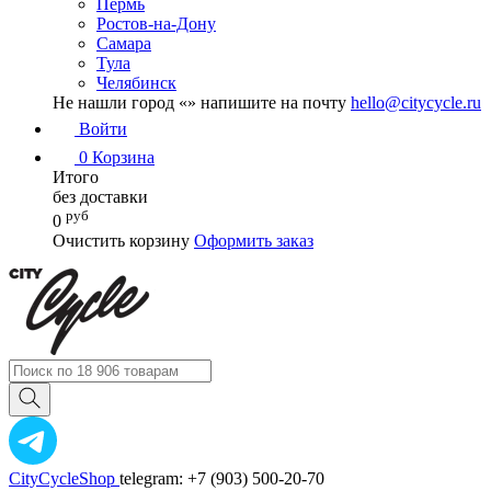
Пермь
Ростов-на-Дону
Самара
Тула
Челябинск
Не нашли город «
» напишите на почту
hello@citycycle.ru
Войти
0
Корзина
Итого
без доставки
руб
0
Очистить корзину
Оформить заказ
CityCycleShop
telegram: +7 (903) 500-20-70