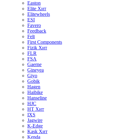
Easton
Elite
Хит
Elitewheels
ESI
Favero
Feedback
Felt
First Components
Fizik
Хит
FLR
FSA
Gaerne
Gineyea
Giyo
Gobik
Hagen
Haibike
Hanseline
HJC
HT
Хит
IXS
Jagwire
K-Edge
Kask
Хит
Kenda