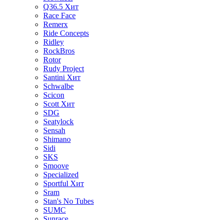
Q36.5
Хит
Race Face
Remerx
Ride Concepts
Ridley
RockBros
Rotor
Rudy Project
Santini
Хит
Schwalbe
Scicon
Scott
Хит
SDG
Seatylock
Sensah
Shimano
Sidi
SKS
Smoove
Specialized
Sportful
Хит
Sram
Stan's No Tubes
SUMC
Sunrace