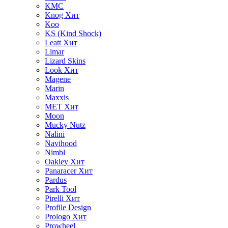
KMC
Knog
Хит
Koo
KS (Kind Shock)
Leatt
Хит
Limar
Lizard Skins
Look
Хит
Magene
Marin
Maxxis
MET
Хит
Moon
Mucky Nutz
Nalini
Navihood
Nimbl
Oakley
Хит
Panaracer
Хит
Pardus
Park Tool
Pirelli
Хит
Profile Design
Prologo
Хит
Prowheel