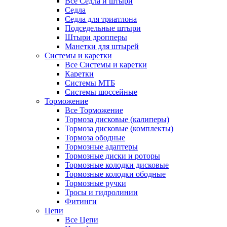
Все Седла и штыри
Седла
Седла для триатлона
Подседельные штыри
Штыри дропперы
Манетки для штырей
Системы и каретки
Все Системы и каретки
Каретки
Системы МТБ
Системы шоссейные
Торможение
Все Торможение
Тормоза дисковые (калиперы)
Тормоза дисковые (комплекты)
Тормоза ободные
Тормозные адаптеры
Тормозные диски и роторы
Тормозные колодки дисковые
Тормозные колодки ободные
Тормозные ручки
Тросы и гидролинии
Фитинги
Цепи
Все Цепи