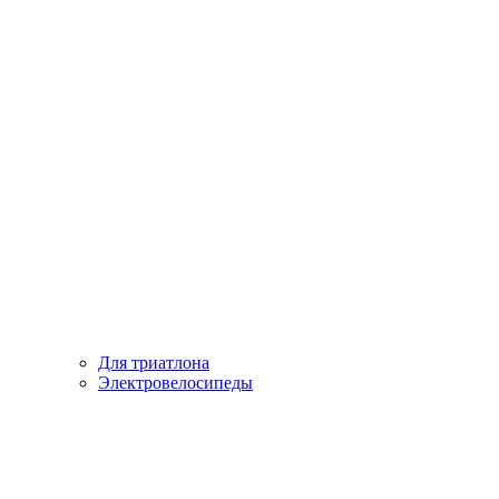
Для триатлона
Электровелосипеды