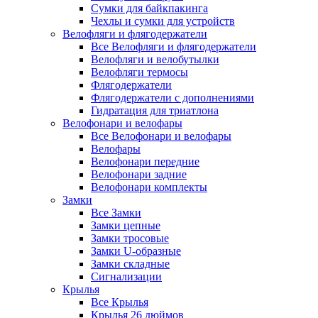
Сумки для байкпакинга
Чехлы и сумки для устройств
Велофляги и флягодержатели
Все Велофляги и флягодержатели
Велофляги и велобутылки
Велофляги термосы
Флягодержатели
Флягодержатели с дополнениями
Гидратация для триатлона
Велофонари и велофары
Все Велофонари и велофары
Велофары
Велофонари передние
Велофонари задние
Велофонари комплекты
Замки
Все Замки
Замки цепные
Замки тросовые
Замки U-образные
Замки складные
Сигнализации
Крылья
Все Крылья
Крылья 26 дюймов