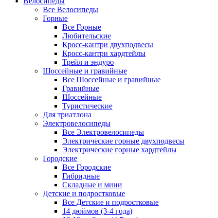
Велосипеды
Все Велосипеды
Горные
Все Горные
Любительские
Кросс-кантри двухподвесы
Кросс-кантри хардтейлы
Трейл и эндуро
Шоссейные и гравийные
Все Шоссейные и гравийные
Гравийные
Шоссейные
Туристические
Для триатлона
Электровелосипеды
Все Электровелосипеды
Электрические горные двухподвесы
Электрические горные хардтейлы
Городские
Все Городские
Гибридные
Складные и мини
Детские и подростковые
Все Детские и подростковые
14 дюймов (3-4 года)