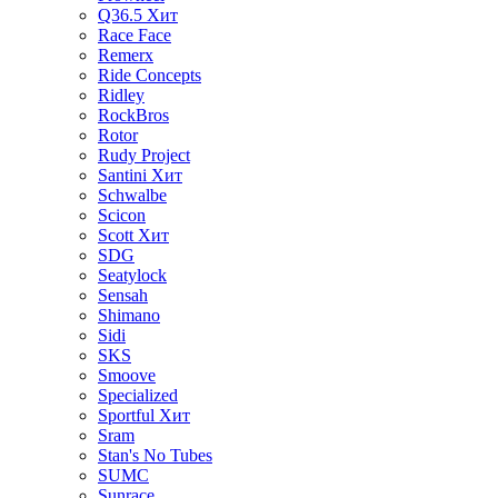
Q36.5
Хит
Race Face
Remerx
Ride Concepts
Ridley
RockBros
Rotor
Rudy Project
Santini
Хит
Schwalbe
Scicon
Scott
Хит
SDG
Seatylock
Sensah
Shimano
Sidi
SKS
Smoove
Specialized
Sportful
Хит
Sram
Stan's No Tubes
SUMC
Sunrace