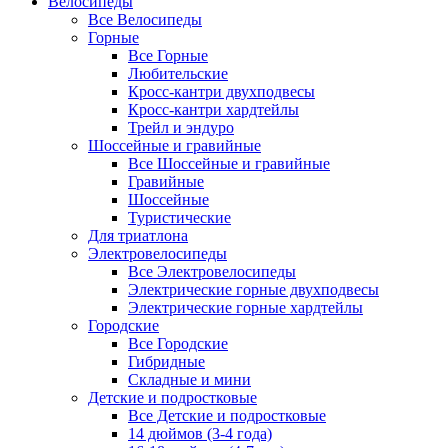
Велосипеды
Все Велосипеды
Горные
Все Горные
Любительские
Кросс-кантри двухподвесы
Кросс-кантри хардтейлы
Трейл и эндуро
Шоссейные и гравийные
Все Шоссейные и гравийные
Гравийные
Шоссейные
Туристические
Для триатлона
Электровелосипеды
Все Электровелосипеды
Электрические горные двухподвесы
Электрические горные хардтейлы
Городские
Все Городские
Гибридные
Складные и мини
Детские и подростковые
Все Детские и подростковые
14 дюймов (3-4 года)