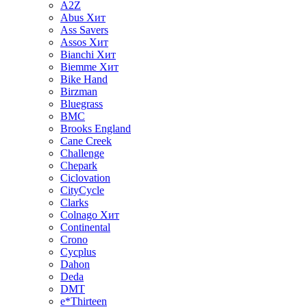
A2Z
Abus
Хит
Ass Savers
Assos
Хит
Bianchi
Хит
Biemme
Хит
Bike Hand
Birzman
Bluegrass
BMC
Brooks England
Cane Creek
Challenge
Chepark
Ciclovation
CityCycle
Clarks
Colnago
Хит
Continental
Crono
Cycplus
Dahon
Deda
DMT
e*Thirteen