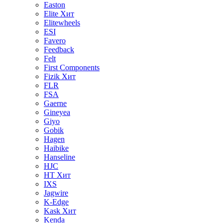
Easton
Elite
Хит
Elitewheels
ESI
Favero
Feedback
Felt
First Components
Fizik
Хит
FLR
FSA
Gaerne
Gineyea
Giyo
Gobik
Hagen
Haibike
Hanseline
HJC
HT
Хит
IXS
Jagwire
K-Edge
Kask
Хит
Kenda