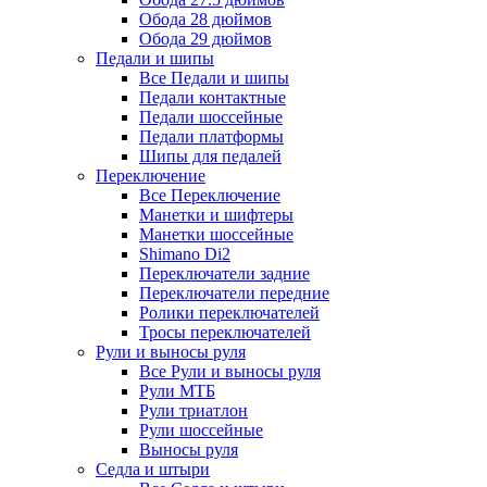
Обода 28 дюймов
Обода 29 дюймов
Педали и шипы
Все Педали и шипы
Педали контактные
Педали шоссейные
Педали платформы
Шипы для педалей
Переключение
Все Переключение
Манетки и шифтеры
Манетки шоссейные
Shimano Di2
Переключатели задние
Переключатели передние
Ролики переключателей
Тросы переключателей
Рули и выносы руля
Все Рули и выносы руля
Рули МТБ
Рули триатлон
Рули шоссейные
Выносы руля
Седла и штыри