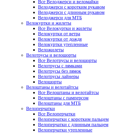
Все Велоджерси и веломайки
Велоджерси с коротким рукавом
Велоджерси с длинным рукавом
Велоджерси для МТБ
Велокуртки и жилеты
Все Велокуртки и жилеты
Велокуртки от ветра
Велокуртки от дождя
Велокуртки утепленные
Веложилеты
Велотрусы и велошорты
Все Велотрусы и велошорты
Велотрусы с лямками
Велотрусы без лямок
Велотрусы лайнеры
Велошорты
Велоштаны и велотайтсы
Все Велоштаны и велотайтсы
Велоштаны с памперсом
Велоштаны для МТБ
Велоперчатки
Все Велоперчатки
Велоперчатки с коротким пальцем
Велоперчатки с длинным пальцем
Велоперчатки утепленные