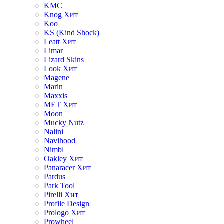
KMC
Knog
Хит
Koo
KS (Kind Shock)
Leatt
Хит
Limar
Lizard Skins
Look
Хит
Magene
Marin
Maxxis
MET
Хит
Moon
Mucky Nutz
Nalini
Navihood
Nimbl
Oakley
Хит
Panaracer
Хит
Pardus
Park Tool
Pirelli
Хит
Profile Design
Prologo
Хит
Prowheel