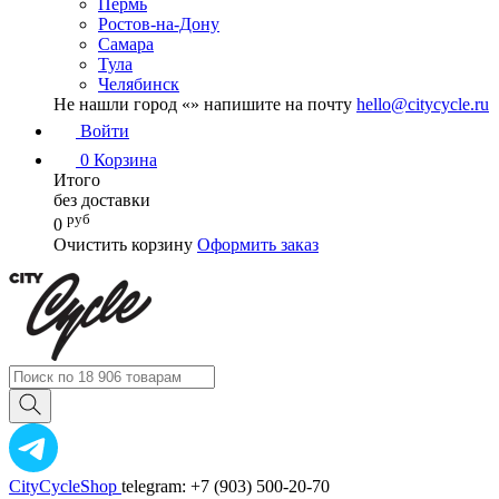
Пермь
Ростов-на-Дону
Самара
Тула
Челябинск
Не нашли город «
» напишите на почту
hello@citycycle.ru
Войти
0
Корзина
Итого
без доставки
руб
0
Очистить корзину
Оформить заказ
CityCycleShop
telegram: +7 (903) 500-20-70