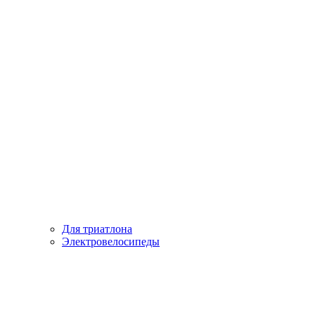
Для триатлона
Электровелосипеды