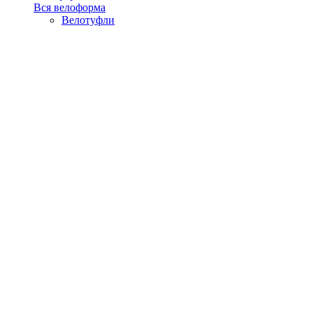
Вся велоформа
Велотуфли