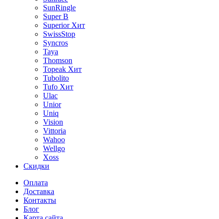
SunRingle
Super B
Superior
Хит
SwissStop
Syncros
Taya
Thomson
Topeak
Хит
Tubolito
Tufo
Хит
Ulac
Unior
Uniq
Vision
Vittoria
Wahoo
Wellgo
Xoss
Скидки
Оплата
Доставка
Контакты
Блог
Карта сайта