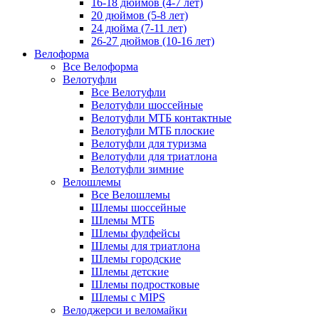
16-18 дюймов (4-7 лет)
20 дюймов (5-8 лет)
24 дюйма (7-11 лет)
26-27 дюймов (10-16 лет)
Велоформа
Все Велоформа
Велотуфли
Все Велотуфли
Велотуфли шоссейные
Велотуфли МТБ контактные
Велотуфли МТБ плоские
Велотуфли для туризма
Велотуфли для триатлона
Велотуфли зимние
Велошлемы
Все Велошлемы
Шлемы шоссейные
Шлемы МТБ
Шлемы фулфейсы
Шлемы для триатлона
Шлемы городские
Шлемы детские
Шлемы подростковые
Шлемы с MIPS
Велоджерси и веломайки