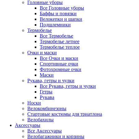
Головные уборы
Все Головные уборы
Баффы и повязки
Велокепки и шапки
Подшлемники
Термобелье
Все Термобелье
Термобелье летнее
Термобелье теплое
Очки и маски
Все Очки и маски
Спортивные очки
Фотохромные очки
Маски
Рукава, гетры и чулки
Все Рукава, гетры и чулки
Гетры
Рукава
Носки
Велокомбинезоны
Стартовые костюмы для триатлона
Велобахилы
Аксессуары
Все Аксессуары
Велобагажники и корзины