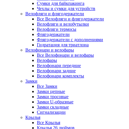
Сумки для байкпакинга
Чехлы и сумки для устройств
Велофляги и флягодержатели
Все Велофляги и флягодержатели
Велофляги и велобутылки
Велофляги термосы
Флягодержатели
Флягодержатели с дополнениями
Гидратация для триатлона
Велофонари и велофары
Все Велофонари и велофары
Велофары
Велофонари передние
Велофонари задние
Велофонари комплекты
Замки
Все Замки
Замки цепные
Замки тросовые
Замки U-образные
Замки складные
Сигнализации
Крылья
Все Крылья
Крылья 26 дюймов