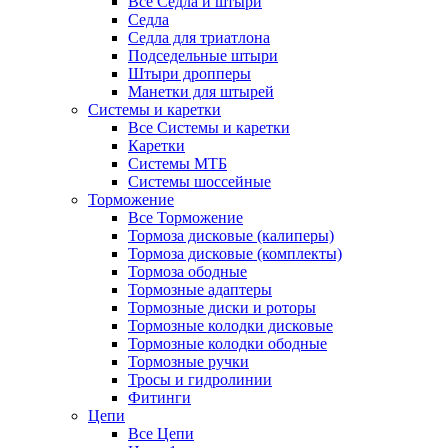
Все Седла и штыри
Седла
Седла для триатлона
Подседельные штыри
Штыри дропперы
Манетки для штырей
Системы и каретки
Все Системы и каретки
Каретки
Системы МТБ
Системы шоссейные
Торможение
Все Торможение
Тормоза дисковые (калиперы)
Тормоза дисковые (комплекты)
Тормоза ободные
Тормозные адаптеры
Тормозные диски и роторы
Тормозные колодки дисковые
Тормозные колодки ободные
Тормозные ручки
Тросы и гидролинии
Фитинги
Цепи
Все Цепи