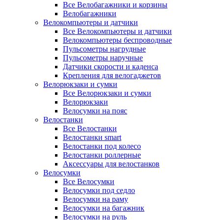
Все Велобагажники и корзины
Велобагажники
Велокомпьютеры и датчики
Все Велокомпьютеры и датчики
Велокомпьютеры беспроводные
Пульсометры нагрудные
Пульсометры наручные
Датчики скорости и каденса
Крепления для велогаджетов
Велорюкзаки и сумки
Все Велорюкзаки и сумки
Велорюкзаки
Велосумки на пояс
Велостанки
Все Велостанки
Велостанки smart
Велостанки под колесо
Велостанки роллерные
Аксессуары для велостанков
Велосумки
Все Велосумки
Велосумки под седло
Велосумки на раму
Велосумки на багажник
Велосумки на руль