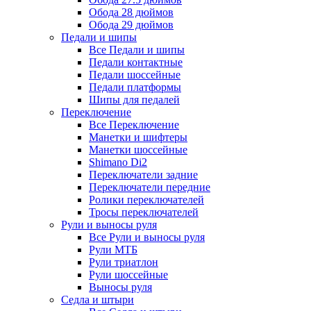
Обода 28 дюймов
Обода 29 дюймов
Педали и шипы
Все Педали и шипы
Педали контактные
Педали шоссейные
Педали платформы
Шипы для педалей
Переключение
Все Переключение
Манетки и шифтеры
Манетки шоссейные
Shimano Di2
Переключатели задние
Переключатели передние
Ролики переключателей
Тросы переключателей
Рули и выносы руля
Все Рули и выносы руля
Рули МТБ
Рули триатлон
Рули шоссейные
Выносы руля
Седла и штыри