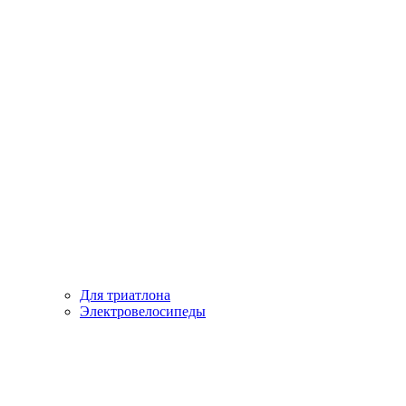
Для триатлона
Электровелосипеды