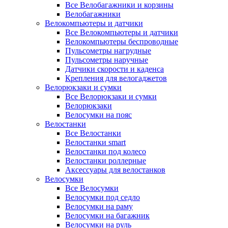
Все Велобагажники и корзины
Велобагажники
Велокомпьютеры и датчики
Все Велокомпьютеры и датчики
Велокомпьютеры беспроводные
Пульсометры нагрудные
Пульсометры наручные
Датчики скорости и каденса
Крепления для велогаджетов
Велорюкзаки и сумки
Все Велорюкзаки и сумки
Велорюкзаки
Велосумки на пояс
Велостанки
Все Велостанки
Велостанки smart
Велостанки под колесо
Велостанки роллерные
Аксессуары для велостанков
Велосумки
Все Велосумки
Велосумки под седло
Велосумки на раму
Велосумки на багажник
Велосумки на руль