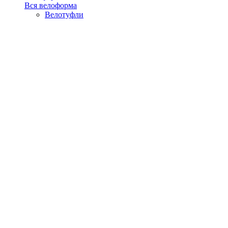
Вся велоформа
Велотуфли