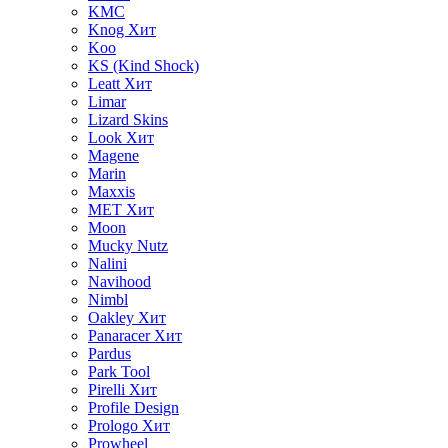
KMC
Knog
Хит
Koo
KS (Kind Shock)
Leatt
Хит
Limar
Lizard Skins
Look
Хит
Magene
Marin
Maxxis
MET
Хит
Moon
Mucky Nutz
Nalini
Navihood
Nimbl
Oakley
Хит
Panaracer
Хит
Pardus
Park Tool
Pirelli
Хит
Profile Design
Prologo
Хит
Prowheel