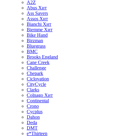
A2Z
Abus
Хит
Ass Savers
Assos
Хит
Bianchi
Хит
Biemme
Хит
Bike Hand
Birzman
Bluegrass
BMC
Brooks England
Cane Creek
Challenge
Chepark
Ciclovation
CityCycle
Clarks
Colnago
Хит
Continental
Crono
Cycplus
Dahon
Deda
DMT
e*Thirteen