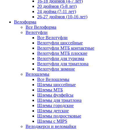
16-18 дюймов (4-7 лет)
20 дюймов (5-8 лет)
24 дюйма (7-11 лет)
26-27 дюймов (10-16 лет)
Велоформа
Все Велоформа
Велотуфли
Все Велотуфли
Велотуфли шоссейные
Велотуфли МТБ контактные
Велотуфли МТБ плоские
Велотуфли для туризма
Велотуфли для триатлона
Велотуфли зимние
Велошлемы
Все Велошлемы
Шлемы шоссейные
Шлемы МТБ
Шлемы фулфейсы
Шлемы для триатлона
Шлемы городские
Шлемы детские
Шлемы подростковые
Шлемы с MIPS
Велоджерси и веломайки