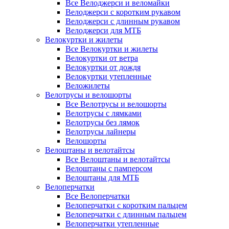
Все Велоджерси и веломайки
Велоджерси с коротким рукавом
Велоджерси с длинным рукавом
Велоджерси для МТБ
Велокуртки и жилеты
Все Велокуртки и жилеты
Велокуртки от ветра
Велокуртки от дождя
Велокуртки утепленные
Веложилеты
Велотрусы и велошорты
Все Велотрусы и велошорты
Велотрусы с лямками
Велотрусы без лямок
Велотрусы лайнеры
Велошорты
Велоштаны и велотайтсы
Все Велоштаны и велотайтсы
Велоштаны с памперсом
Велоштаны для МТБ
Велоперчатки
Все Велоперчатки
Велоперчатки с коротким пальцем
Велоперчатки с длинным пальцем
Велоперчатки утепленные