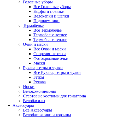
Головные уборы
Все Головные уборы
Баффы и повязки
Велокепки и шапки
Подшлемники
Термобелье
Все Термобелье
Термобелье летнее
Термобелье теплое
Очки и маски
Все Очки и маски
Спортивные очки
Фотохромные очки
Маски
Рукава, гетры и чулки
Все Рукава, гетры и чулки
Гетры
Рукава
Носки
Велокомбинезоны
Стартовые костюмы для триатлона
Велобахилы
Аксессуары
Все Аксессуары
Велобагажники и корзины