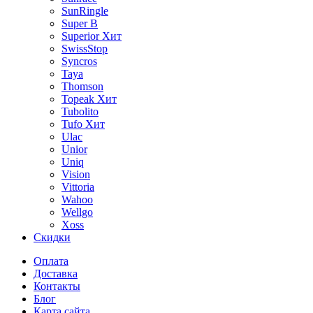
SunRingle
Super B
Superior
Хит
SwissStop
Syncros
Taya
Thomson
Topeak
Хит
Tubolito
Tufo
Хит
Ulac
Unior
Uniq
Vision
Vittoria
Wahoo
Wellgo
Xoss
Скидки
Оплата
Доставка
Контакты
Блог
Карта сайта