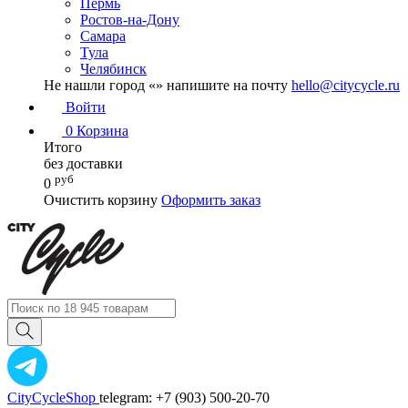
Пермь
Ростов-на-Дону
Самара
Тула
Челябинск
Не нашли город «
» напишите на почту
hello@citycycle.ru
Войти
0
Корзина
Итого
без доставки
руб
0
Очистить корзину
Оформить заказ
CityCycleShop
telegram: +7 (903) 500-20-70