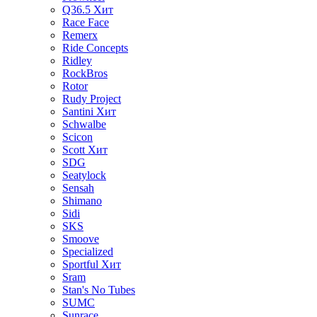
Q36.5
Хит
Race Face
Remerx
Ride Concepts
Ridley
RockBros
Rotor
Rudy Project
Santini
Хит
Schwalbe
Scicon
Scott
Хит
SDG
Seatylock
Sensah
Shimano
Sidi
SKS
Smoove
Specialized
Sportful
Хит
Sram
Stan's No Tubes
SUMC
Sunrace