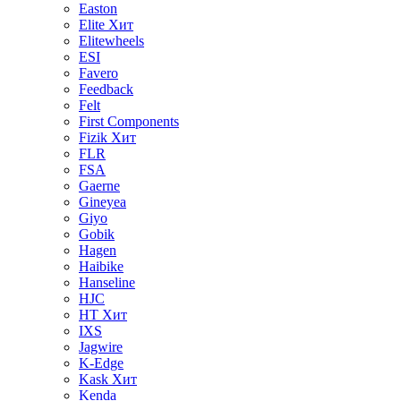
Easton
Elite
Хит
Elitewheels
ESI
Favero
Feedback
Felt
First Components
Fizik
Хит
FLR
FSA
Gaerne
Gineyea
Giyo
Gobik
Hagen
Haibike
Hanseline
HJC
HT
Хит
IXS
Jagwire
K-Edge
Kask
Хит
Kenda