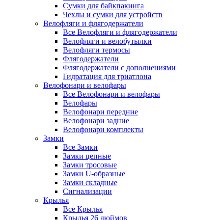
Сумки для байкпакинга
Чехлы и сумки для устройств
Велофляги и флягодержатели
Все Велофляги и флягодержатели
Велофляги и велобутылки
Велофляги термосы
Флягодержатели
Флягодержатели с дополнениями
Гидратация для триатлона
Велофонари и велофары
Все Велофонари и велофары
Велофары
Велофонари передние
Велофонари задние
Велофонари комплекты
Замки
Все Замки
Замки цепные
Замки тросовые
Замки U-образные
Замки складные
Сигнализации
Крылья
Все Крылья
Крылья 26 дюймов