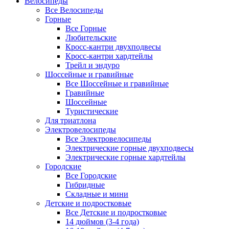
Велосипеды
Все Велосипеды
Горные
Все Горные
Любительские
Кросс-кантри двухподвесы
Кросс-кантри хардтейлы
Трейл и эндуро
Шоссейные и гравийные
Все Шоссейные и гравийные
Гравийные
Шоссейные
Туристические
Для триатлона
Электровелосипеды
Все Электровелосипеды
Электрические горные двухподвесы
Электрические горные хардтейлы
Городские
Все Городские
Гибридные
Складные и мини
Детские и подростковые
Все Детские и подростковые
14 дюймов (3-4 года)