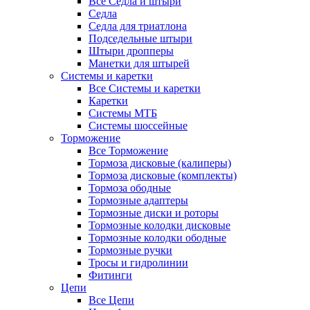
Все Седла и штыри
Седла
Седла для триатлона
Подседельные штыри
Штыри дропперы
Манетки для штырей
Системы и каретки
Все Системы и каретки
Каретки
Системы МТБ
Системы шоссейные
Торможение
Все Торможение
Тормоза дисковые (калиперы)
Тормоза дисковые (комплекты)
Тормоза ободные
Тормозные адаптеры
Тормозные диски и роторы
Тормозные колодки дисковые
Тормозные колодки ободные
Тормозные ручки
Тросы и гидролинии
Фитинги
Цепи
Все Цепи