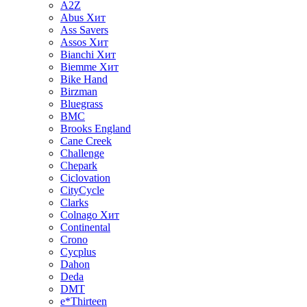
A2Z
Abus
Хит
Ass Savers
Assos
Хит
Bianchi
Хит
Biemme
Хит
Bike Hand
Birzman
Bluegrass
BMC
Brooks England
Cane Creek
Challenge
Chepark
Ciclovation
CityCycle
Clarks
Colnago
Хит
Continental
Crono
Cycplus
Dahon
Deda
DMT
e*Thirteen