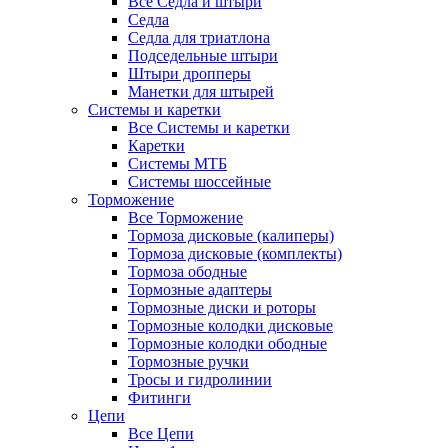
Все Седла и штыри
Седла
Седла для триатлона
Подседельные штыри
Штыри дропперы
Манетки для штырей
Системы и каретки
Все Системы и каретки
Каретки
Системы МТБ
Системы шоссейные
Торможение
Все Торможение
Тормоза дисковые (калиперы)
Тормоза дисковые (комплекты)
Тормоза ободные
Тормозные адаптеры
Тормозные диски и роторы
Тормозные колодки дисковые
Тормозные колодки ободные
Тормозные ручки
Тросы и гидролинии
Фитинги
Цепи
Все Цепи