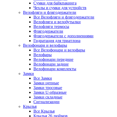
Сумки для байкпакинга
Чехлы и сумки для устройств
Велофляги и флягодержатели
Все Велофляги и флягодержатели
Велофляги и велобутылки
Велофляги термосы
Флягодержатели
Флягодержатели с дополнениями
Гидратация для триатлона
Велофонари и велофары
Все Велофонари и велофары
Велофары
Велофонари передние
Велофонари задние
Велофонари комплекты
Замки
Все Замки
Замки цепные
Замки тросовые
Замки U-образные
Замки складные
Сигнализации
Крылья
Все Крылья
Крылья 26 дюймов