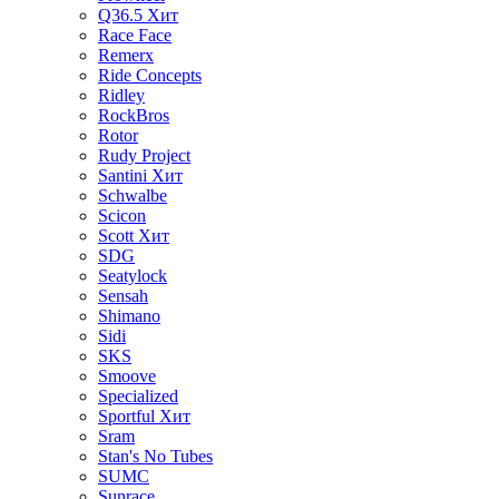
Q36.5
Хит
Race Face
Remerx
Ride Concepts
Ridley
RockBros
Rotor
Rudy Project
Santini
Хит
Schwalbe
Scicon
Scott
Хит
SDG
Seatylock
Sensah
Shimano
Sidi
SKS
Smoove
Specialized
Sportful
Хит
Sram
Stan's No Tubes
SUMC
Sunrace