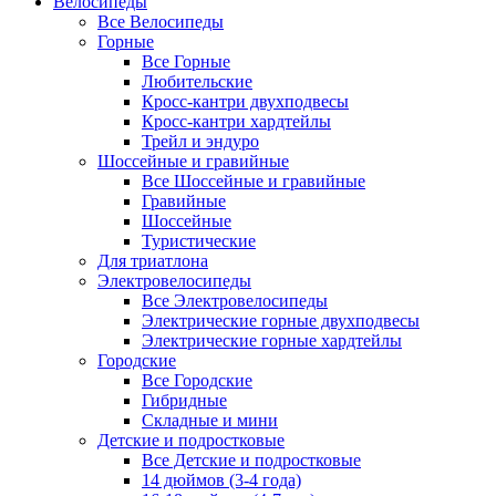
Велосипеды
Все Велосипеды
Горные
Все Горные
Любительские
Кросс-кантри двухподвесы
Кросс-кантри хардтейлы
Трейл и эндуро
Шоссейные и гравийные
Все Шоссейные и гравийные
Гравийные
Шоссейные
Туристические
Для триатлона
Электровелосипеды
Все Электровелосипеды
Электрические горные двухподвесы
Электрические горные хардтейлы
Городские
Все Городские
Гибридные
Складные и мини
Детские и подростковые
Все Детские и подростковые
14 дюймов (3-4 года)