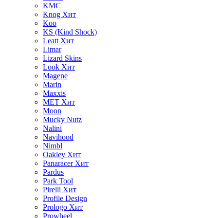
KMC
Knog
Хит
Koo
KS (Kind Shock)
Leatt
Хит
Limar
Lizard Skins
Look
Хит
Magene
Marin
Maxxis
MET
Хит
Moon
Mucky Nutz
Nalini
Navihood
Nimbl
Oakley
Хит
Panaracer
Хит
Pardus
Park Tool
Pirelli
Хит
Profile Design
Prologo
Хит
Prowheel