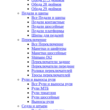
Обода 28 дюймов
Обода 29 дюймов
Педали и шипы
Все Педали и шипы
Педали контактные
Педали шоссейные
Педали платформы
Шипы для педалей
Переключение
Все Переключение
Манетки и шифтеры
Манетки шоссейные
Shimano Di2
Переключатели задние
Переключатели передние
Ролики переключателей
Тросы переключателей
Рули и выносы руля
Все Рули и выносы руля
Рули МТБ
Рули триатлон
Рули шоссейные
Выносы руля
Седла и штыри