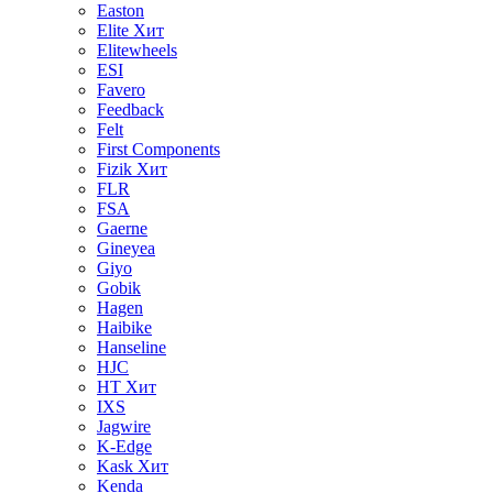
Easton
Elite
Хит
Elitewheels
ESI
Favero
Feedback
Felt
First Components
Fizik
Хит
FLR
FSA
Gaerne
Gineyea
Giyo
Gobik
Hagen
Haibike
Hanseline
HJC
HT
Хит
IXS
Jagwire
K-Edge
Kask
Хит
Kenda