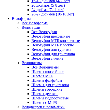
16-18 дюймов (4-7 лет)
20 дюймов (5-8 лет)
24 дюйма (7-11 лет)
26-27 дюймов (10-16 лет)
Велоформа
Все Велоформа
Велотуфли
Все Велотуфли
Велотуфли шоссейные
Велотуфли МТБ контактные
Велотуфли МТБ плоские
Велотуфли для туризма
Велотуфли для триатлона
Велотуфли зимние
Велошлемы
Все Велошлемы
Шлемы шоссейные
Шлемы МТБ
Шлемы фулфейсы
Шлемы для триатлона
Шлемы городские
Шлемы детские
Шлемы подростковые
Шлемы с MIPS
Велоджерси и веломайки