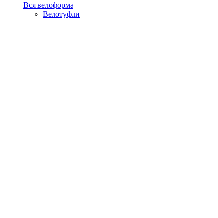
Вся велоформа
Велотуфли