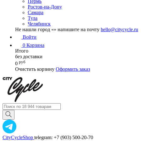
Пермь
Ростов-на-Дону
Самара
Тула
Челябинск
Не нашли город «
» напишите на почту
hello@citycycle.ru
Войти
0
Корзина
Итого
без доставки
руб
0
Очистить корзину
Оформить заказ
CityCycleShop
telegram: +7 (903) 500-20-70