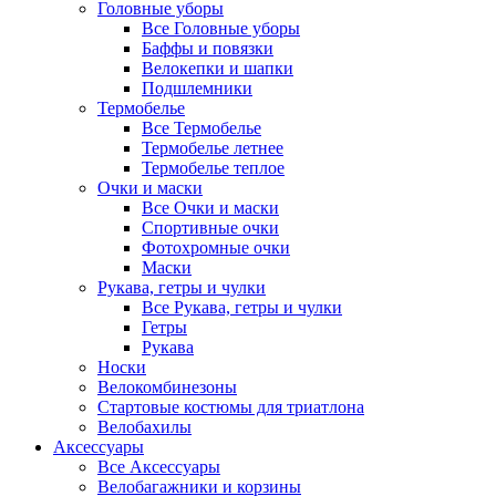
Головные уборы
Все Головные уборы
Баффы и повязки
Велокепки и шапки
Подшлемники
Термобелье
Все Термобелье
Термобелье летнее
Термобелье теплое
Очки и маски
Все Очки и маски
Спортивные очки
Фотохромные очки
Маски
Рукава, гетры и чулки
Все Рукава, гетры и чулки
Гетры
Рукава
Носки
Велокомбинезоны
Стартовые костюмы для триатлона
Велобахилы
Аксессуары
Все Аксессуары
Велобагажники и корзины