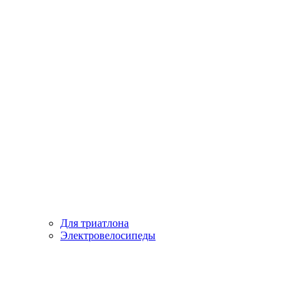
Для триатлона
Электровелосипеды