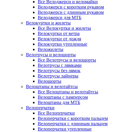
Все Велоджерси и веломайки
Велоджерси с коротким рукавом
Велоджерси с длинным рукавом
Велоджерси для МТБ
Велокуртки и жилеты
Все Велокуртки и жилеты
Велокуртки от ветра
Велокуртки от дождя
Велокуртки утепленные
Веложилеты
Велотрусы и велошорты
Все Велотрусы и велошорты
Велотрусы с лямками
Велотрусы без лямок
Велотрусы лайнеры
Велошорты
Велоштаны и велотайтсы
Все Велоштаны и велотайтсы
Велоштаны с памперсом
Велоштаны для МТБ
Велоперчатки
Все Велоперчатки
Велоперчатки с коротким пальцем
Велоперчатки с длинным пальцем
Велоперчатки утепленные