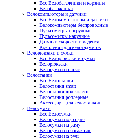
Все Велобагажники и корзины
Велобагажники
Велокомпьютеры и датчики
Все Велокомпьютеры и датчики
Велокомпьютеры беспроводные
Пульсометры нагрудные
Пульсометры наручные
Датчики скорости и каденса
Крепления для велогаджетов
Велорюкзаки и сумки
Все Велорюкзаки и сумки
Велорюкзаки
Велосумки на пояс
Велостанки
Все Велостанки
Велостанки smart
Велостанки под колесо
Велостанки роллерные
Аксессуары для велостанков
Велосумки
Все Велосумки
Велосумки под седло
Велосумки на раму
Велосумки на багажник
Велосумки на руль