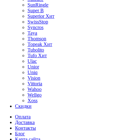
SunRingle
Super B
Superior
Хит
SwissStop
Syncros
Taya
Thomson
Topeak
Хит
Tubolito
Tufo
Хит
Ulac
Unior
Uniq
Vision
Vittoria
Wahoo
Wellgo
Xoss
Скидки
Оплата
Доставка
Контакты
Блог
Карта сайта