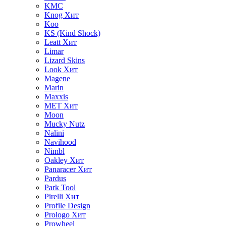
KMC
Knog
Хит
Koo
KS (Kind Shock)
Leatt
Хит
Limar
Lizard Skins
Look
Хит
Magene
Marin
Maxxis
MET
Хит
Moon
Mucky Nutz
Nalini
Navihood
Nimbl
Oakley
Хит
Panaracer
Хит
Pardus
Park Tool
Pirelli
Хит
Profile Design
Prologo
Хит
Prowheel