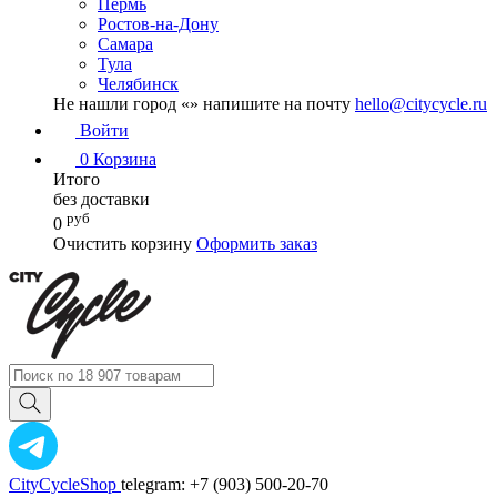
Пермь
Ростов-на-Дону
Самара
Тула
Челябинск
Не нашли город «
» напишите на почту
hello@citycycle.ru
Войти
0
Корзина
Итого
без доставки
руб
0
Очистить корзину
Оформить заказ
CityCycleShop
telegram: +7 (903) 500-20-70