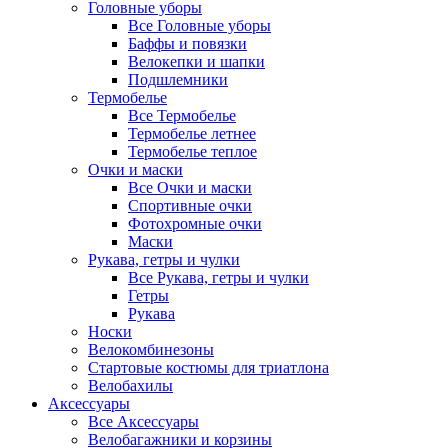
Головные уборы
Все Головные уборы
Баффы и повязки
Велокепки и шапки
Подшлемники
Термобелье
Все Термобелье
Термобелье летнее
Термобелье теплое
Очки и маски
Все Очки и маски
Спортивные очки
Фотохромные очки
Маски
Рукава, гетры и чулки
Все Рукава, гетры и чулки
Гетры
Рукава
Носки
Велокомбинезоны
Стартовые костюмы для триатлона
Велобахилы
Аксессуары
Все Аксессуары
Велобагажники и корзины