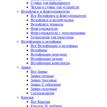
Сумки для байкпакинга
Чехлы и сумки для устройств
Велофляги и флягодержатели
Все Велофляги и флягодержатели
Велофляги и велобутылки
Велофляги термосы
Флягодержатели
Флягодержатели с дополнениями
Гидратация для триатлона
Велофонари и велофары
Все Велофонари и велофары
Велофары
Велофонари передние
Велофонари задние
Велофонари комплекты
Замки
Все Замки
Замки цепные
Замки тросовые
Замки U-образные
Замки складные
Сигнализации
Крылья
Все Крылья
Крылья 26 дюймов