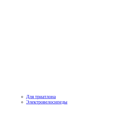
Для триатлона
Электровелосипеды