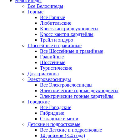
Велосипеды
Все Велосипеды
Горные
Все Горные
Любительские
Кросс-кантри двухподвесы
Кросс-кантри хардтейлы
Трейл и эндуро
Шоссейные и гравийные
Все Шоссейные и гравийные
Гравийные
Шоссейные
Туристические
Для триатлона
Электровелосипеды
Все Электровелосипеды
Электрические горные двухподвесы
Электрические горные хардтейлы
Городские
Все Городские
Гибридные
Складные и мини
Детские и подростковые
Все Детские и подростковые
14 дюймов (3-4 года)