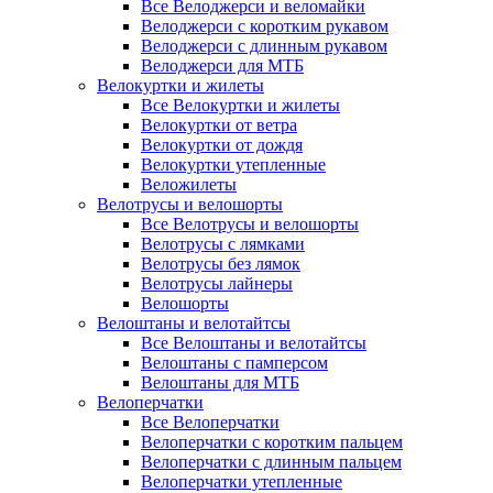
Все Велоджерси и веломайки
Велоджерси с коротким рукавом
Велоджерси с длинным рукавом
Велоджерси для МТБ
Велокуртки и жилеты
Все Велокуртки и жилеты
Велокуртки от ветра
Велокуртки от дождя
Велокуртки утепленные
Веложилеты
Велотрусы и велошорты
Все Велотрусы и велошорты
Велотрусы с лямками
Велотрусы без лямок
Велотрусы лайнеры
Велошорты
Велоштаны и велотайтсы
Все Велоштаны и велотайтсы
Велоштаны с памперсом
Велоштаны для МТБ
Велоперчатки
Все Велоперчатки
Велоперчатки с коротким пальцем
Велоперчатки с длинным пальцем
Велоперчатки утепленные