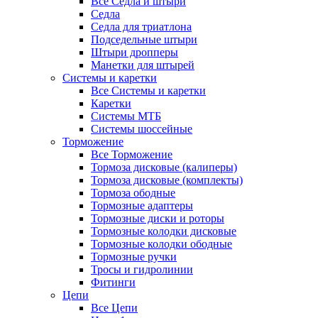
Все Седла и штыри
Седла
Седла для триатлона
Подседельные штыри
Штыри дропперы
Манетки для штырей
Системы и каретки
Все Системы и каретки
Каретки
Системы МТБ
Системы шоссейные
Торможение
Все Торможение
Тормоза дисковые (калиперы)
Тормоза дисковые (комплекты)
Тормоза ободные
Тормозные адаптеры
Тормозные диски и роторы
Тормозные колодки дисковые
Тормозные колодки ободные
Тормозные ручки
Тросы и гидролинии
Фитинги
Цепи
Все Цепи