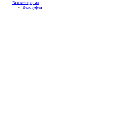
Вся велоформа
Велотуфли