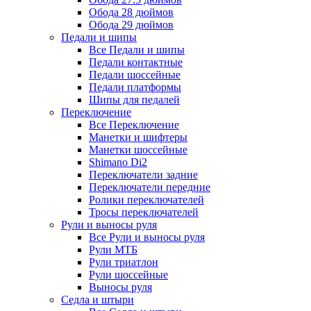
Обода 28 дюймов
Обода 29 дюймов
Педали и шипы
Все Педали и шипы
Педали контактные
Педали шоссейные
Педали платформы
Шипы для педалей
Переключение
Все Переключение
Манетки и шифтеры
Манетки шоссейные
Shimano Di2
Переключатели задние
Переключатели передние
Ролики переключателей
Тросы переключателей
Рули и выносы руля
Все Рули и выносы руля
Рули МТБ
Рули триатлон
Рули шоссейные
Выносы руля
Седла и штыри