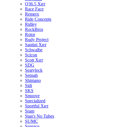
Q36.5
Хит
Race Face
Remerx
Ride Concepts
Ridley
RockBros
Rotor
Rudy Project
Santini
Хит
Schwalbe
Scicon
Scott
Хит
SDG
Seatylock
Sensah
Shimano
Sidi
SKS
Smoove
Specialized
Sportful
Хит
Sram
Stan's No Tubes
SUMC
Sunrace