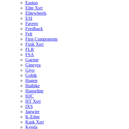
Easton
Elite
Хит
Elitewheels
ESI
Favero
Feedback
Felt
First Components
Fizik
Хит
FLR
FSA
Gaerne
Gineyea
Giyo
Gobik
Hagen
Haibike
Hanseline
HJC
HT
Хит
IXS
Jagwire
K-Edge
Kask
Хит
Kenda