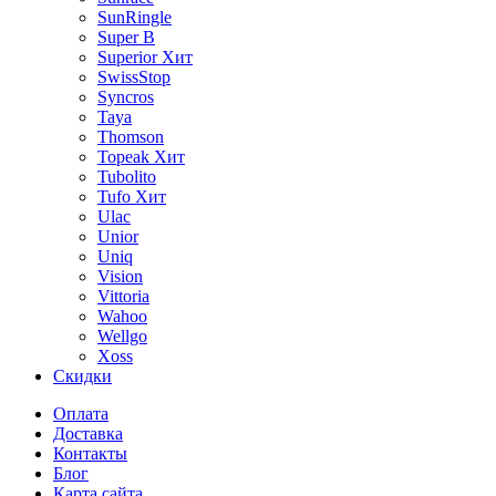
SunRingle
Super B
Superior
Хит
SwissStop
Syncros
Taya
Thomson
Topeak
Хит
Tubolito
Tufo
Хит
Ulac
Unior
Uniq
Vision
Vittoria
Wahoo
Wellgo
Xoss
Скидки
Оплата
Доставка
Контакты
Блог
Карта сайта