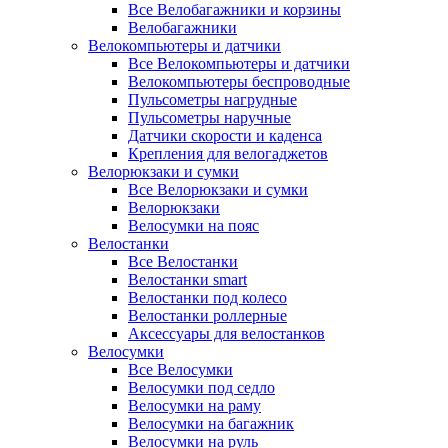
Все Велобагажники и корзины
Велобагажники
Велокомпьютеры и датчики
Все Велокомпьютеры и датчики
Велокомпьютеры беспроводные
Пульсометры нагрудные
Пульсометры наручные
Датчики скорости и каденса
Крепления для велогаджетов
Велорюкзаки и сумки
Все Велорюкзаки и сумки
Велорюкзаки
Велосумки на пояс
Велостанки
Все Велостанки
Велостанки smart
Велостанки под колесо
Велостанки роллерные
Аксессуары для велостанков
Велосумки
Все Велосумки
Велосумки под седло
Велосумки на раму
Велосумки на багажник
Велосумки на руль