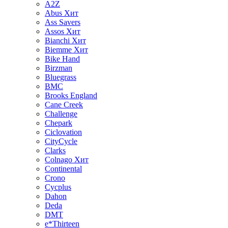
A2Z
Abus
Хит
Ass Savers
Assos
Хит
Bianchi
Хит
Biemme
Хит
Bike Hand
Birzman
Bluegrass
BMC
Brooks England
Cane Creek
Challenge
Chepark
Ciclovation
CityCycle
Clarks
Colnago
Хит
Continental
Crono
Cycplus
Dahon
Deda
DMT
e*Thirteen