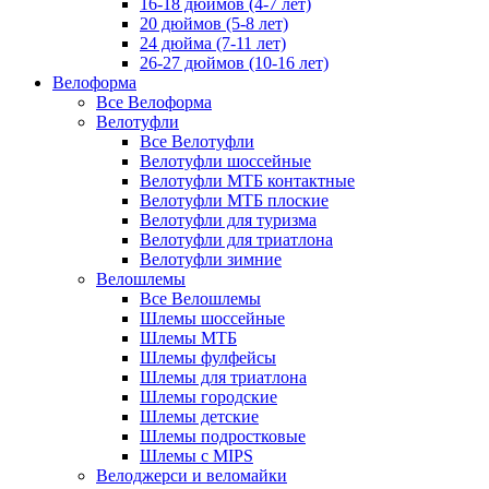
16-18 дюймов (4-7 лет)
20 дюймов (5-8 лет)
24 дюйма (7-11 лет)
26-27 дюймов (10-16 лет)
Велоформа
Все Велоформа
Велотуфли
Все Велотуфли
Велотуфли шоссейные
Велотуфли МТБ контактные
Велотуфли МТБ плоские
Велотуфли для туризма
Велотуфли для триатлона
Велотуфли зимние
Велошлемы
Все Велошлемы
Шлемы шоссейные
Шлемы МТБ
Шлемы фулфейсы
Шлемы для триатлона
Шлемы городские
Шлемы детские
Шлемы подростковые
Шлемы с MIPS
Велоджерси и веломайки