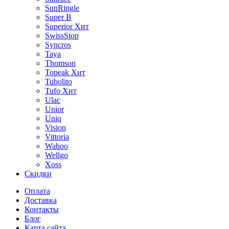
SunRingle
Super B
Superior
Хит
SwissStop
Syncros
Taya
Thomson
Topeak
Хит
Tubolito
Tufo
Хит
Ulac
Unior
Uniq
Vision
Vittoria
Wahoo
Wellgo
Xoss
Скидки
Оплата
Доставка
Контакты
Блог
Карта сайта