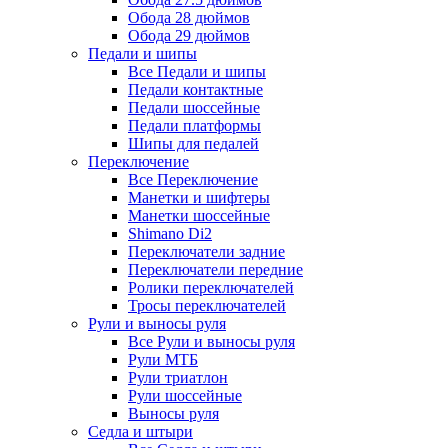
Обода 28 дюймов
Обода 29 дюймов
Педали и шипы
Все Педали и шипы
Педали контактные
Педали шоссейные
Педали платформы
Шипы для педалей
Переключение
Все Переключение
Манетки и шифтеры
Манетки шоссейные
Shimano Di2
Переключатели задние
Переключатели передние
Ролики переключателей
Тросы переключателей
Рули и выносы руля
Все Рули и выносы руля
Рули МТБ
Рули триатлон
Рули шоссейные
Выносы руля
Седла и штыри