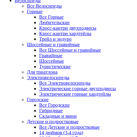
Велосипеды
Все Велосипеды
Горные
Все Горные
Любительские
Кросс-кантри двухподвесы
Кросс-кантри хардтейлы
Трейл и эндуро
Шоссейные и гравийные
Все Шоссейные и гравийные
Гравийные
Шоссейные
Туристические
Для триатлона
Электровелосипеды
Все Электровелосипеды
Электрические горные двухподвесы
Электрические горные хардтейлы
Городские
Все Городские
Гибридные
Складные и мини
Детские и подростковые
Все Детские и подростковые
14 дюймов (3-4 года)