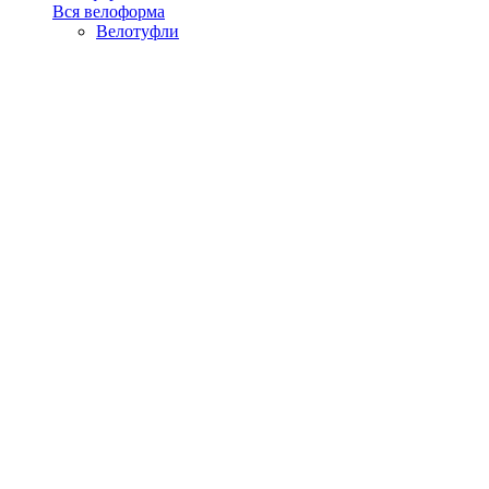
Вся велоформа
Велотуфли