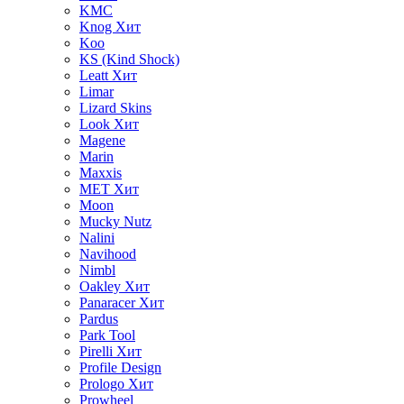
KMC
Knog
Хит
Koo
KS (Kind Shock)
Leatt
Хит
Limar
Lizard Skins
Look
Хит
Magene
Marin
Maxxis
MET
Хит
Moon
Mucky Nutz
Nalini
Navihood
Nimbl
Oakley
Хит
Panaracer
Хит
Pardus
Park Tool
Pirelli
Хит
Profile Design
Prologo
Хит
Prowheel