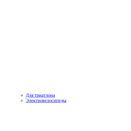
Для триатлона
Электровелосипеды