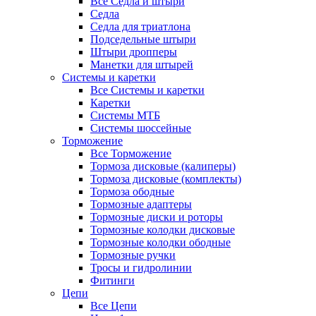
Все Седла и штыри
Седла
Седла для триатлона
Подседельные штыри
Штыри дропперы
Манетки для штырей
Системы и каретки
Все Системы и каретки
Каретки
Системы МТБ
Системы шоссейные
Торможение
Все Торможение
Тормоза дисковые (калиперы)
Тормоза дисковые (комплекты)
Тормоза ободные
Тормозные адаптеры
Тормозные диски и роторы
Тормозные колодки дисковые
Тормозные колодки ободные
Тормозные ручки
Тросы и гидролинии
Фитинги
Цепи
Все Цепи