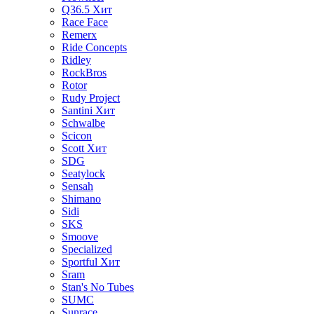
Q36.5
Хит
Race Face
Remerx
Ride Concepts
Ridley
RockBros
Rotor
Rudy Project
Santini
Хит
Schwalbe
Scicon
Scott
Хит
SDG
Seatylock
Sensah
Shimano
Sidi
SKS
Smoove
Specialized
Sportful
Хит
Sram
Stan's No Tubes
SUMC
Sunrace