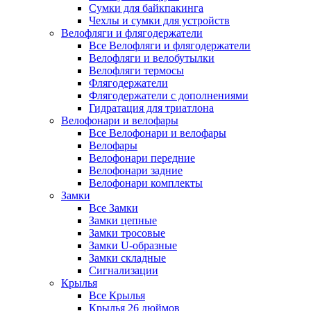
Сумки для байкпакинга
Чехлы и сумки для устройств
Велофляги и флягодержатели
Все Велофляги и флягодержатели
Велофляги и велобутылки
Велофляги термосы
Флягодержатели
Флягодержатели с дополнениями
Гидратация для триатлона
Велофонари и велофары
Все Велофонари и велофары
Велофары
Велофонари передние
Велофонари задние
Велофонари комплекты
Замки
Все Замки
Замки цепные
Замки тросовые
Замки U-образные
Замки складные
Сигнализации
Крылья
Все Крылья
Крылья 26 дюймов