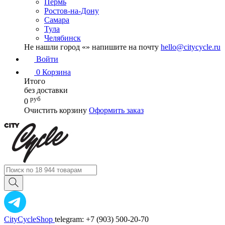
Пермь
Ростов-на-Дону
Самара
Тула
Челябинск
Не нашли город «
» напишите на почту
hello@citycycle.ru
Войти
0
Корзина
Итого
без доставки
руб
0
Очистить корзину
Оформить заказ
CityCycleShop
telegram: +7 (903) 500-20-70