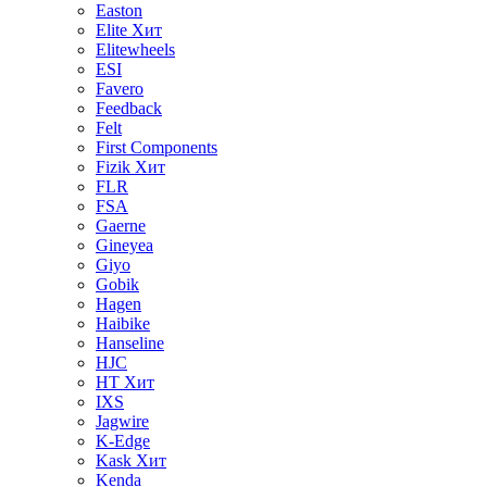
Easton
Elite
Хит
Elitewheels
ESI
Favero
Feedback
Felt
First Components
Fizik
Хит
FLR
FSA
Gaerne
Gineyea
Giyo
Gobik
Hagen
Haibike
Hanseline
HJC
HT
Хит
IXS
Jagwire
K-Edge
Kask
Хит
Kenda