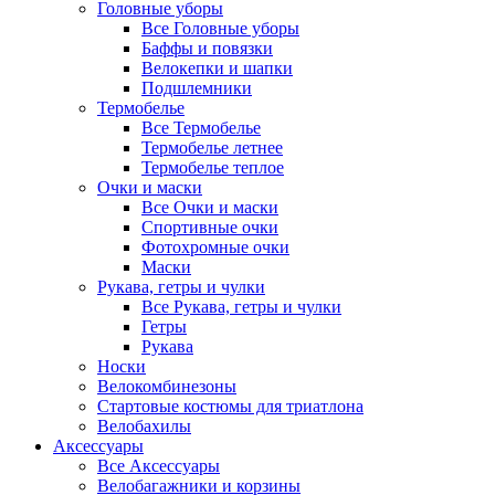
Головные уборы
Все Головные уборы
Баффы и повязки
Велокепки и шапки
Подшлемники
Термобелье
Все Термобелье
Термобелье летнее
Термобелье теплое
Очки и маски
Все Очки и маски
Спортивные очки
Фотохромные очки
Маски
Рукава, гетры и чулки
Все Рукава, гетры и чулки
Гетры
Рукава
Носки
Велокомбинезоны
Стартовые костюмы для триатлона
Велобахилы
Аксессуары
Все Аксессуары
Велобагажники и корзины