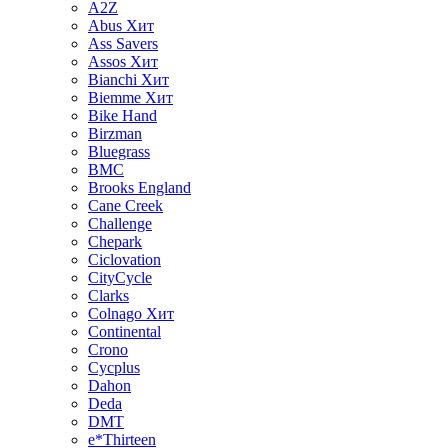
A2Z
Abus
Хит
Ass Savers
Assos
Хит
Bianchi
Хит
Biemme
Хит
Bike Hand
Birzman
Bluegrass
BMC
Brooks England
Cane Creek
Challenge
Chepark
Ciclovation
CityCycle
Clarks
Colnago
Хит
Continental
Crono
Cycplus
Dahon
Deda
DMT
e*Thirteen