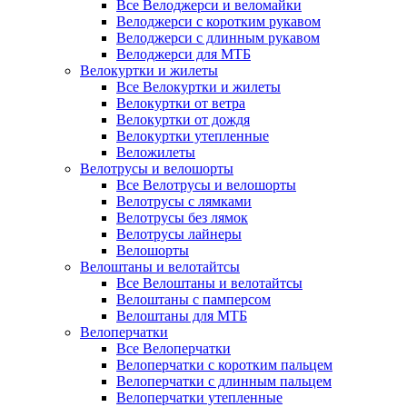
Все Велоджерси и веломайки
Велоджерси с коротким рукавом
Велоджерси с длинным рукавом
Велоджерси для МТБ
Велокуртки и жилеты
Все Велокуртки и жилеты
Велокуртки от ветра
Велокуртки от дождя
Велокуртки утепленные
Веложилеты
Велотрусы и велошорты
Все Велотрусы и велошорты
Велотрусы с лямками
Велотрусы без лямок
Велотрусы лайнеры
Велошорты
Велоштаны и велотайтсы
Все Велоштаны и велотайтсы
Велоштаны с памперсом
Велоштаны для МТБ
Велоперчатки
Все Велоперчатки
Велоперчатки с коротким пальцем
Велоперчатки с длинным пальцем
Велоперчатки утепленные