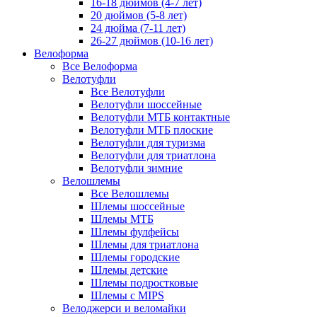
16-18 дюймов (4-7 лет)
20 дюймов (5-8 лет)
24 дюйма (7-11 лет)
26-27 дюймов (10-16 лет)
Велоформа
Все Велоформа
Велотуфли
Все Велотуфли
Велотуфли шоссейные
Велотуфли МТБ контактные
Велотуфли МТБ плоские
Велотуфли для туризма
Велотуфли для триатлона
Велотуфли зимние
Велошлемы
Все Велошлемы
Шлемы шоссейные
Шлемы МТБ
Шлемы фулфейсы
Шлемы для триатлона
Шлемы городские
Шлемы детские
Шлемы подростковые
Шлемы с MIPS
Велоджерси и веломайки