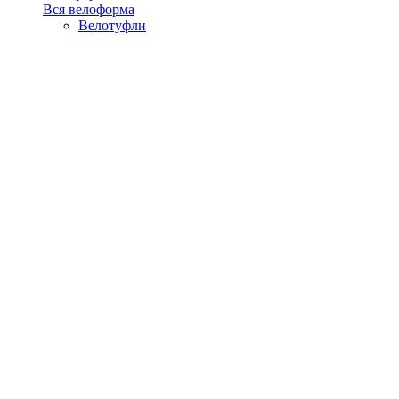
Вся велоформа
Велотуфли