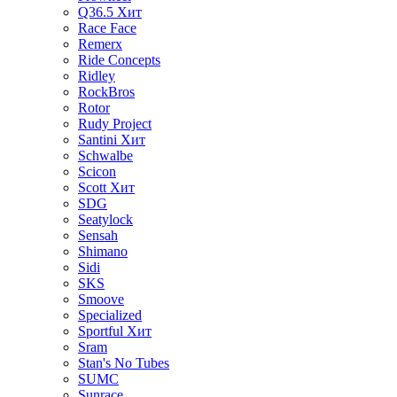
Q36.5
Хит
Race Face
Remerx
Ride Concepts
Ridley
RockBros
Rotor
Rudy Project
Santini
Хит
Schwalbe
Scicon
Scott
Хит
SDG
Seatylock
Sensah
Shimano
Sidi
SKS
Smoove
Specialized
Sportful
Хит
Sram
Stan's No Tubes
SUMC
Sunrace