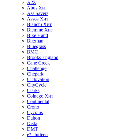
A2Z
Abus
Хит
Ass Savers
Assos
Хит
Bianchi
Хит
Biemme
Хит
Bike Hand
Birzman
Bluegrass
BMC
Brooks England
Cane Creek
Challenge
Chepark
Ciclovation
CityCycle
Clarks
Colnago
Хит
Continental
Crono
Cycplus
Dahon
Deda
DMT
e*Thirteen