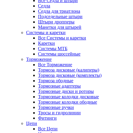
Все Седла и штыри
Седла
Седла для триатлона
Подседельные штыри
Штыри дропперы
Манетки для штырей
Системы и каретки
Все Системы и каретки
Каретки
Системы МТБ
Системы шоссейные
Торможение
Все Торможение
Тормоза дисковые (калиперы)
Тормоза дисковые (комплекты)
Тормоза ободные
Тормозные адаптеры
Тормозные диски и роторы
Тормозные колодки дисковые
Тормозные колодки ободные
Тормозные ручки
Тросы и гидролинии
Фитинги
Цепи
Все Цепи