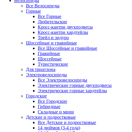
Велосипеды
Все Велосипеды
Горные
Все Горные
Любительские
Кросс-кантри двухподвесы
Кросс-кантри хардтейлы
Трейл и эндуро
Шоссейные и гравийные
Все Шоссейные и гравийные
Гравийные
Шоссейные
Туристические
Для триатлона
Электровелосипеды
Все Электровелосипеды
Электрические горные двухподвесы
Электрические горные хардтейлы
Городские
Все Городские
Гибридные
Складные и мини
Детские и подростковые
Все Детские и подростковые
14 дюймов (3-4 года)