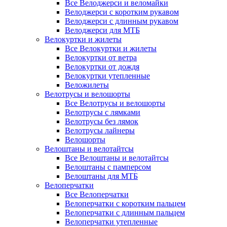
Все Велоджерси и веломайки
Велоджерси с коротким рукавом
Велоджерси с длинным рукавом
Велоджерси для МТБ
Велокуртки и жилеты
Все Велокуртки и жилеты
Велокуртки от ветра
Велокуртки от дождя
Велокуртки утепленные
Веложилеты
Велотрусы и велошорты
Все Велотрусы и велошорты
Велотрусы с лямками
Велотрусы без лямок
Велотрусы лайнеры
Велошорты
Велоштаны и велотайтсы
Все Велоштаны и велотайтсы
Велоштаны с памперсом
Велоштаны для МТБ
Велоперчатки
Все Велоперчатки
Велоперчатки с коротким пальцем
Велоперчатки с длинным пальцем
Велоперчатки утепленные