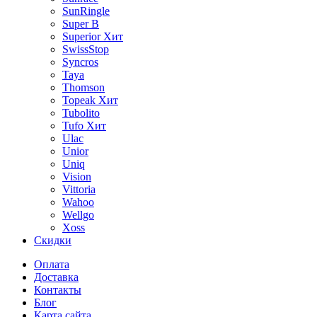
SunRingle
Super B
Superior
Хит
SwissStop
Syncros
Taya
Thomson
Topeak
Хит
Tubolito
Tufo
Хит
Ulac
Unior
Uniq
Vision
Vittoria
Wahoo
Wellgo
Xoss
Скидки
Оплата
Доставка
Контакты
Блог
Карта сайта