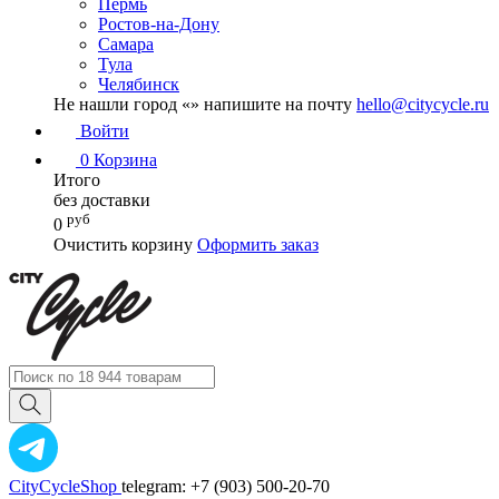
Пермь
Ростов-на-Дону
Самара
Тула
Челябинск
Не нашли город «
» напишите на почту
hello@citycycle.ru
Войти
0
Корзина
Итого
без доставки
руб
0
Очистить корзину
Оформить заказ
CityCycleShop
telegram: +7 (903) 500-20-70