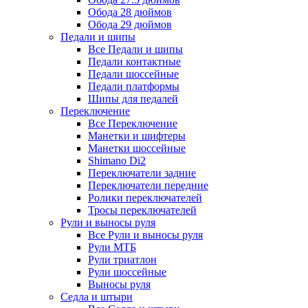
Обода 28 дюймов
Обода 29 дюймов
Педали и шипы
Все Педали и шипы
Педали контактные
Педали шоссейные
Педали платформы
Шипы для педалей
Переключение
Все Переключение
Манетки и шифтеры
Манетки шоссейные
Shimano Di2
Переключатели задние
Переключатели передние
Ролики переключателей
Тросы переключателей
Рули и выносы руля
Все Рули и выносы руля
Рули МТБ
Рули триатлон
Рули шоссейные
Выносы руля
Седла и штыри