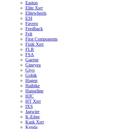
Easton
Elite
Хит
Elitewheels
ESI
Favero
Feedback
Felt
First Components
Fizik
Хит
FLR
FSA
Gaerne
Gineyea
Giyo
Gobik
Hagen
Haibike
Hanseline
HJC
HT
Хит
IXS
Jagwire
K-Edge
Kask
Хит
Kenda