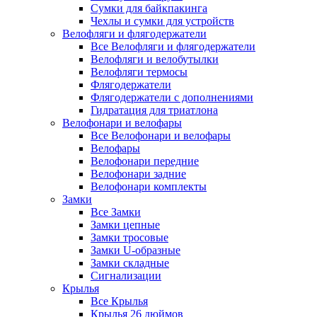
Сумки для байкпакинга
Чехлы и сумки для устройств
Велофляги и флягодержатели
Все Велофляги и флягодержатели
Велофляги и велобутылки
Велофляги термосы
Флягодержатели
Флягодержатели с дополнениями
Гидратация для триатлона
Велофонари и велофары
Все Велофонари и велофары
Велофары
Велофонари передние
Велофонари задние
Велофонари комплекты
Замки
Все Замки
Замки цепные
Замки тросовые
Замки U-образные
Замки складные
Сигнализации
Крылья
Все Крылья
Крылья 26 дюймов