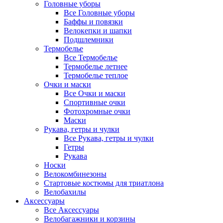
Головные уборы
Все Головные уборы
Баффы и повязки
Велокепки и шапки
Подшлемники
Термобелье
Все Термобелье
Термобелье летнее
Термобелье теплое
Очки и маски
Все Очки и маски
Спортивные очки
Фотохромные очки
Маски
Рукава, гетры и чулки
Все Рукава, гетры и чулки
Гетры
Рукава
Носки
Велокомбинезоны
Стартовые костюмы для триатлона
Велобахилы
Аксессуары
Все Аксессуары
Велобагажники и корзины