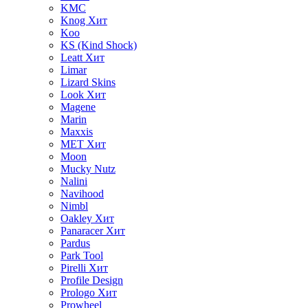
KMC
Knog
Хит
Koo
KS (Kind Shock)
Leatt
Хит
Limar
Lizard Skins
Look
Хит
Magene
Marin
Maxxis
MET
Хит
Moon
Mucky Nutz
Nalini
Navihood
Nimbl
Oakley
Хит
Panaracer
Хит
Pardus
Park Tool
Pirelli
Хит
Profile Design
Prologo
Хит
Prowheel