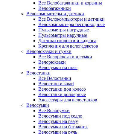
Все Велобагажники и корзины
Велобагажники
Велокомпьютеры и датчики
Все Велокомпьютеры и датчики
Велокомпьютеры беспроводные
Пульсометры нагрудные
Пульсометры наручные
Датчики скорости и каденса
Крепления для велогаджетов
Велорюкзаки и сумки
Все Велорюкзаки и сумки
Велорюкзаки
Велосумки на пояс
Велостанки
Все Велостанки
Велостанки smart
Велостанки под колесо
Велостанки роллерные
Аксессуары для велостанков
Велосумки
Все Велосумки
Велосумки под седло
Велосумки на раму
Велосумки на багажник
Велосумки на руль