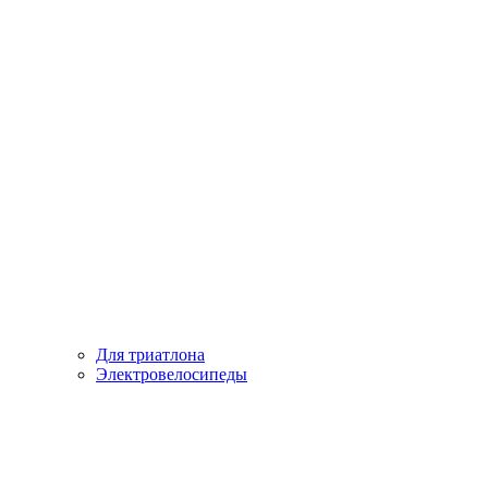
Для триатлона
Электровелосипеды