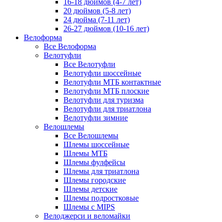
16-18 дюймов (4-7 лет)
20 дюймов (5-8 лет)
24 дюйма (7-11 лет)
26-27 дюймов (10-16 лет)
Велоформа
Все Велоформа
Велотуфли
Все Велотуфли
Велотуфли шоссейные
Велотуфли МТБ контактные
Велотуфли МТБ плоские
Велотуфли для туризма
Велотуфли для триатлона
Велотуфли зимние
Велошлемы
Все Велошлемы
Шлемы шоссейные
Шлемы МТБ
Шлемы фулфейсы
Шлемы для триатлона
Шлемы городские
Шлемы детские
Шлемы подростковые
Шлемы с MIPS
Велоджерси и веломайки