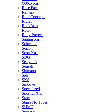
Q36.5
Хит
Race Face
Remerx
Ride Concepts
Ridley
RockBros
Rotor
Rudy Project
Santini
Хит
Schwalbe
Scicon
Scott
Хит
SDG
Seatylock
Sensah
Shimano
Sidi
SKS
Smoove
Specialized
Sportful
Хит
Sram
Stan's No Tubes
SUMC
Sunrace