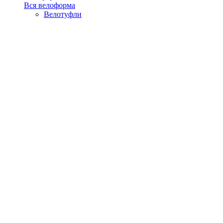
Вся велоформа
Велотуфли