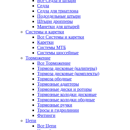
Все Седла и штыри
Седла
Седла для триатлона
Подседельные штыри
Штыри дропперы
Манетки для штырей
Системы и каретки
Все Системы и каретки
Каретки
Системы МТБ
Системы шоссейные
Торможение
Все Торможение
Тормоза дисковые (калиперы)
Тормоза дисковые (комплекты)
Тормоза ободные
Тормозные адаптеры
Тормозные диски и роторы
Тормозные колодки дисковые
Тормозные колодки ободные
Тормозные ручки
Тросы и гидролинии
Фитинги
Цепи
Все Цепи