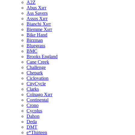
A2Z
Abus
Хит
Ass Savers
Assos
Хит
Bianchi
Хит
Biemme
Хит
Bike Hand
Birzman
Bluegrass
BMC
Brooks England
Cane Creek
Challenge
Chepark
Ciclovation
CityCycle
Clarks
Colnago
Хит
Continental
Crono
Cycplus
Dahon
Deda
DMT
e*Thirteen