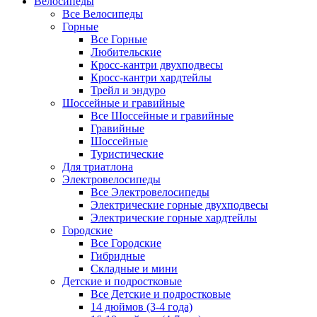
Велосипеды
Все Велосипеды
Горные
Все Горные
Любительские
Кросс-кантри двухподвесы
Кросс-кантри хардтейлы
Трейл и эндуро
Шоссейные и гравийные
Все Шоссейные и гравийные
Гравийные
Шоссейные
Туристические
Для триатлона
Электровелосипеды
Все Электровелосипеды
Электрические горные двухподвесы
Электрические горные хардтейлы
Городские
Все Городские
Гибридные
Складные и мини
Детские и подростковые
Все Детские и подростковые
14 дюймов (3-4 года)