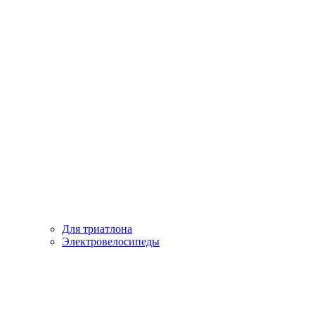
Для триатлона
Электровелосипеды