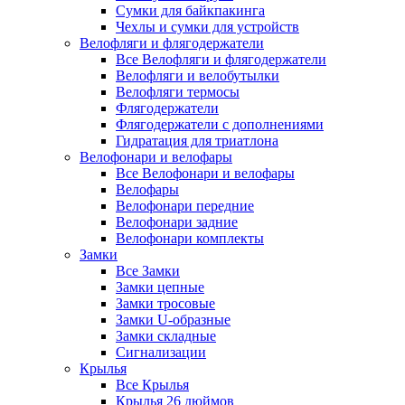
Сумки для байкпакинга
Чехлы и сумки для устройств
Велофляги и флягодержатели
Все Велофляги и флягодержатели
Велофляги и велобутылки
Велофляги термосы
Флягодержатели
Флягодержатели с дополнениями
Гидратация для триатлона
Велофонари и велофары
Все Велофонари и велофары
Велофары
Велофонари передние
Велофонари задние
Велофонари комплекты
Замки
Все Замки
Замки цепные
Замки тросовые
Замки U-образные
Замки складные
Сигнализации
Крылья
Все Крылья
Крылья 26 дюймов