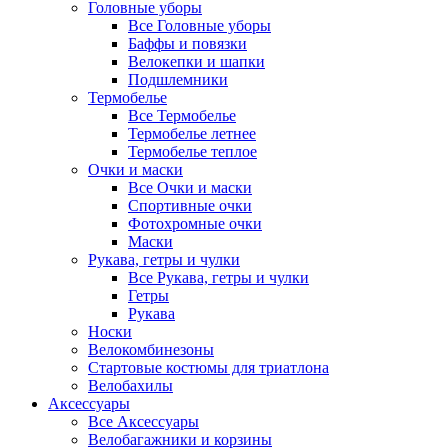
Головные уборы
Все Головные уборы
Баффы и повязки
Велокепки и шапки
Подшлемники
Термобелье
Все Термобелье
Термобелье летнее
Термобелье теплое
Очки и маски
Все Очки и маски
Спортивные очки
Фотохромные очки
Маски
Рукава, гетры и чулки
Все Рукава, гетры и чулки
Гетры
Рукава
Носки
Велокомбинезоны
Стартовые костюмы для триатлона
Велобахилы
Аксессуары
Все Аксессуары
Велобагажники и корзины