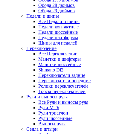
Обода 28 дюймов
Обода 29 дюймов
Педали и шипы
Все Педали и шипы
Педали контактные
Педали шоссейные
Педали платформы
Шипы для педалей
Переключение
Все Переключение
Манетки и шифтеры
Манетки шоссейные
Shimano Di2
Переключатели задние
Переключатели передние
Ролики переключателей
Тросы переключателей
Рули и выносы руля
Все Рули и выносы руля
Рули МТБ
Рули триатлон
Рули шоссейные
Выносы руля
Седла и штыри