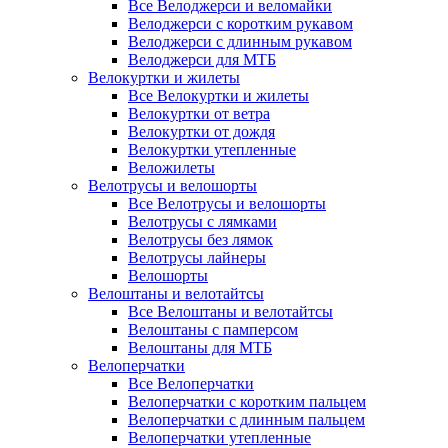
Все Велоджерси и веломайки
Велоджерси с коротким рукавом
Велоджерси с длинным рукавом
Велоджерси для МТБ
Велокуртки и жилеты
Все Велокуртки и жилеты
Велокуртки от ветра
Велокуртки от дождя
Велокуртки утепленные
Веложилеты
Велотрусы и велошорты
Все Велотрусы и велошорты
Велотрусы с лямками
Велотрусы без лямок
Велотрусы лайнеры
Велошорты
Велоштаны и велотайтсы
Все Велоштаны и велотайтсы
Велоштаны с памперсом
Велоштаны для МТБ
Велоперчатки
Все Велоперчатки
Велоперчатки с коротким пальцем
Велоперчатки с длинным пальцем
Велоперчатки утепленные