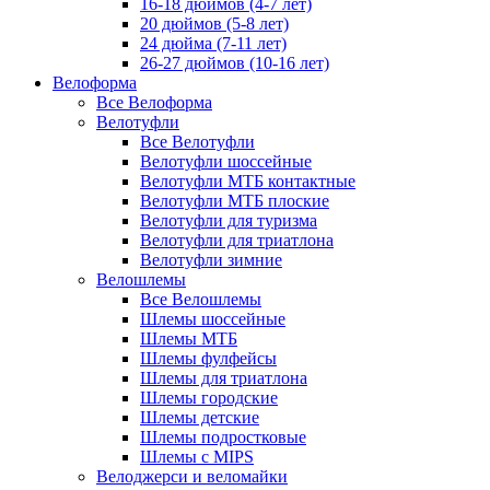
16-18 дюймов (4-7 лет)
20 дюймов (5-8 лет)
24 дюйма (7-11 лет)
26-27 дюймов (10-16 лет)
Велоформа
Все Велоформа
Велотуфли
Все Велотуфли
Велотуфли шоссейные
Велотуфли МТБ контактные
Велотуфли МТБ плоские
Велотуфли для туризма
Велотуфли для триатлона
Велотуфли зимние
Велошлемы
Все Велошлемы
Шлемы шоссейные
Шлемы МТБ
Шлемы фулфейсы
Шлемы для триатлона
Шлемы городские
Шлемы детские
Шлемы подростковые
Шлемы с MIPS
Велоджерси и веломайки