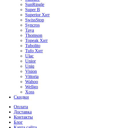
SunRingle
Super B
Superior
Хит
SwissStop
Syncros
Taya
Thomson
Topeak
Хит
Tubolito
Tufo
Хит
Ulac
Unior
Uniq
Vision
Vittoria
Wahoo
Wellgo
Xoss
Скидки
Оплата
Доставка
Контакты
Блог
Карта сайта