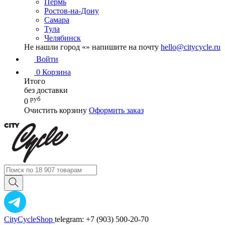
Пермь
Ростов-на-Дону
Самара
Тула
Челябинск
Не нашли город «
» напишите на почту
hello@citycycle.ru
Войти
0
Корзина
Итого
без доставки
руб
0
Очистить корзину
Оформить заказ
CityCycleShop
telegram: +7 (903) 500-20-70