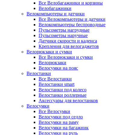
Все Велобагажники и корзины
Велобагажники
Велокомпьютеры и датчики
Все Велокомпьютеры и датчики
Велокомпьютеры беспроводные
Пульсометры нагрудные
Пульсометры наручные
Датчики скорости и каденса
Крепления для велогаджетов
Велорюкзаки и сумки
Все Велорюкзаки и сумки
Велорюкзаки
Велосумки на пояс
Велостанки
Все Велостанки
Велостанки smart
Велостанки под колесо
Велостанки роллерные
Аксессуары для велостанков
Велосумки
Все Велосумки
Велосумки под седло
Велосумки на раму
Велосумки на багажник
Велосумки на руль