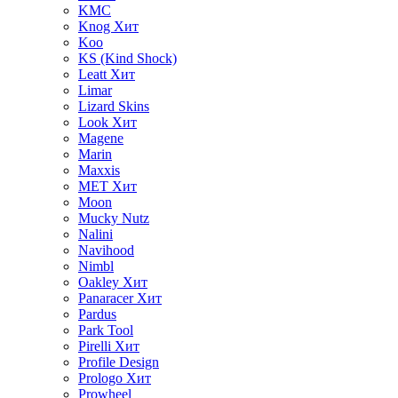
KMC
Knog
Хит
Koo
KS (Kind Shock)
Leatt
Хит
Limar
Lizard Skins
Look
Хит
Magene
Marin
Maxxis
MET
Хит
Moon
Mucky Nutz
Nalini
Navihood
Nimbl
Oakley
Хит
Panaracer
Хит
Pardus
Park Tool
Pirelli
Хит
Profile Design
Prologo
Хит
Prowheel