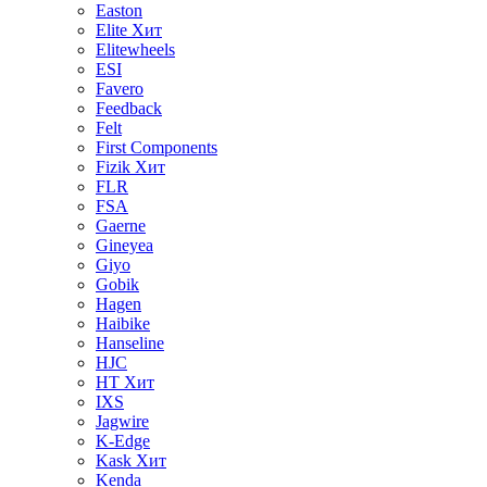
Easton
Elite
Хит
Elitewheels
ESI
Favero
Feedback
Felt
First Components
Fizik
Хит
FLR
FSA
Gaerne
Gineyea
Giyo
Gobik
Hagen
Haibike
Hanseline
HJC
HT
Хит
IXS
Jagwire
K-Edge
Kask
Хит
Kenda