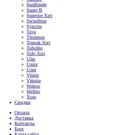
SunRingle
Super B
Superior
Хит
SwissStop
Syncros
Taya
Thomson
Topeak
Хит
Tubolito
Tufo
Хит
Ulac
Unior
Uniq
Vision
Vittoria
Wahoo
Wellgo
Xoss
Скидки
Оплата
Доставка
Контакты
Блог
Карта сайта