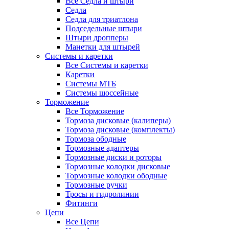
Все Седла и штыри
Седла
Седла для триатлона
Подседельные штыри
Штыри дропперы
Манетки для штырей
Системы и каретки
Все Системы и каретки
Каретки
Системы МТБ
Системы шоссейные
Торможение
Все Торможение
Тормоза дисковые (калиперы)
Тормоза дисковые (комплекты)
Тормоза ободные
Тормозные адаптеры
Тормозные диски и роторы
Тормозные колодки дисковые
Тормозные колодки ободные
Тормозные ручки
Тросы и гидролинии
Фитинги
Цепи
Все Цепи