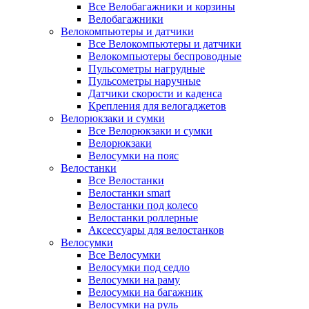
Все Велобагажники и корзины
Велобагажники
Велокомпьютеры и датчики
Все Велокомпьютеры и датчики
Велокомпьютеры беспроводные
Пульсометры нагрудные
Пульсометры наручные
Датчики скорости и каденса
Крепления для велогаджетов
Велорюкзаки и сумки
Все Велорюкзаки и сумки
Велорюкзаки
Велосумки на пояс
Велостанки
Все Велостанки
Велостанки smart
Велостанки под колесо
Велостанки роллерные
Аксессуары для велостанков
Велосумки
Все Велосумки
Велосумки под седло
Велосумки на раму
Велосумки на багажник
Велосумки на руль