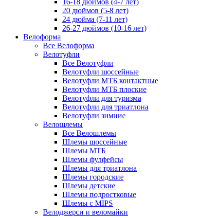
16-18 дюймов (4-7 лет)
20 дюймов (5-8 лет)
24 дюйма (7-11 лет)
26-27 дюймов (10-16 лет)
Велоформа
Все Велоформа
Велотуфли
Все Велотуфли
Велотуфли шоссейные
Велотуфли МТБ контактные
Велотуфли МТБ плоские
Велотуфли для туризма
Велотуфли для триатлона
Велотуфли зимние
Велошлемы
Все Велошлемы
Шлемы шоссейные
Шлемы МТБ
Шлемы фулфейсы
Шлемы для триатлона
Шлемы городские
Шлемы детские
Шлемы подростковые
Шлемы с MIPS
Велоджерси и веломайки