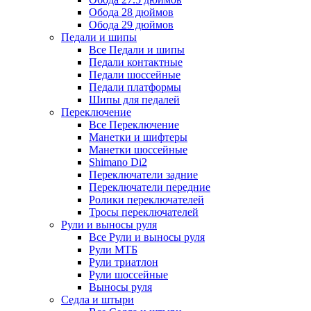
Обода 28 дюймов
Обода 29 дюймов
Педали и шипы
Все Педали и шипы
Педали контактные
Педали шоссейные
Педали платформы
Шипы для педалей
Переключение
Все Переключение
Манетки и шифтеры
Манетки шоссейные
Shimano Di2
Переключатели задние
Переключатели передние
Ролики переключателей
Тросы переключателей
Рули и выносы руля
Все Рули и выносы руля
Рули МТБ
Рули триатлон
Рули шоссейные
Выносы руля
Седла и штыри