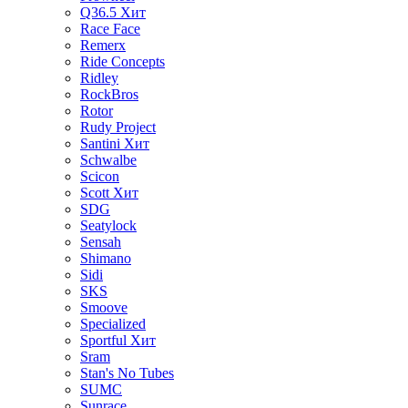
Q36.5
Хит
Race Face
Remerx
Ride Concepts
Ridley
RockBros
Rotor
Rudy Project
Santini
Хит
Schwalbe
Scicon
Scott
Хит
SDG
Seatylock
Sensah
Shimano
Sidi
SKS
Smoove
Specialized
Sportful
Хит
Sram
Stan's No Tubes
SUMC
Sunrace