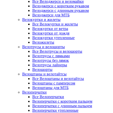
Все Велоджерси и веломайки
Велоджерси с коротким рукавом
Велоджерси с длинным рукавом
Велоджерси для МТБ
Велокуртки и жилеты
Все Велокуртки и жилеты
Велокуртки от ветра
Велокуртки от дождя
Велокуртки утепленные
Веложилеты
Велотрусы и велошорты
Все Велотрусы и велошорты
Велотрусы с лямками
Велотрусы без лямок
Велотрусы лайнеры
Велошорты
Велоштаны и велотайтсы
Все Велоштаны и велотайтсы
Велоштаны с памперсом
Велоштаны для МТБ
Велоперчатки
Все Велоперчатки
Велоперчатки с коротким пальцем
Велоперчатки с длинным пальцем
Велоперчатки утепленные