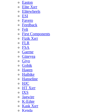
Easton
Elite
Хит
Elitewheels
ESI
Favero
Feedback
Felt
First Components
Fizik
Хит
FLR
FSA
Gaerne
Gineyea
Giyo
Gobik
Hagen
Haibike
Hanseline
HJC
HT
Хит
IXS
Jagwire
K-Edge
Kask
Хит
Kenda