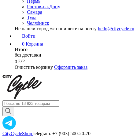
Пермь
Ростов-на-Дону
Самара
Тула
Челябинск
Не нашли город «
» напишите на почту
hello@citycycle.ru
Войти
0
Корзина
Итого
без доставки
руб
0
Очистить корзину
Оформить заказ
CityCycleShop
telegram: +7 (903) 500-20-70