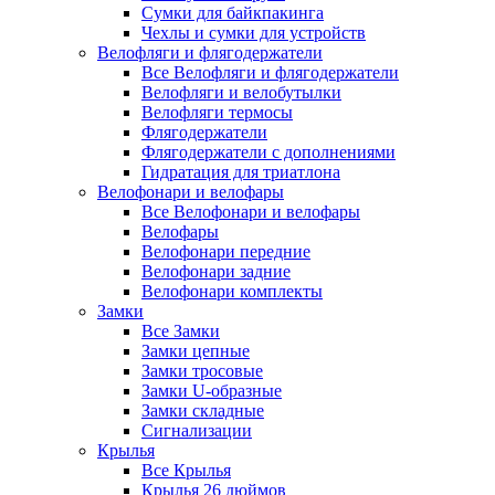
Сумки для байкпакинга
Чехлы и сумки для устройств
Велофляги и флягодержатели
Все Велофляги и флягодержатели
Велофляги и велобутылки
Велофляги термосы
Флягодержатели
Флягодержатели с дополнениями
Гидратация для триатлона
Велофонари и велофары
Все Велофонари и велофары
Велофары
Велофонари передние
Велофонари задние
Велофонари комплекты
Замки
Все Замки
Замки цепные
Замки тросовые
Замки U-образные
Замки складные
Сигнализации
Крылья
Все Крылья
Крылья 26 дюймов