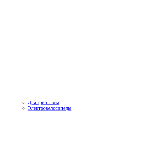
Для триатлона
Электровелосипеды