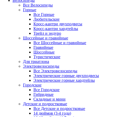
Велосипеды
Все Велосипеды
Горные
Все Горные
Любительские
Кросс-кантри двухподвесы
Кросс-кантри хардтейлы
Трейл и эндуро
Шоссейные и гравийные
Все Шоссейные и гравийные
Гравийные
Шоссейные
Туристические
Для триатлона
Электровелосипеды
Все Электровелосипеды
Электрические горные двухподвесы
Электрические горные хардтейлы
Городские
Все Городские
Гибридные
Складные и мини
Детские и подростковые
Все Детские и подростковые
14 дюймов (3-4 года)