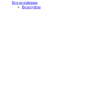
Вся велоформа
Велотуфли