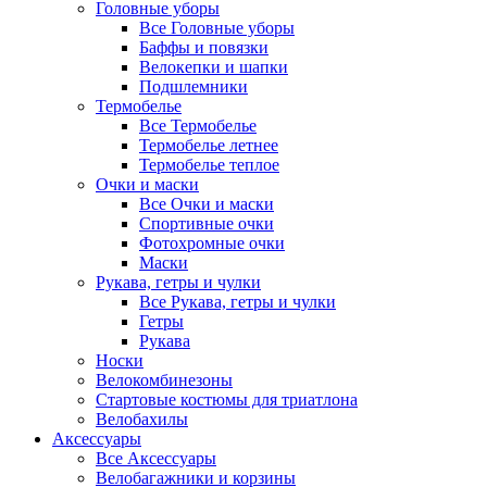
Головные уборы
Все Головные уборы
Баффы и повязки
Велокепки и шапки
Подшлемники
Термобелье
Все Термобелье
Термобелье летнее
Термобелье теплое
Очки и маски
Все Очки и маски
Спортивные очки
Фотохромные очки
Маски
Рукава, гетры и чулки
Все Рукава, гетры и чулки
Гетры
Рукава
Носки
Велокомбинезоны
Стартовые костюмы для триатлона
Велобахилы
Аксессуары
Все Аксессуары
Велобагажники и корзины