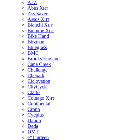
A2Z
Abus
Хит
Ass Savers
Assos
Хит
Bianchi
Хит
Biemme
Хит
Bike Hand
Birzman
Bluegrass
BMC
Brooks England
Cane Creek
Challenge
Chepark
Ciclovation
CityCycle
Clarks
Colnago
Хит
Continental
Crono
Cycplus
Dahon
Deda
DMT
e*Thirteen