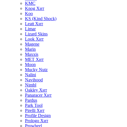
KMC
Knog
Хит
Koo
KS (Kind Shock)
Leatt
Хит
Limar
Lizard Skins
Look
Хит
Magene
Marin
Maxxis
MET
Хит
Moon
Mucky Nutz
Nalini
Navihood
Nimbl
Oakley
Хит
Panaracer
Хит
Pardus
Park Tool
Pirelli
Хит
Profile Design
Prologo
Хит
Prowheel