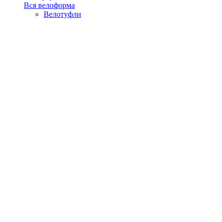
Вся велоформа
Велотуфли