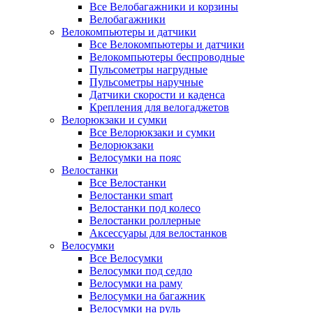
Все Велобагажники и корзины
Велобагажники
Велокомпьютеры и датчики
Все Велокомпьютеры и датчики
Велокомпьютеры беспроводные
Пульсометры нагрудные
Пульсометры наручные
Датчики скорости и каденса
Крепления для велогаджетов
Велорюкзаки и сумки
Все Велорюкзаки и сумки
Велорюкзаки
Велосумки на пояс
Велостанки
Все Велостанки
Велостанки smart
Велостанки под колесо
Велостанки роллерные
Аксессуары для велостанков
Велосумки
Все Велосумки
Велосумки под седло
Велосумки на раму
Велосумки на багажник
Велосумки на руль