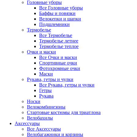
Головные уборы
Все Головные уборы
Баффы и повязки
Велокепки и шапки
Подшлемники
Термобелье
Все Термобелье
Термобелье летнее
Термобелье теплое
Очки и маски
Все Очки и маски
Спортивные очки
Фотохромные очки
Маски
Рукава, гетры и чулки
Все Рукава, гетры и чулки
Гетры
Рукава
Носки
Велокомбинезоны
Стартовые костюмы для триатлона
Велобахилы
Аксессуары
Все Аксессуары
Велобагажники и корзины