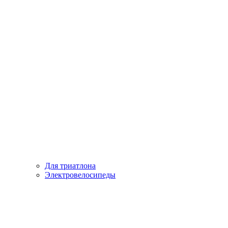
Для триатлона
Электровелосипеды