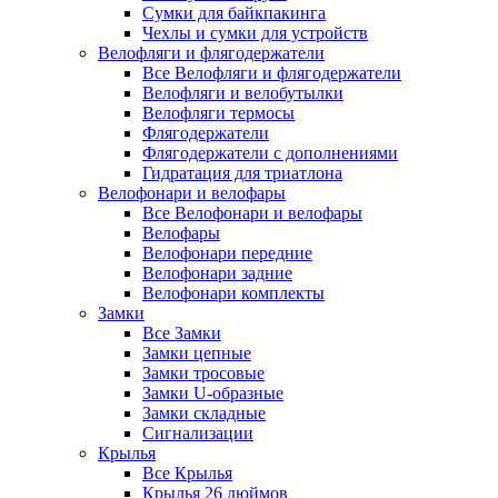
Сумки для байкпакинга
Чехлы и сумки для устройств
Велофляги и флягодержатели
Все Велофляги и флягодержатели
Велофляги и велобутылки
Велофляги термосы
Флягодержатели
Флягодержатели с дополнениями
Гидратация для триатлона
Велофонари и велофары
Все Велофонари и велофары
Велофары
Велофонари передние
Велофонари задние
Велофонари комплекты
Замки
Все Замки
Замки цепные
Замки тросовые
Замки U-образные
Замки складные
Сигнализации
Крылья
Все Крылья
Крылья 26 дюймов