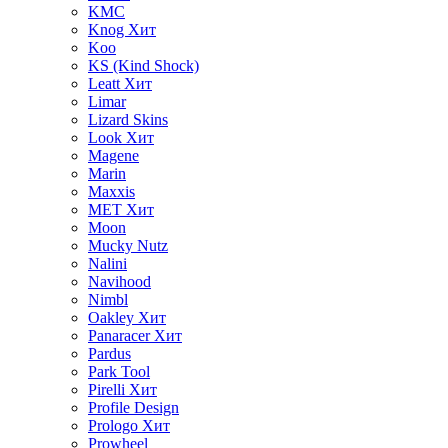
KMC
Knog
Хит
Koo
KS (Kind Shock)
Leatt
Хит
Limar
Lizard Skins
Look
Хит
Magene
Marin
Maxxis
MET
Хит
Moon
Mucky Nutz
Nalini
Navihood
Nimbl
Oakley
Хит
Panaracer
Хит
Pardus
Park Tool
Pirelli
Хит
Profile Design
Prologo
Хит
Prowheel