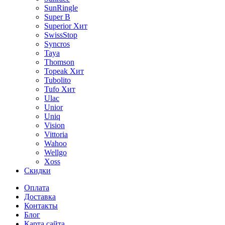
SunRingle
Super B
Superior
Хит
SwissStop
Syncros
Taya
Thomson
Topeak
Хит
Tubolito
Tufo
Хит
Ulac
Unior
Uniq
Vision
Vittoria
Wahoo
Wellgo
Xoss
Скидки
Оплата
Доставка
Контакты
Блог
Карта сайта