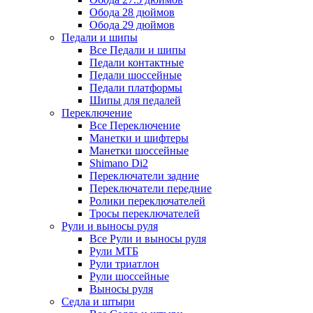
Обода 28 дюймов
Обода 29 дюймов
Педали и шипы
Все Педали и шипы
Педали контактные
Педали шоссейные
Педали платформы
Шипы для педалей
Переключение
Все Переключение
Манетки и шифтеры
Манетки шоссейные
Shimano Di2
Переключатели задние
Переключатели передние
Ролики переключателей
Тросы переключателей
Рули и выносы руля
Все Рули и выносы руля
Рули МТБ
Рули триатлон
Рули шоссейные
Выносы руля
Седла и штыри