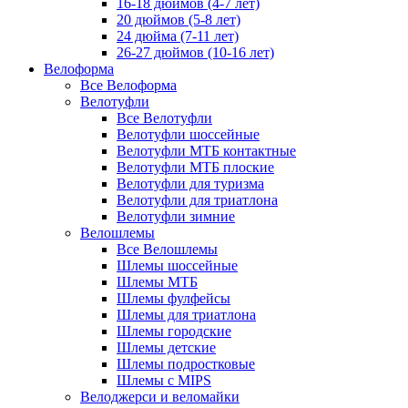
16-18 дюймов (4-7 лет)
20 дюймов (5-8 лет)
24 дюйма (7-11 лет)
26-27 дюймов (10-16 лет)
Велоформа
Все Велоформа
Велотуфли
Все Велотуфли
Велотуфли шоссейные
Велотуфли МТБ контактные
Велотуфли МТБ плоские
Велотуфли для туризма
Велотуфли для триатлона
Велотуфли зимние
Велошлемы
Все Велошлемы
Шлемы шоссейные
Шлемы МТБ
Шлемы фулфейсы
Шлемы для триатлона
Шлемы городские
Шлемы детские
Шлемы подростковые
Шлемы с MIPS
Велоджерси и веломайки