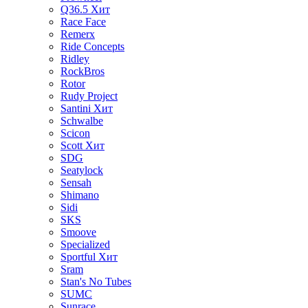
Q36.5
Хит
Race Face
Remerx
Ride Concepts
Ridley
RockBros
Rotor
Rudy Project
Santini
Хит
Schwalbe
Scicon
Scott
Хит
SDG
Seatylock
Sensah
Shimano
Sidi
SKS
Smoove
Specialized
Sportful
Хит
Sram
Stan's No Tubes
SUMC
Sunrace