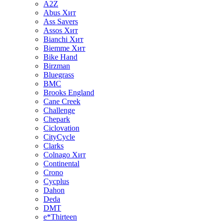
A2Z
Abus
Хит
Ass Savers
Assos
Хит
Bianchi
Хит
Biemme
Хит
Bike Hand
Birzman
Bluegrass
BMC
Brooks England
Cane Creek
Challenge
Chepark
Ciclovation
CityCycle
Clarks
Colnago
Хит
Continental
Crono
Cycplus
Dahon
Deda
DMT
e*Thirteen