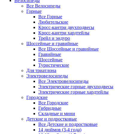
Велосипеды
Все Велосипеды
Горные
Все Горные
Любительские
Кросс-кантри двухподвесы
Кросс-кантри хардтейлы
Трейл и эндуро
Шоссейные и гравийные
Все Шоссейные и гравийные
Гравийные
Шоссейные
Туристические
Для триатлона
Электровелосипеды
Все Электровелосипеды
Электрические горные двухподвесы
Электрические горные хардтейлы
Городские
Все Городские
Гибридные
Складные и мини
Детские и подростковые
Все Детские и подростковые
14 дюймов (3-4 года)