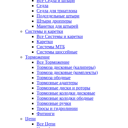
Все Седла и штыри
Седла
Седла для триатлона
Подседельные штыри
Штыри дропперы
Манетки для штырей
Системы и каретки
Все Системы и каретки
Каретки
Системы МТБ
Системы шоссейные
Торможение
Все Торможение
Тормоза дисковые (калиперы)
Тормоза дисковые (комплекты)
Тормоза ободные
Тормозные адаптеры
Тормозные диски и роторы
Тормозные колодки дисковые
Тормозные колодки ободные
Тормозные ручки
Тросы и гидролинии
Фитинги
Цепи
Все Цепи