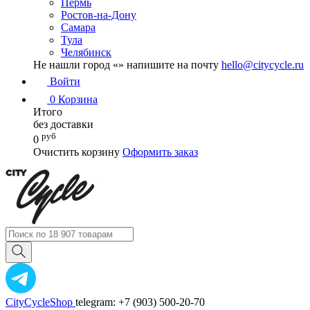
Пермь
Ростов-на-Дону
Самара
Тула
Челябинск
Не нашли город «
» напишите на почту
hello@citycycle.ru
Войти
0
Корзина
Итого
без доставки
руб
0
Очистить корзину
Оформить заказ
CityCycleShop
telegram: +7 (903) 500-20-70