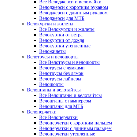
Все Велоджерси и веломайки
Велоджерси с коротким рукавом
Велоджерси с длинным рукавом
Велоджерси для МТБ
Велокуртки и жилеты
Все Велокуртки и жилеты
Велокуртки от ветра
Велокуртки от дождя
Велокуртки утепленные
Веложилеты
Велотрусы и велошорты
Все Велотрусы и велошорты
Велотрусы с лямками
Велотрусы без лямок
Велотрусы лайнеры
Велошорты
Велоштаны и велотайтсы
Все Велоштаны и велотайтсы
Велоштаны с памперсом
Велоштаны для МТБ
Велоперчатки
Все Велоперчатки
Велоперчатки с коротким пальцем
Велоперчатки с длинным пальцем
Велоперчатки утепленные