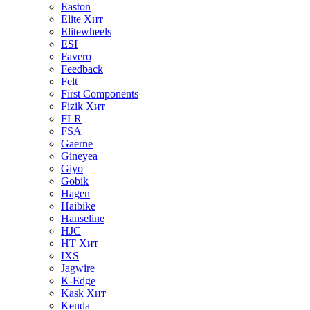
Easton
Elite
Хит
Elitewheels
ESI
Favero
Feedback
Felt
First Components
Fizik
Хит
FLR
FSA
Gaerne
Gineyea
Giyo
Gobik
Hagen
Haibike
Hanseline
HJC
HT
Хит
IXS
Jagwire
K-Edge
Kask
Хит
Kenda