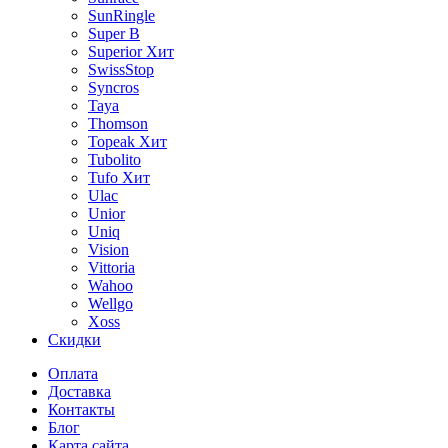
SunRingle
Super B
Superior
Хит
SwissStop
Syncros
Taya
Thomson
Topeak
Хит
Tubolito
Tufo
Хит
Ulac
Unior
Uniq
Vision
Vittoria
Wahoo
Wellgo
Xoss
Скидки
Оплата
Доставка
Контакты
Блог
Карта сайта