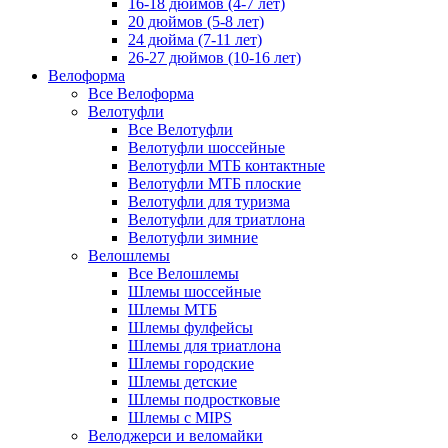
16-18 дюймов (4-7 лет)
20 дюймов (5-8 лет)
24 дюйма (7-11 лет)
26-27 дюймов (10-16 лет)
Велоформа
Все Велоформа
Велотуфли
Все Велотуфли
Велотуфли шоссейные
Велотуфли МТБ контактные
Велотуфли МТБ плоские
Велотуфли для туризма
Велотуфли для триатлона
Велотуфли зимние
Велошлемы
Все Велошлемы
Шлемы шоссейные
Шлемы МТБ
Шлемы фулфейсы
Шлемы для триатлона
Шлемы городские
Шлемы детские
Шлемы подростковые
Шлемы с MIPS
Велоджерси и веломайки