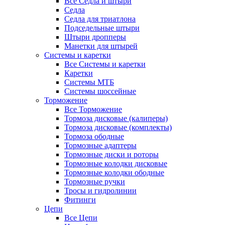
Все Седла и штыри
Седла
Седла для триатлона
Подседельные штыри
Штыри дропперы
Манетки для штырей
Системы и каретки
Все Системы и каретки
Каретки
Системы МТБ
Системы шоссейные
Торможение
Все Торможение
Тормоза дисковые (калиперы)
Тормоза дисковые (комплекты)
Тормоза ободные
Тормозные адаптеры
Тормозные диски и роторы
Тормозные колодки дисковые
Тормозные колодки ободные
Тормозные ручки
Тросы и гидролинии
Фитинги
Цепи
Все Цепи