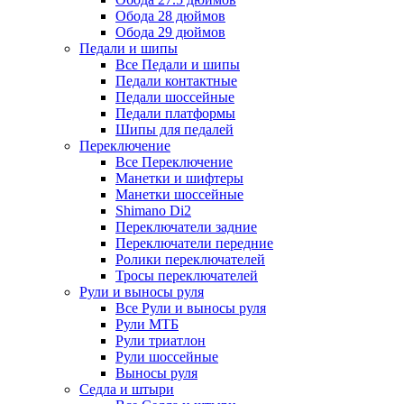
Обода 28 дюймов
Обода 29 дюймов
Педали и шипы
Все Педали и шипы
Педали контактные
Педали шоссейные
Педали платформы
Шипы для педалей
Переключение
Все Переключение
Манетки и шифтеры
Манетки шоссейные
Shimano Di2
Переключатели задние
Переключатели передние
Ролики переключателей
Тросы переключателей
Рули и выносы руля
Все Рули и выносы руля
Рули МТБ
Рули триатлон
Рули шоссейные
Выносы руля
Седла и штыри