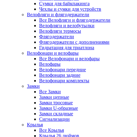
Сумки для байкпакинга
Чехлы и сумки для устройств
Велофляги и флягодержатели
Все Велофляги и флягодержатели
Велофляги и велобутылки
Велофляги термосы
Флягодержатели
Флягодержатели с дополнениями
Гидратация для триатлона
Велофонари и велофары
Все Велофонари и велофары
Велофары
Велофонари передние
Велофонари задние
Велофонари комплекты
Замки
Все Замки
Замки цепные
Замки тросовые
Замки U-образные
Замки складные
Сигнализации
Крылья
Все Крылья
Крылья 26 дюймов