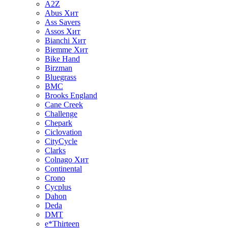
A2Z
Abus
Хит
Ass Savers
Assos
Хит
Bianchi
Хит
Biemme
Хит
Bike Hand
Birzman
Bluegrass
BMC
Brooks England
Cane Creek
Challenge
Chepark
Ciclovation
CityCycle
Clarks
Colnago
Хит
Continental
Crono
Cycplus
Dahon
Deda
DMT
e*Thirteen