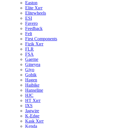
Easton
Elite
Хит
Elitewheels
ESI
Favero
Feedback
Felt
First Components
Fizik
Хит
FLR
FSA
Gaerne
Gineyea
Giyo
Gobik
Hagen
Haibike
Hanseline
HJC
HT
Хит
IXS
Jagwire
K-Edge
Kask
Хит
Kenda