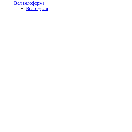
Вся велоформа
Велотуфли