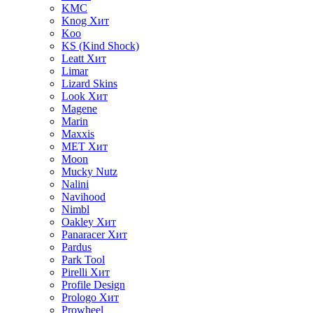
KMC
Knog
Хит
Koo
KS (Kind Shock)
Leatt
Хит
Limar
Lizard Skins
Look
Хит
Magene
Marin
Maxxis
MET
Хит
Moon
Mucky Nutz
Nalini
Navihood
Nimbl
Oakley
Хит
Panaracer
Хит
Pardus
Park Tool
Pirelli
Хит
Profile Design
Prologo
Хит
Prowheel