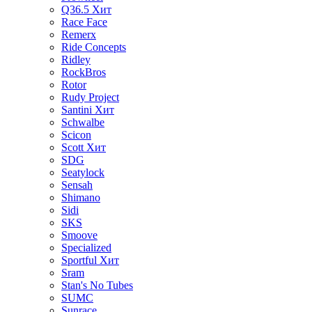
Q36.5
Хит
Race Face
Remerx
Ride Concepts
Ridley
RockBros
Rotor
Rudy Project
Santini
Хит
Schwalbe
Scicon
Scott
Хит
SDG
Seatylock
Sensah
Shimano
Sidi
SKS
Smoove
Specialized
Sportful
Хит
Sram
Stan's No Tubes
SUMC
Sunrace