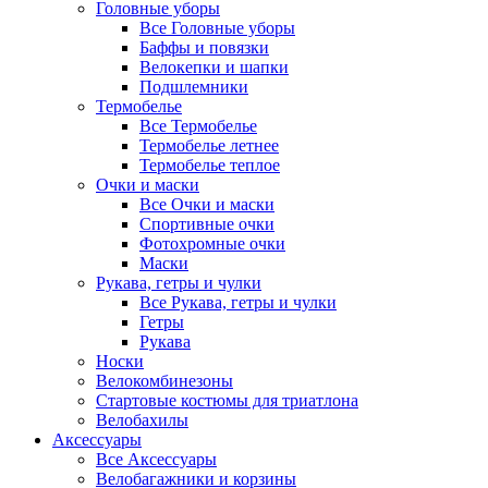
Головные уборы
Все Головные уборы
Баффы и повязки
Велокепки и шапки
Подшлемники
Термобелье
Все Термобелье
Термобелье летнее
Термобелье теплое
Очки и маски
Все Очки и маски
Спортивные очки
Фотохромные очки
Маски
Рукава, гетры и чулки
Все Рукава, гетры и чулки
Гетры
Рукава
Носки
Велокомбинезоны
Стартовые костюмы для триатлона
Велобахилы
Аксессуары
Все Аксессуары
Велобагажники и корзины