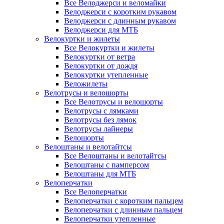
Все Велоджерси и веломайки
Велоджерси с коротким рукавом
Велоджерси с длинным рукавом
Велоджерси для МТБ
Велокуртки и жилеты
Все Велокуртки и жилеты
Велокуртки от ветра
Велокуртки от дождя
Велокуртки утепленные
Веложилеты
Велотрусы и велошорты
Все Велотрусы и велошорты
Велотрусы с лямками
Велотрусы без лямок
Велотрусы лайнеры
Велошорты
Велоштаны и велотайтсы
Все Велоштаны и велотайтсы
Велоштаны с памперсом
Велоштаны для МТБ
Велоперчатки
Все Велоперчатки
Велоперчатки с коротким пальцем
Велоперчатки с длинным пальцем
Велоперчатки утепленные