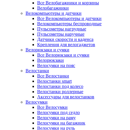
Все Велобагажники и корзины
Велобагажники
Велокомпьютеры и датчики
Все Велокомпьютеры и датчики
Велокомпьютеры беспроводные
Пульсометры нагрудные
Пульсометры наручные
Датчики скорости и каденса
Крепления для велогаджетов
Велорюкзаки и сумки
Все Велорюкзаки и сумки
Велорюкзаки
Велосумки на пояс
Велостанки
Все Велостанки
Велостанки smart
Велостанки под колесо
Велостанки роллерные
Аксессуары для велостанков
Велосумки
Все Велосумки
Велосумки под седло
Велосумки на раму
Велосумки на багажник
Велосумки на руль