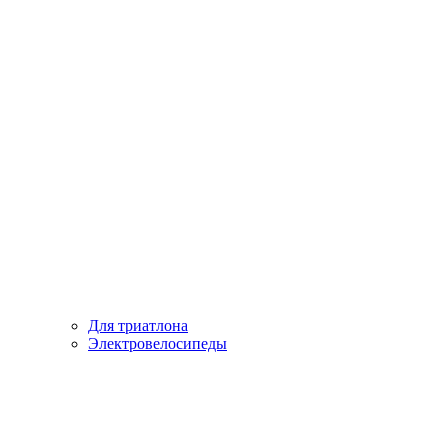
Для триатлона
Электровелосипеды