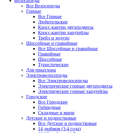
Велосипеды
Все Велосипеды
Горные
Все Горные
Любительские
Кросс-кантри двухподвесы
Кросс-кантри хардтейлы
Трейл и эндуро
Шоссейные и гравийные
Все Шоссейные и гравийные
Гравийные
Шоссейные
Туристические
Для триатлона
Электровелосипеды
Все Электровелосипеды
Электрические горные двухподвесы
Электрические горные хардтейлы
Городские
Все Городские
Гибридные
Складные и мини
Детские и подростковые
Все Детские и подростковые
14 дюймов (3-4 года)