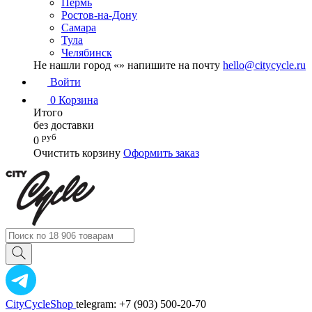
Пермь
Ростов-на-Дону
Самара
Тула
Челябинск
Не нашли город «
» напишите на почту
hello@citycycle.ru
Войти
0
Корзина
Итого
без доставки
руб
0
Очистить корзину
Оформить заказ
CityCycleShop
telegram: +7 (903) 500-20-70