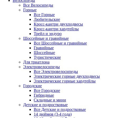
Велосипеды
Все Велосипеды
Горные
Все Горные
Любительские
Кросс-кантри двухподвесы
Кросс-кантри хардтейлы
Трейл и эндуро
Шоссейные и гравийные
Все Шоссейные и гравийные
Гравийные
Шоссейные
Туристические
Для триатлона
Электровелосипеды
Все Электровелосипеды
Электрические горные двухподвесы
Электрические горные хардтейлы
Городские
Все Городские
Гибридные
Складные и мини
Детские и подростковые
Все Детские и подростковые
14 дюймов (3-4 года)