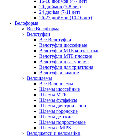
16-18 дюймов (4-7 лет)
20 дюймов (5-8 лет)
24 дюйма (7-11 лет)
26-27 дюймов (10-16 лет)
Велоформа
Все Велоформа
Велотуфли
Все Велотуфли
Велотуфли шоссейные
Велотуфли МТБ контактные
Велотуфли МТБ плоские
Велотуфли для туризма
Велотуфли для триатлона
Велотуфли зимние
Велошлемы
Все Велошлемы
Шлемы шоссейные
Шлемы МТБ
Шлемы фулфейсы
Шлемы для триатлона
Шлемы городские
Шлемы детские
Шлемы подростковые
Шлемы с MIPS
Велоджерси и веломайки