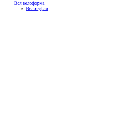
Вся велоформа
Велотуфли