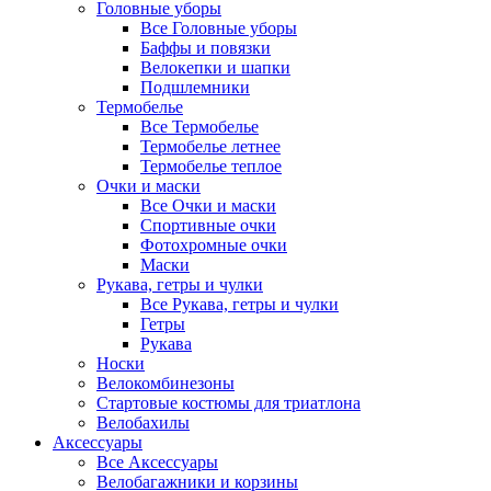
Головные уборы
Все Головные уборы
Баффы и повязки
Велокепки и шапки
Подшлемники
Термобелье
Все Термобелье
Термобелье летнее
Термобелье теплое
Очки и маски
Все Очки и маски
Спортивные очки
Фотохромные очки
Маски
Рукава, гетры и чулки
Все Рукава, гетры и чулки
Гетры
Рукава
Носки
Велокомбинезоны
Стартовые костюмы для триатлона
Велобахилы
Аксессуары
Все Аксессуары
Велобагажники и корзины