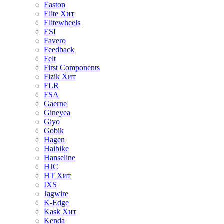
Easton
Elite
Хит
Elitewheels
ESI
Favero
Feedback
Felt
First Components
Fizik
Хит
FLR
FSA
Gaerne
Gineyea
Giyo
Gobik
Hagen
Haibike
Hanseline
HJC
HT
Хит
IXS
Jagwire
K-Edge
Kask
Хит
Kenda