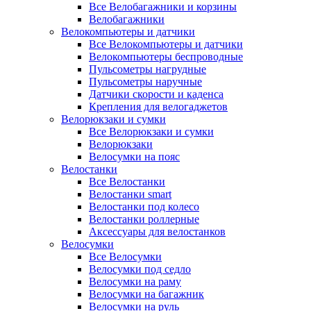
Все Велобагажники и корзины
Велобагажники
Велокомпьютеры и датчики
Все Велокомпьютеры и датчики
Велокомпьютеры беспроводные
Пульсометры нагрудные
Пульсометры наручные
Датчики скорости и каденса
Крепления для велогаджетов
Велорюкзаки и сумки
Все Велорюкзаки и сумки
Велорюкзаки
Велосумки на пояс
Велостанки
Все Велостанки
Велостанки smart
Велостанки под колесо
Велостанки роллерные
Аксессуары для велостанков
Велосумки
Все Велосумки
Велосумки под седло
Велосумки на раму
Велосумки на багажник
Велосумки на руль