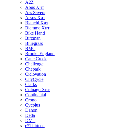
A2Z
Abus
Хит
Ass Savers
Assos
Хит
Bianchi
Хит
Biemme
Хит
Bike Hand
Birzman
Bluegrass
BMC
Brooks England
Cane Creek
Challenge
Chepark
Ciclovation
CityCycle
Clarks
Colnago
Хит
Continental
Crono
Cycplus
Dahon
Deda
DMT
e*Thirteen