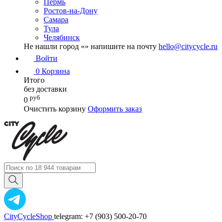
Пермь
Ростов-на-Дону
Самара
Тула
Челябинск
Не нашли город «
» напишите на почту
hello@citycycle.ru
Войти
0
Корзина
Итого
без доставки
руб
0
Очистить корзину
Оформить заказ
CityCycleShop
telegram: +7 (903) 500-20-70