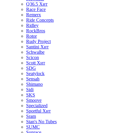
Q36.5
Хит
Race Face
Remerx
Ride Concepts
Ridley
RockBros
Rotor
Rudy Project
Santini
Хит
Schwalbe
Scicon
Scott
Хит
SDG
Seatylock
Sensah
Shimano
Sidi
SKS
Smoove
Specialized
Sportful
Хит
Sram
Stan's No Tubes
SUMC
Sunrace