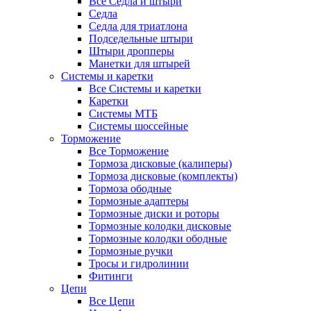
Все Седла и штыри
Седла
Седла для триатлона
Подседельные штыри
Штыри дропперы
Манетки для штырей
Системы и каретки
Все Системы и каретки
Каретки
Системы МТБ
Системы шоссейные
Торможение
Все Торможение
Тормоза дисковые (калиперы)
Тормоза дисковые (комплекты)
Тормоза ободные
Тормозные адаптеры
Тормозные диски и роторы
Тормозные колодки дисковые
Тормозные колодки ободные
Тормозные ручки
Тросы и гидролинии
Фитинги
Цепи
Все Цепи