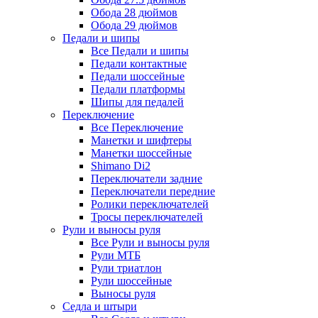
Обода 28 дюймов
Обода 29 дюймов
Педали и шипы
Все Педали и шипы
Педали контактные
Педали шоссейные
Педали платформы
Шипы для педалей
Переключение
Все Переключение
Манетки и шифтеры
Манетки шоссейные
Shimano Di2
Переключатели задние
Переключатели передние
Ролики переключателей
Тросы переключателей
Рули и выносы руля
Все Рули и выносы руля
Рули МТБ
Рули триатлон
Рули шоссейные
Выносы руля
Седла и штыри