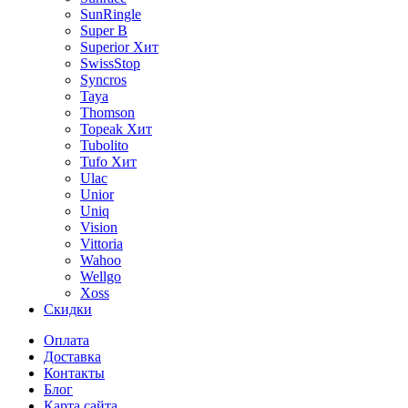
SunRingle
Super B
Superior
Хит
SwissStop
Syncros
Taya
Thomson
Topeak
Хит
Tubolito
Tufo
Хит
Ulac
Unior
Uniq
Vision
Vittoria
Wahoo
Wellgo
Xoss
Скидки
Оплата
Доставка
Контакты
Блог
Карта сайта