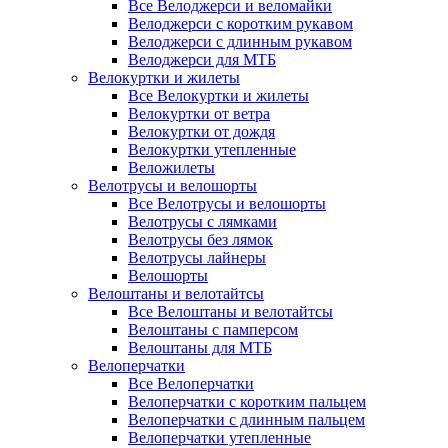
Все Велоджерси и веломайки
Велоджерси с коротким рукавом
Велоджерси с длинным рукавом
Велоджерси для МТБ
Велокуртки и жилеты
Все Велокуртки и жилеты
Велокуртки от ветра
Велокуртки от дождя
Велокуртки утепленные
Веложилеты
Велотрусы и велошорты
Все Велотрусы и велошорты
Велотрусы с лямками
Велотрусы без лямок
Велотрусы лайнеры
Велошорты
Велоштаны и велотайтсы
Все Велоштаны и велотайтсы
Велоштаны с памперсом
Велоштаны для МТБ
Велоперчатки
Все Велоперчатки
Велоперчатки с коротким пальцем
Велоперчатки с длинным пальцем
Велоперчатки утепленные