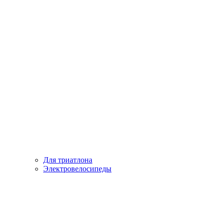
Для триатлона
Электровелосипеды