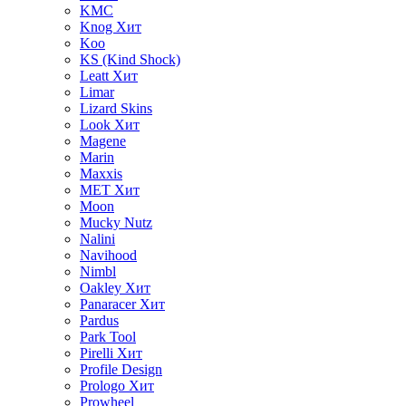
KMC
Knog
Хит
Koo
KS (Kind Shock)
Leatt
Хит
Limar
Lizard Skins
Look
Хит
Magene
Marin
Maxxis
MET
Хит
Moon
Mucky Nutz
Nalini
Navihood
Nimbl
Oakley
Хит
Panaracer
Хит
Pardus
Park Tool
Pirelli
Хит
Profile Design
Prologo
Хит
Prowheel