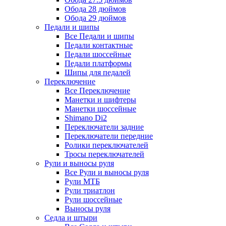
Обода 28 дюймов
Обода 29 дюймов
Педали и шипы
Все Педали и шипы
Педали контактные
Педали шоссейные
Педали платформы
Шипы для педалей
Переключение
Все Переключение
Манетки и шифтеры
Манетки шоссейные
Shimano Di2
Переключатели задние
Переключатели передние
Ролики переключателей
Тросы переключателей
Рули и выносы руля
Все Рули и выносы руля
Рули МТБ
Рули триатлон
Рули шоссейные
Выносы руля
Седла и штыри