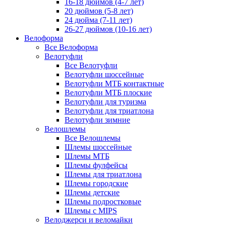
16-18 дюймов (4-7 лет)
20 дюймов (5-8 лет)
24 дюйма (7-11 лет)
26-27 дюймов (10-16 лет)
Велоформа
Все Велоформа
Велотуфли
Все Велотуфли
Велотуфли шоссейные
Велотуфли МТБ контактные
Велотуфли МТБ плоские
Велотуфли для туризма
Велотуфли для триатлона
Велотуфли зимние
Велошлемы
Все Велошлемы
Шлемы шоссейные
Шлемы МТБ
Шлемы фулфейсы
Шлемы для триатлона
Шлемы городские
Шлемы детские
Шлемы подростковые
Шлемы с MIPS
Велоджерси и веломайки