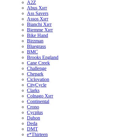
A2Z
Abus
Хит
Ass Savers
Assos
Хит
Bianchi
Хит
Biemme
Хит
Bike Hand
Birzman
Bluegrass
BMC
Brooks England
Cane Creek
Challenge
Chepark
Ciclovation
CityCycle
Clarks
Colnago
Хит
Continental
Crono
Cycplus
Dahon
Deda
DMT
e*Thirteen