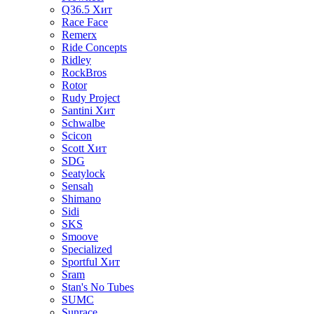
Q36.5
Хит
Race Face
Remerx
Ride Concepts
Ridley
RockBros
Rotor
Rudy Project
Santini
Хит
Schwalbe
Scicon
Scott
Хит
SDG
Seatylock
Sensah
Shimano
Sidi
SKS
Smoove
Specialized
Sportful
Хит
Sram
Stan's No Tubes
SUMC
Sunrace