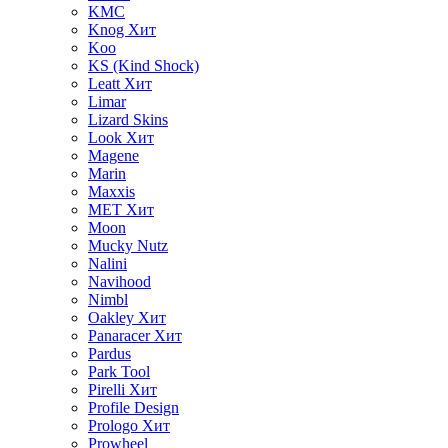
KMC
Knog
Хит
Koo
KS (Kind Shock)
Leatt
Хит
Limar
Lizard Skins
Look
Хит
Magene
Marin
Maxxis
MET
Хит
Moon
Mucky Nutz
Nalini
Navihood
Nimbl
Oakley
Хит
Panaracer
Хит
Pardus
Park Tool
Pirelli
Хит
Profile Design
Prologo
Хит
Prowheel