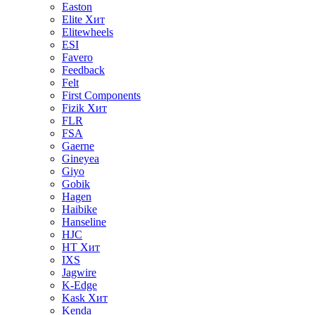
Easton
Elite
Хит
Elitewheels
ESI
Favero
Feedback
Felt
First Components
Fizik
Хит
FLR
FSA
Gaerne
Gineyea
Giyo
Gobik
Hagen
Haibike
Hanseline
HJC
HT
Хит
IXS
Jagwire
K-Edge
Kask
Хит
Kenda