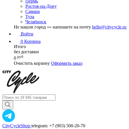
Пермь
Ростов-на-Дону
Самара
Тула
Челябинск
Не нашли город «
» напишите на почту
hello@citycycle.ru
Войти
0
Корзина
Итого
без доставки
руб
0
Очистить корзину
Оформить заказ
CityCycleShop
telegram: +7 (903) 500-20-70