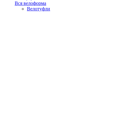
Вся велоформа
Велотуфли