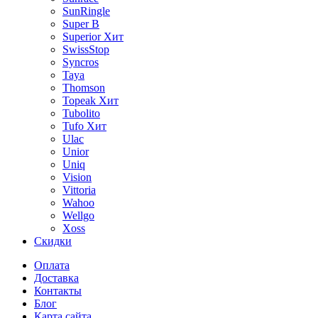
SunRingle
Super B
Superior
Хит
SwissStop
Syncros
Taya
Thomson
Topeak
Хит
Tubolito
Tufo
Хит
Ulac
Unior
Uniq
Vision
Vittoria
Wahoo
Wellgo
Xoss
Скидки
Оплата
Доставка
Контакты
Блог
Карта сайта