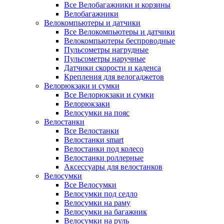
Все Велобагажники и корзины
Велобагажники
Велокомпьютеры и датчики
Все Велокомпьютеры и датчики
Велокомпьютеры беспроводные
Пульсометры нагрудные
Пульсометры наручные
Датчики скорости и каденса
Крепления для велогаджетов
Велорюкзаки и сумки
Все Велорюкзаки и сумки
Велорюкзаки
Велосумки на пояс
Велостанки
Все Велостанки
Велостанки smart
Велостанки под колесо
Велостанки роллерные
Аксессуары для велостанков
Велосумки
Все Велосумки
Велосумки под седло
Велосумки на раму
Велосумки на багажник
Велосумки на руль