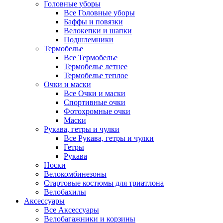
Головные уборы
Все Головные уборы
Баффы и повязки
Велокепки и шапки
Подшлемники
Термобелье
Все Термобелье
Термобелье летнее
Термобелье теплое
Очки и маски
Все Очки и маски
Спортивные очки
Фотохромные очки
Маски
Рукава, гетры и чулки
Все Рукава, гетры и чулки
Гетры
Рукава
Носки
Велокомбинезоны
Стартовые костюмы для триатлона
Велобахилы
Аксессуары
Все Аксессуары
Велобагажники и корзины