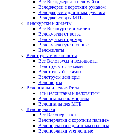
Все Велоджерси и веломайки
Велоджерси с коротким рукавом
Велоджерси с длинным рукавом
Велоджерси для МТБ
Велокуртки и жилеты
Все Велокуртки и жилеты
Велокуртки от ветра
Велокуртки от дождя
Велокуртки утепленные
Веложилеты
Велотрусы и велошорты
Все Велотрусы и велошорты
Велотрусы с лямками
Велотрусы без лямок
Велотрусы лайнеры
Велошорты
Велоштаны и велотайтсы
Все Велоштаны и велотайтсы
Велоштаны с памперсом
Велоштаны для МТБ
Велоперчатки
Все Велоперчатки
Велоперчатки с коротким пальцем
Велоперчатки с длинным пальцем
Велоперчатки утепленные