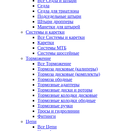
Все Седла и штыри
Седла
Седла для триатлона
Подседельные штыри
Штыри дропперы
Манетки для штырей
Системы и каретки
Все Системы и каретки
Каретки
Системы МТБ
Системы шоссейные
Торможение
Все Торможение
Тормоза дисковые (калиперы)
Тормоза дисковые (комплекты)
Тормоза ободные
Тормозные адаптеры
Тормозные диски и роторы
Тормозные колодки дисковые
Тормозные колодки ободные
Тормозные ручки
Тросы и гидролинии
Фитинги
Цепи
Все Цепи