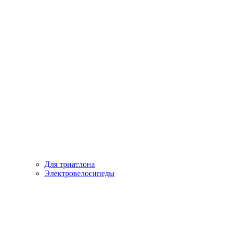
Для триатлона
Электровелосипеды