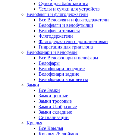
Сумки для байкпакинга
Чехлы и сумки для устройств
Велофляги и флягодержатели
Все Велофляги и флягодержатели
Велофляги и велобутылки
Велофляги термосы
Флягодержатели
Флягодержатели с дополнениями
Гидратация для триатлона
Велофонари и велофары
Все Велофонари и велофары
Велофары
Велофонари передние
Велофонари задние
Велофонари комплекты
Замки
Все Замки
Замки цепные
Замки тросовые
Замки U-образные
Замки складные
Сигнализации
Крылья
Все Крылья
Крылья 26 дюймов