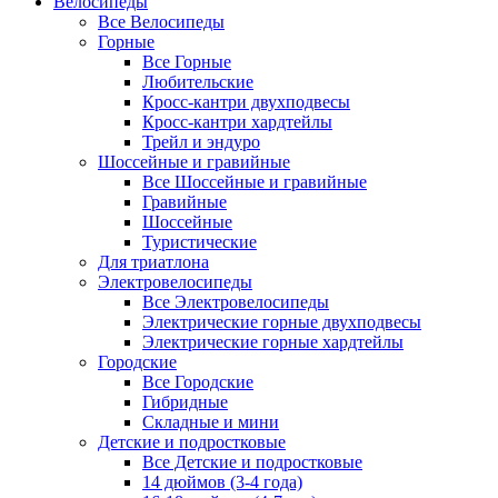
Велосипеды
Все Велосипеды
Горные
Все Горные
Любительские
Кросс-кантри двухподвесы
Кросс-кантри хардтейлы
Трейл и эндуро
Шоссейные и гравийные
Все Шоссейные и гравийные
Гравийные
Шоссейные
Туристические
Для триатлона
Электровелосипеды
Все Электровелосипеды
Электрические горные двухподвесы
Электрические горные хардтейлы
Городские
Все Городские
Гибридные
Складные и мини
Детские и подростковые
Все Детские и подростковые
14 дюймов (3-4 года)