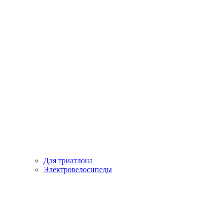
Для триатлона
Электровелосипеды