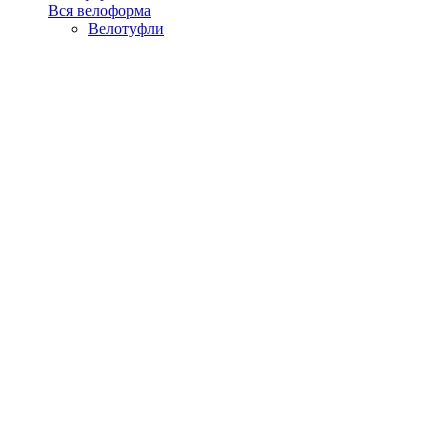
Вся велоформа
Велотуфли