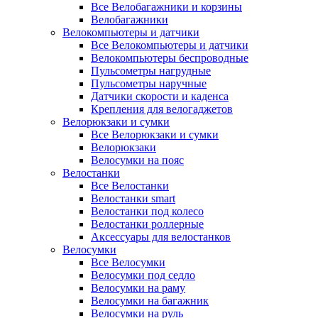
Все Велобагажники и корзины
Велобагажники
Велокомпьютеры и датчики
Все Велокомпьютеры и датчики
Велокомпьютеры беспроводные
Пульсометры нагрудные
Пульсометры наручные
Датчики скорости и каденса
Крепления для велогаджетов
Велорюкзаки и сумки
Все Велорюкзаки и сумки
Велорюкзаки
Велосумки на пояс
Велостанки
Все Велостанки
Велостанки smart
Велостанки под колесо
Велостанки роллерные
Аксессуары для велостанков
Велосумки
Все Велосумки
Велосумки под седло
Велосумки на раму
Велосумки на багажник
Велосумки на руль