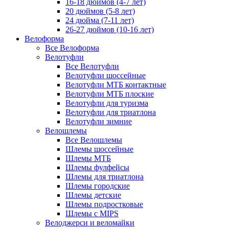
16-18 дюймов (4-7 лет)
20 дюймов (5-8 лет)
24 дюйма (7-11 лет)
26-27 дюймов (10-16 лет)
Велоформа
Все Велоформа
Велотуфли
Все Велотуфли
Велотуфли шоссейные
Велотуфли МТБ контактные
Велотуфли МТБ плоские
Велотуфли для туризма
Велотуфли для триатлона
Велотуфли зимние
Велошлемы
Все Велошлемы
Шлемы шоссейные
Шлемы МТБ
Шлемы фулфейсы
Шлемы для триатлона
Шлемы городские
Шлемы детские
Шлемы подростковые
Шлемы с MIPS
Велоджерси и веломайки