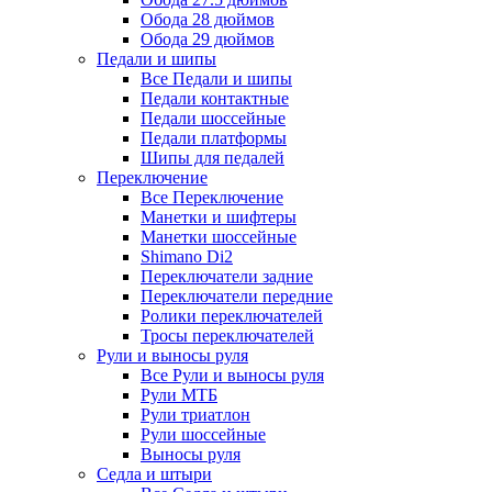
Обода 28 дюймов
Обода 29 дюймов
Педали и шипы
Все Педали и шипы
Педали контактные
Педали шоссейные
Педали платформы
Шипы для педалей
Переключение
Все Переключение
Манетки и шифтеры
Манетки шоссейные
Shimano Di2
Переключатели задние
Переключатели передние
Ролики переключателей
Тросы переключателей
Рули и выносы руля
Все Рули и выносы руля
Рули МТБ
Рули триатлон
Рули шоссейные
Выносы руля
Седла и штыри