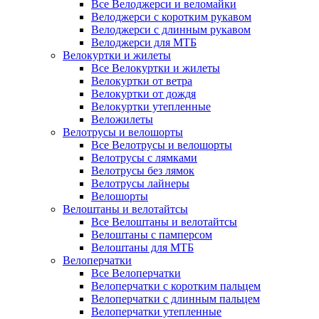
Все Велоджерси и веломайки
Велоджерси с коротким рукавом
Велоджерси с длинным рукавом
Велоджерси для МТБ
Велокуртки и жилеты
Все Велокуртки и жилеты
Велокуртки от ветра
Велокуртки от дождя
Велокуртки утепленные
Веложилеты
Велотрусы и велошорты
Все Велотрусы и велошорты
Велотрусы с лямками
Велотрусы без лямок
Велотрусы лайнеры
Велошорты
Велоштаны и велотайтсы
Все Велоштаны и велотайтсы
Велоштаны с памперсом
Велоштаны для МТБ
Велоперчатки
Все Велоперчатки
Велоперчатки с коротким пальцем
Велоперчатки с длинным пальцем
Велоперчатки утепленные