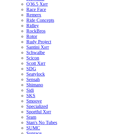
Q36.5
Хит
Race Face
Remerx
Ride Concepts
Ridley
RockBros
Rotor
Rudy Project
Santini
Хит
Schwalbe
Scicon
Scott
Хит
SDG
Seatylock
Sensah
Shimano
Sidi
SKS
Smoove
Specialized
Sportful
Хит
Sram
Stan's No Tubes
SUMC
Sunrace