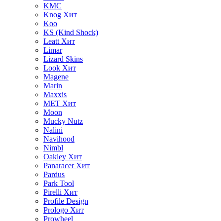
KMC
Knog
Хит
Koo
KS (Kind Shock)
Leatt
Хит
Limar
Lizard Skins
Look
Хит
Magene
Marin
Maxxis
MET
Хит
Moon
Mucky Nutz
Nalini
Navihood
Nimbl
Oakley
Хит
Panaracer
Хит
Pardus
Park Tool
Pirelli
Хит
Profile Design
Prologo
Хит
Prowheel