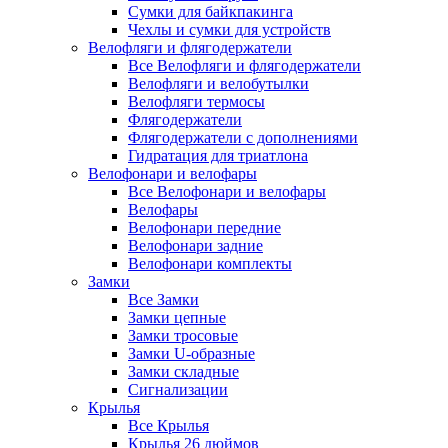
Сумки для байкпакинга
Чехлы и сумки для устройств
Велофляги и флягодержатели
Все Велофляги и флягодержатели
Велофляги и велобутылки
Велофляги термосы
Флягодержатели
Флягодержатели с дополнениями
Гидратация для триатлона
Велофонари и велофары
Все Велофонари и велофары
Велофары
Велофонари передние
Велофонари задние
Велофонари комплекты
Замки
Все Замки
Замки цепные
Замки тросовые
Замки U-образные
Замки складные
Сигнализации
Крылья
Все Крылья
Крылья 26 дюймов