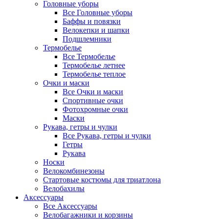
Головные уборы
Все Головные уборы
Баффы и повязки
Велокепки и шапки
Подшлемники
Термобелье
Все Термобелье
Термобелье летнее
Термобелье теплое
Очки и маски
Все Очки и маски
Спортивные очки
Фотохромные очки
Маски
Рукава, гетры и чулки
Все Рукава, гетры и чулки
Гетры
Рукава
Носки
Велокомбинезоны
Стартовые костюмы для триатлона
Велобахилы
Аксессуары
Все Аксессуары
Велобагажники и корзины