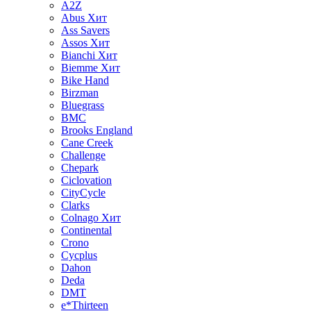
A2Z
Abus
Хит
Ass Savers
Assos
Хит
Bianchi
Хит
Biemme
Хит
Bike Hand
Birzman
Bluegrass
BMC
Brooks England
Cane Creek
Challenge
Chepark
Ciclovation
CityCycle
Clarks
Colnago
Хит
Continental
Crono
Cycplus
Dahon
Deda
DMT
e*Thirteen