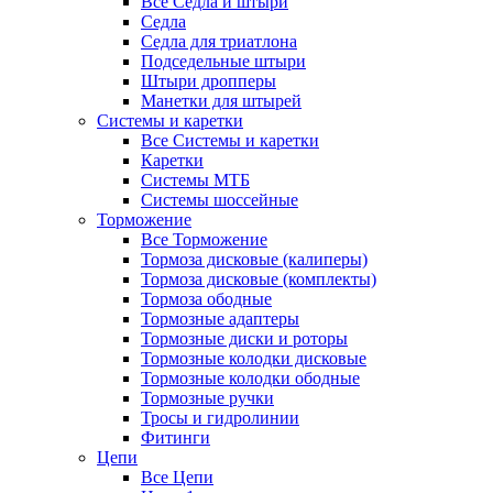
Все Седла и штыри
Седла
Седла для триатлона
Подседельные штыри
Штыри дропперы
Манетки для штырей
Системы и каретки
Все Системы и каретки
Каретки
Системы МТБ
Системы шоссейные
Торможение
Все Торможение
Тормоза дисковые (калиперы)
Тормоза дисковые (комплекты)
Тормоза ободные
Тормозные адаптеры
Тормозные диски и роторы
Тормозные колодки дисковые
Тормозные колодки ободные
Тормозные ручки
Тросы и гидролинии
Фитинги
Цепи
Все Цепи