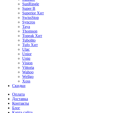
SunRingle
Super B
Superior
Хит
SwissStop
Syncros
Taya
Thomson
Topeak
Хит
Tubolito
Tufo
Хит
Ulac
Unior
Uniq
Vision
Vittoria
Wahoo
Wellgo
Xoss
Скидки
Оплата
Доставка
Контакты
Блог
Карта сайта