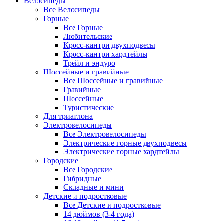
Велосипеды
Все Велосипеды
Горные
Все Горные
Любительские
Кросс-кантри двухподвесы
Кросс-кантри хардтейлы
Трейл и эндуро
Шоссейные и гравийные
Все Шоссейные и гравийные
Гравийные
Шоссейные
Туристические
Для триатлона
Электровелосипеды
Все Электровелосипеды
Электрические горные двухподвесы
Электрические горные хардтейлы
Городские
Все Городские
Гибридные
Складные и мини
Детские и подростковые
Все Детские и подростковые
14 дюймов (3-4 года)