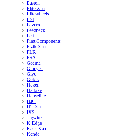
Easton
Elite
Хит
Elitewheels
ESI
Favero
Feedback
Felt
First Components
Fizik
Хит
FLR
FSA
Gaerne
Gineyea
Giyo
Gobik
Hagen
Haibike
Hanseline
HJC
HT
Хит
IXS
Jagwire
K-Edge
Kask
Хит
Kenda