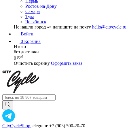
Пермь
Ростов-на-Дону
Самара
Тула
Челябинск
Не нашли город «
» напишите на почту
hello@citycycle.ru
Войти
0
Корзина
Итого
без доставки
руб
0
Очистить корзину
Оформить заказ
CityCycleShop
telegram: +7 (903) 500-20-70