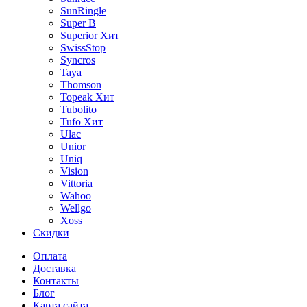
SunRingle
Super B
Superior
Хит
SwissStop
Syncros
Taya
Thomson
Topeak
Хит
Tubolito
Tufo
Хит
Ulac
Unior
Uniq
Vision
Vittoria
Wahoo
Wellgo
Xoss
Скидки
Оплата
Доставка
Контакты
Блог
Карта сайта