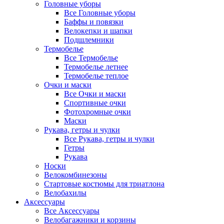
Головные уборы
Все Головные уборы
Баффы и повязки
Велокепки и шапки
Подшлемники
Термобелье
Все Термобелье
Термобелье летнее
Термобелье теплое
Очки и маски
Все Очки и маски
Спортивные очки
Фотохромные очки
Маски
Рукава, гетры и чулки
Все Рукава, гетры и чулки
Гетры
Рукава
Носки
Велокомбинезоны
Стартовые костюмы для триатлона
Велобахилы
Аксессуары
Все Аксессуары
Велобагажники и корзины