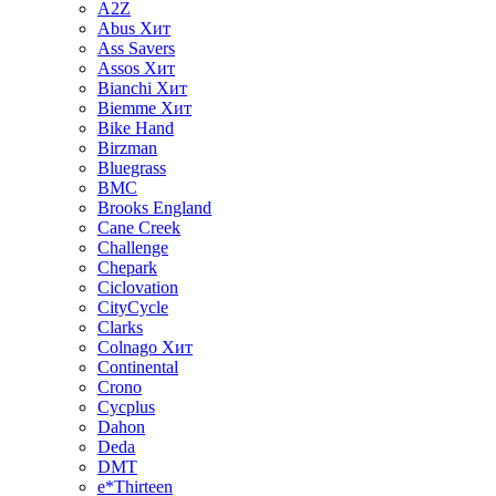
A2Z
Abus
Хит
Ass Savers
Assos
Хит
Bianchi
Хит
Biemme
Хит
Bike Hand
Birzman
Bluegrass
BMC
Brooks England
Cane Creek
Challenge
Chepark
Ciclovation
CityCycle
Clarks
Colnago
Хит
Continental
Crono
Cycplus
Dahon
Deda
DMT
e*Thirteen