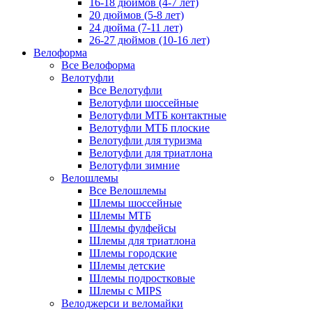
16-18 дюймов (4-7 лет)
20 дюймов (5-8 лет)
24 дюйма (7-11 лет)
26-27 дюймов (10-16 лет)
Велоформа
Все Велоформа
Велотуфли
Все Велотуфли
Велотуфли шоссейные
Велотуфли МТБ контактные
Велотуфли МТБ плоские
Велотуфли для туризма
Велотуфли для триатлона
Велотуфли зимние
Велошлемы
Все Велошлемы
Шлемы шоссейные
Шлемы МТБ
Шлемы фулфейсы
Шлемы для триатлона
Шлемы городские
Шлемы детские
Шлемы подростковые
Шлемы с MIPS
Велоджерси и веломайки