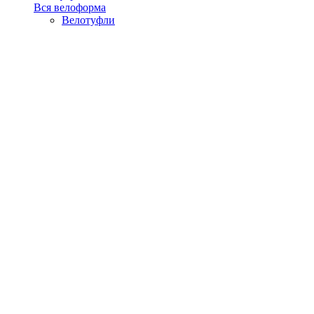
Вся велоформа
Велотуфли