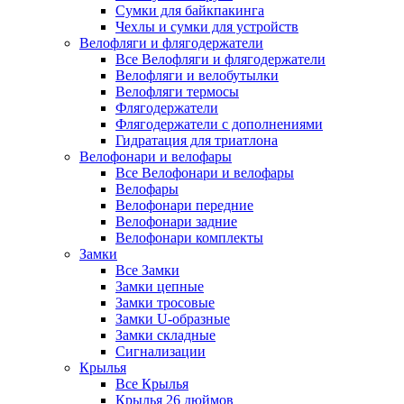
Сумки для байкпакинга
Чехлы и сумки для устройств
Велофляги и флягодержатели
Все Велофляги и флягодержатели
Велофляги и велобутылки
Велофляги термосы
Флягодержатели
Флягодержатели с дополнениями
Гидратация для триатлона
Велофонари и велофары
Все Велофонари и велофары
Велофары
Велофонари передние
Велофонари задние
Велофонари комплекты
Замки
Все Замки
Замки цепные
Замки тросовые
Замки U-образные
Замки складные
Сигнализации
Крылья
Все Крылья
Крылья 26 дюймов