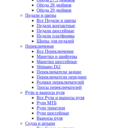
Обода 28 дюймов
Обода 29 дюймов
Педали и шипы
Все Педали и шипы
Педали контактные
Педали шоссейные
Педали платформы
Шипы для педалей
Переключение
Все Переключение
Манетки и шифтеры
Манетки шоссейные
Shimano Di2
Переключатели задние
Переключатели передние
Ролики переключателей
Тросы переключателей
Рули и выносы руля
Все Рули и выносы руля
Рули МТБ
Рули триатлон
Рули шоссейные
Выносы руля
Седла и штыри