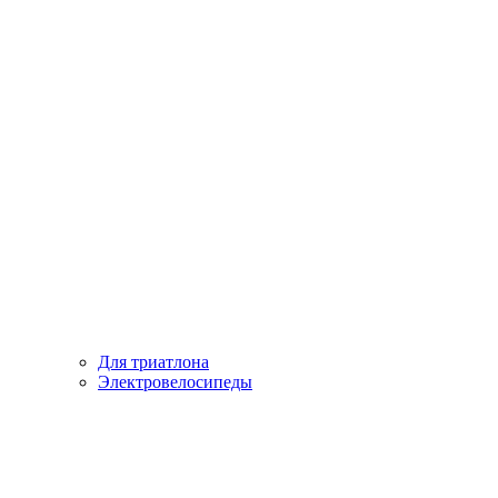
Для триатлона
Электровелосипеды