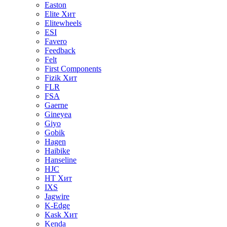
Easton
Elite
Хит
Elitewheels
ESI
Favero
Feedback
Felt
First Components
Fizik
Хит
FLR
FSA
Gaerne
Gineyea
Giyo
Gobik
Hagen
Haibike
Hanseline
HJC
HT
Хит
IXS
Jagwire
K-Edge
Kask
Хит
Kenda