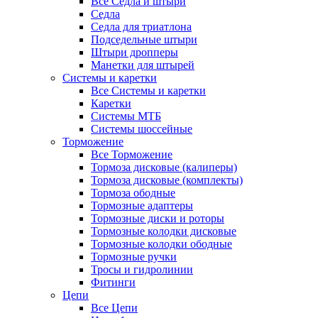
Все Седла и штыри
Седла
Седла для триатлона
Подседельные штыри
Штыри дропперы
Манетки для штырей
Системы и каретки
Все Системы и каретки
Каретки
Системы МТБ
Системы шоссейные
Торможение
Все Торможение
Тормоза дисковые (калиперы)
Тормоза дисковые (комплекты)
Тормоза ободные
Тормозные адаптеры
Тормозные диски и роторы
Тормозные колодки дисковые
Тормозные колодки ободные
Тормозные ручки
Тросы и гидролинии
Фитинги
Цепи
Все Цепи