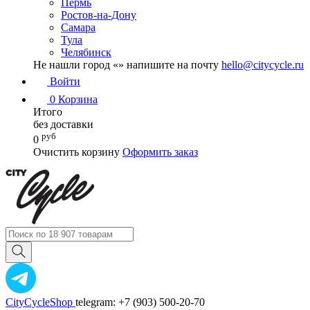
Пермь
Ростов-на-Дону
Самара
Тула
Челябинск
Не нашли город «
» напишите на почту
hello@citycycle.ru
Войти
0
Корзина
Итого
без доставки
руб
0
Очистить корзину
Оформить заказ
CityCycleShop
telegram: +7 (903) 500-20-70