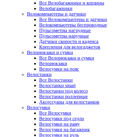
Все Велобагажники и корзины
Велобагажники
Велокомпьютеры и датчики
Все Велокомпьютеры и датчики
Велокомпьютеры беспроводные
Пульсометры нагрудные
Пульсометры наручные
Датчики скорости и каденса
Крепления для велогаджетов
Велорюкзаки и сумки
Все Велорюкзаки и сумки
Велорюкзаки
Велосумки на пояс
Велостанки
Все Велостанки
Велостанки smart
Велостанки под колесо
Велостанки роллерные
Аксессуары для велостанков
Велосумки
Все Велосумки
Велосумки под седло
Велосумки на раму
Велосумки на багажник
Велосумки на руль