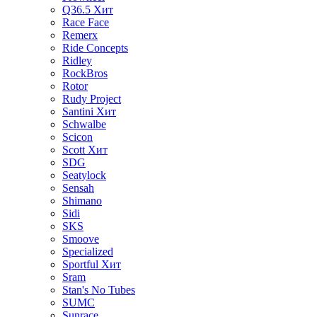
Q36.5
Хит
Race Face
Remerx
Ride Concepts
Ridley
RockBros
Rotor
Rudy Project
Santini
Хит
Schwalbe
Scicon
Scott
Хит
SDG
Seatylock
Sensah
Shimano
Sidi
SKS
Smoove
Specialized
Sportful
Хит
Sram
Stan's No Tubes
SUMC
Sunrace