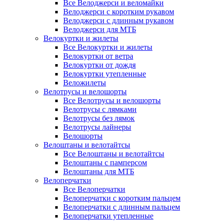
Все Велоджерси и веломайки
Велоджерси с коротким рукавом
Велоджерси с длинным рукавом
Велоджерси для МТБ
Велокуртки и жилеты
Все Велокуртки и жилеты
Велокуртки от ветра
Велокуртки от дождя
Велокуртки утепленные
Веложилеты
Велотрусы и велошорты
Все Велотрусы и велошорты
Велотрусы с лямками
Велотрусы без лямок
Велотрусы лайнеры
Велошорты
Велоштаны и велотайтсы
Все Велоштаны и велотайтсы
Велоштаны с памперсом
Велоштаны для МТБ
Велоперчатки
Все Велоперчатки
Велоперчатки с коротким пальцем
Велоперчатки с длинным пальцем
Велоперчатки утепленные