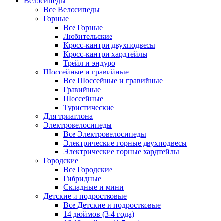
Велосипеды
Все Велосипеды
Горные
Все Горные
Любительские
Кросс-кантри двухподвесы
Кросс-кантри хардтейлы
Трейл и эндуро
Шоссейные и гравийные
Все Шоссейные и гравийные
Гравийные
Шоссейные
Туристические
Для триатлона
Электровелосипеды
Все Электровелосипеды
Электрические горные двухподвесы
Электрические горные хардтейлы
Городские
Все Городские
Гибридные
Складные и мини
Детские и подростковые
Все Детские и подростковые
14 дюймов (3-4 года)