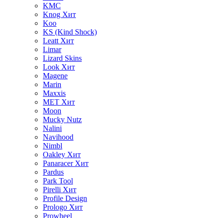
KMC
Knog
Хит
Koo
KS (Kind Shock)
Leatt
Хит
Limar
Lizard Skins
Look
Хит
Magene
Marin
Maxxis
MET
Хит
Moon
Mucky Nutz
Nalini
Navihood
Nimbl
Oakley
Хит
Panaracer
Хит
Pardus
Park Tool
Pirelli
Хит
Profile Design
Prologo
Хит
Prowheel