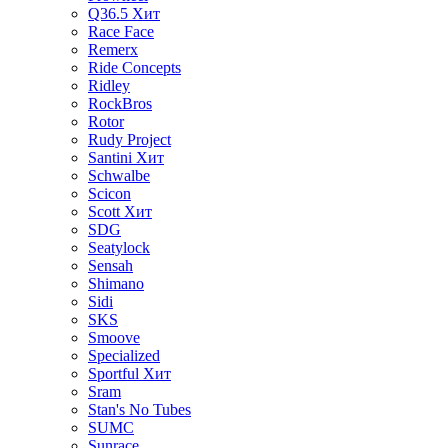
Q36.5
Хит
Race Face
Remerx
Ride Concepts
Ridley
RockBros
Rotor
Rudy Project
Santini
Хит
Schwalbe
Scicon
Scott
Хит
SDG
Seatylock
Sensah
Shimano
Sidi
SKS
Smoove
Specialized
Sportful
Хит
Sram
Stan's No Tubes
SUMC
Sunrace