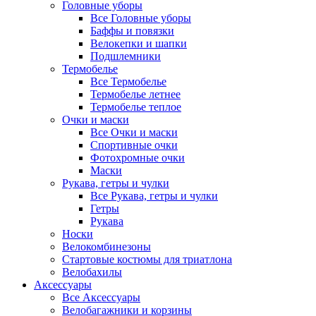
Головные уборы
Все Головные уборы
Баффы и повязки
Велокепки и шапки
Подшлемники
Термобелье
Все Термобелье
Термобелье летнее
Термобелье теплое
Очки и маски
Все Очки и маски
Спортивные очки
Фотохромные очки
Маски
Рукава, гетры и чулки
Все Рукава, гетры и чулки
Гетры
Рукава
Носки
Велокомбинезоны
Стартовые костюмы для триатлона
Велобахилы
Аксессуары
Все Аксессуары
Велобагажники и корзины