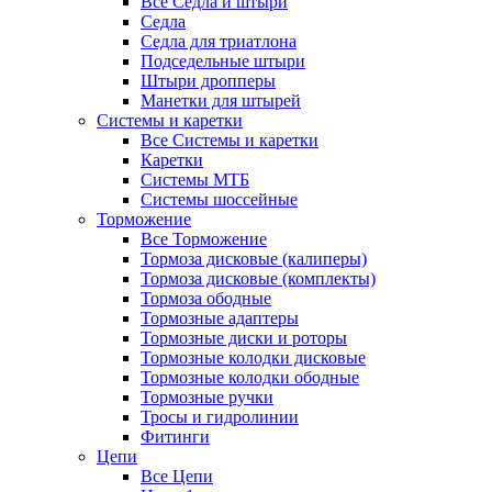
Все Седла и штыри
Седла
Седла для триатлона
Подседельные штыри
Штыри дропперы
Манетки для штырей
Системы и каретки
Все Системы и каретки
Каретки
Системы МТБ
Системы шоссейные
Торможение
Все Торможение
Тормоза дисковые (калиперы)
Тормоза дисковые (комплекты)
Тормоза ободные
Тормозные адаптеры
Тормозные диски и роторы
Тормозные колодки дисковые
Тормозные колодки ободные
Тормозные ручки
Тросы и гидролинии
Фитинги
Цепи
Все Цепи