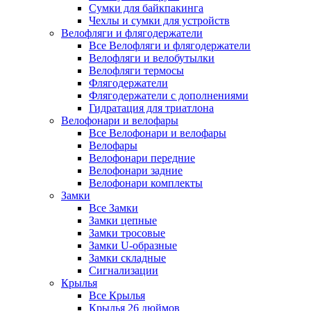
Сумки для байкпакинга
Чехлы и сумки для устройств
Велофляги и флягодержатели
Все Велофляги и флягодержатели
Велофляги и велобутылки
Велофляги термосы
Флягодержатели
Флягодержатели с дополнениями
Гидратация для триатлона
Велофонари и велофары
Все Велофонари и велофары
Велофары
Велофонари передние
Велофонари задние
Велофонари комплекты
Замки
Все Замки
Замки цепные
Замки тросовые
Замки U-образные
Замки складные
Сигнализации
Крылья
Все Крылья
Крылья 26 дюймов