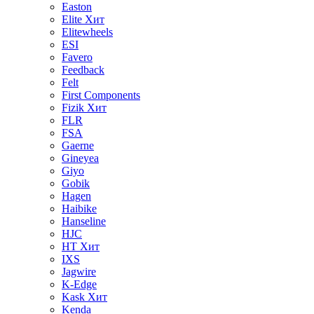
Easton
Elite
Хит
Elitewheels
ESI
Favero
Feedback
Felt
First Components
Fizik
Хит
FLR
FSA
Gaerne
Gineyea
Giyo
Gobik
Hagen
Haibike
Hanseline
HJC
HT
Хит
IXS
Jagwire
K-Edge
Kask
Хит
Kenda