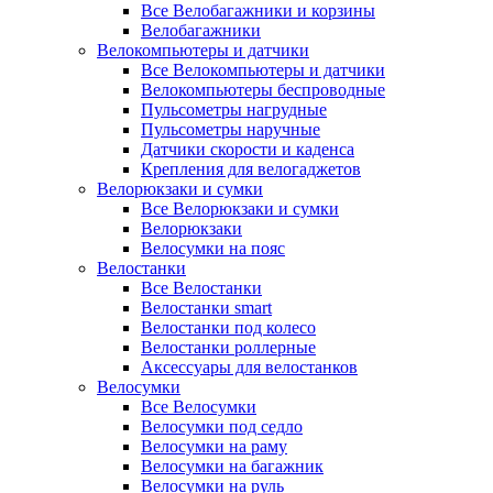
Все Велобагажники и корзины
Велобагажники
Велокомпьютеры и датчики
Все Велокомпьютеры и датчики
Велокомпьютеры беспроводные
Пульсометры нагрудные
Пульсометры наручные
Датчики скорости и каденса
Крепления для велогаджетов
Велорюкзаки и сумки
Все Велорюкзаки и сумки
Велорюкзаки
Велосумки на пояс
Велостанки
Все Велостанки
Велостанки smart
Велостанки под колесо
Велостанки роллерные
Аксессуары для велостанков
Велосумки
Все Велосумки
Велосумки под седло
Велосумки на раму
Велосумки на багажник
Велосумки на руль