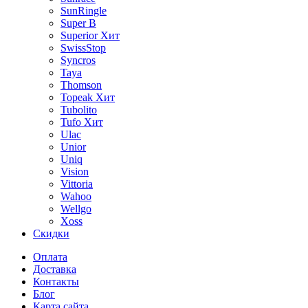
SunRingle
Super B
Superior
Хит
SwissStop
Syncros
Taya
Thomson
Topeak
Хит
Tubolito
Tufo
Хит
Ulac
Unior
Uniq
Vision
Vittoria
Wahoo
Wellgo
Xoss
Скидки
Оплата
Доставка
Контакты
Блог
Карта сайта