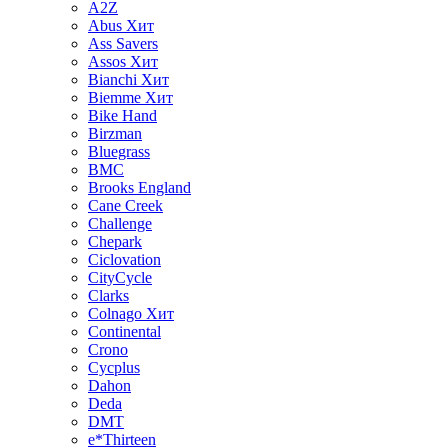
A2Z
Abus
Хит
Ass Savers
Assos
Хит
Bianchi
Хит
Biemme
Хит
Bike Hand
Birzman
Bluegrass
BMC
Brooks England
Cane Creek
Challenge
Chepark
Ciclovation
CityCycle
Clarks
Colnago
Хит
Continental
Crono
Cycplus
Dahon
Deda
DMT
e*Thirteen