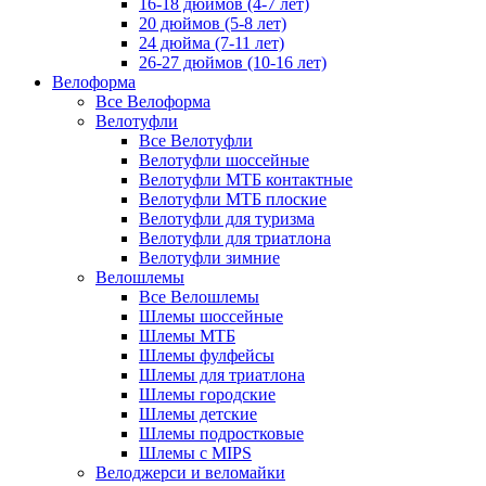
16-18 дюймов (4-7 лет)
20 дюймов (5-8 лет)
24 дюйма (7-11 лет)
26-27 дюймов (10-16 лет)
Велоформа
Все Велоформа
Велотуфли
Все Велотуфли
Велотуфли шоссейные
Велотуфли МТБ контактные
Велотуфли МТБ плоские
Велотуфли для туризма
Велотуфли для триатлона
Велотуфли зимние
Велошлемы
Все Велошлемы
Шлемы шоссейные
Шлемы МТБ
Шлемы фулфейсы
Шлемы для триатлона
Шлемы городские
Шлемы детские
Шлемы подростковые
Шлемы с MIPS
Велоджерси и веломайки