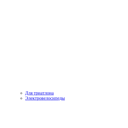
Для триатлона
Электровелосипеды