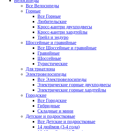
Велосипеды
Все Велосипеды
Горные
Все Горные
Любительские
Кросс-кантри двухподвесы
Кросс-кантри хардтейлы
Трейл и эндуро
Шоссейные и гравийные
Все Шоссейные и гравийные
Гравийные
Шоссейные
Туристические
Для триатлона
Электровелосипеды
Все Электровелосипеды
Электрические горные двухподвесы
Электрические горные хардтейлы
Городские
Все Городские
Гибридные
Складные и мини
Детские и подростковые
Все Детские и подростковые
14 дюймов (3-4 года)