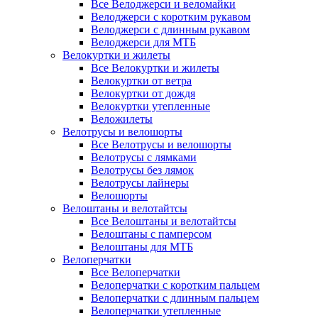
Все Велоджерси и веломайки
Велоджерси с коротким рукавом
Велоджерси с длинным рукавом
Велоджерси для МТБ
Велокуртки и жилеты
Все Велокуртки и жилеты
Велокуртки от ветра
Велокуртки от дождя
Велокуртки утепленные
Веложилеты
Велотрусы и велошорты
Все Велотрусы и велошорты
Велотрусы с лямками
Велотрусы без лямок
Велотрусы лайнеры
Велошорты
Велоштаны и велотайтсы
Все Велоштаны и велотайтсы
Велоштаны с памперсом
Велоштаны для МТБ
Велоперчатки
Все Велоперчатки
Велоперчатки с коротким пальцем
Велоперчатки с длинным пальцем
Велоперчатки утепленные