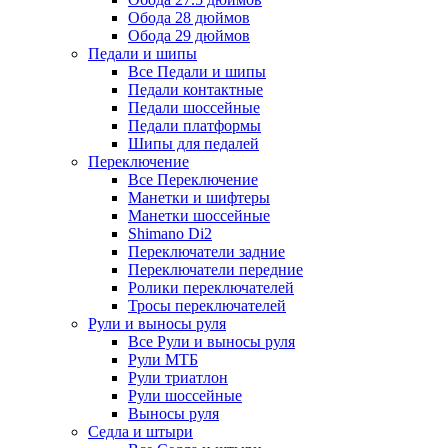
Обода 28 дюймов
Обода 29 дюймов
Педали и шипы
Все Педали и шипы
Педали контактные
Педали шоссейные
Педали платформы
Шипы для педалей
Переключение
Все Переключение
Манетки и шифтеры
Манетки шоссейные
Shimano Di2
Переключатели задние
Переключатели передние
Ролики переключателей
Тросы переключателей
Рули и выносы руля
Все Рули и выносы руля
Рули МТБ
Рули триатлон
Рули шоссейные
Выносы руля
Седла и штыри