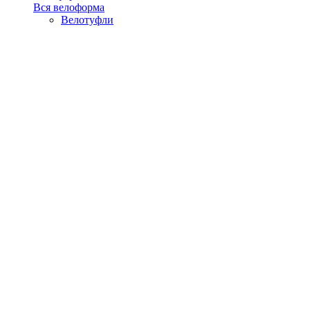
Вся велоформа
Велотуфли