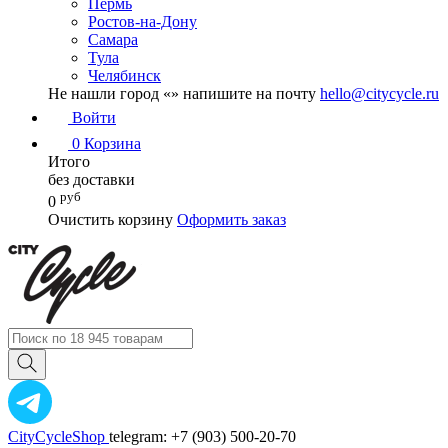
Пермь
Ростов-на-Дону
Самара
Тула
Челябинск
Не нашли город «
» напишите на почту
hello@citycycle.ru
Войти
0
Корзина
Итого
без доставки
руб
0
Очистить корзину
Оформить заказ
CityCycleShop
telegram: +7 (903) 500-20-70