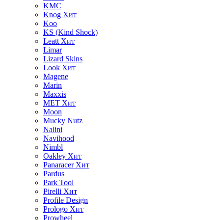
KMC
Knog
Хит
Koo
KS (Kind Shock)
Leatt
Хит
Limar
Lizard Skins
Look
Хит
Magene
Marin
Maxxis
MET
Хит
Moon
Mucky Nutz
Nalini
Navihood
Nimbl
Oakley
Хит
Panaracer
Хит
Pardus
Park Tool
Pirelli
Хит
Profile Design
Prologo
Хит
Prowheel