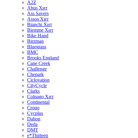
A2Z
Abus
Хит
Ass Savers
Assos
Хит
Bianchi
Хит
Biemme
Хит
Bike Hand
Birzman
Bluegrass
BMC
Brooks England
Cane Creek
Challenge
Chepark
Ciclovation
CityCycle
Clarks
Colnago
Хит
Continental
Crono
Cycplus
Dahon
Deda
DMT
e*Thirteen