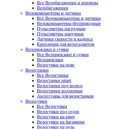
Все Велобагажники и корзины
Велобагажники
Велокомпьютеры и датчики
Все Велокомпьютеры и датчики
Велокомпьютеры беспроводные
Пульсометры нагрудные
Пульсометры наручные
Датчики скорости и каденса
Крепления для велогаджетов
Велорюкзаки и сумки
Все Велорюкзаки и сумки
Велорюкзаки
Велосумки на пояс
Велостанки
Все Велостанки
Велостанки smart
Велостанки под колесо
Велостанки роллерные
Аксессуары для велостанков
Велосумки
Все Велосумки
Велосумки под седло
Велосумки на раму
Велосумки на багажник
Велосумки на руль