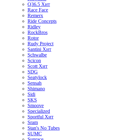
Q36.5
Хит
Race Face
Remerx
Ride Concepts
Ridley
RockBros
Rotor
Rudy Project
Santini
Хит
Schwalbe
Scicon
Scott
Хит
SDG
Seatylock
Sensah
Shimano
Sidi
SKS
Smoove
Specialized
Sportful
Хит
Sram
Stan's No Tubes
SUMC
Sunrace