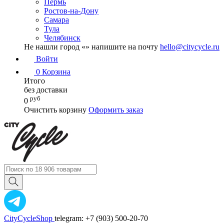
Пермь
Ростов-на-Дону
Самара
Тула
Челябинск
Не нашли город «
» напишите на почту
hello@citycycle.ru
Войти
0
Корзина
Итого
без доставки
руб
0
Очистить корзину
Оформить заказ
CityCycleShop
telegram: +7 (903) 500-20-70