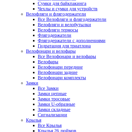
Сумки для байкпакинга
Чехлы и сумки для устройств
Велофляги и флягодержатели
Все Велофляги и флягодержатели
Велофляги и велобутылки
Велофляги термосы
Флягодержатели
Флягодержатели с дополнениями
Гидратация для триатлона
Велофонари и велофары
Все Велофонари и велофары
Велофары
Велофонари передние
Велофонари задние
Велофонари комплекты
Замки
Все Замки
Замки цепные
Замки тросовые
Замки U-образные
Замки складные
Сигнализации
Крылья
Все Крылья
Крылья 26 дюймов