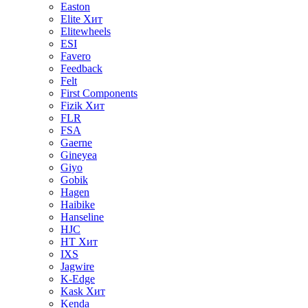
Easton
Elite
Хит
Elitewheels
ESI
Favero
Feedback
Felt
First Components
Fizik
Хит
FLR
FSA
Gaerne
Gineyea
Giyo
Gobik
Hagen
Haibike
Hanseline
HJC
HT
Хит
IXS
Jagwire
K-Edge
Kask
Хит
Kenda