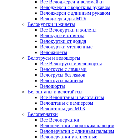
Все Велоджерси и веломайки
Велоджерси с коротким рукавом
Велоджерси с длинным рукавом
Велоджерси для МТБ
Велокуртки и жилеты
Все Велокуртки и жилеты
Велокуртки от ветра
Велокуртки от дождя
Велокуртки утепленные
Веложилеты
Велотрусы и велошорты
Все Велотрусы и велошорты
Велотрусы с лямками
Велотрусы без лямок
Велотрусы лайнеры
Велошорты
Велоштаны и велотайтсы
Все Велоштаны и велотайтсы
Велоштаны с памперсом
Велоштаны для МТБ
Велоперчатки
Все Велоперчатки
Велоперчатки с коротким пальцем
Велоперчатки с длинным пальцем
Велоперчатки утепленные