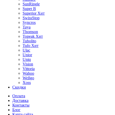
SunRingle
Super B
Superior
Хит
SwissStop
Syncros
Taya
Thomson
Topeak
Хит
Tubolito
Tufo
Хит
Ulac
Unior
Uniq
Vision
Vittoria
Wahoo
Wellgo
Xoss
Скидки
Оплата
Доставка
Контакты
Блог
Карта сайта