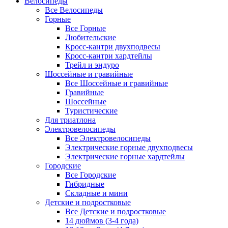
Велосипеды
Все Велосипеды
Горные
Все Горные
Любительские
Кросс-кантри двухподвесы
Кросс-кантри хардтейлы
Трейл и эндуро
Шоссейные и гравийные
Все Шоссейные и гравийные
Гравийные
Шоссейные
Туристические
Для триатлона
Электровелосипеды
Все Электровелосипеды
Электрические горные двухподвесы
Электрические горные хардтейлы
Городские
Все Городские
Гибридные
Складные и мини
Детские и подростковые
Все Детские и подростковые
14 дюймов (3-4 года)