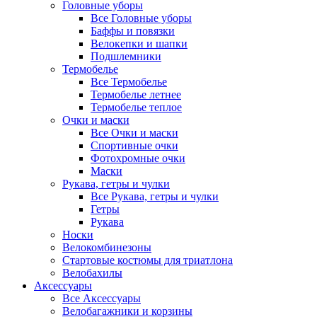
Головные уборы
Все Головные уборы
Баффы и повязки
Велокепки и шапки
Подшлемники
Термобелье
Все Термобелье
Термобелье летнее
Термобелье теплое
Очки и маски
Все Очки и маски
Спортивные очки
Фотохромные очки
Маски
Рукава, гетры и чулки
Все Рукава, гетры и чулки
Гетры
Рукава
Носки
Велокомбинезоны
Стартовые костюмы для триатлона
Велобахилы
Аксессуары
Все Аксессуары
Велобагажники и корзины