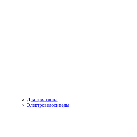
Для триатлона
Электровелосипеды