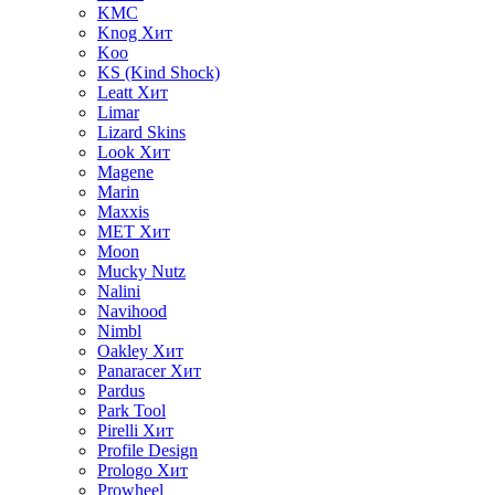
KMC
Knog
Хит
Koo
KS (Kind Shock)
Leatt
Хит
Limar
Lizard Skins
Look
Хит
Magene
Marin
Maxxis
MET
Хит
Moon
Mucky Nutz
Nalini
Navihood
Nimbl
Oakley
Хит
Panaracer
Хит
Pardus
Park Tool
Pirelli
Хит
Profile Design
Prologo
Хит
Prowheel