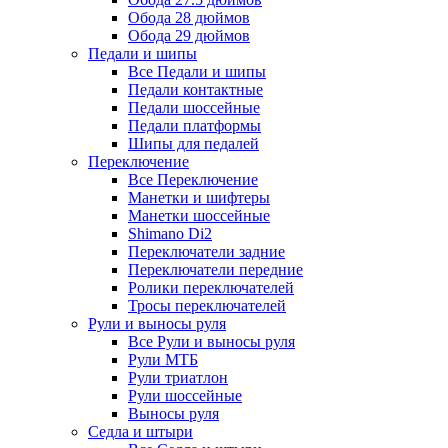
Обода 28 дюймов
Обода 29 дюймов
Педали и шипы
Все Педали и шипы
Педали контактные
Педали шоссейные
Педали платформы
Шипы для педалей
Переключение
Все Переключение
Манетки и шифтеры
Манетки шоссейные
Shimano Di2
Переключатели задние
Переключатели передние
Ролики переключателей
Тросы переключателей
Рули и выносы руля
Все Рули и выносы руля
Рули МТБ
Рули триатлон
Рули шоссейные
Выносы руля
Седла и штыри