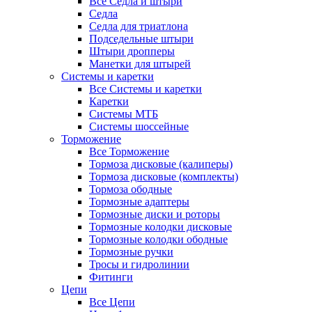
Все Седла и штыри
Седла
Седла для триатлона
Подседельные штыри
Штыри дропперы
Манетки для штырей
Системы и каретки
Все Системы и каретки
Каретки
Системы МТБ
Системы шоссейные
Торможение
Все Торможение
Тормоза дисковые (калиперы)
Тормоза дисковые (комплекты)
Тормоза ободные
Тормозные адаптеры
Тормозные диски и роторы
Тормозные колодки дисковые
Тормозные колодки ободные
Тормозные ручки
Тросы и гидролинии
Фитинги
Цепи
Все Цепи