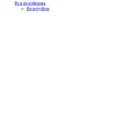
Вся велоформа
Велотуфли