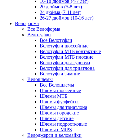
16-18 дюймов (4-7 лет)
20 дюймов (5-8 лет)
24 дюйма (7-11 лет)
26-27 дюймов (10-16 лет)
Велоформа
Все Велоформа
Велотуфли
Все Велотуфли
Велотуфли шоссейные
Велотуфли МТБ контактные
Велотуфли МТБ плоские
Велотуфли для туризма
Велотуфли для триатлона
Велотуфли зимние
Велошлемы
Все Велошлемы
Шлемы шоссейные
Шлемы МТБ
Шлемы фулфейсы
Шлемы для триатлона
Шлемы городские
Шлемы детские
Шлемы подростковые
Шлемы с MIPS
Велоджерси и веломайки