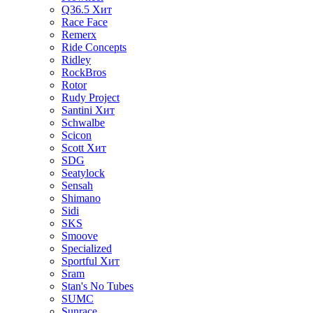
Q36.5
Хит
Race Face
Remerx
Ride Concepts
Ridley
RockBros
Rotor
Rudy Project
Santini
Хит
Schwalbe
Scicon
Scott
Хит
SDG
Seatylock
Sensah
Shimano
Sidi
SKS
Smoove
Specialized
Sportful
Хит
Sram
Stan's No Tubes
SUMC
Sunrace