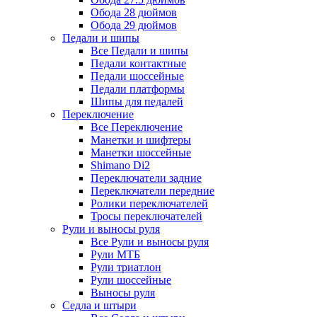
Обода 28 дюймов
Обода 29 дюймов
Педали и шипы
Все Педали и шипы
Педали контактные
Педали шоссейные
Педали платформы
Шипы для педалей
Переключение
Все Переключение
Манетки и шифтеры
Манетки шоссейные
Shimano Di2
Переключатели задние
Переключатели передние
Ролики переключателей
Тросы переключателей
Рули и выносы руля
Все Рули и выносы руля
Рули МТБ
Рули триатлон
Рули шоссейные
Выносы руля
Седла и штыри