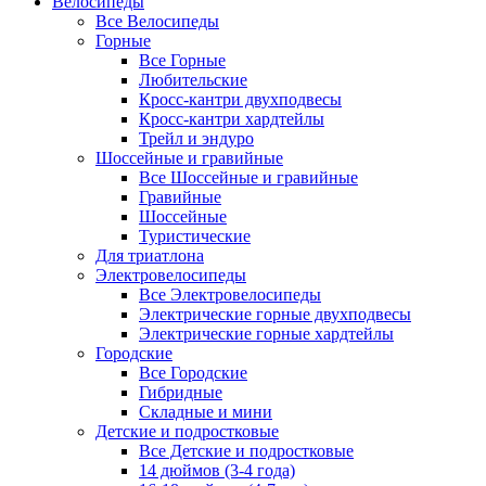
Велосипеды
Все Велосипеды
Горные
Все Горные
Любительские
Кросс-кантри двухподвесы
Кросс-кантри хардтейлы
Трейл и эндуро
Шоссейные и гравийные
Все Шоссейные и гравийные
Гравийные
Шоссейные
Туристические
Для триатлона
Электровелосипеды
Все Электровелосипеды
Электрические горные двухподвесы
Электрические горные хардтейлы
Городские
Все Городские
Гибридные
Складные и мини
Детские и подростковые
Все Детские и подростковые
14 дюймов (3-4 года)