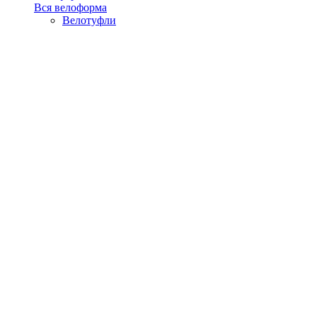
Вся велоформа
Велотуфли