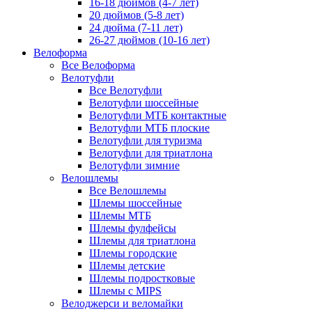
16-18 дюймов (4-7 лет)
20 дюймов (5-8 лет)
24 дюйма (7-11 лет)
26-27 дюймов (10-16 лет)
Велоформа
Все Велоформа
Велотуфли
Все Велотуфли
Велотуфли шоссейные
Велотуфли МТБ контактные
Велотуфли МТБ плоские
Велотуфли для туризма
Велотуфли для триатлона
Велотуфли зимние
Велошлемы
Все Велошлемы
Шлемы шоссейные
Шлемы МТБ
Шлемы фулфейсы
Шлемы для триатлона
Шлемы городские
Шлемы детские
Шлемы подростковые
Шлемы с MIPS
Велоджерси и веломайки