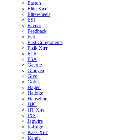
Easton
Elite
Хит
Elitewheels
ESI
Favero
Feedback
Felt
First Components
Fizik
Хит
FLR
FSA
Gaerne
Gineyea
Giyo
Gobik
Hagen
Haibike
Hanseline
HJC
HT
Хит
IXS
Jagwire
K-Edge
Kask
Хит
Kenda