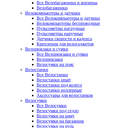
Все Велобагажники и корзины
Велобагажники
Велокомпьютеры и датчики
Все Велокомпьютеры и датчики
Велокомпьютеры беспроводные
Пульсометры нагрудные
Пульсометры наручные
Датчики скорости и каденса
Крепления для велогаджетов
Велорюкзаки и сумки
Все Велорюкзаки и сумки
Велорюкзаки
Велосумки на пояс
Велостанки
Все Велостанки
Велостанки smart
Велостанки под колесо
Велостанки роллерные
Аксессуары для велостанков
Велосумки
Все Велосумки
Велосумки под седло
Велосумки на раму
Велосумки на багажник
Велосумки на руль