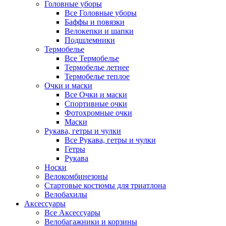
Головные уборы
Все Головные уборы
Баффы и повязки
Велокепки и шапки
Подшлемники
Термобелье
Все Термобелье
Термобелье летнее
Термобелье теплое
Очки и маски
Все Очки и маски
Спортивные очки
Фотохромные очки
Маски
Рукава, гетры и чулки
Все Рукава, гетры и чулки
Гетры
Рукава
Носки
Велокомбинезоны
Стартовые костюмы для триатлона
Велобахилы
Аксессуары
Все Аксессуары
Велобагажники и корзины