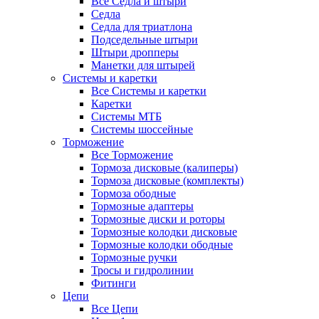
Все Седла и штыри
Седла
Седла для триатлона
Подседельные штыри
Штыри дропперы
Манетки для штырей
Системы и каретки
Все Системы и каретки
Каретки
Системы МТБ
Системы шоссейные
Торможение
Все Торможение
Тормоза дисковые (калиперы)
Тормоза дисковые (комплекты)
Тормоза ободные
Тормозные адаптеры
Тормозные диски и роторы
Тормозные колодки дисковые
Тормозные колодки ободные
Тормозные ручки
Тросы и гидролинии
Фитинги
Цепи
Все Цепи