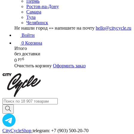
Пермь
Ростов-на-Дону
Самара
Тула
Челябинск
Не нашли город «
» напишите на почту
hello@citycycle.ru
Войти
0
Корзина
Итого
без доставки
руб
0
Очистить корзину
Оформить заказ
CityCycleShop
telegram: +7 (903) 500-20-70