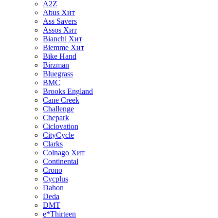
A2Z
Abus
Хит
Ass Savers
Assos
Хит
Bianchi
Хит
Biemme
Хит
Bike Hand
Birzman
Bluegrass
BMC
Brooks England
Cane Creek
Challenge
Chepark
Ciclovation
CityCycle
Clarks
Colnago
Хит
Continental
Crono
Cycplus
Dahon
Deda
DMT
e*Thirteen