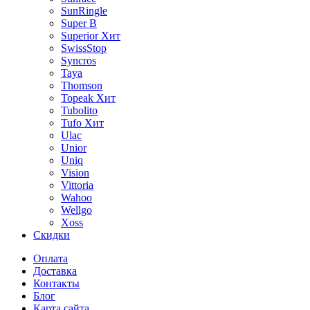
SunRingle
Super B
Superior
Хит
SwissStop
Syncros
Taya
Thomson
Topeak
Хит
Tubolito
Tufo
Хит
Ulac
Unior
Uniq
Vision
Vittoria
Wahoo
Wellgo
Xoss
Скидки
Оплата
Доставка
Контакты
Блог
Карта сайта