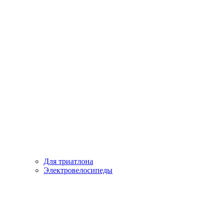
Для триатлона
Электровелосипеды