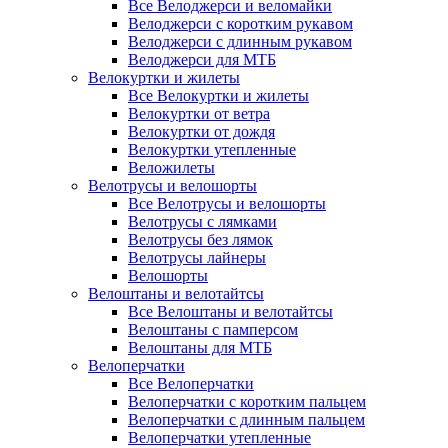
Все Велоджерси и веломайки
Велоджерси с коротким рукавом
Велоджерси с длинным рукавом
Велоджерси для МТБ
Велокуртки и жилеты
Все Велокуртки и жилеты
Велокуртки от ветра
Велокуртки от дождя
Велокуртки утепленные
Веложилеты
Велотрусы и велошорты
Все Велотрусы и велошорты
Велотрусы с лямками
Велотрусы без лямок
Велотрусы лайнеры
Велошорты
Велоштаны и велотайтсы
Все Велоштаны и велотайтсы
Велоштаны с памперсом
Велоштаны для МТБ
Велоперчатки
Все Велоперчатки
Велоперчатки с коротким пальцем
Велоперчатки с длинным пальцем
Велоперчатки утепленные