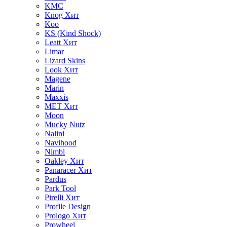
KMC
Knog
Хит
Koo
KS (Kind Shock)
Leatt
Хит
Limar
Lizard Skins
Look
Хит
Magene
Marin
Maxxis
MET
Хит
Moon
Mucky Nutz
Nalini
Navihood
Nimbl
Oakley
Хит
Panaracer
Хит
Pardus
Park Tool
Pirelli
Хит
Profile Design
Prologo
Хит
Prowheel