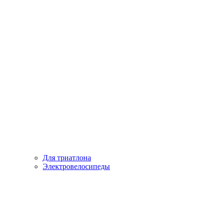
Для триатлона
Электровелосипеды