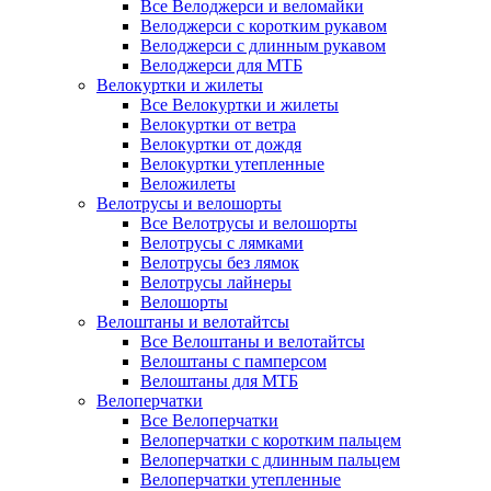
Все Велоджерси и веломайки
Велоджерси с коротким рукавом
Велоджерси с длинным рукавом
Велоджерси для МТБ
Велокуртки и жилеты
Все Велокуртки и жилеты
Велокуртки от ветра
Велокуртки от дождя
Велокуртки утепленные
Веложилеты
Велотрусы и велошорты
Все Велотрусы и велошорты
Велотрусы с лямками
Велотрусы без лямок
Велотрусы лайнеры
Велошорты
Велоштаны и велотайтсы
Все Велоштаны и велотайтсы
Велоштаны с памперсом
Велоштаны для МТБ
Велоперчатки
Все Велоперчатки
Велоперчатки с коротким пальцем
Велоперчатки с длинным пальцем
Велоперчатки утепленные