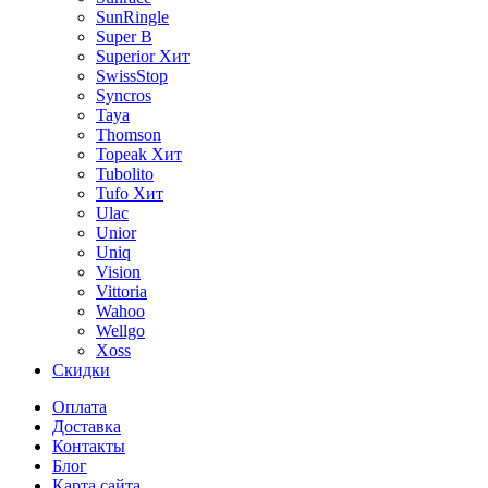
SunRingle
Super B
Superior
Хит
SwissStop
Syncros
Taya
Thomson
Topeak
Хит
Tubolito
Tufo
Хит
Ulac
Unior
Uniq
Vision
Vittoria
Wahoo
Wellgo
Xoss
Скидки
Оплата
Доставка
Контакты
Блог
Карта сайта