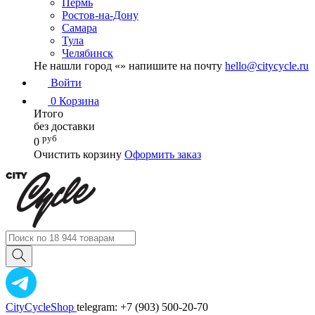
Пермь
Ростов-на-Дону
Самара
Тула
Челябинск
Не нашли город «
» напишите на почту
hello@citycycle.ru
Войти
0
Корзина
Итого
без доставки
руб
0
Очистить корзину
Оформить заказ
CityCycleShop
telegram: +7 (903) 500-20-70