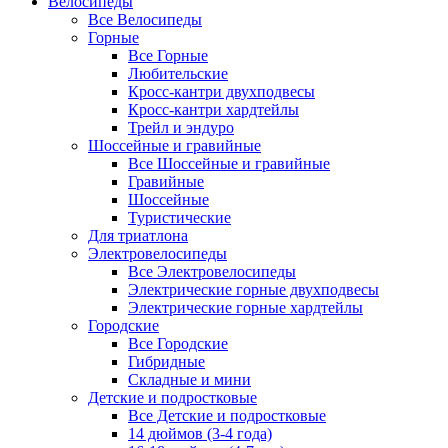
Велосипеды
Все Велосипеды
Горные
Все Горные
Любительские
Кросс-кантри двухподвесы
Кросс-кантри хардтейлы
Трейл и эндуро
Шоссейные и гравийные
Все Шоссейные и гравийные
Гравийные
Шоссейные
Туристические
Для триатлона
Электровелосипеды
Все Электровелосипеды
Электрические горные двухподвесы
Электрические горные хардтейлы
Городские
Все Городские
Гибридные
Складные и мини
Детские и подростковые
Все Детские и подростковые
14 дюймов (3-4 года)