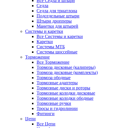
Все Седла и штыри
Седла
Седла для триатлона
Подседельные штыри
Штыри дропперы
Манетки для штырей
Системы и каретки
Все Системы и каретки
Каретки
Системы МТБ
Системы шоссейные
Торможение
Все Торможение
Тормоза дисковые (калиперы)
Тормоза дисковые (комплекты)
Тормоза ободные
Тормозные адаптеры
Тормозные диски и роторы
Тормозные колодки дисковые
Тормозные колодки ободные
Тормозные ручки
Тросы и гидролинии
Фитинги
Цепи
Все Цепи