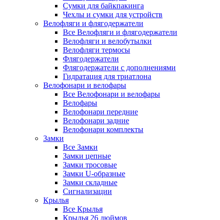
Сумки для байкпакинга
Чехлы и сумки для устройств
Велофляги и флягодержатели
Все Велофляги и флягодержатели
Велофляги и велобутылки
Велофляги термосы
Флягодержатели
Флягодержатели с дополнениями
Гидратация для триатлона
Велофонари и велофары
Все Велофонари и велофары
Велофары
Велофонари передние
Велофонари задние
Велофонари комплекты
Замки
Все Замки
Замки цепные
Замки тросовые
Замки U-образные
Замки складные
Сигнализации
Крылья
Все Крылья
Крылья 26 дюймов