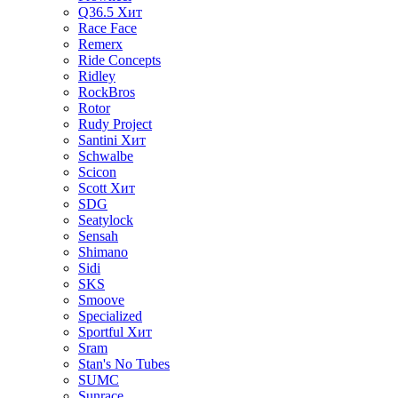
Q36.5
Хит
Race Face
Remerx
Ride Concepts
Ridley
RockBros
Rotor
Rudy Project
Santini
Хит
Schwalbe
Scicon
Scott
Хит
SDG
Seatylock
Sensah
Shimano
Sidi
SKS
Smoove
Specialized
Sportful
Хит
Sram
Stan's No Tubes
SUMC
Sunrace