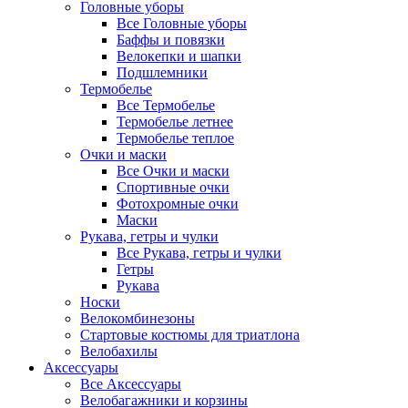
Головные уборы
Все Головные уборы
Баффы и повязки
Велокепки и шапки
Подшлемники
Термобелье
Все Термобелье
Термобелье летнее
Термобелье теплое
Очки и маски
Все Очки и маски
Спортивные очки
Фотохромные очки
Маски
Рукава, гетры и чулки
Все Рукава, гетры и чулки
Гетры
Рукава
Носки
Велокомбинезоны
Стартовые костюмы для триатлона
Велобахилы
Аксессуары
Все Аксессуары
Велобагажники и корзины