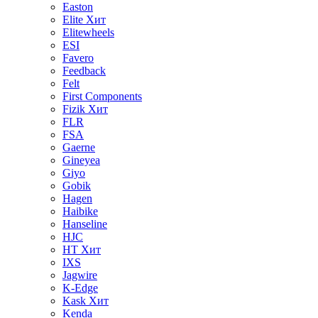
Easton
Elite
Хит
Elitewheels
ESI
Favero
Feedback
Felt
First Components
Fizik
Хит
FLR
FSA
Gaerne
Gineyea
Giyo
Gobik
Hagen
Haibike
Hanseline
HJC
HT
Хит
IXS
Jagwire
K-Edge
Kask
Хит
Kenda