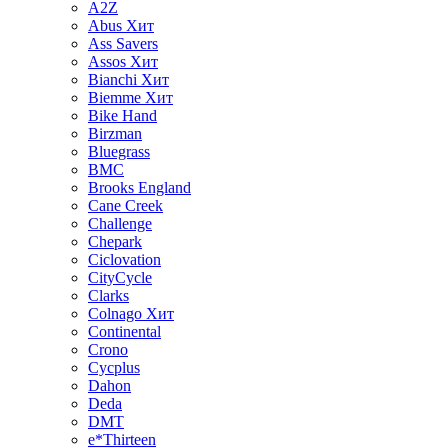
A2Z
Abus
Хит
Ass Savers
Assos
Хит
Bianchi
Хит
Biemme
Хит
Bike Hand
Birzman
Bluegrass
BMC
Brooks England
Cane Creek
Challenge
Chepark
Ciclovation
CityCycle
Clarks
Colnago
Хит
Continental
Crono
Cycplus
Dahon
Deda
DMT
e*Thirteen