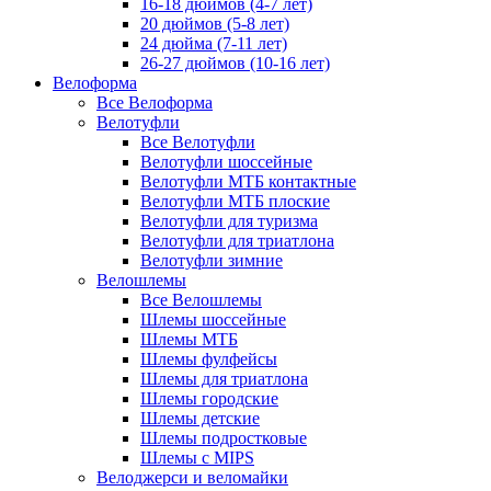
16-18 дюймов (4-7 лет)
20 дюймов (5-8 лет)
24 дюйма (7-11 лет)
26-27 дюймов (10-16 лет)
Велоформа
Все Велоформа
Велотуфли
Все Велотуфли
Велотуфли шоссейные
Велотуфли МТБ контактные
Велотуфли МТБ плоские
Велотуфли для туризма
Велотуфли для триатлона
Велотуфли зимние
Велошлемы
Все Велошлемы
Шлемы шоссейные
Шлемы МТБ
Шлемы фулфейсы
Шлемы для триатлона
Шлемы городские
Шлемы детские
Шлемы подростковые
Шлемы с MIPS
Велоджерси и веломайки