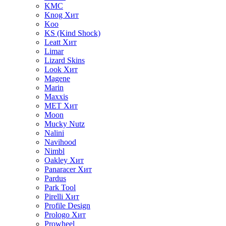
KMC
Knog
Хит
Koo
KS (Kind Shock)
Leatt
Хит
Limar
Lizard Skins
Look
Хит
Magene
Marin
Maxxis
MET
Хит
Moon
Mucky Nutz
Nalini
Navihood
Nimbl
Oakley
Хит
Panaracer
Хит
Pardus
Park Tool
Pirelli
Хит
Profile Design
Prologo
Хит
Prowheel