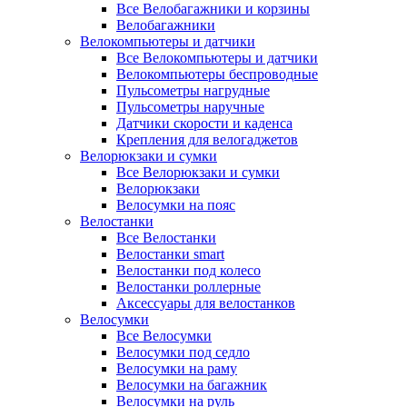
Все Велобагажники и корзины
Велобагажники
Велокомпьютеры и датчики
Все Велокомпьютеры и датчики
Велокомпьютеры беспроводные
Пульсометры нагрудные
Пульсометры наручные
Датчики скорости и каденса
Крепления для велогаджетов
Велорюкзаки и сумки
Все Велорюкзаки и сумки
Велорюкзаки
Велосумки на пояс
Велостанки
Все Велостанки
Велостанки smart
Велостанки под колесо
Велостанки роллерные
Аксессуары для велостанков
Велосумки
Все Велосумки
Велосумки под седло
Велосумки на раму
Велосумки на багажник
Велосумки на руль