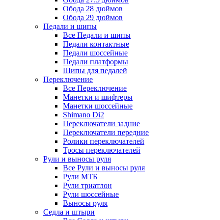
Обода 28 дюймов
Обода 29 дюймов
Педали и шипы
Все Педали и шипы
Педали контактные
Педали шоссейные
Педали платформы
Шипы для педалей
Переключение
Все Переключение
Манетки и шифтеры
Манетки шоссейные
Shimano Di2
Переключатели задние
Переключатели передние
Ролики переключателей
Тросы переключателей
Рули и выносы руля
Все Рули и выносы руля
Рули МТБ
Рули триатлон
Рули шоссейные
Выносы руля
Седла и штыри