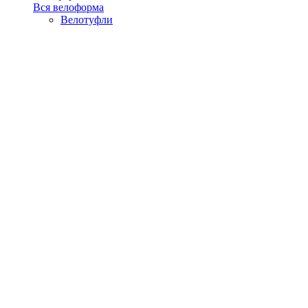
Вся велоформа
Велотуфли