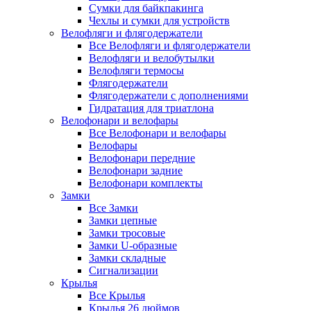
Сумки для байкпакинга
Чехлы и сумки для устройств
Велофляги и флягодержатели
Все Велофляги и флягодержатели
Велофляги и велобутылки
Велофляги термосы
Флягодержатели
Флягодержатели с дополнениями
Гидратация для триатлона
Велофонари и велофары
Все Велофонари и велофары
Велофары
Велофонари передние
Велофонари задние
Велофонари комплекты
Замки
Все Замки
Замки цепные
Замки тросовые
Замки U-образные
Замки складные
Сигнализации
Крылья
Все Крылья
Крылья 26 дюймов