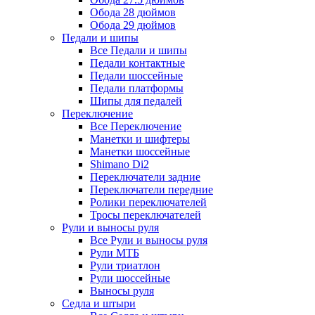
Обода 28 дюймов
Обода 29 дюймов
Педали и шипы
Все Педали и шипы
Педали контактные
Педали шоссейные
Педали платформы
Шипы для педалей
Переключение
Все Переключение
Манетки и шифтеры
Манетки шоссейные
Shimano Di2
Переключатели задние
Переключатели передние
Ролики переключателей
Тросы переключателей
Рули и выносы руля
Все Рули и выносы руля
Рули МТБ
Рули триатлон
Рули шоссейные
Выносы руля
Седла и штыри