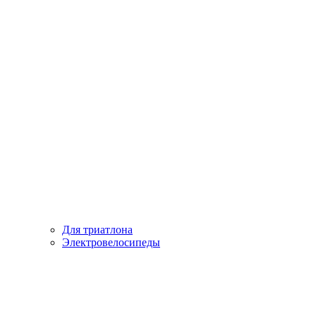
Для триатлона
Электровелосипеды