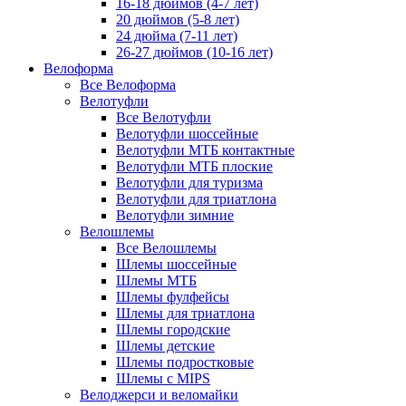
16-18 дюймов (4-7 лет)
20 дюймов (5-8 лет)
24 дюйма (7-11 лет)
26-27 дюймов (10-16 лет)
Велоформа
Все Велоформа
Велотуфли
Все Велотуфли
Велотуфли шоссейные
Велотуфли МТБ контактные
Велотуфли МТБ плоские
Велотуфли для туризма
Велотуфли для триатлона
Велотуфли зимние
Велошлемы
Все Велошлемы
Шлемы шоссейные
Шлемы МТБ
Шлемы фулфейсы
Шлемы для триатлона
Шлемы городские
Шлемы детские
Шлемы подростковые
Шлемы с MIPS
Велоджерси и веломайки