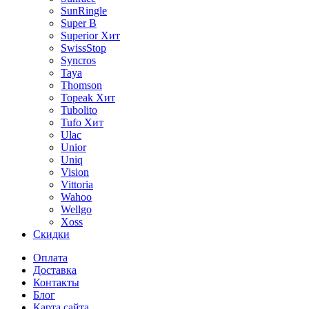
SunRingle
Super B
Superior
Хит
SwissStop
Syncros
Taya
Thomson
Topeak
Хит
Tubolito
Tufo
Хит
Ulac
Unior
Uniq
Vision
Vittoria
Wahoo
Wellgo
Xoss
Скидки
Оплата
Доставка
Контакты
Блог
Карта сайта