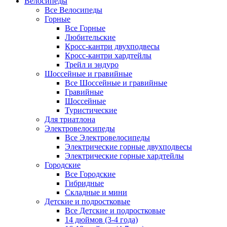
Велосипеды
Все Велосипеды
Горные
Все Горные
Любительские
Кросс-кантри двухподвесы
Кросс-кантри хардтейлы
Трейл и эндуро
Шоссейные и гравийные
Все Шоссейные и гравийные
Гравийные
Шоссейные
Туристические
Для триатлона
Электровелосипеды
Все Электровелосипеды
Электрические горные двухподвесы
Электрические горные хардтейлы
Городские
Все Городские
Гибридные
Складные и мини
Детские и подростковые
Все Детские и подростковые
14 дюймов (3-4 года)