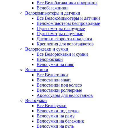
Все Велобагажники и корзины
Велобагажники
Велокомпьютеры и датчики
Все Велокомпьютеры и датчики
Велокомпьютеры беспроводные
Пульсометры нагрудные
Пульсометры наручные
Датчики скорости и каденса
Крепления для велогаджетов
Велорюкзаки и сумки
Все Велорюкзаки и сумки
Велорюкзаки
Велосумки на пояс
Велостанки
Все Велостанки
Велостанки smart
Велостанки под колесо
Велостанки роллерные
Аксессуары для велостанков
Велосумки
Все Велосумки
Велосумки под седло
Велосумки на раму
Велосумки на багажник
Велосумки на руль