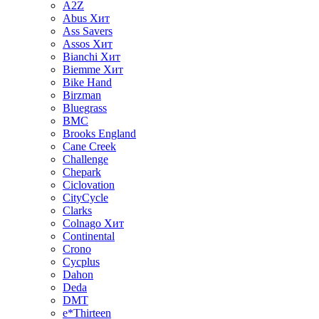
A2Z
Abus
Хит
Ass Savers
Assos
Хит
Bianchi
Хит
Biemme
Хит
Bike Hand
Birzman
Bluegrass
BMC
Brooks England
Cane Creek
Challenge
Chepark
Ciclovation
CityCycle
Clarks
Colnago
Хит
Continental
Crono
Cycplus
Dahon
Deda
DMT
e*Thirteen