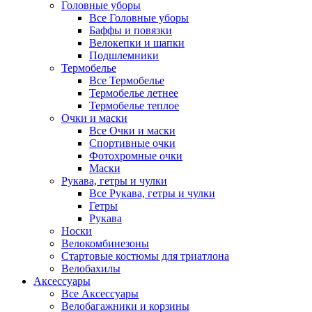
Головные уборы
Все Головные уборы
Баффы и повязки
Велокепки и шапки
Подшлемники
Термобелье
Все Термобелье
Термобелье летнее
Термобелье теплое
Очки и маски
Все Очки и маски
Спортивные очки
Фотохромные очки
Маски
Рукава, гетры и чулки
Все Рукава, гетры и чулки
Гетры
Рукава
Носки
Велокомбинезоны
Стартовые костюмы для триатлона
Велобахилы
Аксессуары
Все Аксессуары
Велобагажники и корзины