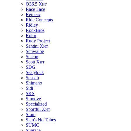
Q36.5
Хит
Race Face
Remerx
Ride Concepts
Ridley
RockBros
Rotor
Rudy Project
Santini
Хит
Schwalbe
Scicon
Scott
Хит
SDG
Seatylock
Sensah
Shimano
Sidi
SKS
Smoove
Specialized
Sportful
Хит
Sram
Stan's No Tubes
SUMC
Sunrace