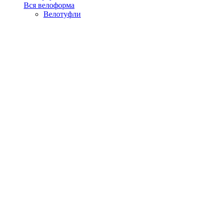
Вся велоформа
Велотуфли