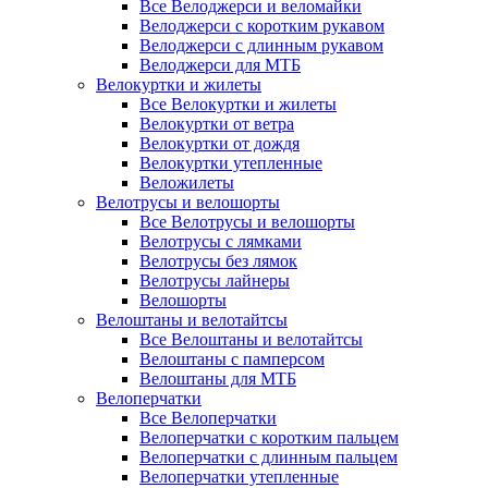
Все Велоджерси и веломайки
Велоджерси с коротким рукавом
Велоджерси с длинным рукавом
Велоджерси для МТБ
Велокуртки и жилеты
Все Велокуртки и жилеты
Велокуртки от ветра
Велокуртки от дождя
Велокуртки утепленные
Веложилеты
Велотрусы и велошорты
Все Велотрусы и велошорты
Велотрусы с лямками
Велотрусы без лямок
Велотрусы лайнеры
Велошорты
Велоштаны и велотайтсы
Все Велоштаны и велотайтсы
Велоштаны с памперсом
Велоштаны для МТБ
Велоперчатки
Все Велоперчатки
Велоперчатки с коротким пальцем
Велоперчатки с длинным пальцем
Велоперчатки утепленные