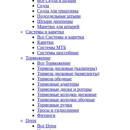
Все Седла и штыри
Седла
Седла для триатлона
Подседельные штыри
Штыри дропперы
Манетки для штырей
Системы и каретки
Все Системы и каретки
Каретки
Системы МТБ
Системы шоссейные
Торможение
Все Торможение
Тормоза дисковые (калиперы)
Тормоза дисковые (комплекты)
Тормоза ободные
Тормозные адаптеры
Тормозные диски и роторы
Тормозные колодки дисковые
Тормозные колодки ободные
Тормозные ручки
Тросы и гидролинии
Фитинги
Цепи
Все Цепи