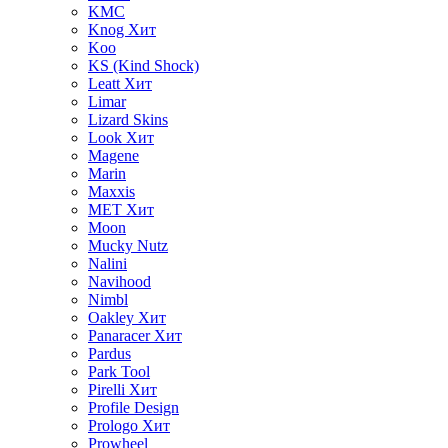
KMC
Knog
Хит
Koo
KS (Kind Shock)
Leatt
Хит
Limar
Lizard Skins
Look
Хит
Magene
Marin
Maxxis
MET
Хит
Moon
Mucky Nutz
Nalini
Navihood
Nimbl
Oakley
Хит
Panaracer
Хит
Pardus
Park Tool
Pirelli
Хит
Profile Design
Prologo
Хит
Prowheel