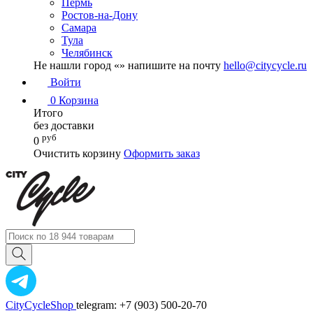
Пермь
Ростов-на-Дону
Самара
Тула
Челябинск
Не нашли город «
» напишите на почту
hello@citycycle.ru
Войти
0
Корзина
Итого
без доставки
руб
0
Очистить корзину
Оформить заказ
CityCycleShop
telegram: +7 (903) 500-20-70