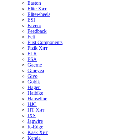
Easton
Elite
Хит
Elitewheels
ESI
Favero
Feedback
Felt
First Components
Fizik
Хит
FLR
FSA
Gaerne
Gineyea
Giyo
Gobik
Hagen
Haibike
Hanseline
HJC
HT
Хит
IXS
Jagwire
K-Edge
Kask
Хит
Kenda