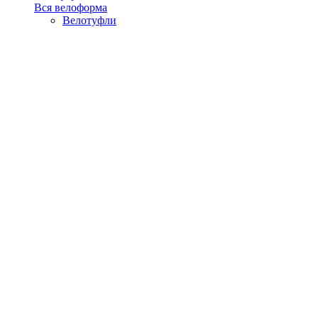
Вся велоформа
Велотуфли