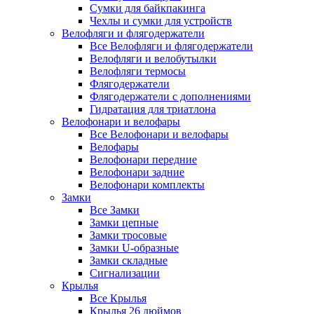
Сумки для байкпакинга
Чехлы и сумки для устройств
Велофляги и флягодержатели
Все Велофляги и флягодержатели
Велофляги и велобутылки
Велофляги термосы
Флягодержатели
Флягодержатели с дополнениями
Гидратация для триатлона
Велофонари и велофары
Все Велофонари и велофары
Велофары
Велофонари передние
Велофонари задние
Велофонари комплекты
Замки
Все Замки
Замки цепные
Замки тросовые
Замки U-образные
Замки складные
Сигнализации
Крылья
Все Крылья
Крылья 26 дюймов