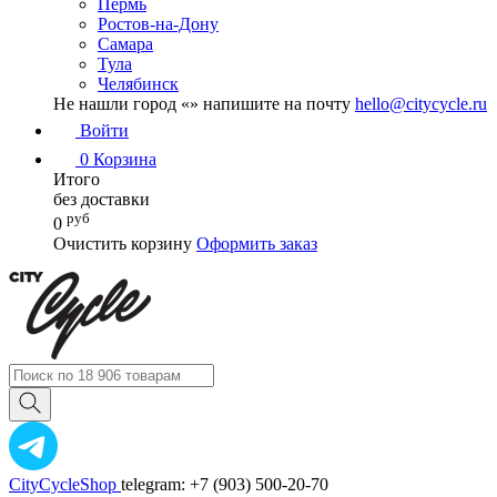
Пермь
Ростов-на-Дону
Самара
Тула
Челябинск
Не нашли город «
» напишите на почту
hello@citycycle.ru
Войти
0
Корзина
Итого
без доставки
руб
0
Очистить корзину
Оформить заказ
CityCycleShop
telegram: +7 (903) 500-20-70