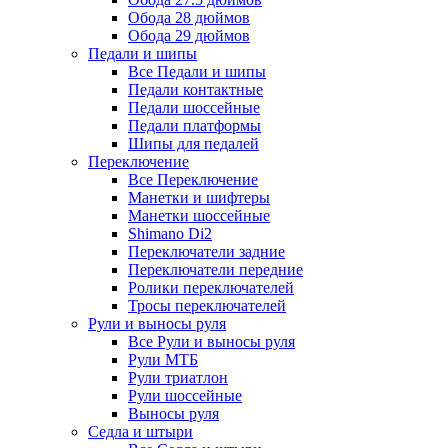
Обода 28 дюймов
Обода 29 дюймов
Педали и шипы
Все Педали и шипы
Педали контактные
Педали шоссейные
Педали платформы
Шипы для педалей
Переключение
Все Переключение
Манетки и шифтеры
Манетки шоссейные
Shimano Di2
Переключатели задние
Переключатели передние
Ролики переключателей
Тросы переключателей
Рули и выносы руля
Все Рули и выносы руля
Рули МТБ
Рули триатлон
Рули шоссейные
Выносы руля
Седла и штыри