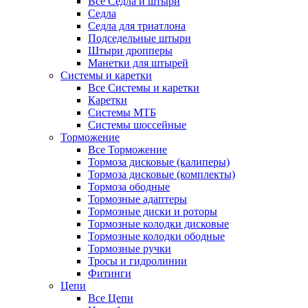
Все Седла и штыри
Седла
Седла для триатлона
Подседельные штыри
Штыри дропперы
Манетки для штырей
Системы и каретки
Все Системы и каретки
Каретки
Системы МТБ
Системы шоссейные
Торможение
Все Торможение
Тормоза дисковые (калиперы)
Тормоза дисковые (комплекты)
Тормоза ободные
Тормозные адаптеры
Тормозные диски и роторы
Тормозные колодки дисковые
Тормозные колодки ободные
Тормозные ручки
Тросы и гидролинии
Фитинги
Цепи
Все Цепи