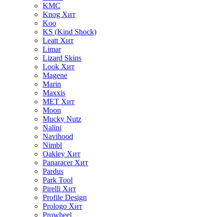
KMC
Knog
Хит
Koo
KS (Kind Shock)
Leatt
Хит
Limar
Lizard Skins
Look
Хит
Magene
Marin
Maxxis
MET
Хит
Moon
Mucky Nutz
Nalini
Navihood
Nimbl
Oakley
Хит
Panaracer
Хит
Pardus
Park Tool
Pirelli
Хит
Profile Design
Prologo
Хит
Prowheel