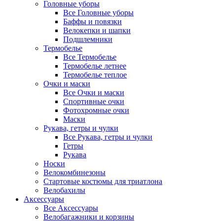
Головные уборы
Все Головные уборы
Баффы и повязки
Велокепки и шапки
Подшлемники
Термобелье
Все Термобелье
Термобелье летнее
Термобелье теплое
Очки и маски
Все Очки и маски
Спортивные очки
Фотохромные очки
Маски
Рукава, гетры и чулки
Все Рукава, гетры и чулки
Гетры
Рукава
Носки
Велокомбинезоны
Стартовые костюмы для триатлона
Велобахилы
Аксессуары
Все Аксессуары
Велобагажники и корзины