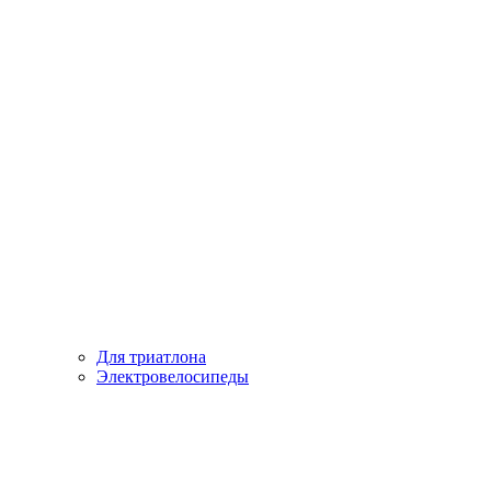
Для триатлона
Электровелосипеды