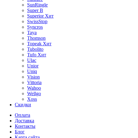
SunRingle
Super B
Superior
Хит
SwissStop
Syncros
Taya
Thomson
Topeak
Хит
Tubolito
Tufo
Хит
Ulac
Unior
Uniq
Vision
Vittoria
Wahoo
Wellgo
Xoss
Скидки
Оплата
Доставка
Контакты
Блог
Карта сайта