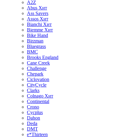
A2Z
Abus
Хит
Ass Savers
Assos
Хит
Bianchi
Хит
Biemme
Хит
Bike Hand
Birzman
Bluegrass
BMC
Brooks England
Cane Creek
Challenge
Chepark
Ciclovation
CityCycle
Clarks
Colnago
Хит
Continental
Crono
Cycplus
Dahon
Deda
DMT
e*Thirteen