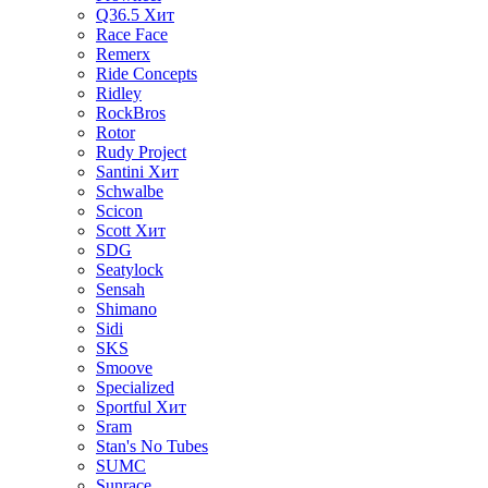
Q36.5
Хит
Race Face
Remerx
Ride Concepts
Ridley
RockBros
Rotor
Rudy Project
Santini
Хит
Schwalbe
Scicon
Scott
Хит
SDG
Seatylock
Sensah
Shimano
Sidi
SKS
Smoove
Specialized
Sportful
Хит
Sram
Stan's No Tubes
SUMC
Sunrace