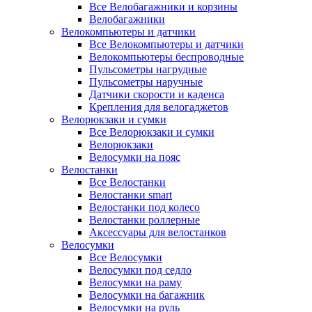
Все Велобагажники и корзины
Велобагажники
Велокомпьютеры и датчики
Все Велокомпьютеры и датчики
Велокомпьютеры беспроводные
Пульсометры нагрудные
Пульсометры наручные
Датчики скорости и каденса
Крепления для велогаджетов
Велорюкзаки и сумки
Все Велорюкзаки и сумки
Велорюкзаки
Велосумки на пояс
Велостанки
Все Велостанки
Велостанки smart
Велостанки под колесо
Велостанки роллерные
Аксессуары для велостанков
Велосумки
Все Велосумки
Велосумки под седло
Велосумки на раму
Велосумки на багажник
Велосумки на руль