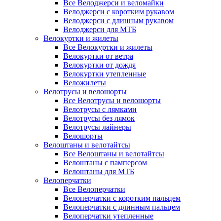
Все Велоджерси и веломайки
Велоджерси с коротким рукавом
Велоджерси с длинным рукавом
Велоджерси для МТБ
Велокуртки и жилеты
Все Велокуртки и жилеты
Велокуртки от ветра
Велокуртки от дождя
Велокуртки утепленные
Веложилеты
Велотрусы и велошорты
Все Велотрусы и велошорты
Велотрусы с лямками
Велотрусы без лямок
Велотрусы лайнеры
Велошорты
Велоштаны и велотайтсы
Все Велоштаны и велотайтсы
Велоштаны с памперсом
Велоштаны для МТБ
Велоперчатки
Все Велоперчатки
Велоперчатки с коротким пальцем
Велоперчатки с длинным пальцем
Велоперчатки утепленные