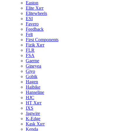
Easton
Elite
Хит
Elitewheels
ESI
Favero
Feedback
Felt
First Components
Fizik
Хит
FLR
FSA
Gaerne
Gineyea
Giyo
Gobik
Hagen
Haibike
Hanseline
HJC
HT
Хит
IXS
Jagwire
K-Edge
Kask
Хит
Kenda