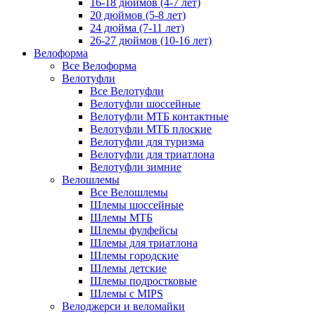
16-18 дюймов (4-7 лет)
20 дюймов (5-8 лет)
24 дюйма (7-11 лет)
26-27 дюймов (10-16 лет)
Велоформа
Все Велоформа
Велотуфли
Все Велотуфли
Велотуфли шоссейные
Велотуфли МТБ контактные
Велотуфли МТБ плоские
Велотуфли для туризма
Велотуфли для триатлона
Велотуфли зимние
Велошлемы
Все Велошлемы
Шлемы шоссейные
Шлемы МТБ
Шлемы фулфейсы
Шлемы для триатлона
Шлемы городские
Шлемы детские
Шлемы подростковые
Шлемы с MIPS
Велоджерси и веломайки