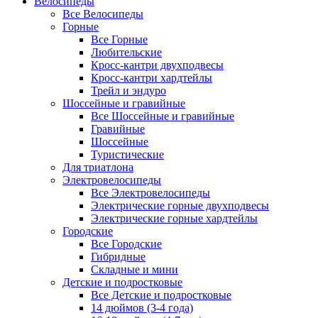
Велосипеды
Все Велосипеды
Горные
Все Горные
Любительские
Кросс-кантри двухподвесы
Кросс-кантри хардтейлы
Трейл и эндуро
Шоссейные и гравийные
Все Шоссейные и гравийные
Гравийные
Шоссейные
Туристические
Для триатлона
Электровелосипеды
Все Электровелосипеды
Электрические горные двухподвесы
Электрические горные хардтейлы
Городские
Все Городские
Гибридные
Складные и мини
Детские и подростковые
Все Детские и подростковые
14 дюймов (3-4 года)