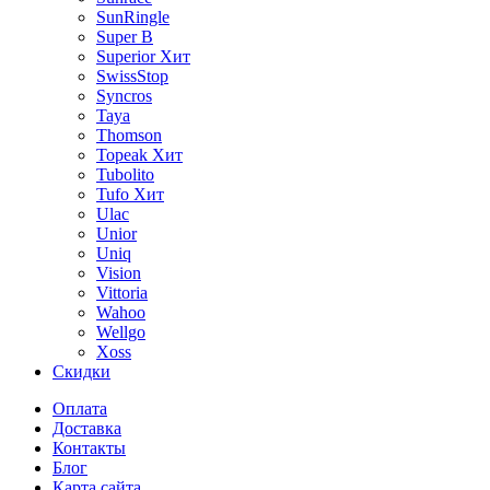
SunRingle
Super B
Superior
Хит
SwissStop
Syncros
Taya
Thomson
Topeak
Хит
Tubolito
Tufo
Хит
Ulac
Unior
Uniq
Vision
Vittoria
Wahoo
Wellgo
Xoss
Скидки
Оплата
Доставка
Контакты
Блог
Карта сайта