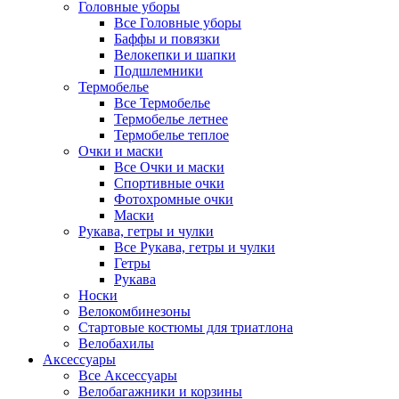
Головные уборы
Все Головные уборы
Баффы и повязки
Велокепки и шапки
Подшлемники
Термобелье
Все Термобелье
Термобелье летнее
Термобелье теплое
Очки и маски
Все Очки и маски
Спортивные очки
Фотохромные очки
Маски
Рукава, гетры и чулки
Все Рукава, гетры и чулки
Гетры
Рукава
Носки
Велокомбинезоны
Стартовые костюмы для триатлона
Велобахилы
Аксессуары
Все Аксессуары
Велобагажники и корзины