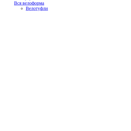
Вся велоформа
Велотуфли