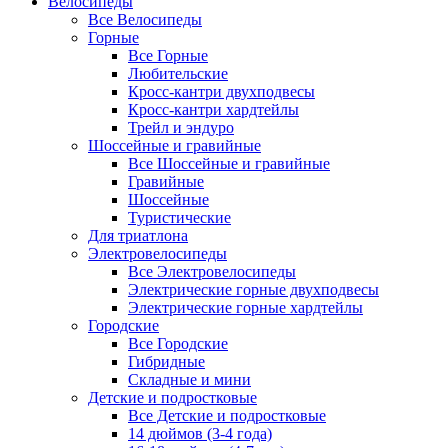
Велосипеды
Все Велосипеды
Горные
Все Горные
Любительские
Кросс-кантри двухподвесы
Кросс-кантри хардтейлы
Трейл и эндуро
Шоссейные и гравийные
Все Шоссейные и гравийные
Гравийные
Шоссейные
Туристические
Для триатлона
Электровелосипеды
Все Электровелосипеды
Электрические горные двухподвесы
Электрические горные хардтейлы
Городские
Все Городские
Гибридные
Складные и мини
Детские и подростковые
Все Детские и подростковые
14 дюймов (3-4 года)