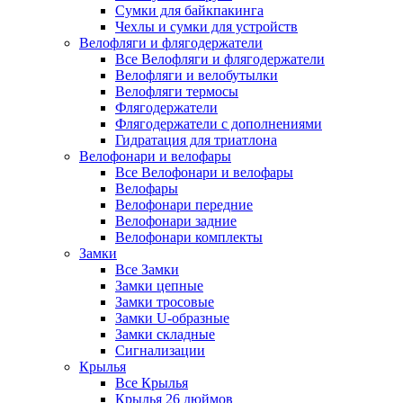
Сумки для байкпакинга
Чехлы и сумки для устройств
Велофляги и флягодержатели
Все Велофляги и флягодержатели
Велофляги и велобутылки
Велофляги термосы
Флягодержатели
Флягодержатели с дополнениями
Гидратация для триатлона
Велофонари и велофары
Все Велофонари и велофары
Велофары
Велофонари передние
Велофонари задние
Велофонари комплекты
Замки
Все Замки
Замки цепные
Замки тросовые
Замки U-образные
Замки складные
Сигнализации
Крылья
Все Крылья
Крылья 26 дюймов