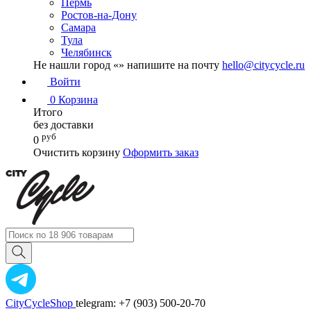
Пермь
Ростов-на-Дону
Самара
Тула
Челябинск
Не нашли город «
» напишите на почту
hello@citycycle.ru
Войти
0
Корзина
Итого
без доставки
руб
0
Очистить корзину
Оформить заказ
CityCycleShop
telegram: +7 (903) 500-20-70