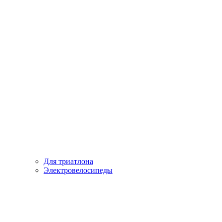
Для триатлона
Электровелосипеды