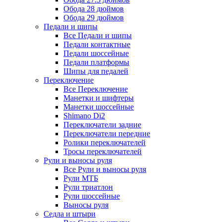
Обода 28 дюймов
Обода 29 дюймов
Педали и шипы
Все Педали и шипы
Педали контактные
Педали шоссейные
Педали платформы
Шипы для педалей
Переключение
Все Переключение
Манетки и шифтеры
Манетки шоссейные
Shimano Di2
Переключатели задние
Переключатели передние
Ролики переключателей
Тросы переключателей
Рули и выносы руля
Все Рули и выносы руля
Рули МТБ
Рули триатлон
Рули шоссейные
Выносы руля
Седла и штыри