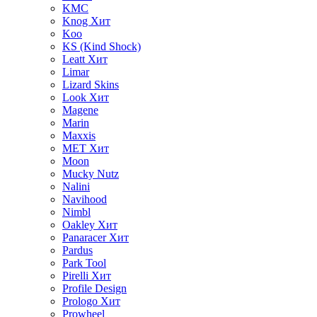
KMC
Knog
Хит
Koo
KS (Kind Shock)
Leatt
Хит
Limar
Lizard Skins
Look
Хит
Magene
Marin
Maxxis
MET
Хит
Moon
Mucky Nutz
Nalini
Navihood
Nimbl
Oakley
Хит
Panaracer
Хит
Pardus
Park Tool
Pirelli
Хит
Profile Design
Prologo
Хит
Prowheel