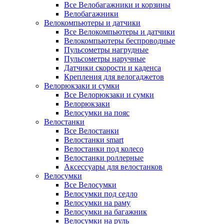
Все Велобагажники и корзины
Велобагажники
Велокомпьютеры и датчики
Все Велокомпьютеры и датчики
Велокомпьютеры беспроводные
Пульсометры нагрудные
Пульсометры наручные
Датчики скорости и каденса
Крепления для велогаджетов
Велорюкзаки и сумки
Все Велорюкзаки и сумки
Велорюкзаки
Велосумки на пояс
Велостанки
Все Велостанки
Велостанки smart
Велостанки под колесо
Велостанки роллерные
Аксессуары для велостанков
Велосумки
Все Велосумки
Велосумки под седло
Велосумки на раму
Велосумки на багажник
Велосумки на руль