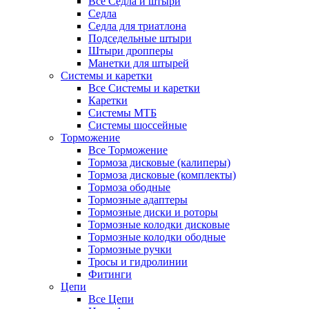
Все Седла и штыри
Седла
Седла для триатлона
Подседельные штыри
Штыри дропперы
Манетки для штырей
Системы и каретки
Все Системы и каретки
Каретки
Системы МТБ
Системы шоссейные
Торможение
Все Торможение
Тормоза дисковые (калиперы)
Тормоза дисковые (комплекты)
Тормоза ободные
Тормозные адаптеры
Тормозные диски и роторы
Тормозные колодки дисковые
Тормозные колодки ободные
Тормозные ручки
Тросы и гидролинии
Фитинги
Цепи
Все Цепи