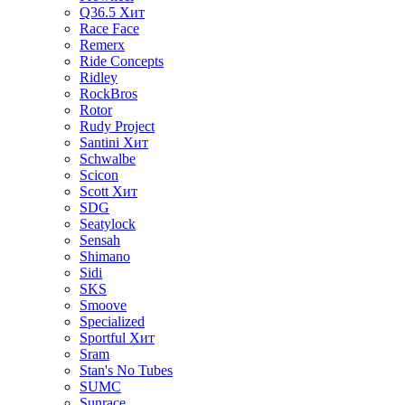
Q36.5
Хит
Race Face
Remerx
Ride Concepts
Ridley
RockBros
Rotor
Rudy Project
Santini
Хит
Schwalbe
Scicon
Scott
Хит
SDG
Seatylock
Sensah
Shimano
Sidi
SKS
Smoove
Specialized
Sportful
Хит
Sram
Stan's No Tubes
SUMC
Sunrace