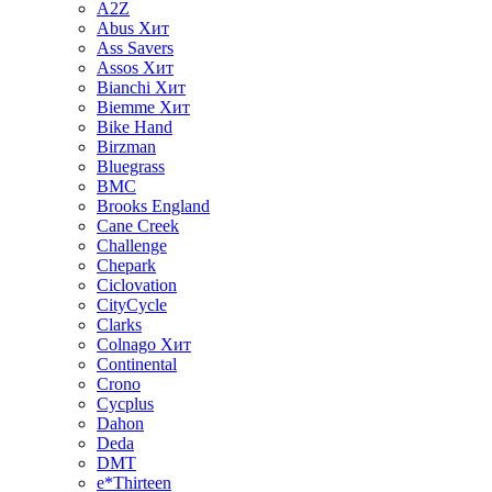
A2Z
Abus
Хит
Ass Savers
Assos
Хит
Bianchi
Хит
Biemme
Хит
Bike Hand
Birzman
Bluegrass
BMC
Brooks England
Cane Creek
Challenge
Chepark
Ciclovation
CityCycle
Clarks
Colnago
Хит
Continental
Crono
Cycplus
Dahon
Deda
DMT
e*Thirteen