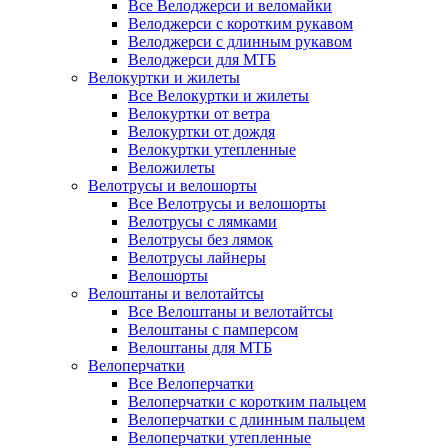
Все Велоджерси и веломайки
Велоджерси с коротким рукавом
Велоджерси с длинным рукавом
Велоджерси для МТБ
Велокуртки и жилеты
Все Велокуртки и жилеты
Велокуртки от ветра
Велокуртки от дождя
Велокуртки утепленные
Веложилеты
Велотрусы и велошорты
Все Велотрусы и велошорты
Велотрусы с лямками
Велотрусы без лямок
Велотрусы лайнеры
Велошорты
Велоштаны и велотайтсы
Все Велоштаны и велотайтсы
Велоштаны с памперсом
Велоштаны для МТБ
Велоперчатки
Все Велоперчатки
Велоперчатки с коротким пальцем
Велоперчатки с длинным пальцем
Велоперчатки утепленные