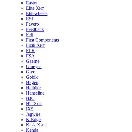
Easton
Elite
Хит
Elitewheels
ESI
Favero
Feedback
Felt
First Components
Fizik
Хит
FLR
FSA
Gaerne
Gineyea
Giyo
Gobik
Hagen
Haibike
Hanseline
HJC
HT
Хит
IXS
Jagwire
K-Edge
Kask
Хит
Kenda