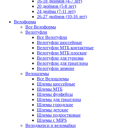
16-18 дюймов (4-7 лет)
20 дюймов (5-8 лет)
24 дюйма (7-11 лет)
26-27 дюймов (10-16 лет)
Велоформа
Все Велоформа
Велотуфли
Все Велотуфли
Велотуфли шоссейные
Велотуфли МТБ контактные
Велотуфли МТБ плоские
Велотуфли для туризма
Велотуфли для триатлона
Велотуфли зимние
Велошлемы
Все Велошлемы
Шлемы шоссейные
Шлемы МТБ
Шлемы фулфейсы
Шлемы для триатлона
Шлемы городские
Шлемы детские
Шлемы подростковые
Шлемы с MIPS
Велоджерси и веломайки