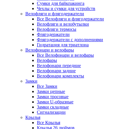
Сумки для байкпакинга
Чехлы и сумки для устройств
Велофляги и флягодержатели
Все Велофляги и флягодержатели
Велофляги и велобутылки
Велофляги термосы
Флягодержатели
Флягодержатели с дополнениями
Гидратация для триатлона
Велофонари и велофары
Все Велофонари и велофары
Велофары
Велофонари передние
Велофонари задние
Велофонари комплекты
Замки
Все Замки
Замки цепные
Замки тросовые
Замки U-образные
Замки складные
Сигнализации
Крылья
Все Крылья
Крылья 26 дюймов