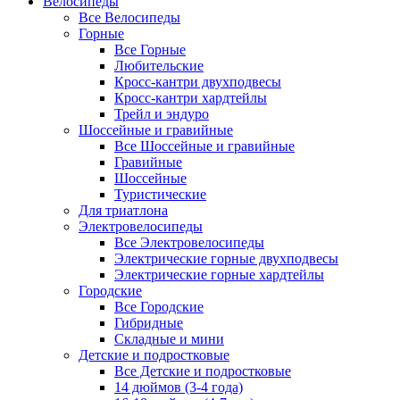
Велосипеды
Все Велосипеды
Горные
Все Горные
Любительские
Кросс-кантри двухподвесы
Кросс-кантри хардтейлы
Трейл и эндуро
Шоссейные и гравийные
Все Шоссейные и гравийные
Гравийные
Шоссейные
Туристические
Для триатлона
Электровелосипеды
Все Электровелосипеды
Электрические горные двухподвесы
Электрические горные хардтейлы
Городские
Все Городские
Гибридные
Складные и мини
Детские и подростковые
Все Детские и подростковые
14 дюймов (3-4 года)