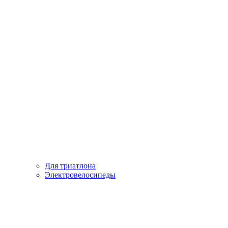
Для триатлона
Электровелосипеды