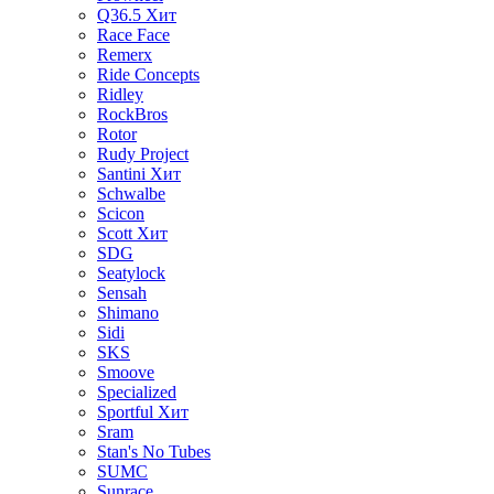
Q36.5
Хит
Race Face
Remerx
Ride Concepts
Ridley
RockBros
Rotor
Rudy Project
Santini
Хит
Schwalbe
Scicon
Scott
Хит
SDG
Seatylock
Sensah
Shimano
Sidi
SKS
Smoove
Specialized
Sportful
Хит
Sram
Stan's No Tubes
SUMC
Sunrace