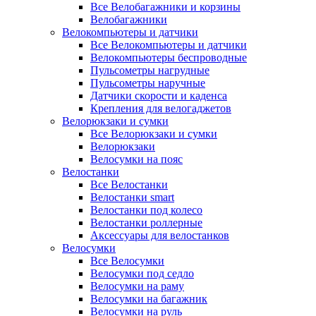
Все Велобагажники и корзины
Велобагажники
Велокомпьютеры и датчики
Все Велокомпьютеры и датчики
Велокомпьютеры беспроводные
Пульсометры нагрудные
Пульсометры наручные
Датчики скорости и каденса
Крепления для велогаджетов
Велорюкзаки и сумки
Все Велорюкзаки и сумки
Велорюкзаки
Велосумки на пояс
Велостанки
Все Велостанки
Велостанки smart
Велостанки под колесо
Велостанки роллерные
Аксессуары для велостанков
Велосумки
Все Велосумки
Велосумки под седло
Велосумки на раму
Велосумки на багажник
Велосумки на руль