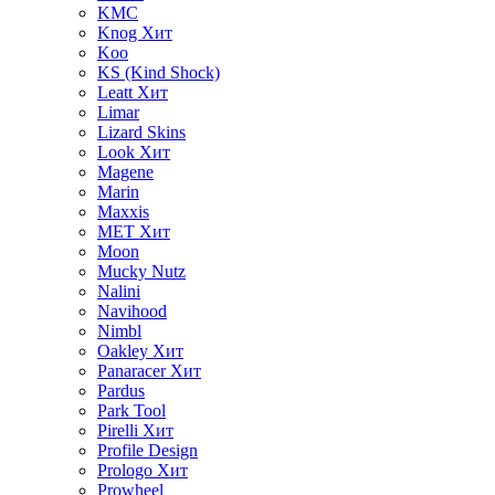
KMC
Knog
Хит
Koo
KS (Kind Shock)
Leatt
Хит
Limar
Lizard Skins
Look
Хит
Magene
Marin
Maxxis
MET
Хит
Moon
Mucky Nutz
Nalini
Navihood
Nimbl
Oakley
Хит
Panaracer
Хит
Pardus
Park Tool
Pirelli
Хит
Profile Design
Prologo
Хит
Prowheel