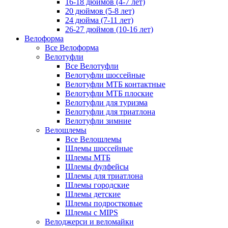
16-18 дюймов (4-7 лет)
20 дюймов (5-8 лет)
24 дюйма (7-11 лет)
26-27 дюймов (10-16 лет)
Велоформа
Все Велоформа
Велотуфли
Все Велотуфли
Велотуфли шоссейные
Велотуфли МТБ контактные
Велотуфли МТБ плоские
Велотуфли для туризма
Велотуфли для триатлона
Велотуфли зимние
Велошлемы
Все Велошлемы
Шлемы шоссейные
Шлемы МТБ
Шлемы фулфейсы
Шлемы для триатлона
Шлемы городские
Шлемы детские
Шлемы подростковые
Шлемы с MIPS
Велоджерси и веломайки