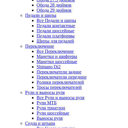
Обода 28 дюймов
Обода 29 дюймов
Педали и шипы
Все Педали и шипы
Педали контактные
Педали шоссейные
Педали платформы
Шипы для педалей
Переключение
Все Переключение
Манетки и шифтеры
Манетки шоссейные
Shimano Di2
Переключатели задние
Переключатели передние
Ролики переключателей
Тросы переключателей
Рули и выносы руля
Все Рули и выносы руля
Рули МТБ
Рули триатлон
Рули шоссейные
Выносы руля
Седла и штыри