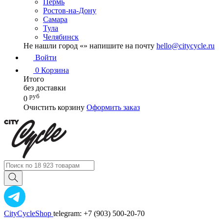
Пермь
Ростов-на-Дону
Самара
Тула
Челябинск
Не нашли город «
» напишите на почту
hello@citycycle.ru
Войти
0
Корзина
Итого
без доставки
руб
0
Очистить корзину
Оформить заказ
CityCycleShop
telegram: +7 (903) 500-20-70