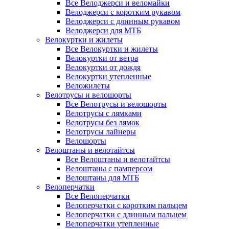
Все Велоджерси и веломайки
Велоджерси с коротким рукавом
Велоджерси с длинным рукавом
Велоджерси для МТБ
Велокуртки и жилеты
Все Велокуртки и жилеты
Велокуртки от ветра
Велокуртки от дождя
Велокуртки утепленные
Веложилеты
Велотрусы и велошорты
Все Велотрусы и велошорты
Велотрусы с лямками
Велотрусы без лямок
Велотрусы лайнеры
Велошорты
Велоштаны и велотайтсы
Все Велоштаны и велотайтсы
Велоштаны с памперсом
Велоштаны для МТБ
Велоперчатки
Все Велоперчатки
Велоперчатки с коротким пальцем
Велоперчатки с длинным пальцем
Велоперчатки утепленные