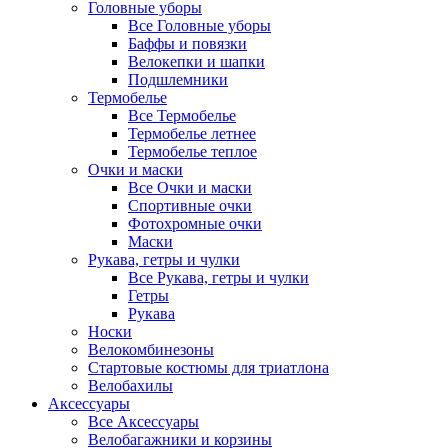
Головные уборы
Все Головные уборы
Баффы и повязки
Велокепки и шапки
Подшлемники
Термобелье
Все Термобелье
Термобелье летнее
Термобелье теплое
Очки и маски
Все Очки и маски
Спортивные очки
Фотохромные очки
Маски
Рукава, гетры и чулки
Все Рукава, гетры и чулки
Гетры
Рукава
Носки
Велокомбинезоны
Стартовые костюмы для триатлона
Велобахилы
Аксессуары
Все Аксессуары
Велобагажники и корзины