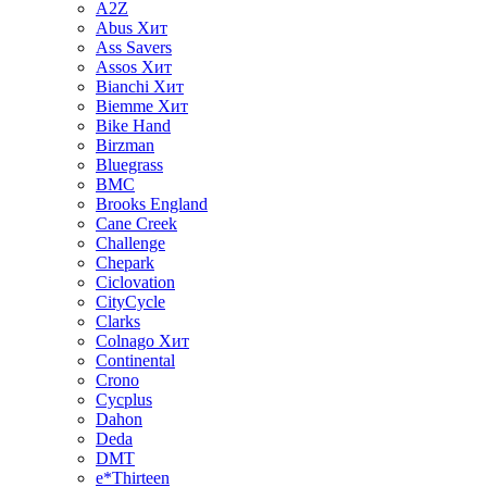
A2Z
Abus
Хит
Ass Savers
Assos
Хит
Bianchi
Хит
Biemme
Хит
Bike Hand
Birzman
Bluegrass
BMC
Brooks England
Cane Creek
Challenge
Chepark
Ciclovation
CityCycle
Clarks
Colnago
Хит
Continental
Crono
Cycplus
Dahon
Deda
DMT
e*Thirteen