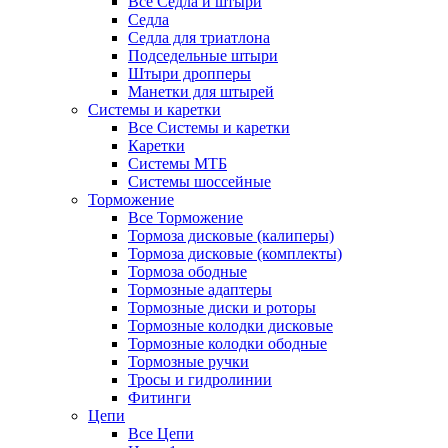
Все Седла и штыри
Седла
Седла для триатлона
Подседельные штыри
Штыри дропперы
Манетки для штырей
Системы и каретки
Все Системы и каретки
Каретки
Системы МТБ
Системы шоссейные
Торможение
Все Торможение
Тормоза дисковые (калиперы)
Тормоза дисковые (комплекты)
Тормоза ободные
Тормозные адаптеры
Тормозные диски и роторы
Тормозные колодки дисковые
Тормозные колодки ободные
Тормозные ручки
Тросы и гидролинии
Фитинги
Цепи
Все Цепи