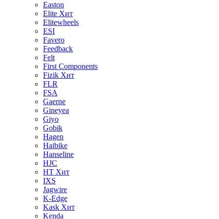
Easton
Elite
Хит
Elitewheels
ESI
Favero
Feedback
Felt
First Components
Fizik
Хит
FLR
FSA
Gaerne
Gineyea
Giyo
Gobik
Hagen
Haibike
Hanseline
HJC
HT
Хит
IXS
Jagwire
K-Edge
Kask
Хит
Kenda