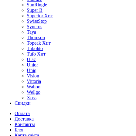
SunRingle
Super B
Superior
Хит
SwissStop
Syncros
Taya
Thomson
Topeak
Хит
Tubolito
Tufo
Хит
Ulac
Unior
Uniq
Vision
Vittoria
Wahoo
Wellgo
Xoss
Скидки
Оплата
Доставка
Контакты
Блог
Карта сайта