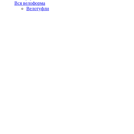
Вся велоформа
Велотуфли