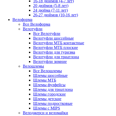
16-18 дюймов (4-7 лет)
20 дюймов (5-8 лет)
24 дюйма (7-11 лет)
26-27 дюймов (10-16 лет)
Велоформа
Все Велоформа
Велотуфли
Все Велотуфли
Велотуфли шоссейные
Велотуфли МТБ контактные
Велотуфли МТБ плоские
Велотуфли для туризма
Велотуфли для триатлона
Велотуфли зимние
Велошлемы
Все Велошлемы
Шлемы шоссейные
Шлемы МТБ
Шлемы фулфейсы
Шлемы для триатлона
Шлемы городские
Шлемы детские
Шлемы подростковые
Шлемы с MIPS
Велоджерси и веломайки