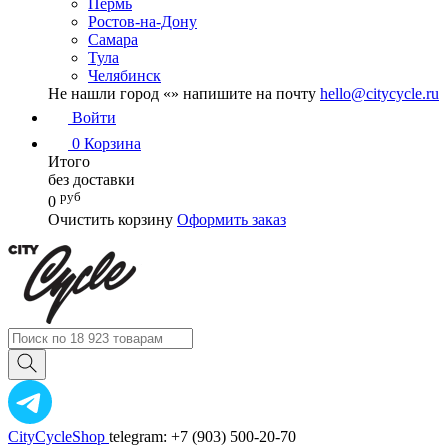
Пермь
Ростов-на-Дону
Самара
Тула
Челябинск
Не нашли город «
» напишите на почту
hello@citycycle.ru
Войти
0
Корзина
Итого
без доставки
руб
0
Очистить корзину
Оформить заказ
CityCycleShop
telegram: +7 (903) 500-20-70