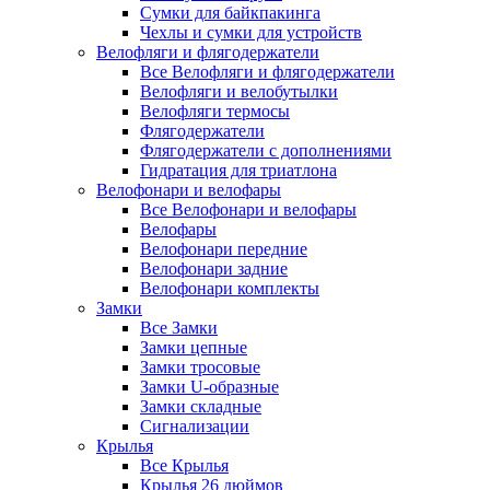
Сумки для байкпакинга
Чехлы и сумки для устройств
Велофляги и флягодержатели
Все Велофляги и флягодержатели
Велофляги и велобутылки
Велофляги термосы
Флягодержатели
Флягодержатели с дополнениями
Гидратация для триатлона
Велофонари и велофары
Все Велофонари и велофары
Велофары
Велофонари передние
Велофонари задние
Велофонари комплекты
Замки
Все Замки
Замки цепные
Замки тросовые
Замки U-образные
Замки складные
Сигнализации
Крылья
Все Крылья
Крылья 26 дюймов