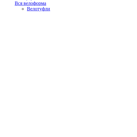
Вся велоформа
Велотуфли