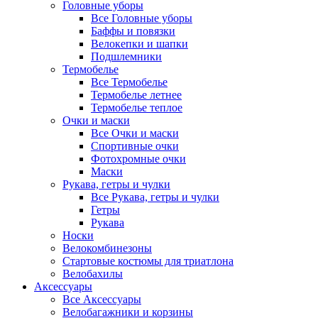
Головные уборы
Все Головные уборы
Баффы и повязки
Велокепки и шапки
Подшлемники
Термобелье
Все Термобелье
Термобелье летнее
Термобелье теплое
Очки и маски
Все Очки и маски
Спортивные очки
Фотохромные очки
Маски
Рукава, гетры и чулки
Все Рукава, гетры и чулки
Гетры
Рукава
Носки
Велокомбинезоны
Стартовые костюмы для триатлона
Велобахилы
Аксессуары
Все Аксессуары
Велобагажники и корзины