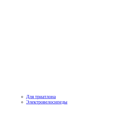
Для триатлона
Электровелосипеды