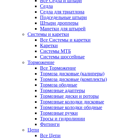
Все Седла и штыри
Седла
Седла для триатлона
Подседельные штыри
Штыри дропперы
Манетки для штырей
Системы и каретки
Все Системы и каретки
Каретки
Системы МТБ
Системы шоссейные
Торможение
Все Торможение
Тормоза дисковые (калиперы)
Тормоза дисковые (комплекты)
Тормоза ободные
Тормозные адаптеры
Тормозные диски и роторы
Тормозные колодки дисковые
Тормозные колодки ободные
Тормозные ручки
Тросы и гидролинии
Фитинги
Цепи
Все Цепи