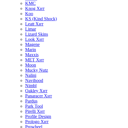
KMC
Knog
Хит
Koo
KS (Kind Shock)
Leatt
Хит
Limar
Lizard Skins
Look
Хит
Magene
Marin
Maxxis
MET
Хит
Moon
Mucky Nutz
Nalini
Navihood
Nimbl
Oakley
Хит
Panaracer
Хит
Pardus
Park Tool
Pirelli
Хит
Profile Design
Prologo
Хит
Prowheel