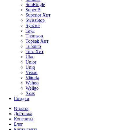
SunRingle
Super B
Superior
Хит
SwissStop
Syncros
Taya
Thomson
Topeak
Хит
Tubolito
Tufo
Хит
Ulac
Unior
Uniq
Vision
Vittoria
Wahoo
Wellgo
Xoss
Скидки
Оплата
Доставка
Контакты
Блог
Карта сайта