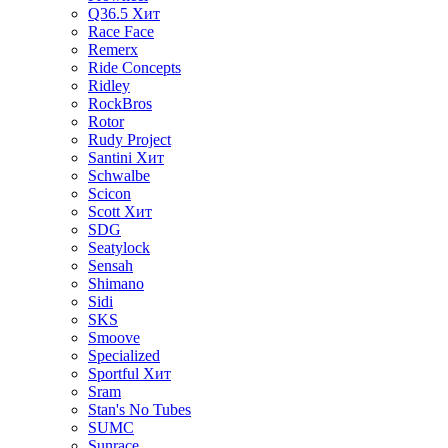
Q36.5
Хит
Race Face
Remerx
Ride Concepts
Ridley
RockBros
Rotor
Rudy Project
Santini
Хит
Schwalbe
Scicon
Scott
Хит
SDG
Seatylock
Sensah
Shimano
Sidi
SKS
Smoove
Specialized
Sportful
Хит
Sram
Stan's No Tubes
SUMC
Sunrace