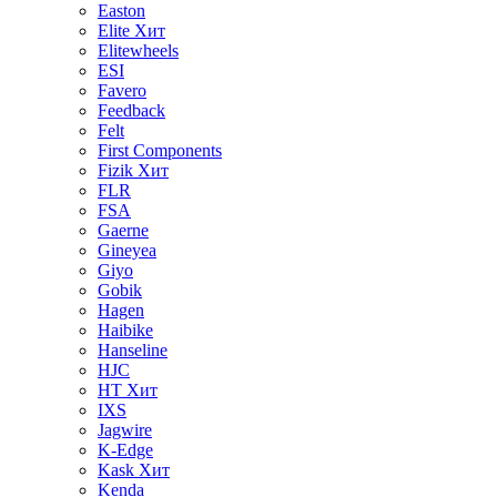
Easton
Elite
Хит
Elitewheels
ESI
Favero
Feedback
Felt
First Components
Fizik
Хит
FLR
FSA
Gaerne
Gineyea
Giyo
Gobik
Hagen
Haibike
Hanseline
HJC
HT
Хит
IXS
Jagwire
K-Edge
Kask
Хит
Kenda