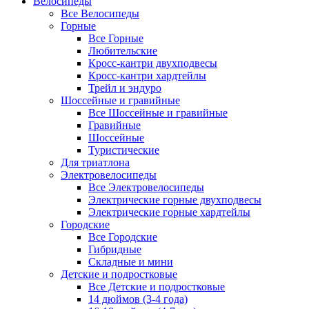
Велосипеды
Все Велосипеды
Горные
Все Горные
Любительские
Кросс-кантри двухподвесы
Кросс-кантри хардтейлы
Трейл и эндуро
Шоссейные и гравийные
Все Шоссейные и гравийные
Гравийные
Шоссейные
Туристические
Для триатлона
Электровелосипеды
Все Электровелосипеды
Электрические горные двухподвесы
Электрические горные хардтейлы
Городские
Все Городские
Гибридные
Складные и мини
Детские и подростковые
Все Детские и подростковые
14 дюймов (3-4 года)