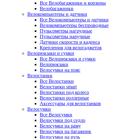
Все Велобагажники и корзины
Велобагажники
Велокомпьютеры и датчики
Все Велокомпьютеры и датчики
Велокомпьютеры беспроводные
Пульсометры нагрудные
Пульсометры наручные
Датчики скорости и каденса
Крепления для велогаджетов
Велорюкзаки и сумки
Все Велорюкзаки и сумки
Велорюкзаки
Велосумки на пояс
Велостанки
Все Велостанки
Велостанки smart
Велостанки под колесо
Велостанки роллерные
Аксессуары для велостанков
Велосумки
Все Велосумки
Велосумки под седло
Велосумки на раму
Велосумки на багажник
Велосумки на руль