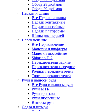
Обода 28 дюймов
Обода 29 дюймов
Педали и шипы
Все Педали и шипы
Педали контактные
Педали шоссейные
Педали платформы
Шипы для педалей
Переключение
Все Переключение
Манетки и шифтеры
Манетки шоссейные
Shimano Di2
Переключатели задние
Переключатели передние
Ролики переключателей
Тросы переключателей
Рули и выносы руля
Все Рули и выносы руля
Рули МТБ
Рули триатлон
Рули шоссейные
Выносы руля
Седла и штыри