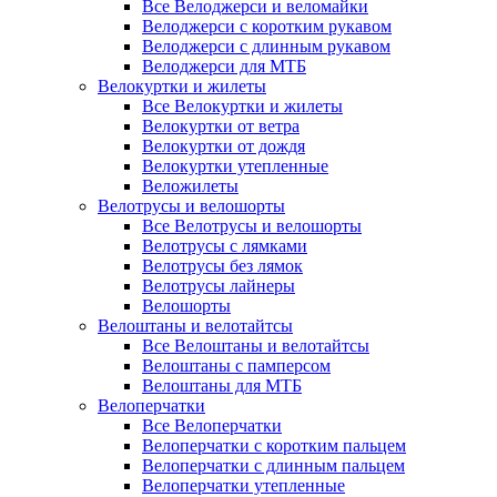
Все Велоджерси и веломайки
Велоджерси с коротким рукавом
Велоджерси с длинным рукавом
Велоджерси для МТБ
Велокуртки и жилеты
Все Велокуртки и жилеты
Велокуртки от ветра
Велокуртки от дождя
Велокуртки утепленные
Веложилеты
Велотрусы и велошорты
Все Велотрусы и велошорты
Велотрусы с лямками
Велотрусы без лямок
Велотрусы лайнеры
Велошорты
Велоштаны и велотайтсы
Все Велоштаны и велотайтсы
Велоштаны с памперсом
Велоштаны для МТБ
Велоперчатки
Все Велоперчатки
Велоперчатки с коротким пальцем
Велоперчатки с длинным пальцем
Велоперчатки утепленные