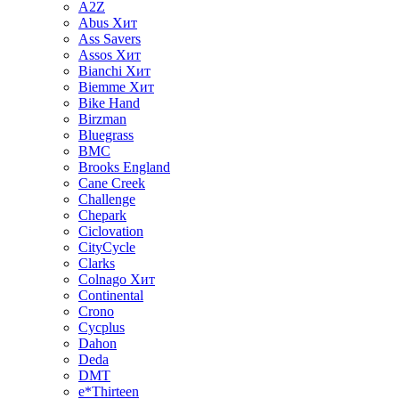
A2Z
Abus
Хит
Ass Savers
Assos
Хит
Bianchi
Хит
Biemme
Хит
Bike Hand
Birzman
Bluegrass
BMC
Brooks England
Cane Creek
Challenge
Chepark
Ciclovation
CityCycle
Clarks
Colnago
Хит
Continental
Crono
Cycplus
Dahon
Deda
DMT
e*Thirteen