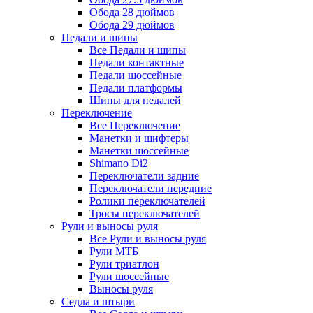
Обода 28 дюймов
Обода 29 дюймов
Педали и шипы
Все Педали и шипы
Педали контактные
Педали шоссейные
Педали платформы
Шипы для педалей
Переключение
Все Переключение
Манетки и шифтеры
Манетки шоссейные
Shimano Di2
Переключатели задние
Переключатели передние
Ролики переключателей
Тросы переключателей
Рули и выносы руля
Все Рули и выносы руля
Рули МТБ
Рули триатлон
Рули шоссейные
Выносы руля
Седла и штыри