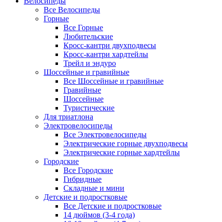
Велосипеды
Все Велосипеды
Горные
Все Горные
Любительские
Кросс-кантри двухподвесы
Кросс-кантри хардтейлы
Трейл и эндуро
Шоссейные и гравийные
Все Шоссейные и гравийные
Гравийные
Шоссейные
Туристические
Для триатлона
Электровелосипеды
Все Электровелосипеды
Электрические горные двухподвесы
Электрические горные хардтейлы
Городские
Все Городские
Гибридные
Складные и мини
Детские и подростковые
Все Детские и подростковые
14 дюймов (3-4 года)