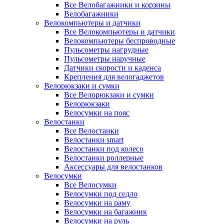
Все Велобагажники и корзины
Велобагажники
Велокомпьютеры и датчики
Все Велокомпьютеры и датчики
Велокомпьютеры беспроводные
Пульсометры нагрудные
Пульсометры наручные
Датчики скорости и каденса
Крепления для велогаджетов
Велорюкзаки и сумки
Все Велорюкзаки и сумки
Велорюкзаки
Велосумки на пояс
Велостанки
Все Велостанки
Велостанки smart
Велостанки под колесо
Велостанки роллерные
Аксессуары для велостанков
Велосумки
Все Велосумки
Велосумки под седло
Велосумки на раму
Велосумки на багажник
Велосумки на руль