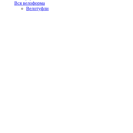
Вся велоформа
Велотуфли