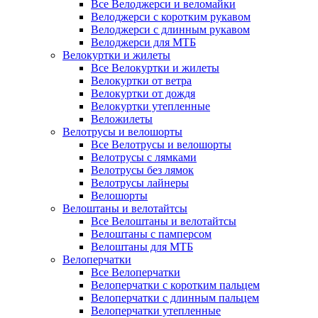
Все Велоджерси и веломайки
Велоджерси с коротким рукавом
Велоджерси с длинным рукавом
Велоджерси для МТБ
Велокуртки и жилеты
Все Велокуртки и жилеты
Велокуртки от ветра
Велокуртки от дождя
Велокуртки утепленные
Веложилеты
Велотрусы и велошорты
Все Велотрусы и велошорты
Велотрусы с лямками
Велотрусы без лямок
Велотрусы лайнеры
Велошорты
Велоштаны и велотайтсы
Все Велоштаны и велотайтсы
Велоштаны с памперсом
Велоштаны для МТБ
Велоперчатки
Все Велоперчатки
Велоперчатки с коротким пальцем
Велоперчатки с длинным пальцем
Велоперчатки утепленные