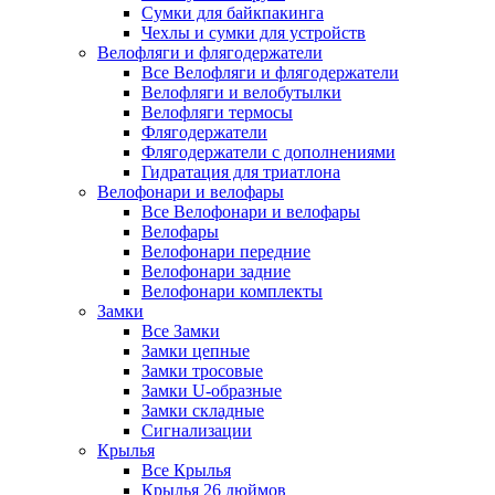
Сумки для байкпакинга
Чехлы и сумки для устройств
Велофляги и флягодержатели
Все Велофляги и флягодержатели
Велофляги и велобутылки
Велофляги термосы
Флягодержатели
Флягодержатели с дополнениями
Гидратация для триатлона
Велофонари и велофары
Все Велофонари и велофары
Велофары
Велофонари передние
Велофонари задние
Велофонари комплекты
Замки
Все Замки
Замки цепные
Замки тросовые
Замки U-образные
Замки складные
Сигнализации
Крылья
Все Крылья
Крылья 26 дюймов