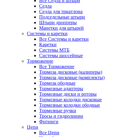
Все Седла и штыри
Седла
Седла для триатлона
Подседельные штыри
Штыри дропперы
Манетки для штырей
Системы и каретки
Все Системы и каретки
Каретки
Системы МТБ
Системы шоссейные
Торможение
Все Торможение
Тормоза дисковые (калиперы)
Тормоза дисковые (комплекты)
Тормоза ободные
Тормозные адаптеры
Тормозные диски и роторы
Тормозные колодки дисковые
Тормозные колодки ободные
Тормозные ручки
Тросы и гидролинии
Фитинги
Цепи
Все Цепи