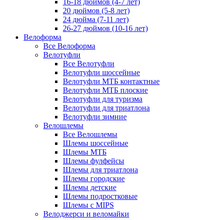
16-18 дюймов (4-7 лет)
20 дюймов (5-8 лет)
24 дюйма (7-11 лет)
26-27 дюймов (10-16 лет)
Велоформа
Все Велоформа
Велотуфли
Все Велотуфли
Велотуфли шоссейные
Велотуфли МТБ контактные
Велотуфли МТБ плоские
Велотуфли для туризма
Велотуфли для триатлона
Велотуфли зимние
Велошлемы
Все Велошлемы
Шлемы шоссейные
Шлемы МТБ
Шлемы фулфейсы
Шлемы для триатлона
Шлемы городские
Шлемы детские
Шлемы подростковые
Шлемы с MIPS
Велоджерси и веломайки