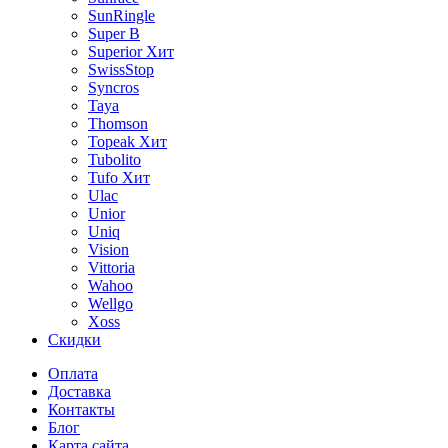
SunRingle
Super B
Superior
Хит
SwissStop
Syncros
Taya
Thomson
Topeak
Хит
Tubolito
Tufo
Хит
Ulac
Unior
Uniq
Vision
Vittoria
Wahoo
Wellgo
Xoss
Скидки
Оплата
Доставка
Контакты
Блог
Карта сайта