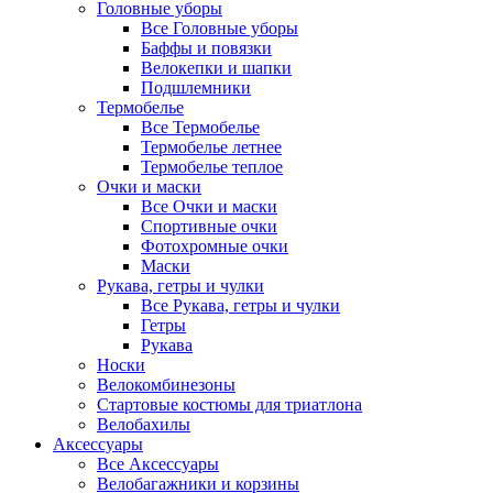
Головные уборы
Все Головные уборы
Баффы и повязки
Велокепки и шапки
Подшлемники
Термобелье
Все Термобелье
Термобелье летнее
Термобелье теплое
Очки и маски
Все Очки и маски
Спортивные очки
Фотохромные очки
Маски
Рукава, гетры и чулки
Все Рукава, гетры и чулки
Гетры
Рукава
Носки
Велокомбинезоны
Стартовые костюмы для триатлона
Велобахилы
Аксессуары
Все Аксессуары
Велобагажники и корзины