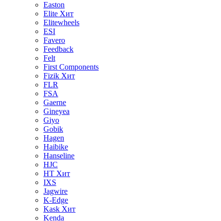
Easton
Elite
Хит
Elitewheels
ESI
Favero
Feedback
Felt
First Components
Fizik
Хит
FLR
FSA
Gaerne
Gineyea
Giyo
Gobik
Hagen
Haibike
Hanseline
HJC
HT
Хит
IXS
Jagwire
K-Edge
Kask
Хит
Kenda