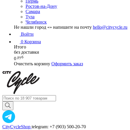
Пермь
Ростов-на-Дону
Самара
Тула
Челябинск
Не нашли город «
» напишите на почту
hello@citycycle.ru
Войти
0
Корзина
Итого
без доставки
руб
0
Очистить корзину
Оформить заказ
CityCycleShop
telegram: +7 (903) 500-20-70