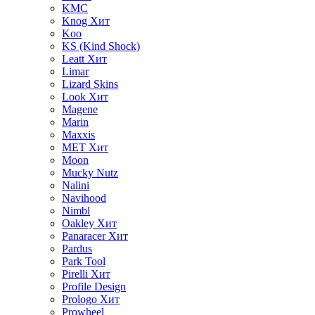
KMC
Knog
Хит
Koo
KS (Kind Shock)
Leatt
Хит
Limar
Lizard Skins
Look
Хит
Magene
Marin
Maxxis
MET
Хит
Moon
Mucky Nutz
Nalini
Navihood
Nimbl
Oakley
Хит
Panaracer
Хит
Pardus
Park Tool
Pirelli
Хит
Profile Design
Prologo
Хит
Prowheel