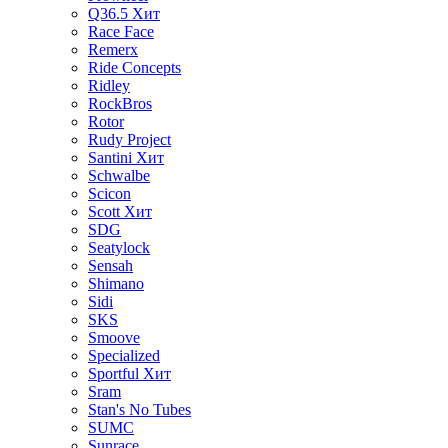
Q36.5
Хит
Race Face
Remerx
Ride Concepts
Ridley
RockBros
Rotor
Rudy Project
Santini
Хит
Schwalbe
Scicon
Scott
Хит
SDG
Seatylock
Sensah
Shimano
Sidi
SKS
Smoove
Specialized
Sportful
Хит
Sram
Stan's No Tubes
SUMC
Sunrace