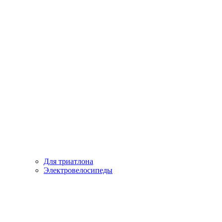
Для триатлона
Электровелосипеды