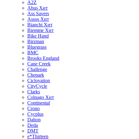
A2Z
Abus
Хит
Ass Savers
Assos
Хит
Bianchi
Хит
Biemme
Хит
Bike Hand
Birzman
Bluegrass
BMC
Brooks England
Cane Creek
Challenge
Chepark
Ciclovation
CityCycle
Clarks
Colnago
Хит
Continental
Crono
Cycplus
Dahon
Deda
DMT
e*Thirteen