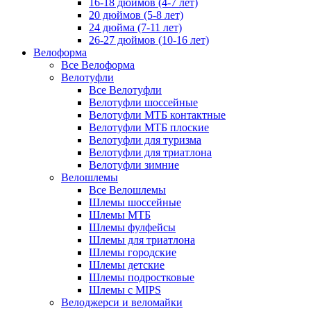
16-18 дюймов (4-7 лет)
20 дюймов (5-8 лет)
24 дюйма (7-11 лет)
26-27 дюймов (10-16 лет)
Велоформа
Все Велоформа
Велотуфли
Все Велотуфли
Велотуфли шоссейные
Велотуфли МТБ контактные
Велотуфли МТБ плоские
Велотуфли для туризма
Велотуфли для триатлона
Велотуфли зимние
Велошлемы
Все Велошлемы
Шлемы шоссейные
Шлемы МТБ
Шлемы фулфейсы
Шлемы для триатлона
Шлемы городские
Шлемы детские
Шлемы подростковые
Шлемы с MIPS
Велоджерси и веломайки