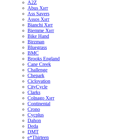
A2Z
Abus
Хит
Ass Savers
Assos
Хит
Bianchi
Хит
Biemme
Хит
Bike Hand
Birzman
Bluegrass
BMC
Brooks England
Cane Creek
Challenge
Chepark
Ciclovation
CityCycle
Clarks
Colnago
Хит
Continental
Crono
Cycplus
Dahon
Deda
DMT
e*Thirteen