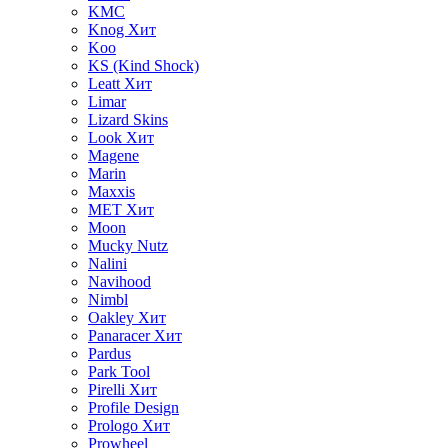
KMC
Knog
Хит
Koo
KS (Kind Shock)
Leatt
Хит
Limar
Lizard Skins
Look
Хит
Magene
Marin
Maxxis
MET
Хит
Moon
Mucky Nutz
Nalini
Navihood
Nimbl
Oakley
Хит
Panaracer
Хит
Pardus
Park Tool
Pirelli
Хит
Profile Design
Prologo
Хит
Prowheel