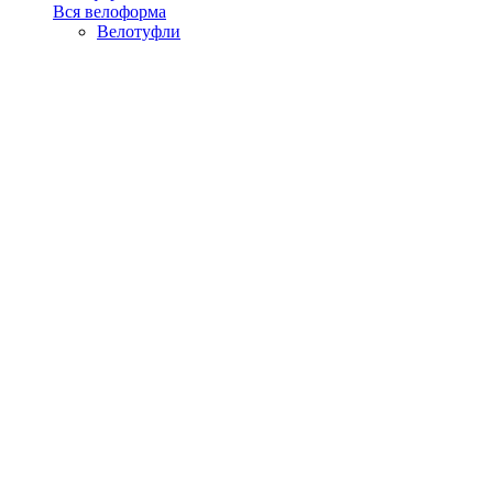
Вся велоформа
Велотуфли