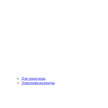
Для триатлона
Электровелосипеды