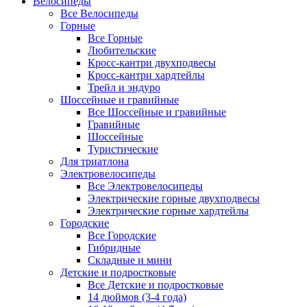
Велосипеды
Все Велосипеды
Горные
Все Горные
Любительские
Кросс-кантри двухподвесы
Кросс-кантри хардтейлы
Трейл и эндуро
Шоссейные и гравийные
Все Шоссейные и гравийные
Гравийные
Шоссейные
Туристические
Для триатлона
Электровелосипеды
Все Электровелосипеды
Электрические горные двухподвесы
Электрические горные хардтейлы
Городские
Все Городские
Гибридные
Складные и мини
Детские и подростковые
Все Детские и подростковые
14 дюймов (3-4 года)