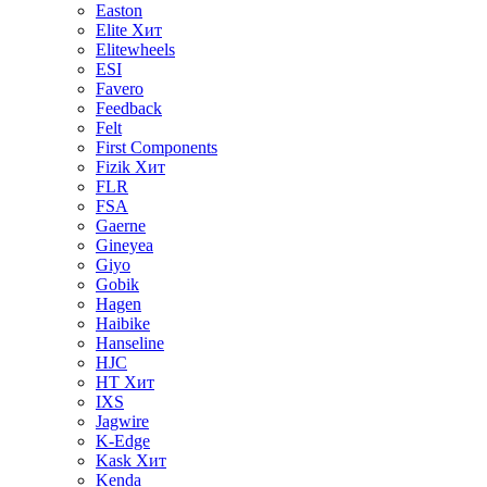
Easton
Elite
Хит
Elitewheels
ESI
Favero
Feedback
Felt
First Components
Fizik
Хит
FLR
FSA
Gaerne
Gineyea
Giyo
Gobik
Hagen
Haibike
Hanseline
HJC
HT
Хит
IXS
Jagwire
K-Edge
Kask
Хит
Kenda