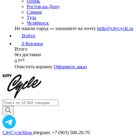
Пермь
Ростов-на-Дону
Самара
Тула
Челябинск
Не нашли город «
» напишите на почту
hello@citycycle.ru
Войти
0
Корзина
Итого
без доставки
руб
0
Очистить корзину
Оформить заказ
CityCycleShop
telegram: +7 (903) 500-20-70