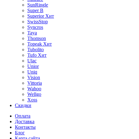
SunRingle
Super B
Superior
Хит
SwissStop
Syncros
Taya
Thomson
Topeak
Хит
Tubolito
Tufo
Хит
Ulac
Unior
Uniq
Vision
Vittoria
Wahoo
Wellgo
Xoss
Скидки
Оплата
Доставка
Контакты
Блог
Карта сайта