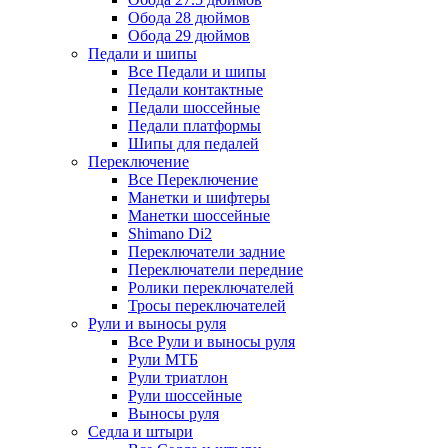
Обода 28 дюймов
Обода 29 дюймов
Педали и шипы
Все Педали и шипы
Педали контактные
Педали шоссейные
Педали платформы
Шипы для педалей
Переключение
Все Переключение
Манетки и шифтеры
Манетки шоссейные
Shimano Di2
Переключатели задние
Переключатели передние
Ролики переключателей
Тросы переключателей
Рули и выносы руля
Все Рули и выносы руля
Рули МТБ
Рули триатлон
Рули шоссейные
Выносы руля
Седла и штыри