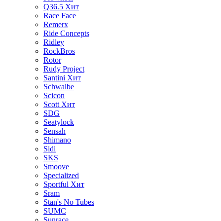
Q36.5
Хит
Race Face
Remerx
Ride Concepts
Ridley
RockBros
Rotor
Rudy Project
Santini
Хит
Schwalbe
Scicon
Scott
Хит
SDG
Seatylock
Sensah
Shimano
Sidi
SKS
Smoove
Specialized
Sportful
Хит
Sram
Stan's No Tubes
SUMC
Sunrace