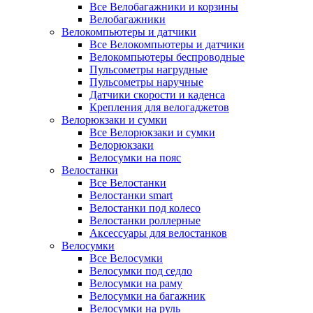
Все Велобагажники и корзины
Велобагажники
Велокомпьютеры и датчики
Все Велокомпьютеры и датчики
Велокомпьютеры беспроводные
Пульсометры нагрудные
Пульсометры наручные
Датчики скорости и каденса
Крепления для велогаджетов
Велорюкзаки и сумки
Все Велорюкзаки и сумки
Велорюкзаки
Велосумки на пояс
Велостанки
Все Велостанки
Велостанки smart
Велостанки под колесо
Велостанки роллерные
Аксессуары для велостанков
Велосумки
Все Велосумки
Велосумки под седло
Велосумки на раму
Велосумки на багажник
Велосумки на руль