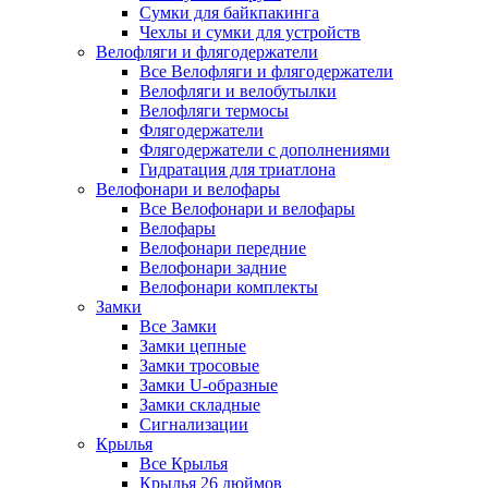
Сумки для байкпакинга
Чехлы и сумки для устройств
Велофляги и флягодержатели
Все Велофляги и флягодержатели
Велофляги и велобутылки
Велофляги термосы
Флягодержатели
Флягодержатели с дополнениями
Гидратация для триатлона
Велофонари и велофары
Все Велофонари и велофары
Велофары
Велофонари передние
Велофонари задние
Велофонари комплекты
Замки
Все Замки
Замки цепные
Замки тросовые
Замки U-образные
Замки складные
Сигнализации
Крылья
Все Крылья
Крылья 26 дюймов