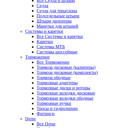
Все Седла и штыри
Седла
Седла для триатлона
Подседельные штыри
Штыри дропперы
Манетки для штырей
Системы и каретки
Все Системы и каретки
Каретки
Системы МТБ
Системы шоссейные
Торможение
Все Торможение
Тормоза дисковые (калиперы)
Тормоза дисковые (комплекты)
Тормоза ободные
Тормозные адаптеры
Тормозные диски и роторы
Тормозные колодки дисковые
Тормозные колодки ободные
Тормозные ручки
Тросы и гидролинии
Фитинги
Цепи
Все Цепи