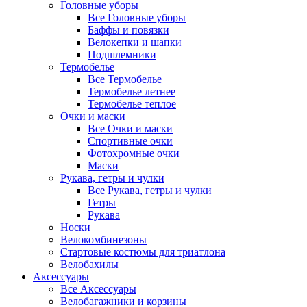
Головные уборы
Все Головные уборы
Баффы и повязки
Велокепки и шапки
Подшлемники
Термобелье
Все Термобелье
Термобелье летнее
Термобелье теплое
Очки и маски
Все Очки и маски
Спортивные очки
Фотохромные очки
Маски
Рукава, гетры и чулки
Все Рукава, гетры и чулки
Гетры
Рукава
Носки
Велокомбинезоны
Стартовые костюмы для триатлона
Велобахилы
Аксессуары
Все Аксессуары
Велобагажники и корзины