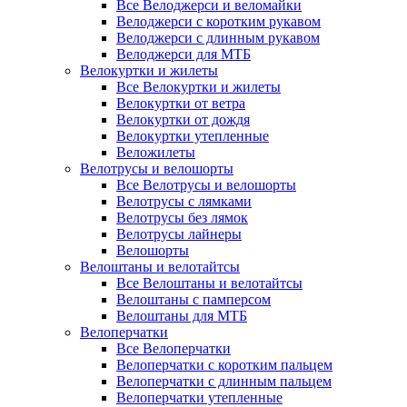
Все Велоджерси и веломайки
Велоджерси с коротким рукавом
Велоджерси с длинным рукавом
Велоджерси для МТБ
Велокуртки и жилеты
Все Велокуртки и жилеты
Велокуртки от ветра
Велокуртки от дождя
Велокуртки утепленные
Веложилеты
Велотрусы и велошорты
Все Велотрусы и велошорты
Велотрусы с лямками
Велотрусы без лямок
Велотрусы лайнеры
Велошорты
Велоштаны и велотайтсы
Все Велоштаны и велотайтсы
Велоштаны с памперсом
Велоштаны для МТБ
Велоперчатки
Все Велоперчатки
Велоперчатки с коротким пальцем
Велоперчатки с длинным пальцем
Велоперчатки утепленные