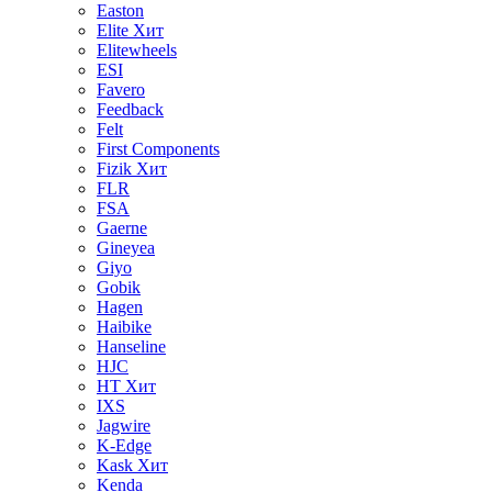
Easton
Elite
Хит
Elitewheels
ESI
Favero
Feedback
Felt
First Components
Fizik
Хит
FLR
FSA
Gaerne
Gineyea
Giyo
Gobik
Hagen
Haibike
Hanseline
HJC
HT
Хит
IXS
Jagwire
K-Edge
Kask
Хит
Kenda