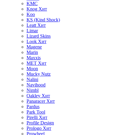
KMC
Knog
Хит
Koo
KS (Kind Shock)
Leatt
Хит
Limar
Lizard Skins
Look
Хит
Magene
Marin
Maxxis
MET
Хит
Moon
Mucky Nutz
Nalini
Navihood
Nimbl
Oakley
Хит
Panaracer
Хит
Pardus
Park Tool
Pirelli
Хит
Profile Design
Prologo
Хит
Prowheel