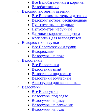
Все Велобагажники и корзины
Велобагажники
Велокомпьютеры и датчики
Все Велокомпьютеры и датчики
Велокомпьютеры беспроводные
Пульсометры нагрудные
Пульсометры наручные
Датчики скорости и каденса
Крепления для велогаджетов
Велорюкзаки и сумки
Все Велорюкзаки и сумки
Велорюкзаки
Велосумки на пояс
Велостанки
Все Велостанки
Велостанки smart
Велостанки под колесо
Велостанки роллерные
Аксессуары для велостанков
Велосумки
Все Велосумки
Велосумки под седло
Велосумки на раму
Велосумки на багажник
Велосумки на руль