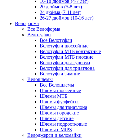
16-18 дюймов (4-7 лет)
20 дюймов (5-8 лет)
24 дюйма (7-11 лет)
26-27 дюймов (10-16 лет)
Велоформа
Все Велоформа
Велотуфли
Все Велотуфли
Велотуфли шоссейные
Велотуфли МТБ контактные
Велотуфли МТБ плоские
Велотуфли для туризма
Велотуфли для триатлона
Велотуфли зимние
Велошлемы
Все Велошлемы
Шлемы шоссейные
Шлемы МТБ
Шлемы фулфейсы
Шлемы для триатлона
Шлемы городские
Шлемы детские
Шлемы подростковые
Шлемы с MIPS
Велоджерси и веломайки