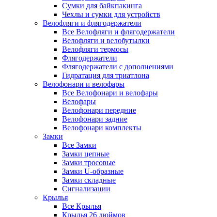
Сумки для байкпакинга
Чехлы и сумки для устройств
Велофляги и флягодержатели
Все Велофляги и флягодержатели
Велофляги и велобутылки
Велофляги термосы
Флягодержатели
Флягодержатели с дополнениями
Гидратация для триатлона
Велофонари и велофары
Все Велофонари и велофары
Велофары
Велофонари передние
Велофонари задние
Велофонари комплекты
Замки
Все Замки
Замки цепные
Замки тросовые
Замки U-образные
Замки складные
Сигнализации
Крылья
Все Крылья
Крылья 26 дюймов