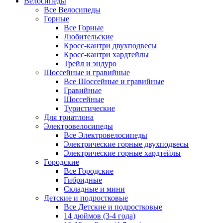
Велосипеды
Все Велосипеды
Горные
Все Горные
Любительские
Кросс-кантри двухподвесы
Кросс-кантри хардтейлы
Трейл и эндуро
Шоссейные и гравийные
Все Шоссейные и гравийные
Гравийные
Шоссейные
Туристические
Для триатлона
Электровелосипеды
Все Электровелосипеды
Электрические горные двухподвесы
Электрические горные хардтейлы
Городские
Все Городские
Гибридные
Складные и мини
Детские и подростковые
Все Детские и подростковые
14 дюймов (3-4 года)