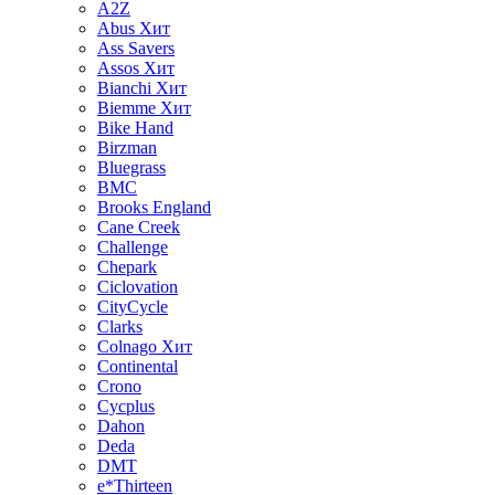
A2Z
Abus
Хит
Ass Savers
Assos
Хит
Bianchi
Хит
Biemme
Хит
Bike Hand
Birzman
Bluegrass
BMC
Brooks England
Cane Creek
Challenge
Chepark
Ciclovation
CityCycle
Clarks
Colnago
Хит
Continental
Crono
Cycplus
Dahon
Deda
DMT
e*Thirteen