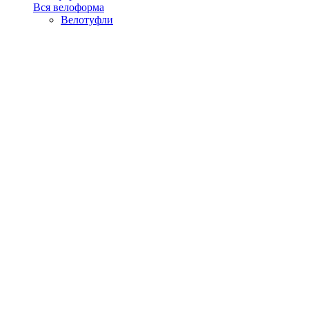
Вся велоформа
Велотуфли