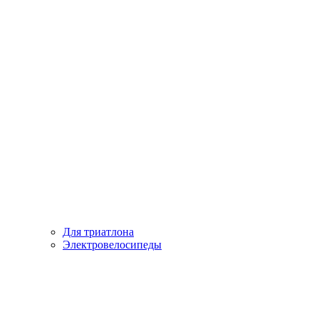
Для триатлона
Электровелосипеды