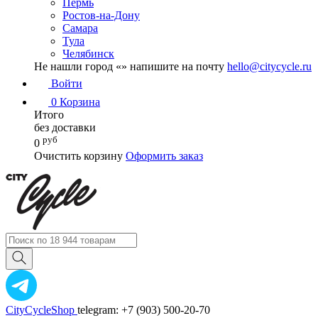
Пермь
Ростов-на-Дону
Самара
Тула
Челябинск
Не нашли город «
» напишите на почту
hello@citycycle.ru
Войти
0
Корзина
Итого
без доставки
руб
0
Очистить корзину
Оформить заказ
CityCycleShop
telegram: +7 (903) 500-20-70