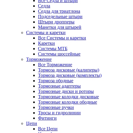
Все Седла и штыри
Седла
Седла для триатлона
Подседельные штыри
Штыри дропперы
Манетки для штырей
Системы и каретки
Все Системы и каретки
Каретки
Системы МТБ
Системы шоссейные
Торможение
Все Торможение
Тормоза дисковые (калиперы)
Тормоза дисковые (комплекты)
Тормоза ободные
Тормозные адаптеры
Тормозные диски и роторы
Тормозные колодки дисковые
Тормозные колодки ободные
Тормозные ручки
Тросы и гидролинии
Фитинги
Цепи
Все Цепи