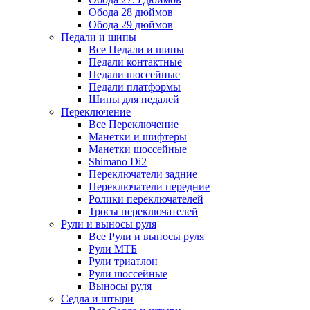
Обода 28 дюймов
Обода 29 дюймов
Педали и шипы
Все Педали и шипы
Педали контактные
Педали шоссейные
Педали платформы
Шипы для педалей
Переключение
Все Переключение
Манетки и шифтеры
Манетки шоссейные
Shimano Di2
Переключатели задние
Переключатели передние
Ролики переключателей
Тросы переключателей
Рули и выносы руля
Все Рули и выносы руля
Рули МТБ
Рули триатлон
Рули шоссейные
Выносы руля
Седла и штыри