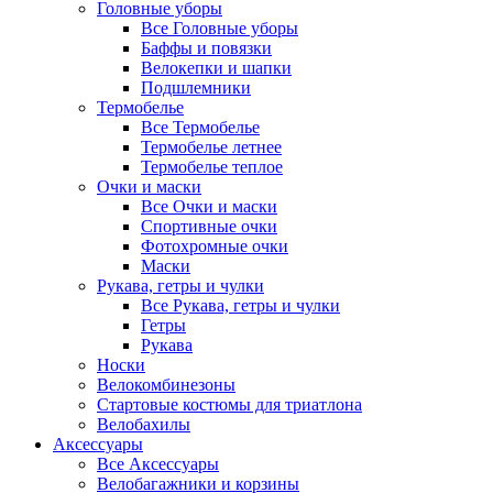
Головные уборы
Все Головные уборы
Баффы и повязки
Велокепки и шапки
Подшлемники
Термобелье
Все Термобелье
Термобелье летнее
Термобелье теплое
Очки и маски
Все Очки и маски
Спортивные очки
Фотохромные очки
Маски
Рукава, гетры и чулки
Все Рукава, гетры и чулки
Гетры
Рукава
Носки
Велокомбинезоны
Стартовые костюмы для триатлона
Велобахилы
Аксессуары
Все Аксессуары
Велобагажники и корзины