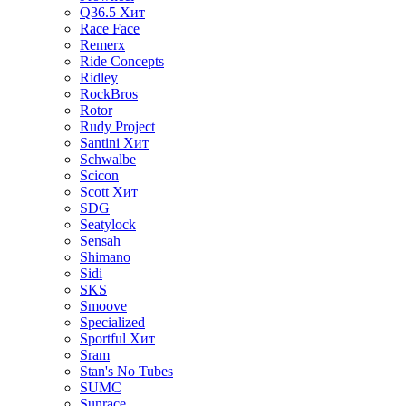
Q36.5
Хит
Race Face
Remerx
Ride Concepts
Ridley
RockBros
Rotor
Rudy Project
Santini
Хит
Schwalbe
Scicon
Scott
Хит
SDG
Seatylock
Sensah
Shimano
Sidi
SKS
Smoove
Specialized
Sportful
Хит
Sram
Stan's No Tubes
SUMC
Sunrace