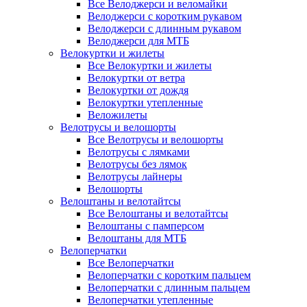
Все Велоджерси и веломайки
Велоджерси с коротким рукавом
Велоджерси с длинным рукавом
Велоджерси для МТБ
Велокуртки и жилеты
Все Велокуртки и жилеты
Велокуртки от ветра
Велокуртки от дождя
Велокуртки утепленные
Веложилеты
Велотрусы и велошорты
Все Велотрусы и велошорты
Велотрусы с лямками
Велотрусы без лямок
Велотрусы лайнеры
Велошорты
Велоштаны и велотайтсы
Все Велоштаны и велотайтсы
Велоштаны с памперсом
Велоштаны для МТБ
Велоперчатки
Все Велоперчатки
Велоперчатки с коротким пальцем
Велоперчатки с длинным пальцем
Велоперчатки утепленные