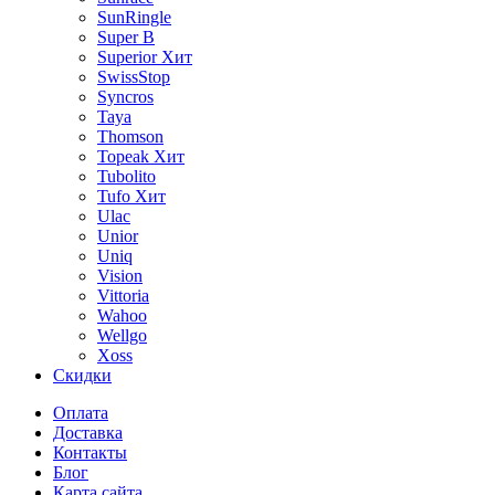
SunRingle
Super B
Superior
Хит
SwissStop
Syncros
Taya
Thomson
Topeak
Хит
Tubolito
Tufo
Хит
Ulac
Unior
Uniq
Vision
Vittoria
Wahoo
Wellgo
Xoss
Скидки
Оплата
Доставка
Контакты
Блог
Карта сайта