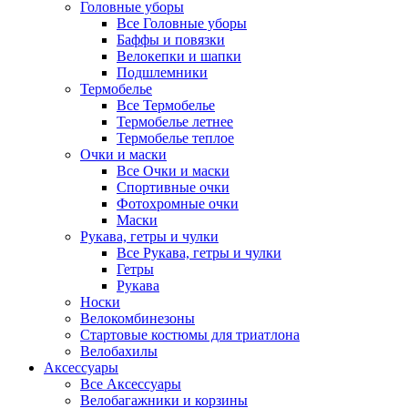
Головные уборы
Все Головные уборы
Баффы и повязки
Велокепки и шапки
Подшлемники
Термобелье
Все Термобелье
Термобелье летнее
Термобелье теплое
Очки и маски
Все Очки и маски
Спортивные очки
Фотохромные очки
Маски
Рукава, гетры и чулки
Все Рукава, гетры и чулки
Гетры
Рукава
Носки
Велокомбинезоны
Стартовые костюмы для триатлона
Велобахилы
Аксессуары
Все Аксессуары
Велобагажники и корзины