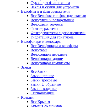
Сумки для байкпакинга
Чехлы и сумки для устройств
Велофляги и флягодержатели
Все Велофляги и флягодержатели
Велофляги и велобутылки
Велофляги термосы
Флягодержатели
Флягодержатели с дополнениями
Гидратация для триатлона
Велофонари и велофары
Все Велофонари и велофары
Велофары
Велофонари передние
Велофонари задние
Велофонари комплекты
Замки
Все Замки
Замки цепные
Замки тросовые
Замки U-образные
Замки складные
Сигнализации
Крылья
Все Крылья
Крылья 26 дюймов