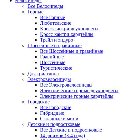
Велосипеды
Все Велосипеды
Горные
Все Горные
Любительские
Кросс-кантри двухподвесы
Кросс-кантри хардтейлы
Трейл и эндуро
Шоссейные и гравийные
Все Шоссейные и гравийные
Гравийные
Шоссейные
Туристические
Для триатлона
Электровелосипеды
Все Электровелосипеды
Электрические горные двухподвесы
Электрические горные хардтейлы
Городские
Все Городские
Гибридные
Складные и мини
Детские и подростковые
Все Детские и подростковые
14 дюймов (3-4 года)