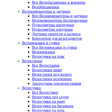
Все Велобагажники и корзины
Велобагажники
Велокомпьютеры и датчики
Все Велокомпьютеры и датчики
Велокомпьютеры беспроводные
Пульсометры нагрудные
Пульсометры наручные
Датчики скорости и каденса
Крепления для велогаджетов
Велорюкзаки и сумки
Все Велорюкзаки и сумки
Велорюкзаки
Велосумки на пояс
Велостанки
Все Велостанки
Велостанки smart
Велостанки под колесо
Велостанки роллерные
Аксессуары для велостанков
Велосумки
Все Велосумки
Велосумки под седло
Велосумки на раму
Велосумки на багажник
Велосумки на руль