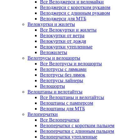
Все Велоджерси и веломайки
Велоджерси с коротким рукавом
Велоджерси с длинным рукавом
Велоджерси для МТБ
Велокуртки и жилеты
Все Велокуртки и жилеты
Велокуртки от ветра
Велокуртки от дождя
Велокуртки утепленные
Веложилеты
Велотрусы и велошорты
Все Велотрусы и велошорты
Велотрусы с лямками
Велотрусы без лямок
Велотрусы лайнеры
Велошорты
Велоштаны и велотайтсы
Все Велоштаны и велотайтсы
Велоштаны с памперсом
Велоштаны для МТБ
Велоперчатки
Все Велоперчатки
Велоперчатки с коротким пальцем
Велоперчатки с длинным пальцем
Велоперчатки утепленные