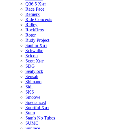
Q36.5
Хит
Race Face
Remerx
Ride Concepts
Ridley
RockBros
Rotor
Rudy Project
Santini
Хит
Schwalbe
Scicon
Scott
Хит
SDG
Seatylock
Sensah
Shimano
Sidi
SKS
Smoove
Specialized
Sportful
Хит
Sram
Stan's No Tubes
SUMC
Sunrace