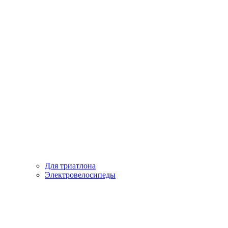
Для триатлона
Электровелосипеды