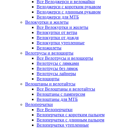
Все Велоджерси и веломайки
Велоджерси с коротким рукавом
Велоджерси с длинным рукавом
Велоджерси для МТБ
Велокуртки и жилеты
Все Велокуртки и жилеты
Велокуртки от ветра
Велокуртки от дождя
Велокуртки утепленные
Веложилеты
Велотрусы и велошорты
Все Велотрусы и велошорты
Велотрусы с лямками
Велотрусы без лямок
Велотрусы лайнеры
Велошорты
Велоштаны и велотайтсы
Все Велоштаны и велотайтсы
Велоштаны с памперсом
Велоштаны для МТБ
Велоперчатки
Все Велоперчатки
Велоперчатки с коротким пальцем
Велоперчатки с длинным пальцем
Велоперчатки утепленные