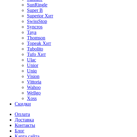
SunRingle
Super B
Superior
Хит
SwissStop
Syncros
Taya
Thomson
Topeak
Хит
Tubolito
Tufo
Хит
Ulac
Unior
Uniq
Vision
Vittoria
Wahoo
Wellgo
Xoss
Скидки
Оплата
Доставка
Контакты
Блог
Карта сайта