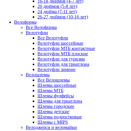
16-18 дюймов (4-7 лет)
20 дюймов (5-8 лет)
24 дюйма (7-11 лет)
26-27 дюймов (10-16 лет)
Велоформа
Все Велоформа
Велотуфли
Все Велотуфли
Велотуфли шоссейные
Велотуфли МТБ контактные
Велотуфли МТБ плоские
Велотуфли для туризма
Велотуфли для триатлона
Велотуфли зимние
Велошлемы
Все Велошлемы
Шлемы шоссейные
Шлемы МТБ
Шлемы фулфейсы
Шлемы для триатлона
Шлемы городские
Шлемы детские
Шлемы подростковые
Шлемы с MIPS
Велоджерси и веломайки