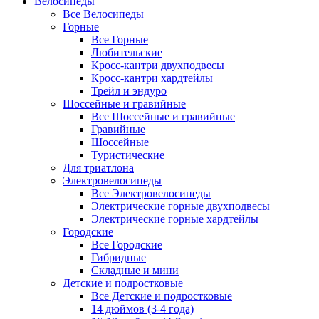
Велосипеды
Все Велосипеды
Горные
Все Горные
Любительские
Кросс-кантри двухподвесы
Кросс-кантри хардтейлы
Трейл и эндуро
Шоссейные и гравийные
Все Шоссейные и гравийные
Гравийные
Шоссейные
Туристические
Для триатлона
Электровелосипеды
Все Электровелосипеды
Электрические горные двухподвесы
Электрические горные хардтейлы
Городские
Все Городские
Гибридные
Складные и мини
Детские и подростковые
Все Детские и подростковые
14 дюймов (3-4 года)