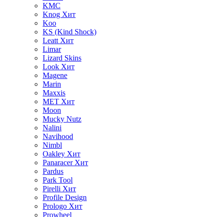
KMC
Knog
Хит
Koo
KS (Kind Shock)
Leatt
Хит
Limar
Lizard Skins
Look
Хит
Magene
Marin
Maxxis
MET
Хит
Moon
Mucky Nutz
Nalini
Navihood
Nimbl
Oakley
Хит
Panaracer
Хит
Pardus
Park Tool
Pirelli
Хит
Profile Design
Prologo
Хит
Prowheel