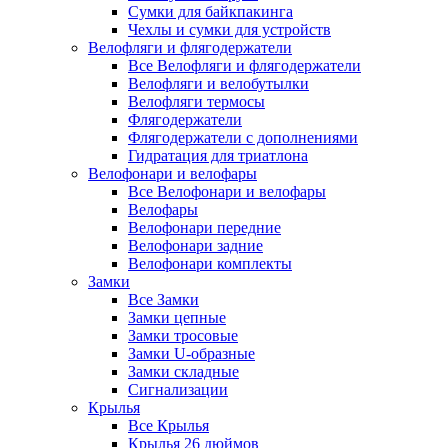
Сумки для байкпакинга
Чехлы и сумки для устройств
Велофляги и флягодержатели
Все Велофляги и флягодержатели
Велофляги и велобутылки
Велофляги термосы
Флягодержатели
Флягодержатели с дополнениями
Гидратация для триатлона
Велофонари и велофары
Все Велофонари и велофары
Велофары
Велофонари передние
Велофонари задние
Велофонари комплекты
Замки
Все Замки
Замки цепные
Замки тросовые
Замки U-образные
Замки складные
Сигнализации
Крылья
Все Крылья
Крылья 26 дюймов