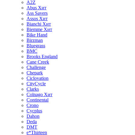
A2Z
Abus
Хит
Ass Savers
Assos
Хит
Bianchi
Хит
Biemme
Хит
Bike Hand
Birzman
Bluegrass
BMC
Brooks England
Cane Creek
Challenge
Chepark
Ciclovation
CityCycle
Clarks
Colnago
Хит
Continental
Crono
Cycplus
Dahon
Deda
DMT
e*Thirteen