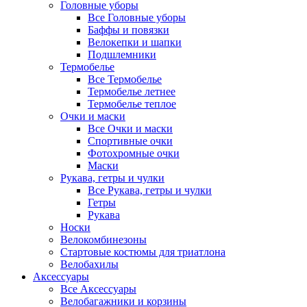
Головные уборы
Все Головные уборы
Баффы и повязки
Велокепки и шапки
Подшлемники
Термобелье
Все Термобелье
Термобелье летнее
Термобелье теплое
Очки и маски
Все Очки и маски
Спортивные очки
Фотохромные очки
Маски
Рукава, гетры и чулки
Все Рукава, гетры и чулки
Гетры
Рукава
Носки
Велокомбинезоны
Стартовые костюмы для триатлона
Велобахилы
Аксессуары
Все Аксессуары
Велобагажники и корзины