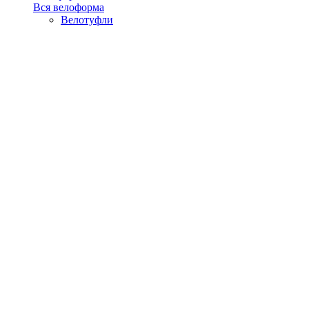
Вся велоформа
Велотуфли