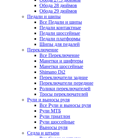
Обода 28 дюймов
Обода 29 дюймов
Педали и шипы
Все Педали и шипы
Педали контактные
Педали шоссейные
Педали платформы
Шипы для педалей
Переключение
Все Переключение
Манетки и шифтеры
Манетки шоссейные
Shimano Di2
Переключатели задние
Переключатели передние
Ролики переключателей
Тросы переключателей
Рули и выносы руля
Все Рули и выносы руля
Рули МТБ
Рули триатлон
Рули шоссейные
Выносы руля
Седла и штыри