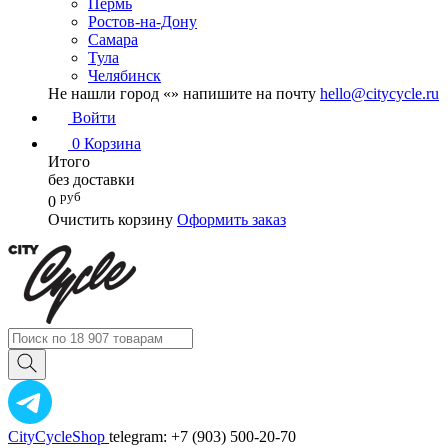
Пермь
Ростов-на-Дону
Самара
Тула
Челябинск
Не нашли город «
» напишите на почту
hello@citycycle.ru
Войти
0
Корзина
Итого
без доставки
руб
0
Очистить корзину
Оформить заказ
CityCycleShop
telegram: +7 (903) 500-20-70