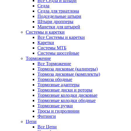
Все Седла и штыри
Седла
Седла для триатлона
Подседельные штыри
Штыри дропперы
Манетки для штырей
Системы и каретки
Все Системы и каретки
Каретки
Системы МТБ
Системы шоссейные
Торможение
Все Торможение
Тормоза дисковые (калиперы)
Тормоза дисковые (комплекты)
Тормоза ободные
Тормозные адаптеры
Тормозные диски и роторы
Тормозные колодки дисковые
Тормозные колодки ободные
Тормозные ручки
Тросы и гидролинии
Фитинги
Цепи
Все Цепи