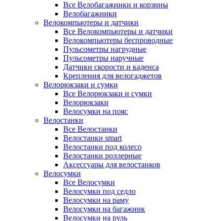
Все Велобагажники и корзины
Велобагажники
Велокомпьютеры и датчики
Все Велокомпьютеры и датчики
Велокомпьютеры беспроводные
Пульсометры нагрудные
Пульсометры наручные
Датчики скорости и каденса
Крепления для велогаджетов
Велорюкзаки и сумки
Все Велорюкзаки и сумки
Велорюкзаки
Велосумки на пояс
Велостанки
Все Велостанки
Велостанки smart
Велостанки под колесо
Велостанки роллерные
Аксессуары для велостанков
Велосумки
Все Велосумки
Велосумки под седло
Велосумки на раму
Велосумки на багажник
Велосумки на руль