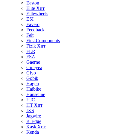
Easton
Elite
Хит
Elitewheels
ESI
Favero
Feedback
Felt
First Components
Fizik
Хит
FLR
FSA
Gaerne
Gineyea
Giyo
Gobik
Hagen
Haibike
Hanseline
HJC
HT
Хит
IXS
Jagwire
K-Edge
Kask
Хит
Kenda