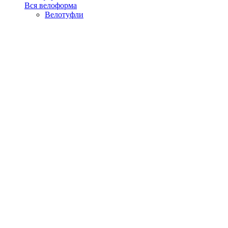
Вся велоформа
Велотуфли