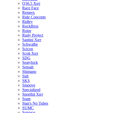
Q36.5
Хит
Race Face
Remerx
Ride Concepts
Ridley
RockBros
Rotor
Rudy Project
Santini
Хит
Schwalbe
Scicon
Scott
Хит
SDG
Seatylock
Sensah
Shimano
Sidi
SKS
Smoove
Specialized
Sportful
Хит
Sram
Stan's No Tubes
SUMC
Sunrace