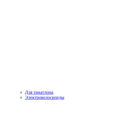
Для триатлона
Электровелосипеды