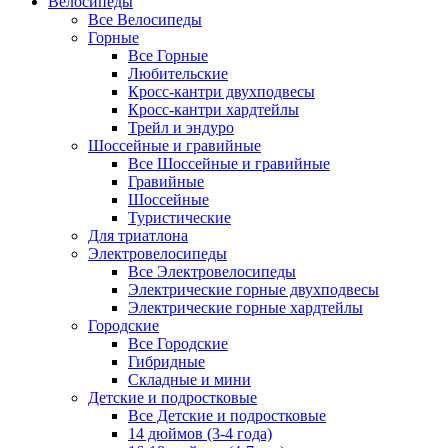
Велосипеды
Все Велосипеды
Горные
Все Горные
Любительские
Кросс-кантри двухподвесы
Кросс-кантри хардтейлы
Трейл и эндуро
Шоссейные и гравийные
Все Шоссейные и гравийные
Гравийные
Шоссейные
Туристические
Для триатлона
Электровелосипеды
Все Электровелосипеды
Электрические горные двухподвесы
Электрические горные хардтейлы
Городские
Все Городские
Гибридные
Складные и мини
Детские и подростковые
Все Детские и подростковые
14 дюймов (3-4 года)