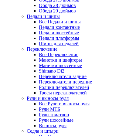
Обода 28 дюймов
Обода 29 дюймов
Педали и шипы
Все Педали и шипы
Педали контактные
Педали шоссейные
Педали платформы
Шипы для педалей
Переключение
Все Переключение
Манетки и шифтеры
Манетки шоссейные
Shimano Di2
Переключатели задние
Переключатели передние
Ролики переключателей
Тросы переключателей
Рули и выносы руля
Все Рули и выносы руля
Рули МТБ
Рули триатлон
Рули шоссейные
Выносы руля
Седла и штыри