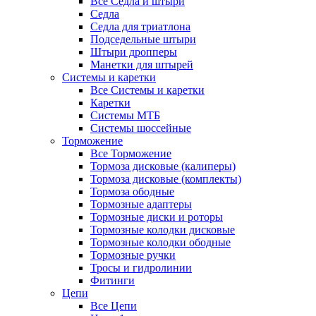
Все Седла и штыри
Седла
Седла для триатлона
Подседельные штыри
Штыри дропперы
Манетки для штырей
Системы и каретки
Все Системы и каретки
Каретки
Системы МТБ
Системы шоссейные
Торможение
Все Торможение
Тормоза дисковые (калиперы)
Тормоза дисковые (комплекты)
Тормоза ободные
Тормозные адаптеры
Тормозные диски и роторы
Тормозные колодки дисковые
Тормозные колодки ободные
Тормозные ручки
Тросы и гидролинии
Фитинги
Цепи
Все Цепи