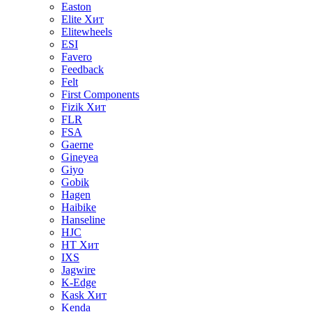
Easton
Elite
Хит
Elitewheels
ESI
Favero
Feedback
Felt
First Components
Fizik
Хит
FLR
FSA
Gaerne
Gineyea
Giyo
Gobik
Hagen
Haibike
Hanseline
HJC
HT
Хит
IXS
Jagwire
K-Edge
Kask
Хит
Kenda