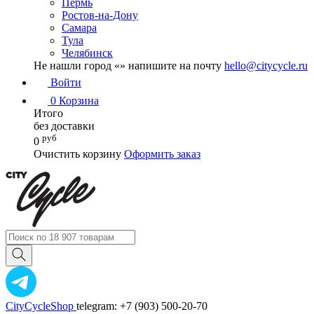
Пермь
Ростов-на-Дону
Самара
Тула
Челябинск
Не нашли город «
» напишите на почту
hello@citycycle.ru
Войти
0
Корзина
Итого
без доставки
руб
0
Очистить корзину
Оформить заказ
CityCycleShop
telegram: +7 (903) 500-20-70