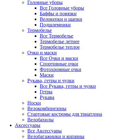
Головные уборы
Все Головные уборы
Баффы и повязки
Велокепки и шапки
Подшлемники
Термобелье
Все Термобелье
Термобелье летнее
Термобелье теплое
Очки и маски
Все Очки и маски
Спортивные очки
Фотохромные очки
Маски
Рукава, гетры и чулки
Все Рукава, гетры и чулки
Гетры
Рукава
Носки
Велокомбинезоны
Стартовые костюмы для триатлона
Велобахилы
Аксессуары
Все Аксессуары
Велобагажники и корзины