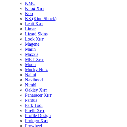
KMC
Knog
Хит
Koo
KS (Kind Shock)
Leatt
Хит
Limar
Lizard Skins
Look
Хит
Magene
Marin
Maxxis
MET
Хит
Moon
Mucky Nutz
Nalini
Navihood
Nimbl
Oakley
Хит
Panaracer
Хит
Pardus
Park Tool
Pirelli
Хит
Profile Design
Prologo
Хит
Prowheel