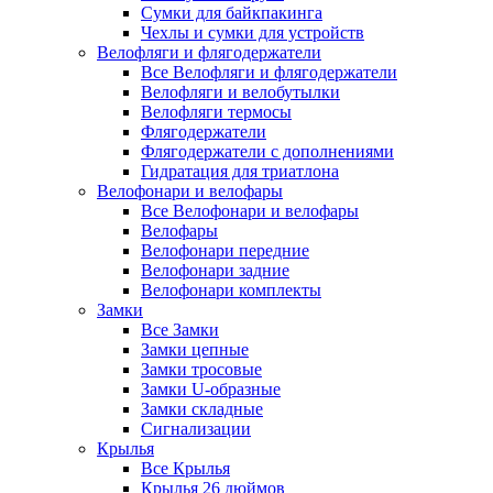
Сумки для байкпакинга
Чехлы и сумки для устройств
Велофляги и флягодержатели
Все Велофляги и флягодержатели
Велофляги и велобутылки
Велофляги термосы
Флягодержатели
Флягодержатели с дополнениями
Гидратация для триатлона
Велофонари и велофары
Все Велофонари и велофары
Велофары
Велофонари передние
Велофонари задние
Велофонари комплекты
Замки
Все Замки
Замки цепные
Замки тросовые
Замки U-образные
Замки складные
Сигнализации
Крылья
Все Крылья
Крылья 26 дюймов