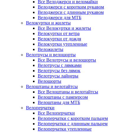
Все Велоджерси и веломайки
Велоджерси с коротким рукавом
Велоджерси с длинным рукавом
Велоджерси для МТБ
Велокуртки и жилеты
Все Велокуртки и жилеты
Велокуртки от ветра
Велокуртки от дождя
Велокуртки утепленные
Веложилеты
Велотрусы и велошорты
Все Велотрусы и велошорты
Велотрусы с лямками
Велотрусы без лямок
Велотрусы лайнеры
Велошорты
Велоштаны и велотайтсы
Все Велоштаны и велотайтсы
Велоштаны с памперсом
Велоштаны для МТБ
Велоперчатки
Все Велоперчатки
Велоперчатки с коротким пальцем
Велоперчатки с длинным пальцем
Велоперчатки утепленные