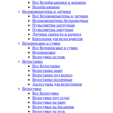
Все Велобагажники и корзины
Велобагажники
Велокомпьютеры и датчики
Все Велокомпьютеры и датчики
Велокомпьютеры беспроводные
Пульсометры нагрудные
Пульсометры наручные
Датчики скорости и каденса
Крепления для велогаджетов
Велорюкзаки и сумки
Все Велорюкзаки и сумки
Велорюкзаки
Велосумки на пояс
Велостанки
Все Велостанки
Велостанки smart
Велостанки под колесо
Велостанки роллерные
Аксессуары для велостанков
Велосумки
Все Велосумки
Велосумки под седло
Велосумки на раму
Велосумки на багажник
Велосумки на руль