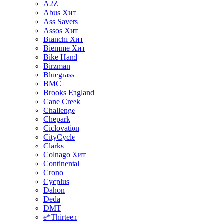
A2Z
Abus
Хит
Ass Savers
Assos
Хит
Bianchi
Хит
Biemme
Хит
Bike Hand
Birzman
Bluegrass
BMC
Brooks England
Cane Creek
Challenge
Chepark
Ciclovation
CityCycle
Clarks
Colnago
Хит
Continental
Crono
Cycplus
Dahon
Deda
DMT
e*Thirteen