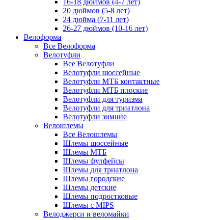
16-18 дюймов (4-7 лет)
20 дюймов (5-8 лет)
24 дюйма (7-11 лет)
26-27 дюймов (10-16 лет)
Велоформа
Все Велоформа
Велотуфли
Все Велотуфли
Велотуфли шоссейные
Велотуфли МТБ контактные
Велотуфли МТБ плоские
Велотуфли для туризма
Велотуфли для триатлона
Велотуфли зимние
Велошлемы
Все Велошлемы
Шлемы шоссейные
Шлемы МТБ
Шлемы фулфейсы
Шлемы для триатлона
Шлемы городские
Шлемы детские
Шлемы подростковые
Шлемы с MIPS
Велоджерси и веломайки