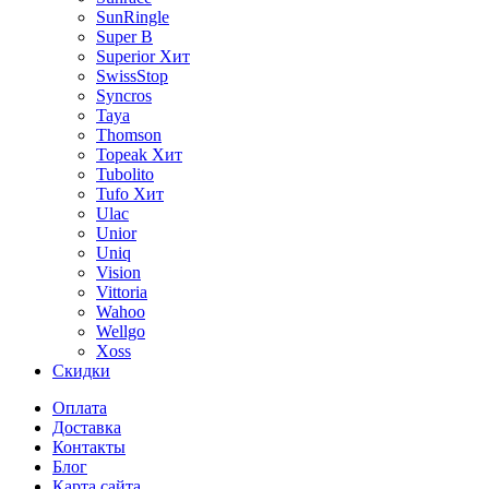
SunRingle
Super B
Superior
Хит
SwissStop
Syncros
Taya
Thomson
Topeak
Хит
Tubolito
Tufo
Хит
Ulac
Unior
Uniq
Vision
Vittoria
Wahoo
Wellgo
Xoss
Скидки
Оплата
Доставка
Контакты
Блог
Карта сайта