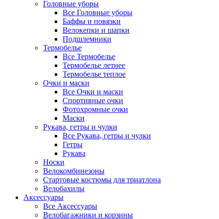
Головные уборы
Все Головные уборы
Баффы и повязки
Велокепки и шапки
Подшлемники
Термобелье
Все Термобелье
Термобелье летнее
Термобелье теплое
Очки и маски
Все Очки и маски
Спортивные очки
Фотохромные очки
Маски
Рукава, гетры и чулки
Все Рукава, гетры и чулки
Гетры
Рукава
Носки
Велокомбинезоны
Стартовые костюмы для триатлона
Велобахилы
Аксессуары
Все Аксессуары
Велобагажники и корзины