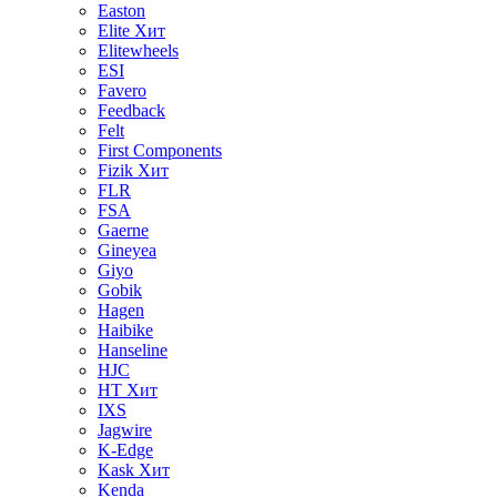
Easton
Elite
Хит
Elitewheels
ESI
Favero
Feedback
Felt
First Components
Fizik
Хит
FLR
FSA
Gaerne
Gineyea
Giyo
Gobik
Hagen
Haibike
Hanseline
HJC
HT
Хит
IXS
Jagwire
K-Edge
Kask
Хит
Kenda