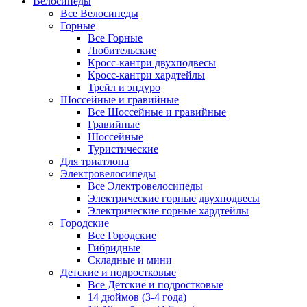
Велосипеды
Все Велосипеды
Горные
Все Горные
Любительские
Кросс-кантри двухподвесы
Кросс-кантри хардтейлы
Трейл и эндуро
Шоссейные и гравийные
Все Шоссейные и гравийные
Гравийные
Шоссейные
Туристические
Для триатлона
Электровелосипеды
Все Электровелосипеды
Электрические горные двухподвесы
Электрические горные хардтейлы
Городские
Все Городские
Гибридные
Складные и мини
Детские и подростковые
Все Детские и подростковые
14 дюймов (3-4 года)