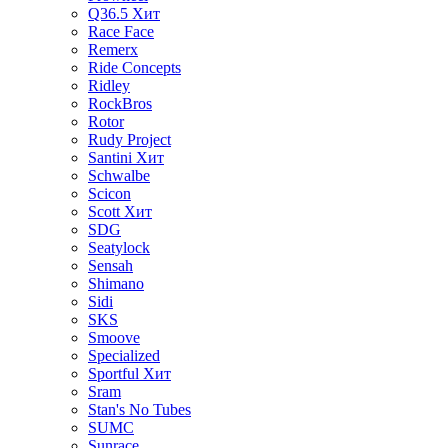
Q36.5
Хит
Race Face
Remerx
Ride Concepts
Ridley
RockBros
Rotor
Rudy Project
Santini
Хит
Schwalbe
Scicon
Scott
Хит
SDG
Seatylock
Sensah
Shimano
Sidi
SKS
Smoove
Specialized
Sportful
Хит
Sram
Stan's No Tubes
SUMC
Sunrace