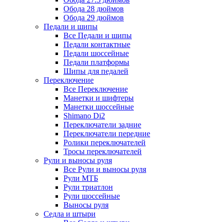
Обода 28 дюймов
Обода 29 дюймов
Педали и шипы
Все Педали и шипы
Педали контактные
Педали шоссейные
Педали платформы
Шипы для педалей
Переключение
Все Переключение
Манетки и шифтеры
Манетки шоссейные
Shimano Di2
Переключатели задние
Переключатели передние
Ролики переключателей
Тросы переключателей
Рули и выносы руля
Все Рули и выносы руля
Рули МТБ
Рули триатлон
Рули шоссейные
Выносы руля
Седла и штыри