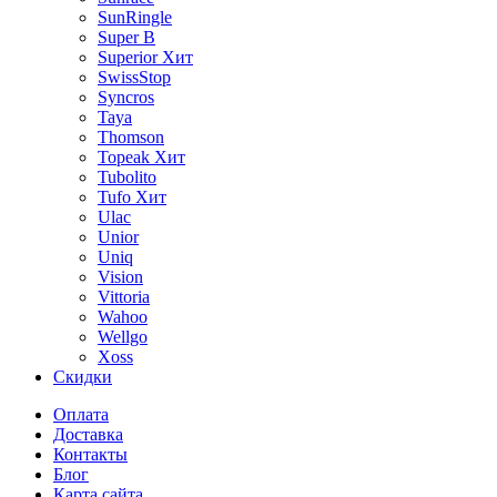
SunRingle
Super B
Superior
Хит
SwissStop
Syncros
Taya
Thomson
Topeak
Хит
Tubolito
Tufo
Хит
Ulac
Unior
Uniq
Vision
Vittoria
Wahoo
Wellgo
Xoss
Скидки
Оплата
Доставка
Контакты
Блог
Карта сайта