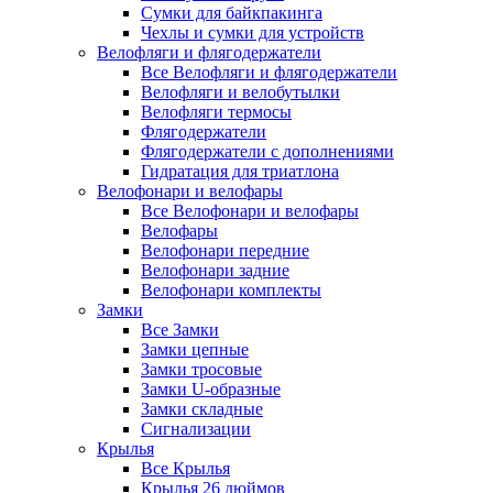
Сумки для байкпакинга
Чехлы и сумки для устройств
Велофляги и флягодержатели
Все Велофляги и флягодержатели
Велофляги и велобутылки
Велофляги термосы
Флягодержатели
Флягодержатели с дополнениями
Гидратация для триатлона
Велофонари и велофары
Все Велофонари и велофары
Велофары
Велофонари передние
Велофонари задние
Велофонари комплекты
Замки
Все Замки
Замки цепные
Замки тросовые
Замки U-образные
Замки складные
Сигнализации
Крылья
Все Крылья
Крылья 26 дюймов