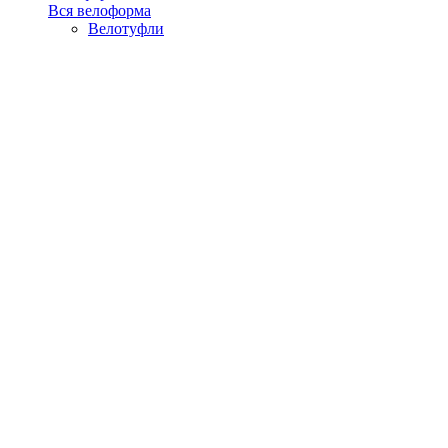
Вся велоформа
Велотуфли