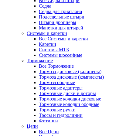
Все Седла и штыри
Седла
Седла для триатлона
Подседельные штыри
Штыри дропперы
Манетки для штырей
Системы и каретки
Все Системы и каретки
Каретки
Системы МТБ
Системы шоссейные
Торможение
Все Торможение
Тормоза дисковые (калиперы)
Тормоза дисковые (комплекты)
Тормоза ободные
Тормозные адаптеры
Тормозные диски и роторы
Тормозные колодки дисковые
Тормозные колодки ободные
Тормозные ручки
Тросы и гидролинии
Фитинги
Цепи
Все Цепи