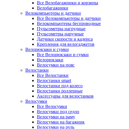
Все Велобагажники и корзины
Велобагажники
Велокомпьютеры и датчики
Все Велокомпьютеры и датчики
Велокомпьютеры беспроводные
Пульсометры нагрудные
Пульсометры наручные
Датчики скорости и каденса
Крепления для велогаджетов
Велорюкзаки и сумки
Все Велорюкзаки и сумки
Велорюкзаки
Велосумки на пояс
Велостанки
Все Велостанки
Велостанки smart
Велостанки под колесо
Велостанки роллерные
Аксессуары для велостанков
Велосумки
Все Велосумки
Велосумки под седло
Велосумки на раму
Велосумки на багажник
Велосумки на руль