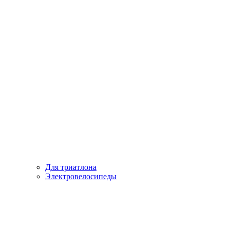
Для триатлона
Электровелосипеды