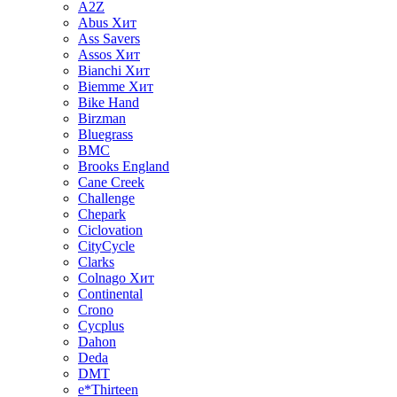
A2Z
Abus
Хит
Ass Savers
Assos
Хит
Bianchi
Хит
Biemme
Хит
Bike Hand
Birzman
Bluegrass
BMC
Brooks England
Cane Creek
Challenge
Chepark
Ciclovation
CityCycle
Clarks
Colnago
Хит
Continental
Crono
Cycplus
Dahon
Deda
DMT
e*Thirteen