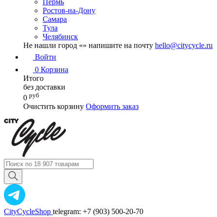
Пермь
Ростов-на-Дону
Самара
Тула
Челябинск
Не нашли город «
» напишите на почту
hello@citycycle.ru
Войти
0
Корзина
Итого
без доставки
руб
0
Очистить корзину
Оформить заказ
CityCycleShop
telegram: +7 (903) 500-20-70