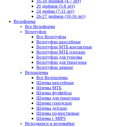
16-18 дюймов (4-7 лет)
20 дюймов (5-8 лет)
24 дюйма (7-11 лет)
26-27 дюймов (10-16 лет)
Велоформа
Все Велоформа
Велотуфли
Все Велотуфли
Велотуфли шоссейные
Велотуфли МТБ контактные
Велотуфли МТБ плоские
Велотуфли для туризма
Велотуфли для триатлона
Велотуфли зимние
Велошлемы
Все Велошлемы
Шлемы шоссейные
Шлемы МТБ
Шлемы фулфейсы
Шлемы для триатлона
Шлемы городские
Шлемы детские
Шлемы подростковые
Шлемы с MIPS
Велоджерси и веломайки