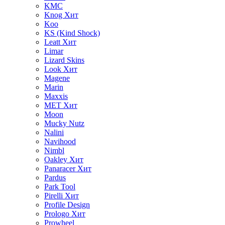
KMC
Knog
Хит
Koo
KS (Kind Shock)
Leatt
Хит
Limar
Lizard Skins
Look
Хит
Magene
Marin
Maxxis
MET
Хит
Moon
Mucky Nutz
Nalini
Navihood
Nimbl
Oakley
Хит
Panaracer
Хит
Pardus
Park Tool
Pirelli
Хит
Profile Design
Prologo
Хит
Prowheel