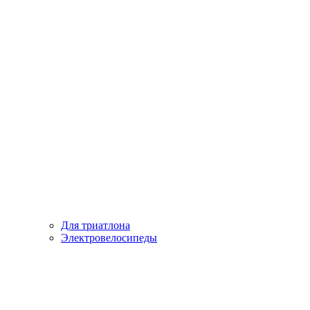
Для триатлона
Электровелосипеды