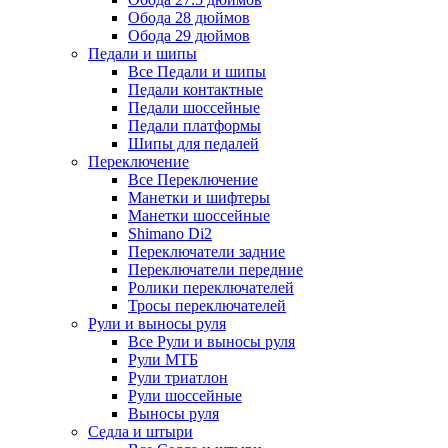
Обода 28 дюймов
Обода 29 дюймов
Педали и шипы
Все Педали и шипы
Педали контактные
Педали шоссейные
Педали платформы
Шипы для педалей
Переключение
Все Переключение
Манетки и шифтеры
Манетки шоссейные
Shimano Di2
Переключатели задние
Переключатели передние
Ролики переключателей
Тросы переключателей
Рули и выносы руля
Все Рули и выносы руля
Рули МТБ
Рули триатлон
Рули шоссейные
Выносы руля
Седла и штыри