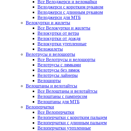
Все Велоджерси и веломайки
Велоджерси с коротким рукавом
Велоджерси с длинным рукавом
Велоджерси для МТБ
Велокуртки и жилеты
Все Велокуртки и жилеты
Велокуртки от ветра
Велокуртки от дождя
Велокуртки утепленные
Веложилеты
Велотрусы и велошорты
Все Велотрусы и велошорты
Велотрусы с лямками
Велотрусы без лямок
Велотрусы лайнеры
Велошорты
Велоштаны и велотайтсы
Все Велоштаны и велотайтсы
Велоштаны с памперсом
Велоштаны для МТБ
Велоперчатки
Все Велоперчатки
Велоперчатки с коротким пальцем
Велоперчатки с длинным пальцем
Велоперчатки утепленные