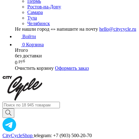
Пермь
Ростов-на-Дону
Самара
Тула
Челябинск
Не нашли город «
» напишите на почту
hello@citycycle.ru
Войти
0
Корзина
Итого
без доставки
руб
0
Очистить корзину
Оформить заказ
CityCycleShop
telegram: +7 (903) 500-20-70