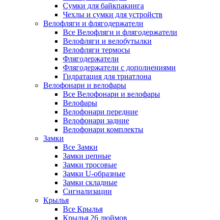
Сумки для байкпакинга
Чехлы и сумки для устройств
Велофляги и флягодержатели
Все Велофляги и флягодержатели
Велофляги и велобутылки
Велофляги термосы
Флягодержатели
Флягодержатели с дополнениями
Гидратация для триатлона
Велофонари и велофары
Все Велофонари и велофары
Велофары
Велофонари передние
Велофонари задние
Велофонари комплекты
Замки
Все Замки
Замки цепные
Замки тросовые
Замки U-образные
Замки складные
Сигнализации
Крылья
Все Крылья
Крылья 26 дюймов