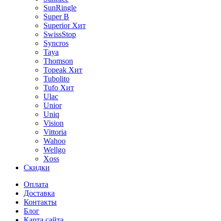
SunRingle
Super B
Superior
Хит
SwissStop
Syncros
Taya
Thomson
Topeak
Хит
Tubolito
Tufo
Хит
Ulac
Unior
Uniq
Vision
Vittoria
Wahoo
Wellgo
Xoss
Скидки
Оплата
Доставка
Контакты
Блог
Карта сайта