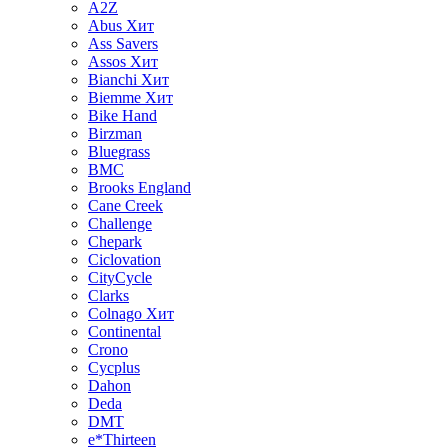
A2Z
Abus
Хит
Ass Savers
Assos
Хит
Bianchi
Хит
Biemme
Хит
Bike Hand
Birzman
Bluegrass
BMC
Brooks England
Cane Creek
Challenge
Chepark
Ciclovation
CityCycle
Clarks
Colnago
Хит
Continental
Crono
Cycplus
Dahon
Deda
DMT
e*Thirteen