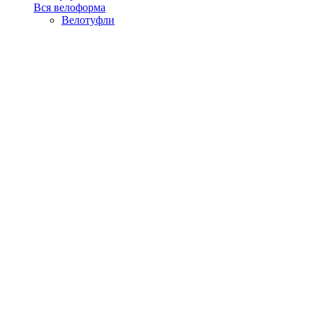
Вся велоформа
Велотуфли