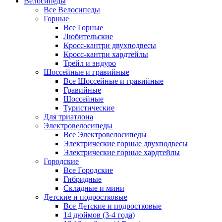
Велосипеды
Все Велосипеды
Горные
Все Горные
Любительские
Кросс-кантри двухподвесы
Кросс-кантри хардтейлы
Трейл и эндуро
Шоссейные и гравийные
Все Шоссейные и гравийные
Гравийные
Шоссейные
Туристические
Для триатлона
Электровелосипеды
Все Электровелосипеды
Электрические горные двухподвесы
Электрические горные хардтейлы
Городские
Все Городские
Гибридные
Складные и мини
Детские и подростковые
Все Детские и подростковые
14 дюймов (3-4 года)