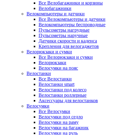
Все Велобагажники и корзины
Велобагажники
Велокомпьютеры и датчики
Все Велокомпьютеры и датчики
Велокомпьютеры беспроводные
Пульсометры нагрудные
Пульсометры наручные
Датчики скорости и каденса
Крепления для велогаджетов
Велорюкзаки и сумки
Все Велорюкзаки и сумки
Велорюкзаки
Велосумки на пояс
Велостанки
Все Велостанки
Велостанки smart
Велостанки под колесо
Велостанки роллерные
Аксессуары для велостанков
Велосумки
Все Велосумки
Велосумки под седло
Велосумки на раму
Велосумки на багажник
Велосумки на руль