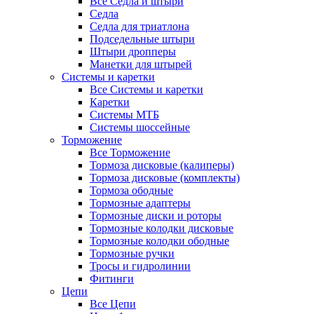
Все Седла и штыри
Седла
Седла для триатлона
Подседельные штыри
Штыри дропперы
Манетки для штырей
Системы и каретки
Все Системы и каретки
Каретки
Системы МТБ
Системы шоссейные
Торможение
Все Торможение
Тормоза дисковые (калиперы)
Тормоза дисковые (комплекты)
Тормоза ободные
Тормозные адаптеры
Тормозные диски и роторы
Тормозные колодки дисковые
Тормозные колодки ободные
Тормозные ручки
Тросы и гидролинии
Фитинги
Цепи
Все Цепи