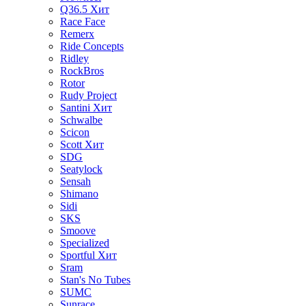
Q36.5
Хит
Race Face
Remerx
Ride Concepts
Ridley
RockBros
Rotor
Rudy Project
Santini
Хит
Schwalbe
Scicon
Scott
Хит
SDG
Seatylock
Sensah
Shimano
Sidi
SKS
Smoove
Specialized
Sportful
Хит
Sram
Stan's No Tubes
SUMC
Sunrace