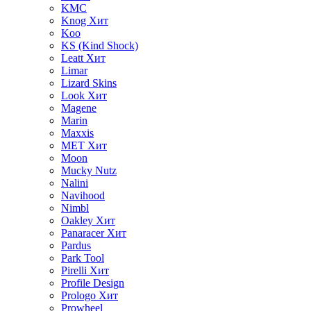
KMC
Knog
Хит
Koo
KS (Kind Shock)
Leatt
Хит
Limar
Lizard Skins
Look
Хит
Magene
Marin
Maxxis
MET
Хит
Moon
Mucky Nutz
Nalini
Navihood
Nimbl
Oakley
Хит
Panaracer
Хит
Pardus
Park Tool
Pirelli
Хит
Profile Design
Prologo
Хит
Prowheel