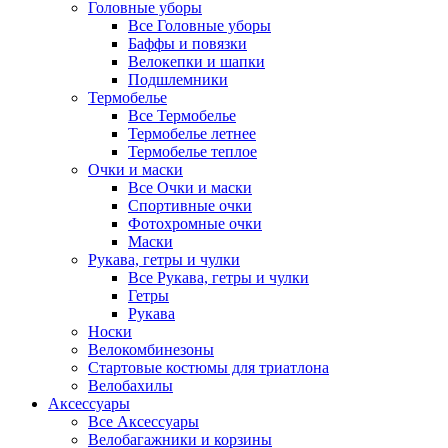
Головные уборы
Все Головные уборы
Баффы и повязки
Велокепки и шапки
Подшлемники
Термобелье
Все Термобелье
Термобелье летнее
Термобелье теплое
Очки и маски
Все Очки и маски
Спортивные очки
Фотохромные очки
Маски
Рукава, гетры и чулки
Все Рукава, гетры и чулки
Гетры
Рукава
Носки
Велокомбинезоны
Стартовые костюмы для триатлона
Велобахилы
Аксессуары
Все Аксессуары
Велобагажники и корзины