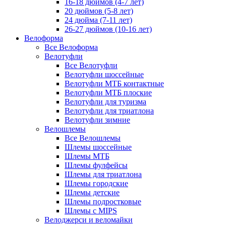
16-18 дюймов (4-7 лет)
20 дюймов (5-8 лет)
24 дюйма (7-11 лет)
26-27 дюймов (10-16 лет)
Велоформа
Все Велоформа
Велотуфли
Все Велотуфли
Велотуфли шоссейные
Велотуфли МТБ контактные
Велотуфли МТБ плоские
Велотуфли для туризма
Велотуфли для триатлона
Велотуфли зимние
Велошлемы
Все Велошлемы
Шлемы шоссейные
Шлемы МТБ
Шлемы фулфейсы
Шлемы для триатлона
Шлемы городские
Шлемы детские
Шлемы подростковые
Шлемы с MIPS
Велоджерси и веломайки