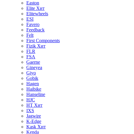
Easton
Elite
Хит
Elitewheels
ESI
Favero
Feedback
Felt
First Components
Fizik
Хит
FLR
FSA
Gaerne
Gineyea
Giyo
Gobik
Hagen
Haibike
Hanseline
HJC
HT
Хит
IXS
Jagwire
K-Edge
Kask
Хит
Kenda