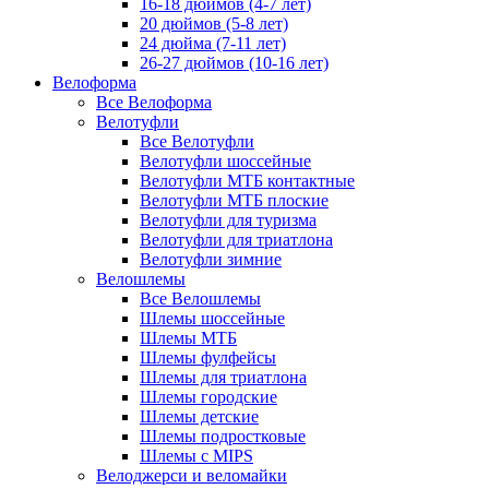
16-18 дюймов (4-7 лет)
20 дюймов (5-8 лет)
24 дюйма (7-11 лет)
26-27 дюймов (10-16 лет)
Велоформа
Все Велоформа
Велотуфли
Все Велотуфли
Велотуфли шоссейные
Велотуфли МТБ контактные
Велотуфли МТБ плоские
Велотуфли для туризма
Велотуфли для триатлона
Велотуфли зимние
Велошлемы
Все Велошлемы
Шлемы шоссейные
Шлемы МТБ
Шлемы фулфейсы
Шлемы для триатлона
Шлемы городские
Шлемы детские
Шлемы подростковые
Шлемы с MIPS
Велоджерси и веломайки