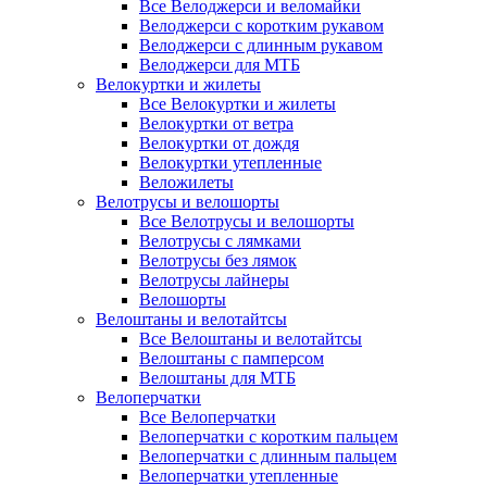
Все Велоджерси и веломайки
Велоджерси с коротким рукавом
Велоджерси с длинным рукавом
Велоджерси для МТБ
Велокуртки и жилеты
Все Велокуртки и жилеты
Велокуртки от ветра
Велокуртки от дождя
Велокуртки утепленные
Веложилеты
Велотрусы и велошорты
Все Велотрусы и велошорты
Велотрусы с лямками
Велотрусы без лямок
Велотрусы лайнеры
Велошорты
Велоштаны и велотайтсы
Все Велоштаны и велотайтсы
Велоштаны с памперсом
Велоштаны для МТБ
Велоперчатки
Все Велоперчатки
Велоперчатки с коротким пальцем
Велоперчатки с длинным пальцем
Велоперчатки утепленные