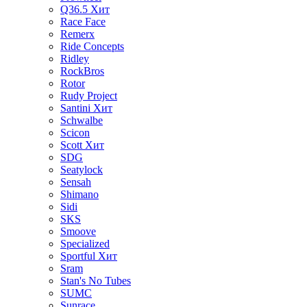
Q36.5
Хит
Race Face
Remerx
Ride Concepts
Ridley
RockBros
Rotor
Rudy Project
Santini
Хит
Schwalbe
Scicon
Scott
Хит
SDG
Seatylock
Sensah
Shimano
Sidi
SKS
Smoove
Specialized
Sportful
Хит
Sram
Stan's No Tubes
SUMC
Sunrace