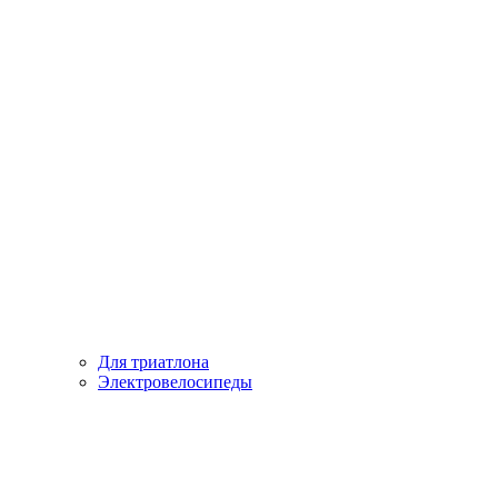
Для триатлона
Электровелосипеды