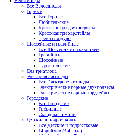
Велосипеды
Все Велосипеды
Горные
Все Горные
Любительские
Кросс-кантри двухподвесы
Кросс-кантри хардтейлы
Трейл и эндуро
Шоссейные и гравийные
Все Шоссейные и гравийные
Гравийные
Шоссейные
Туристические
Для триатлона
Электровелосипеды
Все Электровелосипеды
Электрические горные двухподвесы
Электрические горные хардтейлы
Городские
Все Городские
Гибридные
Складные и мини
Детские и подростковые
Все Детские и подростковые
14 дюймов (3-4 года)