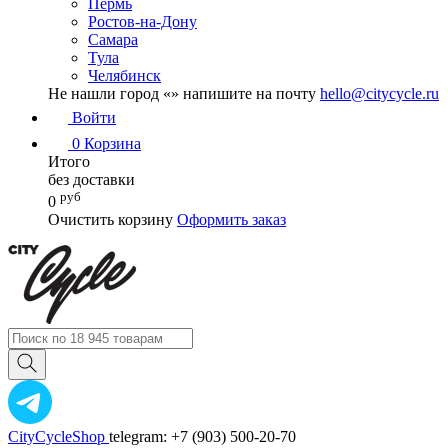
Пермь
Ростов-на-Дону
Самара
Тула
Челябинск
Не нашли город «
» напишите на почту
hello@citycycle.ru
Войти
0
Корзина
Итого
без доставки
руб
0
Очистить корзину
Оформить заказ
CityCycleShop
telegram: +7 (903) 500-20-70