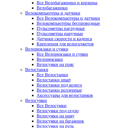
Все Велобагажники и корзины
Велобагажники
Велокомпьютеры и датчики
Все Велокомпьютеры и датчики
Велокомпьютеры беспроводные
Пульсометры нагрудные
Пульсометры наручные
Датчики скорости и каденса
Крепления для велогаджетов
Велорюкзаки и сумки
Все Велорюкзаки и сумки
Велорюкзаки
Велосумки на пояс
Велостанки
Все Велостанки
Велостанки smart
Велостанки под колесо
Велостанки роллерные
Аксессуары для велостанков
Велосумки
Все Велосумки
Велосумки под седло
Велосумки на раму
Велосумки на багажник
Велосумки на руль