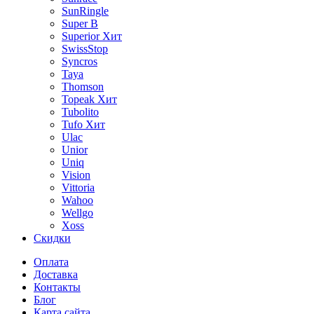
SunRingle
Super B
Superior
Хит
SwissStop
Syncros
Taya
Thomson
Topeak
Хит
Tubolito
Tufo
Хит
Ulac
Unior
Uniq
Vision
Vittoria
Wahoo
Wellgo
Xoss
Скидки
Оплата
Доставка
Контакты
Блог
Карта сайта