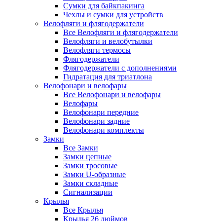
Сумки для байкпакинга
Чехлы и сумки для устройств
Велофляги и флягодержатели
Все Велофляги и флягодержатели
Велофляги и велобутылки
Велофляги термосы
Флягодержатели
Флягодержатели с дополнениями
Гидратация для триатлона
Велофонари и велофары
Все Велофонари и велофары
Велофары
Велофонари передние
Велофонари задние
Велофонари комплекты
Замки
Все Замки
Замки цепные
Замки тросовые
Замки U-образные
Замки складные
Сигнализации
Крылья
Все Крылья
Крылья 26 дюймов