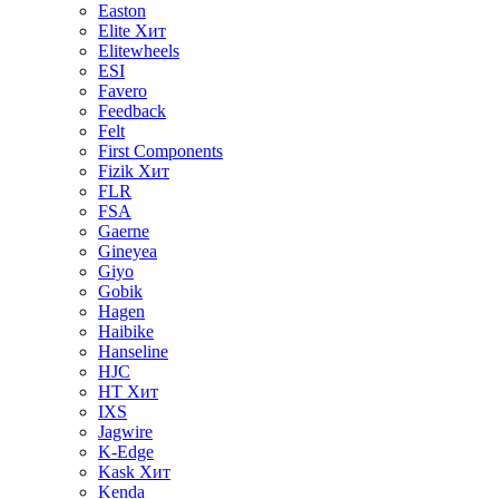
Easton
Elite
Хит
Elitewheels
ESI
Favero
Feedback
Felt
First Components
Fizik
Хит
FLR
FSA
Gaerne
Gineyea
Giyo
Gobik
Hagen
Haibike
Hanseline
HJC
HT
Хит
IXS
Jagwire
K-Edge
Kask
Хит
Kenda