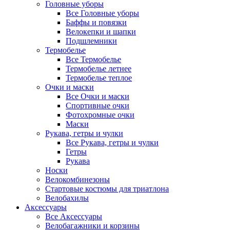
Головные уборы
Все Головные уборы
Баффы и повязки
Велокепки и шапки
Подшлемники
Термобелье
Все Термобелье
Термобелье летнее
Термобелье теплое
Очки и маски
Все Очки и маски
Спортивные очки
Фотохромные очки
Маски
Рукава, гетры и чулки
Все Рукава, гетры и чулки
Гетры
Рукава
Носки
Велокомбинезоны
Стартовые костюмы для триатлона
Велобахилы
Аксессуары
Все Аксессуары
Велобагажники и корзины