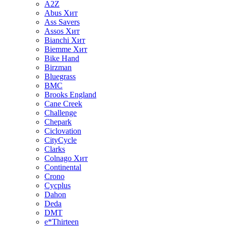
A2Z
Abus
Хит
Ass Savers
Assos
Хит
Bianchi
Хит
Biemme
Хит
Bike Hand
Birzman
Bluegrass
BMC
Brooks England
Cane Creek
Challenge
Chepark
Ciclovation
CityCycle
Clarks
Colnago
Хит
Continental
Crono
Cycplus
Dahon
Deda
DMT
e*Thirteen