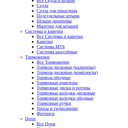
Все Седла и штыри
Седла
Седла для триатлона
Подседельные штыри
Штыри дропперы
Манетки для штырей
Системы и каретки
Все Системы и каретки
Каретки
Системы МТБ
Системы шоссейные
Торможение
Все Торможение
Тормоза дисковые (калиперы)
Тормоза дисковые (комплекты)
Тормоза ободные
Тормозные адаптеры
Тормозные диски и роторы
Тормозные колодки дисковые
Тормозные колодки ободные
Тормозные ручки
Тросы и гидролинии
Фитинги
Цепи
Все Цепи