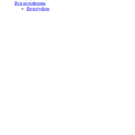
Вся велоформа
Велотуфли