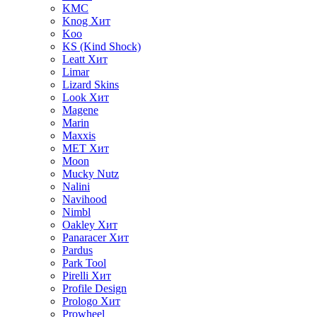
KMC
Knog
Хит
Koo
KS (Kind Shock)
Leatt
Хит
Limar
Lizard Skins
Look
Хит
Magene
Marin
Maxxis
MET
Хит
Moon
Mucky Nutz
Nalini
Navihood
Nimbl
Oakley
Хит
Panaracer
Хит
Pardus
Park Tool
Pirelli
Хит
Profile Design
Prologo
Хит
Prowheel