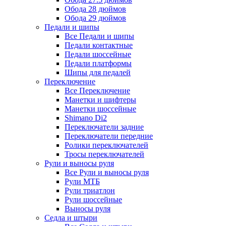
Обода 28 дюймов
Обода 29 дюймов
Педали и шипы
Все Педали и шипы
Педали контактные
Педали шоссейные
Педали платформы
Шипы для педалей
Переключение
Все Переключение
Манетки и шифтеры
Манетки шоссейные
Shimano Di2
Переключатели задние
Переключатели передние
Ролики переключателей
Тросы переключателей
Рули и выносы руля
Все Рули и выносы руля
Рули МТБ
Рули триатлон
Рули шоссейные
Выносы руля
Седла и штыри