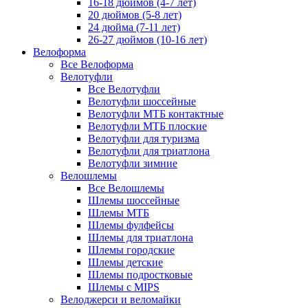
16-18 дюймов (4-7 лет)
20 дюймов (5-8 лет)
24 дюйма (7-11 лет)
26-27 дюймов (10-16 лет)
Велоформа
Все Велоформа
Велотуфли
Все Велотуфли
Велотуфли шоссейные
Велотуфли МТБ контактные
Велотуфли МТБ плоские
Велотуфли для туризма
Велотуфли для триатлона
Велотуфли зимние
Велошлемы
Все Велошлемы
Шлемы шоссейные
Шлемы МТБ
Шлемы фулфейсы
Шлемы для триатлона
Шлемы городские
Шлемы детские
Шлемы подростковые
Шлемы с MIPS
Велоджерси и веломайки