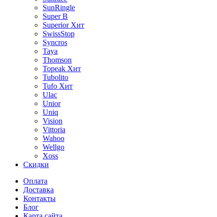
SunRingle
Super B
Superior
Хит
SwissStop
Syncros
Taya
Thomson
Topeak
Хит
Tubolito
Tufo
Хит
Ulac
Unior
Uniq
Vision
Vittoria
Wahoo
Wellgo
Xoss
Скидки
Оплата
Доставка
Контакты
Блог
Карта сайта