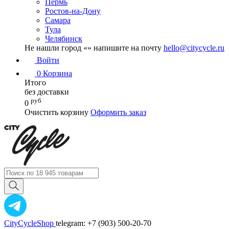
Пермь
Ростов-на-Дону
Самара
Тула
Челябинск
Не нашли город «
» напишите на почту
hello@citycycle.ru
Войти
0
Корзина
Итого
без доставки
руб
0
Очистить корзину
Оформить заказ
CityCycleShop
telegram: +7 (903) 500-20-70