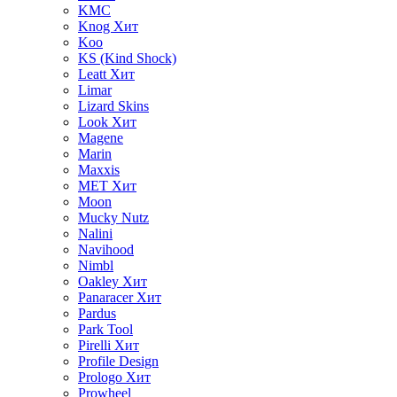
KMC
Knog
Хит
Koo
KS (Kind Shock)
Leatt
Хит
Limar
Lizard Skins
Look
Хит
Magene
Marin
Maxxis
MET
Хит
Moon
Mucky Nutz
Nalini
Navihood
Nimbl
Oakley
Хит
Panaracer
Хит
Pardus
Park Tool
Pirelli
Хит
Profile Design
Prologo
Хит
Prowheel