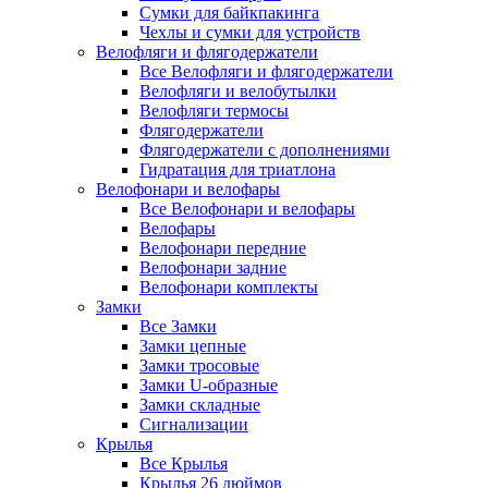
Сумки для байкпакинга
Чехлы и сумки для устройств
Велофляги и флягодержатели
Все Велофляги и флягодержатели
Велофляги и велобутылки
Велофляги термосы
Флягодержатели
Флягодержатели с дополнениями
Гидратация для триатлона
Велофонари и велофары
Все Велофонари и велофары
Велофары
Велофонари передние
Велофонари задние
Велофонари комплекты
Замки
Все Замки
Замки цепные
Замки тросовые
Замки U-образные
Замки складные
Сигнализации
Крылья
Все Крылья
Крылья 26 дюймов