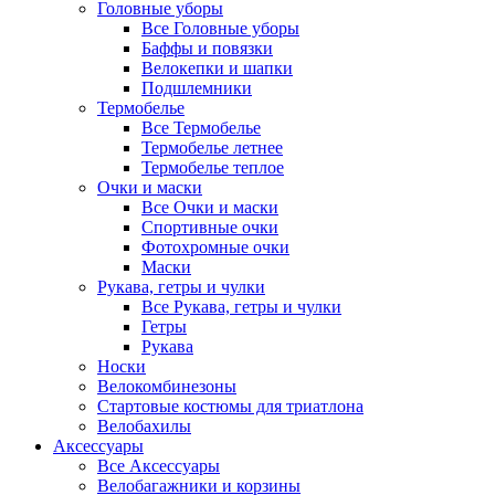
Головные уборы
Все Головные уборы
Баффы и повязки
Велокепки и шапки
Подшлемники
Термобелье
Все Термобелье
Термобелье летнее
Термобелье теплое
Очки и маски
Все Очки и маски
Спортивные очки
Фотохромные очки
Маски
Рукава, гетры и чулки
Все Рукава, гетры и чулки
Гетры
Рукава
Носки
Велокомбинезоны
Стартовые костюмы для триатлона
Велобахилы
Аксессуары
Все Аксессуары
Велобагажники и корзины