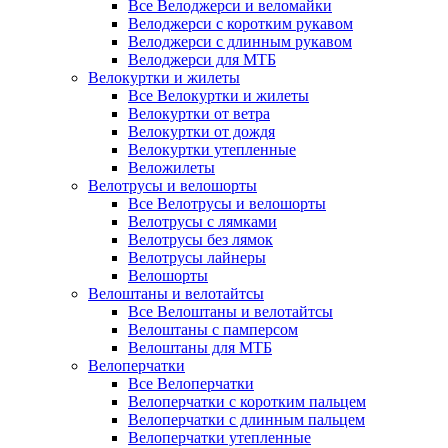
Все Велоджерси и веломайки
Велоджерси с коротким рукавом
Велоджерси с длинным рукавом
Велоджерси для МТБ
Велокуртки и жилеты
Все Велокуртки и жилеты
Велокуртки от ветра
Велокуртки от дождя
Велокуртки утепленные
Веложилеты
Велотрусы и велошорты
Все Велотрусы и велошорты
Велотрусы с лямками
Велотрусы без лямок
Велотрусы лайнеры
Велошорты
Велоштаны и велотайтсы
Все Велоштаны и велотайтсы
Велоштаны с памперсом
Велоштаны для МТБ
Велоперчатки
Все Велоперчатки
Велоперчатки с коротким пальцем
Велоперчатки с длинным пальцем
Велоперчатки утепленные