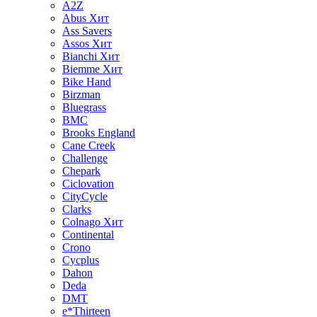
A2Z
Abus
Хит
Ass Savers
Assos
Хит
Bianchi
Хит
Biemme
Хит
Bike Hand
Birzman
Bluegrass
BMC
Brooks England
Cane Creek
Challenge
Chepark
Ciclovation
CityCycle
Clarks
Colnago
Хит
Continental
Crono
Cycplus
Dahon
Deda
DMT
e*Thirteen