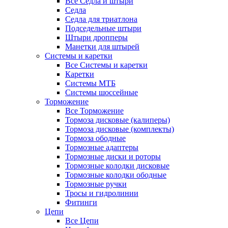
Все Седла и штыри
Седла
Седла для триатлона
Подседельные штыри
Штыри дропперы
Манетки для штырей
Системы и каретки
Все Системы и каретки
Каретки
Системы МТБ
Системы шоссейные
Торможение
Все Торможение
Тормоза дисковые (калиперы)
Тормоза дисковые (комплекты)
Тормоза ободные
Тормозные адаптеры
Тормозные диски и роторы
Тормозные колодки дисковые
Тормозные колодки ободные
Тормозные ручки
Тросы и гидролинии
Фитинги
Цепи
Все Цепи