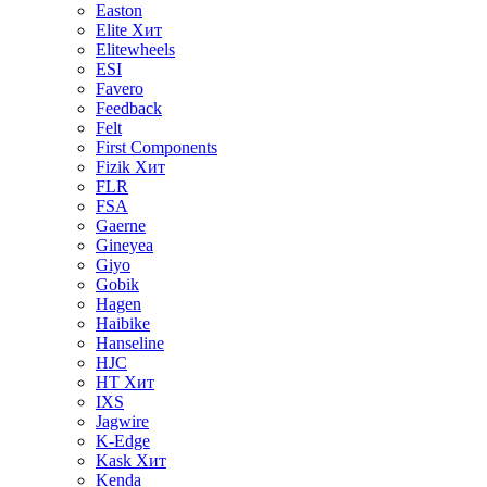
Easton
Elite
Хит
Elitewheels
ESI
Favero
Feedback
Felt
First Components
Fizik
Хит
FLR
FSA
Gaerne
Gineyea
Giyo
Gobik
Hagen
Haibike
Hanseline
HJC
HT
Хит
IXS
Jagwire
K-Edge
Kask
Хит
Kenda