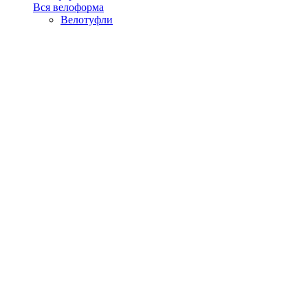
Вся велоформа
Велотуфли