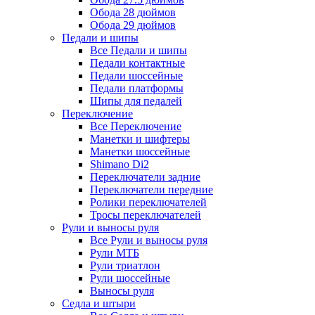
Обода 28 дюймов
Обода 29 дюймов
Педали и шипы
Все Педали и шипы
Педали контактные
Педали шоссейные
Педали платформы
Шипы для педалей
Переключение
Все Переключение
Манетки и шифтеры
Манетки шоссейные
Shimano Di2
Переключатели задние
Переключатели передние
Ролики переключателей
Тросы переключателей
Рули и выносы руля
Все Рули и выносы руля
Рули МТБ
Рули триатлон
Рули шоссейные
Выносы руля
Седла и штыри