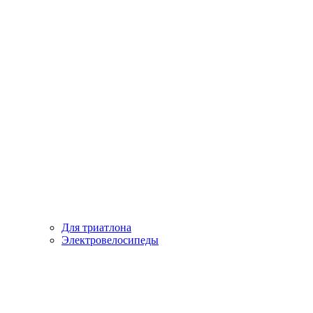
Для триатлона
Электровелосипеды