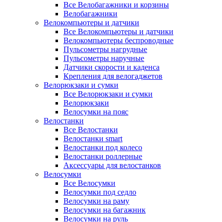
Все Велобагажники и корзины
Велобагажники
Велокомпьютеры и датчики
Все Велокомпьютеры и датчики
Велокомпьютеры беспроводные
Пульсометры нагрудные
Пульсометры наручные
Датчики скорости и каденса
Крепления для велогаджетов
Велорюкзаки и сумки
Все Велорюкзаки и сумки
Велорюкзаки
Велосумки на пояс
Велостанки
Все Велостанки
Велостанки smart
Велостанки под колесо
Велостанки роллерные
Аксессуары для велостанков
Велосумки
Все Велосумки
Велосумки под седло
Велосумки на раму
Велосумки на багажник
Велосумки на руль