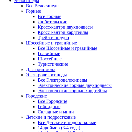
Велосипеды
Все Велосипеды
Горные
Все Горные
Любительские
Кросс-кантри двухподвесы
Кросс-кантри хардтейлы
Трейл и эндуро
Шоссейные и гравийные
Все Шоссейные и гравийные
Гравийные
Шоссейные
Туристические
Для триатлона
Электровелосипеды
Все Электровелосипеды
Электрические горные двухподвесы
Электрические горные хардтейлы
Городские
Все Городские
Гибридные
Складные и мини
Детские и подростковые
Все Детские и подростковые
14 дюймов (3-4 года)