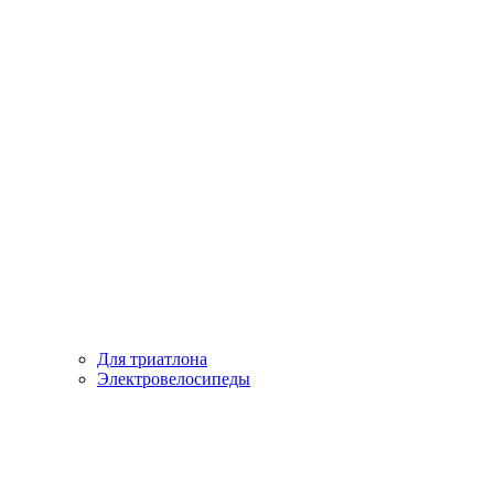
Для триатлона
Электровелосипеды