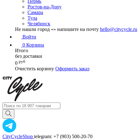
Пермь
Ростов-на-Дону
Самара
Тула
Челябинск
Не нашли город «
» напишите на почту
hello@citycycle.ru
Войти
0
Корзина
Итого
без доставки
руб
0
Очистить корзину
Оформить заказ
CityCycleShop
telegram: +7 (903) 500-20-70