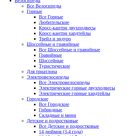
Велосипеды
Все Велосипеды
Горные
Все Горные
Любительские
Кросс-кантри двухподвесы
Кросс-кантри хардтейлы
Трейл и эндуро
Шоссейные и гравийные
Все Шоссейные и гравийные
Гравийные
Шоссейные
Туристические
Для триатлона
Электровелосипеды
Все Электровелосипеды
Электрические горные двухподвесы
Электрические горные хардтейлы
Городские
Все Городские
Гибридные
Складные и мини
Детские и подростковые
Все Детские и подростковые
14 дюймов (3-4 года)