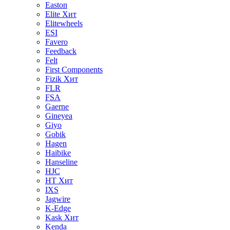
Easton
Elite
Хит
Elitewheels
ESI
Favero
Feedback
Felt
First Components
Fizik
Хит
FLR
FSA
Gaerne
Gineyea
Giyo
Gobik
Hagen
Haibike
Hanseline
HJC
HT
Хит
IXS
Jagwire
K-Edge
Kask
Хит
Kenda