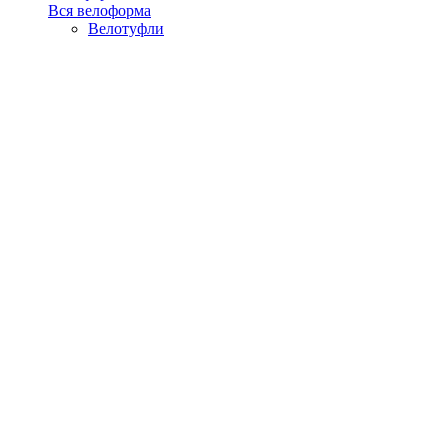
Вся велоформа
Велотуфли