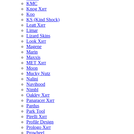
KMC
Knog
Хит
Koo
KS (Kind Shock)
Leatt
Хит
Limar
Lizard Skins
Look
Хит
Magene
Marin
Maxxis
MET
Хит
Moon
Mucky Nutz
Nalini
Navihood
Nimbl
Oakley
Хит
Panaracer
Хит
Pardus
Park Tool
Pirelli
Хит
Profile Design
Prologo
Хит
Prowheel