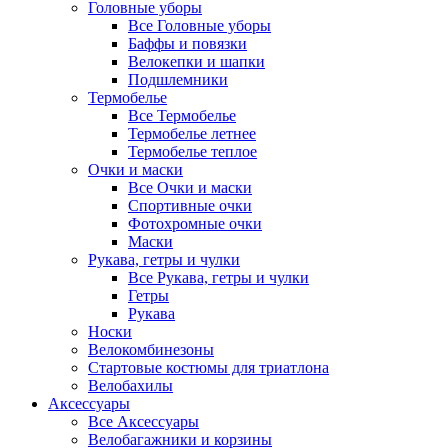
Головные уборы
Все Головные уборы
Баффы и повязки
Велокепки и шапки
Подшлемники
Термобелье
Все Термобелье
Термобелье летнее
Термобелье теплое
Очки и маски
Все Очки и маски
Спортивные очки
Фотохромные очки
Маски
Рукава, гетры и чулки
Все Рукава, гетры и чулки
Гетры
Рукава
Носки
Велокомбинезоны
Стартовые костюмы для триатлона
Велобахилы
Аксессуары
Все Аксессуары
Велобагажники и корзины