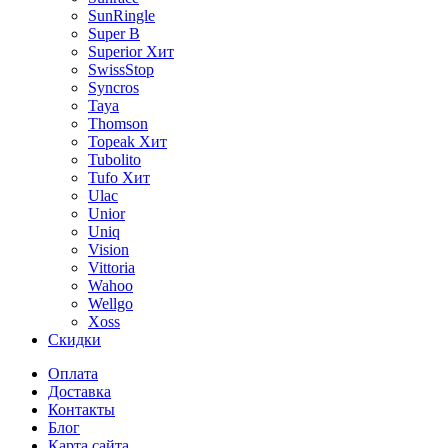
SunRingle
Super B
Superior
Хит
SwissStop
Syncros
Taya
Thomson
Topeak
Хит
Tubolito
Tufo
Хит
Ulac
Unior
Uniq
Vision
Vittoria
Wahoo
Wellgo
Xoss
Скидки
Оплата
Доставка
Контакты
Блог
Карта сайта