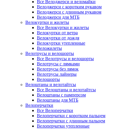
Все Велоджерси и веломайки
Велоджерси с коротким рукавом
Велоджерси с длинным рукавом
Велоджерси для МТБ
Велокуртки и жилеты
Все Велокуртки и жилеты
Велокуртки от ветра
Велокуртки от дождя
Велокуртки утепленные
Веложилеты
Велотрусы и велошорты
Все Велотрусы и велошорты
Велотрусы с лямками
Велотрусы без лямок
Велотрусы лайнеры
Велошорты
Велоштаны и велотайтсы
Все Велоштаны и велотайтсы
Велоштаны с памперсом
Велоштаны для МТБ
Велоперчатки
Все Велоперчатки
Велоперчатки с коротким пальцем
Велоперчатки с длинным пальцем
Велоперчатки утепленные