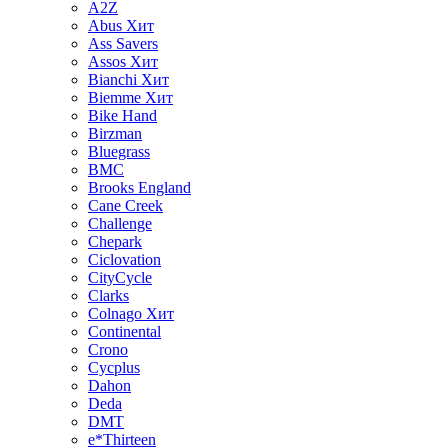
A2Z
Abus
Хит
Ass Savers
Assos
Хит
Bianchi
Хит
Biemme
Хит
Bike Hand
Birzman
Bluegrass
BMC
Brooks England
Cane Creek
Challenge
Chepark
Ciclovation
CityCycle
Clarks
Colnago
Хит
Continental
Crono
Cycplus
Dahon
Deda
DMT
e*Thirteen