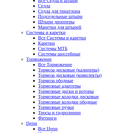
Все Седла и штыри
Седла
Седла для триатлона
Подседельные штыри
Штыри дропперы
Манетки для штырей
Системы и каретки
Все Системы и каретки
Каретки
Системы МТБ
Системы шоссейные
Торможение
Все Торможение
Тормоза дисковые (калиперы)
Тормоза дисковые (комплекты)
Тормоза ободные
Тормозные адаптеры
Тормозные диски и роторы
Тормозные колодки дисковые
Тормозные колодки ободные
Тормозные ручки
Тросы и гидролинии
Фитинги
Цепи
Все Цепи