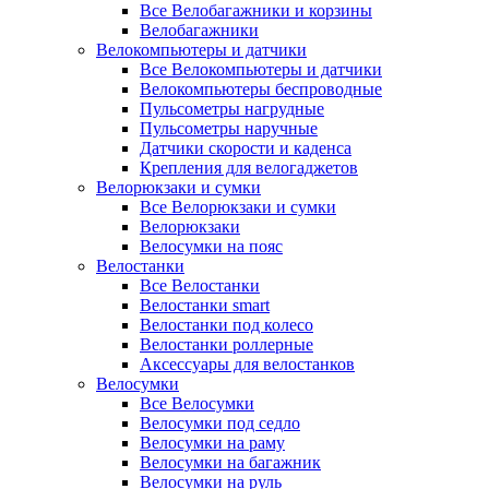
Все Велобагажники и корзины
Велобагажники
Велокомпьютеры и датчики
Все Велокомпьютеры и датчики
Велокомпьютеры беспроводные
Пульсометры нагрудные
Пульсометры наручные
Датчики скорости и каденса
Крепления для велогаджетов
Велорюкзаки и сумки
Все Велорюкзаки и сумки
Велорюкзаки
Велосумки на пояс
Велостанки
Все Велостанки
Велостанки smart
Велостанки под колесо
Велостанки роллерные
Аксессуары для велостанков
Велосумки
Все Велосумки
Велосумки под седло
Велосумки на раму
Велосумки на багажник
Велосумки на руль