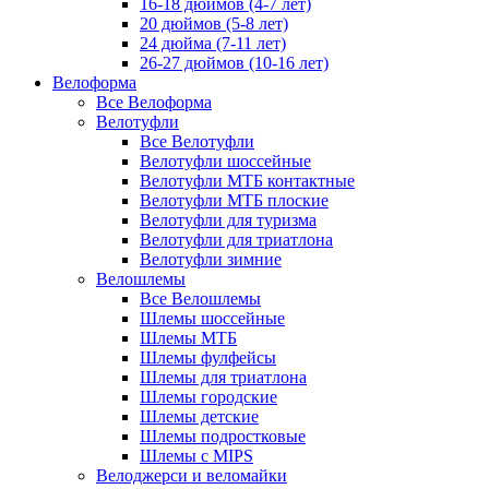
16-18 дюймов (4-7 лет)
20 дюймов (5-8 лет)
24 дюйма (7-11 лет)
26-27 дюймов (10-16 лет)
Велоформа
Все Велоформа
Велотуфли
Все Велотуфли
Велотуфли шоссейные
Велотуфли МТБ контактные
Велотуфли МТБ плоские
Велотуфли для туризма
Велотуфли для триатлона
Велотуфли зимние
Велошлемы
Все Велошлемы
Шлемы шоссейные
Шлемы МТБ
Шлемы фулфейсы
Шлемы для триатлона
Шлемы городские
Шлемы детские
Шлемы подростковые
Шлемы с MIPS
Велоджерси и веломайки