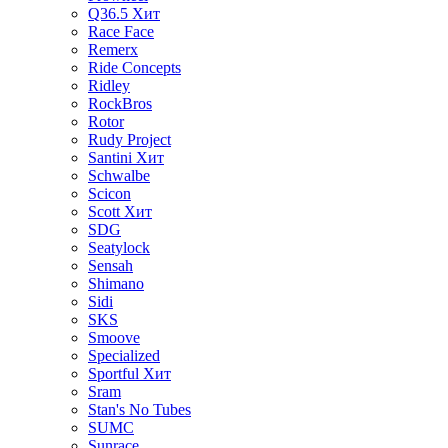
Q36.5
Хит
Race Face
Remerx
Ride Concepts
Ridley
RockBros
Rotor
Rudy Project
Santini
Хит
Schwalbe
Scicon
Scott
Хит
SDG
Seatylock
Sensah
Shimano
Sidi
SKS
Smoove
Specialized
Sportful
Хит
Sram
Stan's No Tubes
SUMC
Sunrace