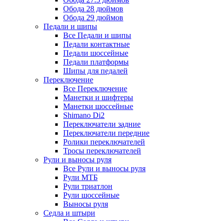
Обода 28 дюймов
Обода 29 дюймов
Педали и шипы
Все Педали и шипы
Педали контактные
Педали шоссейные
Педали платформы
Шипы для педалей
Переключение
Все Переключение
Манетки и шифтеры
Манетки шоссейные
Shimano Di2
Переключатели задние
Переключатели передние
Ролики переключателей
Тросы переключателей
Рули и выносы руля
Все Рули и выносы руля
Рули МТБ
Рули триатлон
Рули шоссейные
Выносы руля
Седла и штыри