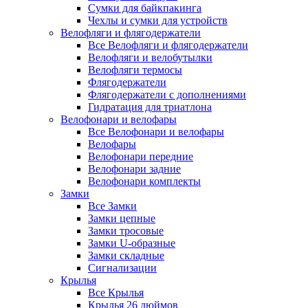
Сумки для байкпакинга
Чехлы и сумки для устройств
Велофляги и флягодержатели
Все Велофляги и флягодержатели
Велофляги и велобутылки
Велофляги термосы
Флягодержатели
Флягодержатели с дополнениями
Гидратация для триатлона
Велофонари и велофары
Все Велофонари и велофары
Велофары
Велофонари передние
Велофонари задние
Велофонари комплекты
Замки
Все Замки
Замки цепные
Замки тросовые
Замки U-образные
Замки складные
Сигнализации
Крылья
Все Крылья
Крылья 26 дюймов