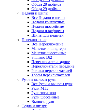
Обода 28 дюймов
Обода 29 дюймов
Педали и шипы
Все Педали и шипы
Педали контактные
Педали шоссейные
Педали платформы
Шипы для педалей
Переключение
Все Переключение
Манетки и шифтеры
Манетки шоссейные
Shimano Di2
Переключатели задние
Переключатели передние
Ролики переключателей
Тросы переключателей
Рули и выносы руля
Все Рули и выносы руля
Рули МТБ
Рули триатлон
Рули шоссейные
Выносы руля
Седла и штыри