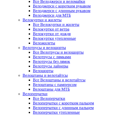
Все Велоджерси и веломайки
Велоджерси с коротким рукавом
Велоджерси с длинным рукавом
Велоджерси для МТБ
Велокуртки и жилеты
Все Велокуртки и жилеты
Велокуртки от ветра
Велокуртки от дождя
Велокуртки утепленные
Веложилеты
Велотрусы и велошорты
Все Велотрусы и велошорты
Велотрусы с лямками
Велотрусы без лямок
Велотрусы лайнеры
Велошорты
Велоштаны и велотайтсы
Все Велоштаны и велотайтсы
Велоштаны с памперсом
Велоштаны для МТБ
Велоперчатки
Все Велоперчатки
Велоперчатки с коротким пальцем
Велоперчатки с длинным пальцем
Велоперчатки утепленные