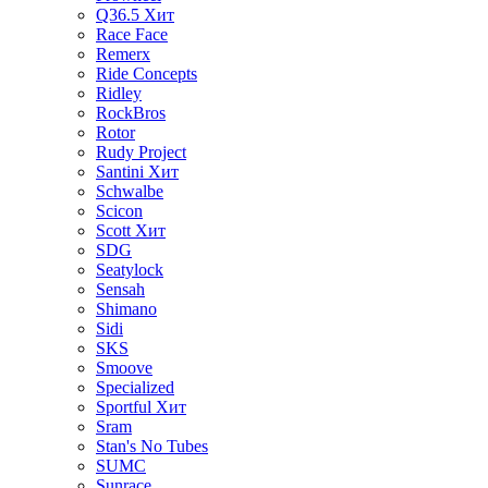
Q36.5
Хит
Race Face
Remerx
Ride Concepts
Ridley
RockBros
Rotor
Rudy Project
Santini
Хит
Schwalbe
Scicon
Scott
Хит
SDG
Seatylock
Sensah
Shimano
Sidi
SKS
Smoove
Specialized
Sportful
Хит
Sram
Stan's No Tubes
SUMC
Sunrace