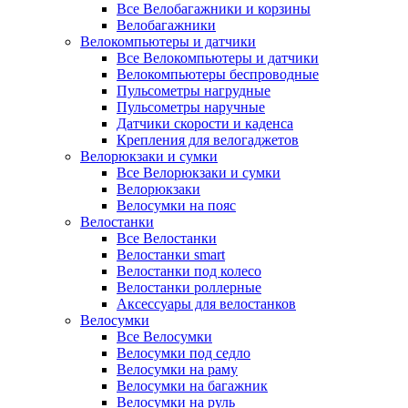
Все Велобагажники и корзины
Велобагажники
Велокомпьютеры и датчики
Все Велокомпьютеры и датчики
Велокомпьютеры беспроводные
Пульсометры нагрудные
Пульсометры наручные
Датчики скорости и каденса
Крепления для велогаджетов
Велорюкзаки и сумки
Все Велорюкзаки и сумки
Велорюкзаки
Велосумки на пояс
Велостанки
Все Велостанки
Велостанки smart
Велостанки под колесо
Велостанки роллерные
Аксессуары для велостанков
Велосумки
Все Велосумки
Велосумки под седло
Велосумки на раму
Велосумки на багажник
Велосумки на руль