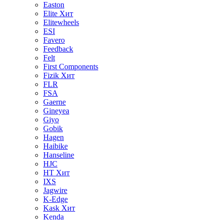
Easton
Elite
Хит
Elitewheels
ESI
Favero
Feedback
Felt
First Components
Fizik
Хит
FLR
FSA
Gaerne
Gineyea
Giyo
Gobik
Hagen
Haibike
Hanseline
HJC
HT
Хит
IXS
Jagwire
K-Edge
Kask
Хит
Kenda