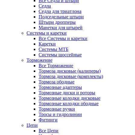
Все Седла и штыри
Седла
Седла для триатлона
Подседельные штыри
Штыри дропперы
Манетки для штырей
Системы и каретки
Все Системы и каретки
Каретки
Системы МТБ
Системы шоссейные
Торможение
Все Торможение
Тормоза дисковые (калиперы)
Тормоза дисковые (комплекты)
Тормоза ободные
Тормозные адаптеры
Тормозные диски и роторы
Тормозные колодки дисковые
Тормозные колодки ободные
Тормозные ручки
Тросы и гидролинии
Фитинги
Цепи
Все Цепи