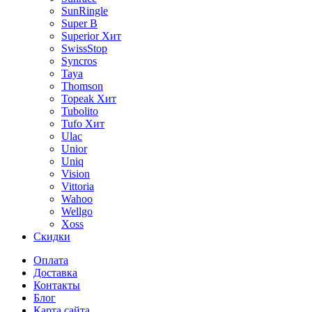
SunRingle
Super B
Superior
Хит
SwissStop
Syncros
Taya
Thomson
Topeak
Хит
Tubolito
Tufo
Хит
Ulac
Unior
Uniq
Vision
Vittoria
Wahoo
Wellgo
Xoss
Скидки
Оплата
Доставка
Контакты
Блог
Карта сайта