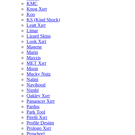
KMC
Knog
Хит
Koo
KS (Kind Shock)
Leatt
Хит
Limar
Lizard Skins
Look
Хит
Magene
Marin
Maxxis
MET
Хит
Moon
Mucky Nutz
Nalini
Navihood
Nimbl
Oakley
Хит
Panaracer
Хит
Pardus
Park Tool
Pirelli
Хит
Profile Design
Prologo
Хит
Prowheel