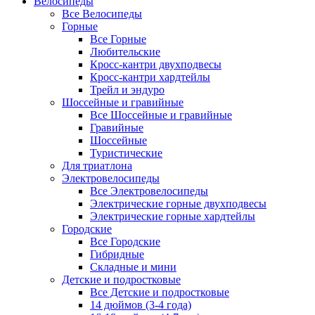
Велосипеды
Все Велосипеды
Горные
Все Горные
Любительские
Кросс-кантри двухподвесы
Кросс-кантри хардтейлы
Трейл и эндуро
Шоссейные и гравийные
Все Шоссейные и гравийные
Гравийные
Шоссейные
Туристические
Для триатлона
Электровелосипеды
Все Электровелосипеды
Электрические горные двухподвесы
Электрические горные хардтейлы
Городские
Все Городские
Гибридные
Складные и мини
Детские и подростковые
Все Детские и подростковые
14 дюймов (3-4 года)