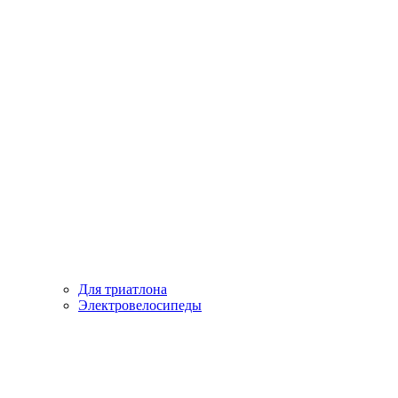
Для триатлона
Электровелосипеды