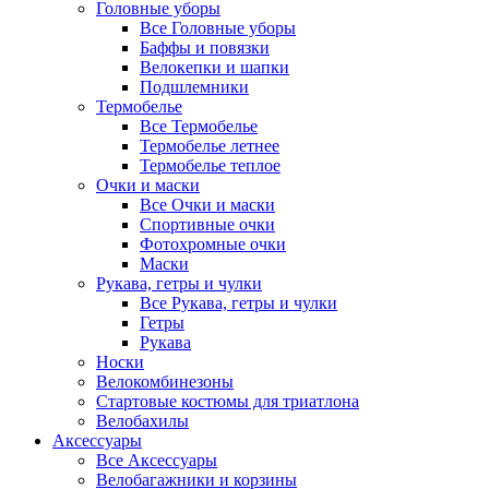
Головные уборы
Все Головные уборы
Баффы и повязки
Велокепки и шапки
Подшлемники
Термобелье
Все Термобелье
Термобелье летнее
Термобелье теплое
Очки и маски
Все Очки и маски
Спортивные очки
Фотохромные очки
Маски
Рукава, гетры и чулки
Все Рукава, гетры и чулки
Гетры
Рукава
Носки
Велокомбинезоны
Стартовые костюмы для триатлона
Велобахилы
Аксессуары
Все Аксессуары
Велобагажники и корзины