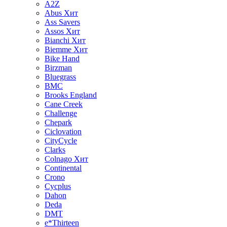
A2Z
Abus
Хит
Ass Savers
Assos
Хит
Bianchi
Хит
Biemme
Хит
Bike Hand
Birzman
Bluegrass
BMC
Brooks England
Cane Creek
Challenge
Chepark
Ciclovation
CityCycle
Clarks
Colnago
Хит
Continental
Crono
Cycplus
Dahon
Deda
DMT
e*Thirteen