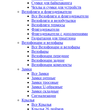
Сумки для байкпакинга
Чехлы и сумки для устройств
Велофляги и флягодержатели
Все Велофляги и флягодержатели
Велофляги и велобутылки
Велофляги термосы
Флягодержатели
Флягодержатели с дополнениями
Гидратация для триатлона
Велофонари и велофары
Все Велофонари и велофары
Велофары
Велофонари передние
Велофонари задние
Велофонари комплекты
Замки
Все Замки
Замки цепные
Замки тросовые
Замки U-образные
Замки складные
Сигнализации
Крылья
Все Крылья
Крылья 26 дюймов