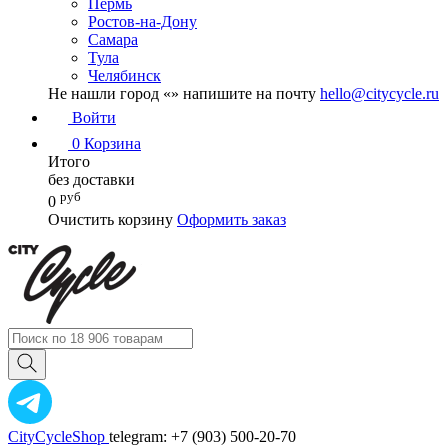
Пермь
Ростов-на-Дону
Самара
Тула
Челябинск
Не нашли город «
» напишите на почту
hello@citycycle.ru
Войти
0
Корзина
Итого
без доставки
руб
0
Очистить корзину
Оформить заказ
CityCycleShop
telegram: +7 (903) 500-20-70