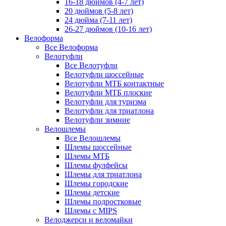
16-18 дюймов (4-7 лет)
20 дюймов (5-8 лет)
24 дюйма (7-11 лет)
26-27 дюймов (10-16 лет)
Велоформа
Все Велоформа
Велотуфли
Все Велотуфли
Велотуфли шоссейные
Велотуфли МТБ контактные
Велотуфли МТБ плоские
Велотуфли для туризма
Велотуфли для триатлона
Велотуфли зимние
Велошлемы
Все Велошлемы
Шлемы шоссейные
Шлемы МТБ
Шлемы фулфейсы
Шлемы для триатлона
Шлемы городские
Шлемы детские
Шлемы подростковые
Шлемы с MIPS
Велоджерси и веломайки