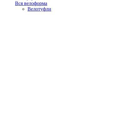
Вся велоформа
Велотуфли