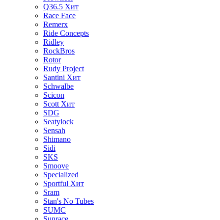
Q36.5
Хит
Race Face
Remerx
Ride Concepts
Ridley
RockBros
Rotor
Rudy Project
Santini
Хит
Schwalbe
Scicon
Scott
Хит
SDG
Seatylock
Sensah
Shimano
Sidi
SKS
Smoove
Specialized
Sportful
Хит
Sram
Stan's No Tubes
SUMC
Sunrace