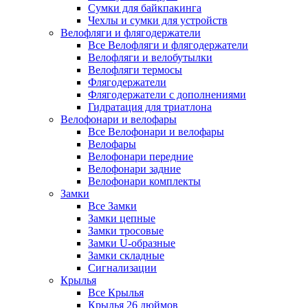
Сумки для байкпакинга
Чехлы и сумки для устройств
Велофляги и флягодержатели
Все Велофляги и флягодержатели
Велофляги и велобутылки
Велофляги термосы
Флягодержатели
Флягодержатели с дополнениями
Гидратация для триатлона
Велофонари и велофары
Все Велофонари и велофары
Велофары
Велофонари передние
Велофонари задние
Велофонари комплекты
Замки
Все Замки
Замки цепные
Замки тросовые
Замки U-образные
Замки складные
Сигнализации
Крылья
Все Крылья
Крылья 26 дюймов