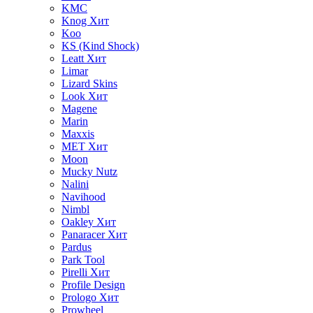
KMC
Knog
Хит
Koo
KS (Kind Shock)
Leatt
Хит
Limar
Lizard Skins
Look
Хит
Magene
Marin
Maxxis
MET
Хит
Moon
Mucky Nutz
Nalini
Navihood
Nimbl
Oakley
Хит
Panaracer
Хит
Pardus
Park Tool
Pirelli
Хит
Profile Design
Prologo
Хит
Prowheel