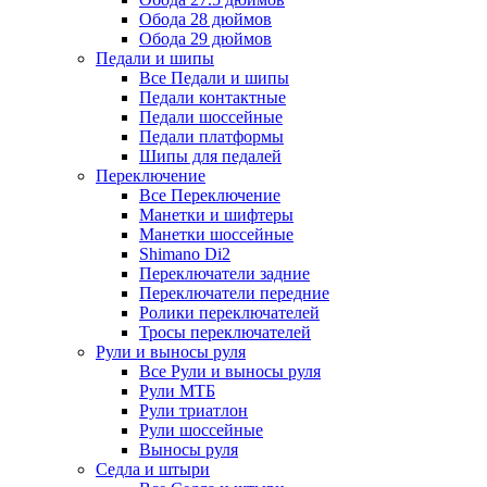
Обода 28 дюймов
Обода 29 дюймов
Педали и шипы
Все Педали и шипы
Педали контактные
Педали шоссейные
Педали платформы
Шипы для педалей
Переключение
Все Переключение
Манетки и шифтеры
Манетки шоссейные
Shimano Di2
Переключатели задние
Переключатели передние
Ролики переключателей
Тросы переключателей
Рули и выносы руля
Все Рули и выносы руля
Рули МТБ
Рули триатлон
Рули шоссейные
Выносы руля
Седла и штыри