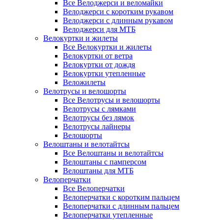
Все Велоджерси и веломайки
Велоджерси с коротким рукавом
Велоджерси с длинным рукавом
Велоджерси для МТБ
Велокуртки и жилеты
Все Велокуртки и жилеты
Велокуртки от ветра
Велокуртки от дождя
Велокуртки утепленные
Веложилеты
Велотрусы и велошорты
Все Велотрусы и велошорты
Велотрусы с лямками
Велотрусы без лямок
Велотрусы лайнеры
Велошорты
Велоштаны и велотайтсы
Все Велоштаны и велотайтсы
Велоштаны с памперсом
Велоштаны для МТБ
Велоперчатки
Все Велоперчатки
Велоперчатки с коротким пальцем
Велоперчатки с длинным пальцем
Велоперчатки утепленные