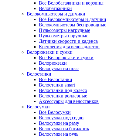
Все Велобагажники и корзины
Велобагажники
Велокомпьютеры и датчики
Все Велокомпьютеры и датчики
Велокомпьютеры беспроводные
Пульсометры нагрудные
Пульсометры наручные
Датчики скорости и каденса
Крепления для велогаджетов
Велорюкзаки и сумки
Все Велорюкзаки и сумки
Велорюкзаки
Велосумки на пояс
Велостанки
Все Велостанки
Велостанки smart
Велостанки под колесо
Велостанки роллерные
Аксессуары для велостанков
Велосумки
Все Велосумки
Велосумки под седло
Велосумки на раму
Велосумки на багажник
Велосумки на руль