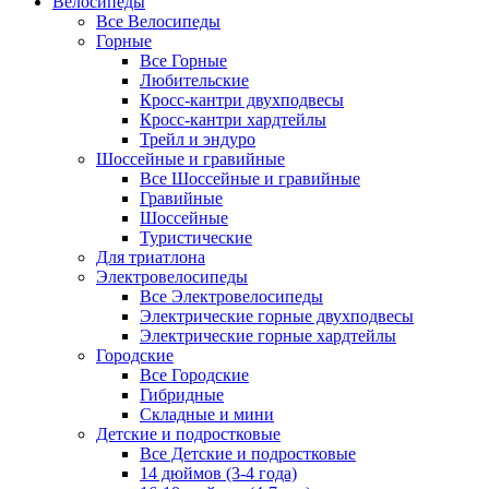
Велосипеды
Все Велосипеды
Горные
Все Горные
Любительские
Кросс-кантри двухподвесы
Кросс-кантри хардтейлы
Трейл и эндуро
Шоссейные и гравийные
Все Шоссейные и гравийные
Гравийные
Шоссейные
Туристические
Для триатлона
Электровелосипеды
Все Электровелосипеды
Электрические горные двухподвесы
Электрические горные хардтейлы
Городские
Все Городские
Гибридные
Складные и мини
Детские и подростковые
Все Детские и подростковые
14 дюймов (3-4 года)