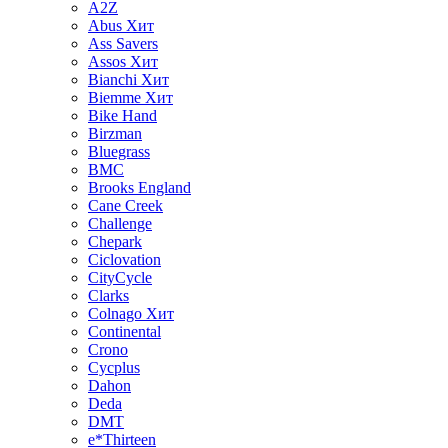
A2Z
Abus
Хит
Ass Savers
Assos
Хит
Bianchi
Хит
Biemme
Хит
Bike Hand
Birzman
Bluegrass
BMC
Brooks England
Cane Creek
Challenge
Chepark
Ciclovation
CityCycle
Clarks
Colnago
Хит
Continental
Crono
Cycplus
Dahon
Deda
DMT
e*Thirteen