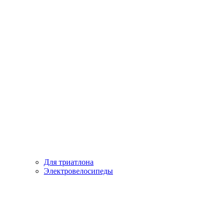
Для триатлона
Электровелосипеды