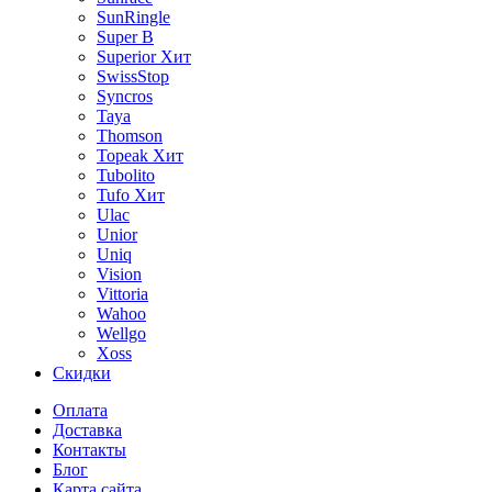
SunRingle
Super B
Superior
Хит
SwissStop
Syncros
Taya
Thomson
Topeak
Хит
Tubolito
Tufo
Хит
Ulac
Unior
Uniq
Vision
Vittoria
Wahoo
Wellgo
Xoss
Скидки
Оплата
Доставка
Контакты
Блог
Карта сайта