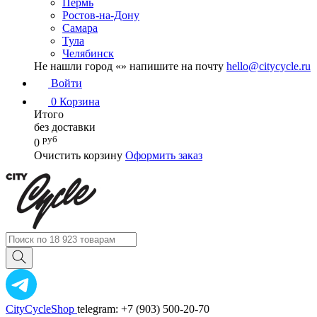
Пермь
Ростов-на-Дону
Самара
Тула
Челябинск
Не нашли город «
» напишите на почту
hello@citycycle.ru
Войти
0
Корзина
Итого
без доставки
руб
0
Очистить корзину
Оформить заказ
CityCycleShop
telegram: +7 (903) 500-20-70