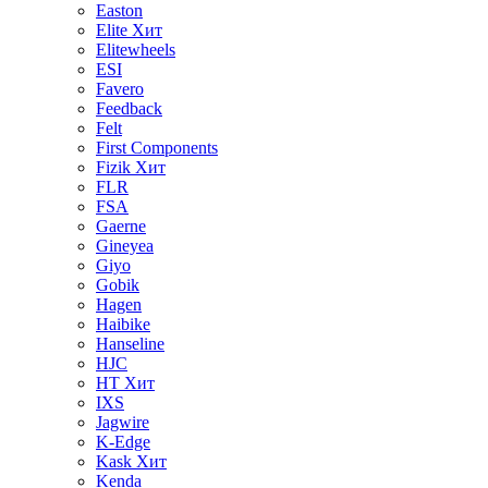
Easton
Elite
Хит
Elitewheels
ESI
Favero
Feedback
Felt
First Components
Fizik
Хит
FLR
FSA
Gaerne
Gineyea
Giyo
Gobik
Hagen
Haibike
Hanseline
HJC
HT
Хит
IXS
Jagwire
K-Edge
Kask
Хит
Kenda