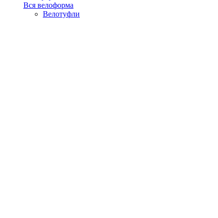
Вся велоформа
Велотуфли