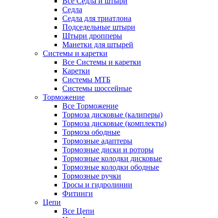
Все Седла и штыри
Седла
Седла для триатлона
Подседельные штыри
Штыри дропперы
Манетки для штырей
Системы и каретки
Все Системы и каретки
Каретки
Системы МТБ
Системы шоссейные
Торможение
Все Торможение
Тормоза дисковые (калиперы)
Тормоза дисковые (комплекты)
Тормоза ободные
Тормозные адаптеры
Тормозные диски и роторы
Тормозные колодки дисковые
Тормозные колодки ободные
Тормозные ручки
Тросы и гидролинии
Фитинги
Цепи
Все Цепи