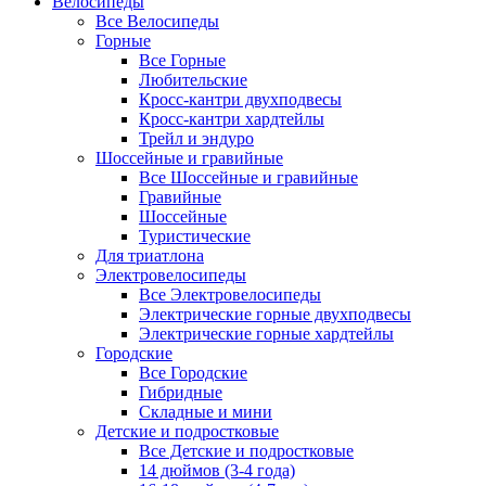
Велосипеды
Все Велосипеды
Горные
Все Горные
Любительские
Кросс-кантри двухподвесы
Кросс-кантри хардтейлы
Трейл и эндуро
Шоссейные и гравийные
Все Шоссейные и гравийные
Гравийные
Шоссейные
Туристические
Для триатлона
Электровелосипеды
Все Электровелосипеды
Электрические горные двухподвесы
Электрические горные хардтейлы
Городские
Все Городские
Гибридные
Складные и мини
Детские и подростковые
Все Детские и подростковые
14 дюймов (3-4 года)