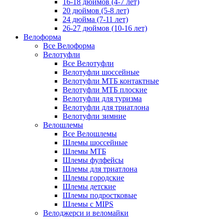
16-18 дюймов (4-7 лет)
20 дюймов (5-8 лет)
24 дюйма (7-11 лет)
26-27 дюймов (10-16 лет)
Велоформа
Все Велоформа
Велотуфли
Все Велотуфли
Велотуфли шоссейные
Велотуфли МТБ контактные
Велотуфли МТБ плоские
Велотуфли для туризма
Велотуфли для триатлона
Велотуфли зимние
Велошлемы
Все Велошлемы
Шлемы шоссейные
Шлемы МТБ
Шлемы фулфейсы
Шлемы для триатлона
Шлемы городские
Шлемы детские
Шлемы подростковые
Шлемы с MIPS
Велоджерси и веломайки