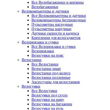
Все Велобагажники и корзины
Велобагажники
Велокомпьютеры и датчики
Все Велокомпьютеры и датчики
Велокомпьютеры беспроводные
Пульсометры нагрудные
Пульсометры наручные
Датчики скорости и каденса
Крепления для велогаджетов
Велорюкзаки и сумки
Все Велорюкзаки и сумки
Велорюкзаки
Велосумки на пояс
Велостанки
Все Велостанки
Велостанки smart
Велостанки под колесо
Велостанки роллерные
Аксессуары для велостанков
Велосумки
Все Велосумки
Велосумки под седло
Велосумки на раму
Велосумки на багажник
Велосумки на руль