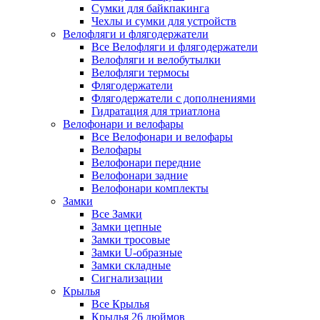
Сумки для байкпакинга
Чехлы и сумки для устройств
Велофляги и флягодержатели
Все Велофляги и флягодержатели
Велофляги и велобутылки
Велофляги термосы
Флягодержатели
Флягодержатели с дополнениями
Гидратация для триатлона
Велофонари и велофары
Все Велофонари и велофары
Велофары
Велофонари передние
Велофонари задние
Велофонари комплекты
Замки
Все Замки
Замки цепные
Замки тросовые
Замки U-образные
Замки складные
Сигнализации
Крылья
Все Крылья
Крылья 26 дюймов