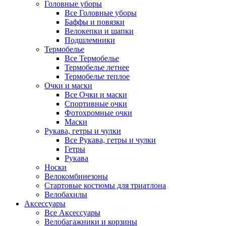
Головные уборы
Все Головные уборы
Баффы и повязки
Велокепки и шапки
Подшлемники
Термобелье
Все Термобелье
Термобелье летнее
Термобелье теплое
Очки и маски
Все Очки и маски
Спортивные очки
Фотохромные очки
Маски
Рукава, гетры и чулки
Все Рукава, гетры и чулки
Гетры
Рукава
Носки
Велокомбинезоны
Стартовые костюмы для триатлона
Велобахилы
Аксессуары
Все Аксессуары
Велобагажники и корзины