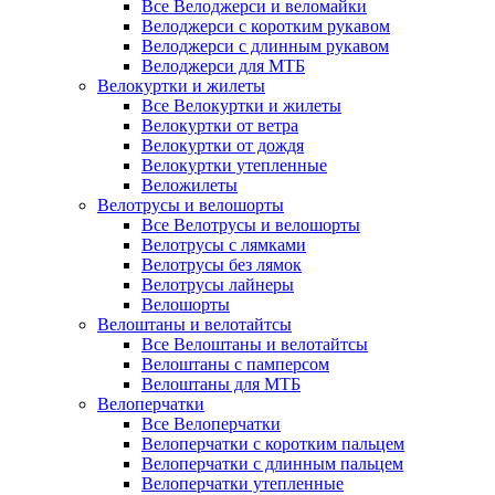
Все Велоджерси и веломайки
Велоджерси с коротким рукавом
Велоджерси с длинным рукавом
Велоджерси для МТБ
Велокуртки и жилеты
Все Велокуртки и жилеты
Велокуртки от ветра
Велокуртки от дождя
Велокуртки утепленные
Веложилеты
Велотрусы и велошорты
Все Велотрусы и велошорты
Велотрусы с лямками
Велотрусы без лямок
Велотрусы лайнеры
Велошорты
Велоштаны и велотайтсы
Все Велоштаны и велотайтсы
Велоштаны с памперсом
Велоштаны для МТБ
Велоперчатки
Все Велоперчатки
Велоперчатки с коротким пальцем
Велоперчатки с длинным пальцем
Велоперчатки утепленные