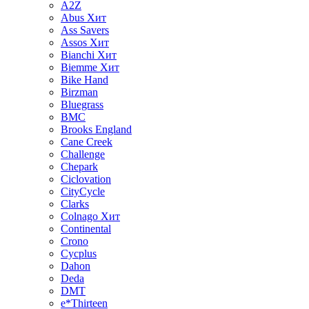
A2Z
Abus
Хит
Ass Savers
Assos
Хит
Bianchi
Хит
Biemme
Хит
Bike Hand
Birzman
Bluegrass
BMC
Brooks England
Cane Creek
Challenge
Chepark
Ciclovation
CityCycle
Clarks
Colnago
Хит
Continental
Crono
Cycplus
Dahon
Deda
DMT
e*Thirteen