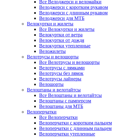
Все Велоджерси и веломайки
Велоджерси с коротким рукавом
Велоджерси с длинным рукавом
Велоджерси для МТБ
Велокуртки и жилеты
Все Велокуртки и жилеты
Велокуртки от ветра
Велокуртки от дождя
Велокуртки утепленные
Веложилеты
Велотрусы и велошорты
Все Велотрусы и велошорты
Велотрусы с лямками
Велотрусы без лямок
Велотрусы лайнеры
Велошорты
Велоштаны и велотайтсы
Все Велоштаны и велотайтсы
Велоштаны с памперсом
Велоштаны для МТБ
Велоперчатки
Все Велоперчатки
Велоперчатки с коротким пальцем
Велоперчатки с длинным пальцем
Велоперчатки утепленные