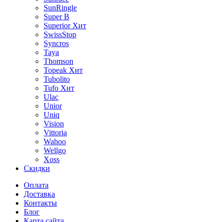
SunRingle
Super B
Superior
Хит
SwissStop
Syncros
Taya
Thomson
Topeak
Хит
Tubolito
Tufo
Хит
Ulac
Unior
Uniq
Vision
Vittoria
Wahoo
Wellgo
Xoss
Скидки
Оплата
Доставка
Контакты
Блог
Карта сайта