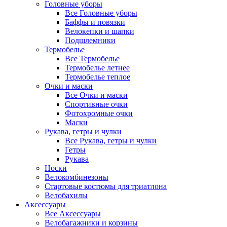
Головные уборы
Все Головные уборы
Баффы и повязки
Велокепки и шапки
Подшлемники
Термобелье
Все Термобелье
Термобелье летнее
Термобелье теплое
Очки и маски
Все Очки и маски
Спортивные очки
Фотохромные очки
Маски
Рукава, гетры и чулки
Все Рукава, гетры и чулки
Гетры
Рукава
Носки
Велокомбинезоны
Стартовые костюмы для триатлона
Велобахилы
Аксессуары
Все Аксессуары
Велобагажники и корзины