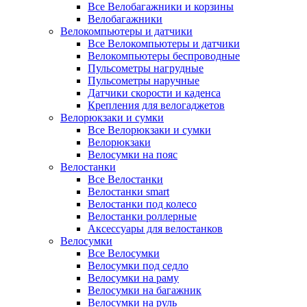
Все Велобагажники и корзины
Велобагажники
Велокомпьютеры и датчики
Все Велокомпьютеры и датчики
Велокомпьютеры беспроводные
Пульсометры нагрудные
Пульсометры наручные
Датчики скорости и каденса
Крепления для велогаджетов
Велорюкзаки и сумки
Все Велорюкзаки и сумки
Велорюкзаки
Велосумки на пояс
Велостанки
Все Велостанки
Велостанки smart
Велостанки под колесо
Велостанки роллерные
Аксессуары для велостанков
Велосумки
Все Велосумки
Велосумки под седло
Велосумки на раму
Велосумки на багажник
Велосумки на руль