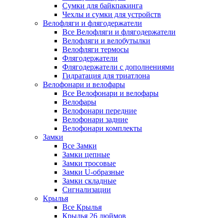
Сумки для байкпакинга
Чехлы и сумки для устройств
Велофляги и флягодержатели
Все Велофляги и флягодержатели
Велофляги и велобутылки
Велофляги термосы
Флягодержатели
Флягодержатели с дополнениями
Гидратация для триатлона
Велофонари и велофары
Все Велофонари и велофары
Велофары
Велофонари передние
Велофонари задние
Велофонари комплекты
Замки
Все Замки
Замки цепные
Замки тросовые
Замки U-образные
Замки складные
Сигнализации
Крылья
Все Крылья
Крылья 26 дюймов