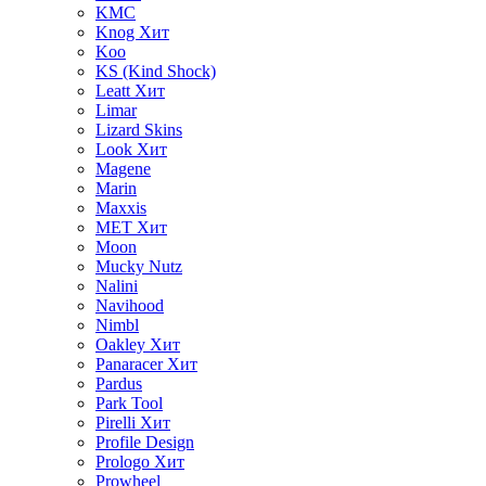
KMC
Knog
Хит
Koo
KS (Kind Shock)
Leatt
Хит
Limar
Lizard Skins
Look
Хит
Magene
Marin
Maxxis
MET
Хит
Moon
Mucky Nutz
Nalini
Navihood
Nimbl
Oakley
Хит
Panaracer
Хит
Pardus
Park Tool
Pirelli
Хит
Profile Design
Prologo
Хит
Prowheel