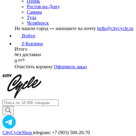
Пермь
Ростов-на-Дону
Самара
Тула
Челябинск
Не нашли город «
» напишите на почту
hello@citycycle.ru
Войти
0
Корзина
Итого
без доставки
руб
0
Очистить корзину
Оформить заказ
CityCycleShop
telegram: +7 (903) 500-20-70