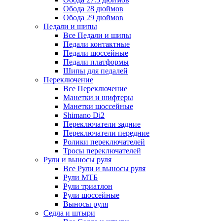
Обода 28 дюймов
Обода 29 дюймов
Педали и шипы
Все Педали и шипы
Педали контактные
Педали шоссейные
Педали платформы
Шипы для педалей
Переключение
Все Переключение
Манетки и шифтеры
Манетки шоссейные
Shimano Di2
Переключатели задние
Переключатели передние
Ролики переключателей
Тросы переключателей
Рули и выносы руля
Все Рули и выносы руля
Рули МТБ
Рули триатлон
Рули шоссейные
Выносы руля
Седла и штыри