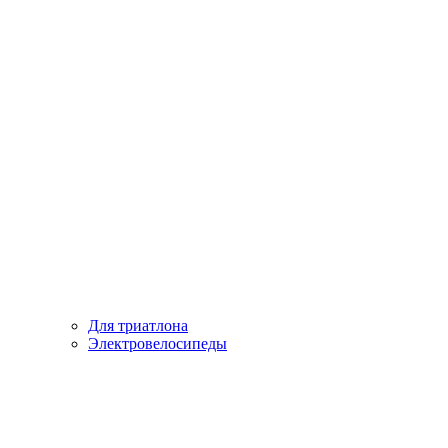
Для триатлона
Электровелосипеды