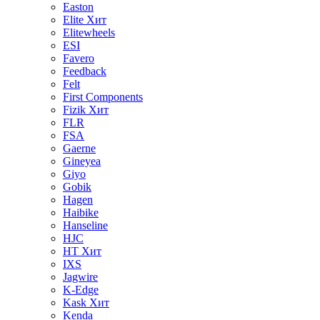
Easton
Elite
Хит
Elitewheels
ESI
Favero
Feedback
Felt
First Components
Fizik
Хит
FLR
FSA
Gaerne
Gineyea
Giyo
Gobik
Hagen
Haibike
Hanseline
HJC
HT
Хит
IXS
Jagwire
K-Edge
Kask
Хит
Kenda