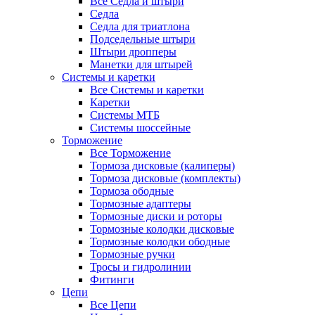
Все Седла и штыри
Седла
Седла для триатлона
Подседельные штыри
Штыри дропперы
Манетки для штырей
Системы и каретки
Все Системы и каретки
Каретки
Системы МТБ
Системы шоссейные
Торможение
Все Торможение
Тормоза дисковые (калиперы)
Тормоза дисковые (комплекты)
Тормоза ободные
Тормозные адаптеры
Тормозные диски и роторы
Тормозные колодки дисковые
Тормозные колодки ободные
Тормозные ручки
Тросы и гидролинии
Фитинги
Цепи
Все Цепи