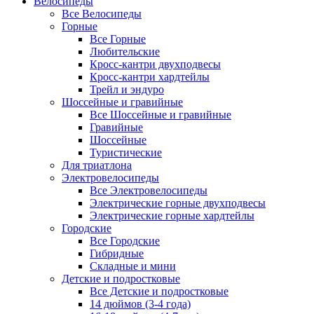
Велосипеды
Все Велосипеды
Горные
Все Горные
Любительские
Кросс-кантри двухподвесы
Кросс-кантри хардтейлы
Трейл и эндуро
Шоссейные и гравийные
Все Шоссейные и гравийные
Гравийные
Шоссейные
Туристические
Для триатлона
Электровелосипеды
Все Электровелосипеды
Электрические горные двухподвесы
Электрические горные хардтейлы
Городские
Все Городские
Гибридные
Складные и мини
Детские и подростковые
Все Детские и подростковые
14 дюймов (3-4 года)