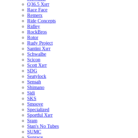
Q36.5
Хит
Race Face
Remerx
Ride Concepts
Ridley
RockBros
Rotor
Rudy Project
Santini
Хит
Schwalbe
Scicon
Scott
Хит
SDG
Seatylock
Sensah
Shimano
Sidi
SKS
Smoove
Specialized
Sportful
Хит
Sram
Stan's No Tubes
SUMC
Sunrace