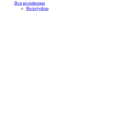
Вся велоформа
Велотуфли