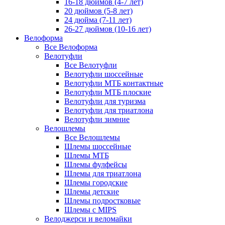
16-18 дюймов (4-7 лет)
20 дюймов (5-8 лет)
24 дюйма (7-11 лет)
26-27 дюймов (10-16 лет)
Велоформа
Все Велоформа
Велотуфли
Все Велотуфли
Велотуфли шоссейные
Велотуфли МТБ контактные
Велотуфли МТБ плоские
Велотуфли для туризма
Велотуфли для триатлона
Велотуфли зимние
Велошлемы
Все Велошлемы
Шлемы шоссейные
Шлемы МТБ
Шлемы фулфейсы
Шлемы для триатлона
Шлемы городские
Шлемы детские
Шлемы подростковые
Шлемы с MIPS
Велоджерси и веломайки