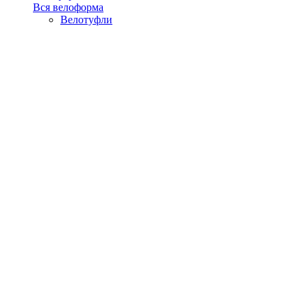
Вся велоформа
Велотуфли