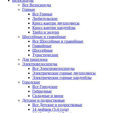
Велосипеды
Все Велосипеды
Горные
Все Горные
Любительские
Кросс-кантри двухподвесы
Кросс-кантри хардтейлы
Трейл и эндуро
Шоссейные и гравийные
Все Шоссейные и гравийные
Гравийные
Шоссейные
Туристические
Для триатлона
Электровелосипеды
Все Электровелосипеды
Электрические горные двухподвесы
Электрические горные хардтейлы
Городские
Все Городские
Гибридные
Складные и мини
Детские и подростковые
Все Детские и подростковые
14 дюймов (3-4 года)