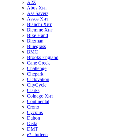
A2Z
Abus
Хит
Ass Savers
Assos
Хит
Bianchi
Хит
Biemme
Хит
Bike Hand
Birzman
Bluegrass
BMC
Brooks England
Cane Creek
Challenge
Chepark
Ciclovation
CityCycle
Clarks
Colnago
Хит
Continental
Crono
Cycplus
Dahon
Deda
DMT
e*Thirteen