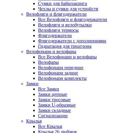
Сумки для байкпакинга
Чехлы и сумки для устройств
Велофляги и флягодержатели
Все Велофляги и флягодержатели
Велофляги и велобутылки
Велофляги термосы
Флягодержатели
Флягодержатели с дополнениями
Гидратация для триатлона
Велофонари и велофары
Все Велофонари и велофары
Велофары
Велофонари передние
Велофонари задние
Велофонари комплекты
Замки
Все Замки
Замки цепные
Замки тросовые
Замки U-образные
Замки складные
Сигнализации
Крылья
Все Крылья
Крылья 26 дюймов