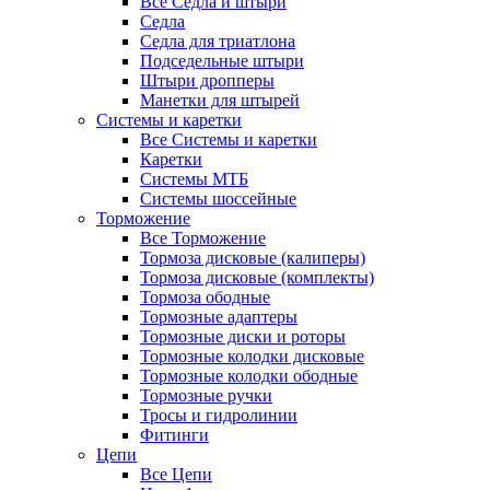
Все Седла и штыри
Седла
Седла для триатлона
Подседельные штыри
Штыри дропперы
Манетки для штырей
Системы и каретки
Все Системы и каретки
Каретки
Системы МТБ
Системы шоссейные
Торможение
Все Торможение
Тормоза дисковые (калиперы)
Тормоза дисковые (комплекты)
Тормоза ободные
Тормозные адаптеры
Тормозные диски и роторы
Тормозные колодки дисковые
Тормозные колодки ободные
Тормозные ручки
Тросы и гидролинии
Фитинги
Цепи
Все Цепи