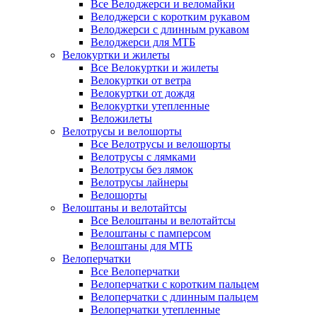
Все Велоджерси и веломайки
Велоджерси с коротким рукавом
Велоджерси с длинным рукавом
Велоджерси для МТБ
Велокуртки и жилеты
Все Велокуртки и жилеты
Велокуртки от ветра
Велокуртки от дождя
Велокуртки утепленные
Веложилеты
Велотрусы и велошорты
Все Велотрусы и велошорты
Велотрусы с лямками
Велотрусы без лямок
Велотрусы лайнеры
Велошорты
Велоштаны и велотайтсы
Все Велоштаны и велотайтсы
Велоштаны с памперсом
Велоштаны для МТБ
Велоперчатки
Все Велоперчатки
Велоперчатки с коротким пальцем
Велоперчатки с длинным пальцем
Велоперчатки утепленные