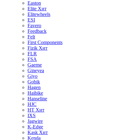
Easton
Elite
Хит
Elitewheels
ESI
Favero
Feedback
Felt
First Components
Fizik
Хит
FLR
FSA
Gaerne
Gineyea
Giyo
Gobik
Hagen
Haibike
Hanseline
HJC
HT
Хит
IXS
Jagwire
K-Edge
Kask
Хит
Kenda