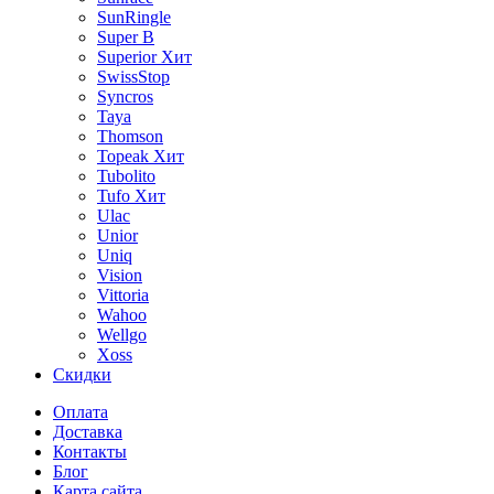
SunRingle
Super B
Superior
Хит
SwissStop
Syncros
Taya
Thomson
Topeak
Хит
Tubolito
Tufo
Хит
Ulac
Unior
Uniq
Vision
Vittoria
Wahoo
Wellgo
Xoss
Скидки
Оплата
Доставка
Контакты
Блог
Карта сайта