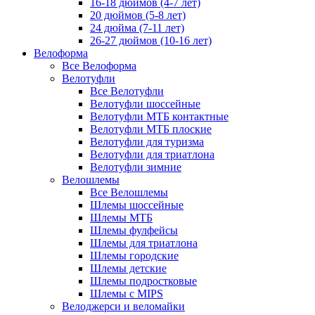
16-18 дюймов (4-7 лет)
20 дюймов (5-8 лет)
24 дюйма (7-11 лет)
26-27 дюймов (10-16 лет)
Велоформа
Все Велоформа
Велотуфли
Все Велотуфли
Велотуфли шоссейные
Велотуфли МТБ контактные
Велотуфли МТБ плоские
Велотуфли для туризма
Велотуфли для триатлона
Велотуфли зимние
Велошлемы
Все Велошлемы
Шлемы шоссейные
Шлемы МТБ
Шлемы фулфейсы
Шлемы для триатлона
Шлемы городские
Шлемы детские
Шлемы подростковые
Шлемы с MIPS
Велоджерси и веломайки