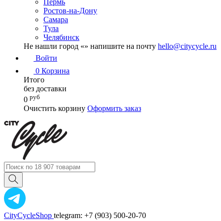
Пермь
Ростов-на-Дону
Самара
Тула
Челябинск
Не нашли город «
» напишите на почту
hello@citycycle.ru
Войти
0
Корзина
Итого
без доставки
руб
0
Очистить корзину
Оформить заказ
CityCycleShop
telegram: +7 (903) 500-20-70