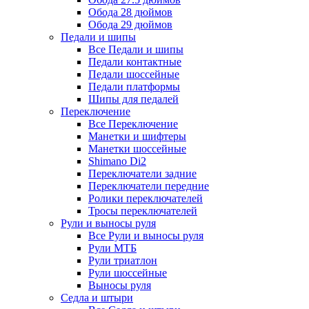
Обода 28 дюймов
Обода 29 дюймов
Педали и шипы
Все Педали и шипы
Педали контактные
Педали шоссейные
Педали платформы
Шипы для педалей
Переключение
Все Переключение
Манетки и шифтеры
Манетки шоссейные
Shimano Di2
Переключатели задние
Переключатели передние
Ролики переключателей
Тросы переключателей
Рули и выносы руля
Все Рули и выносы руля
Рули МТБ
Рули триатлон
Рули шоссейные
Выносы руля
Седла и штыри