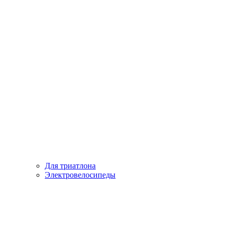
Для триатлона
Электровелосипеды