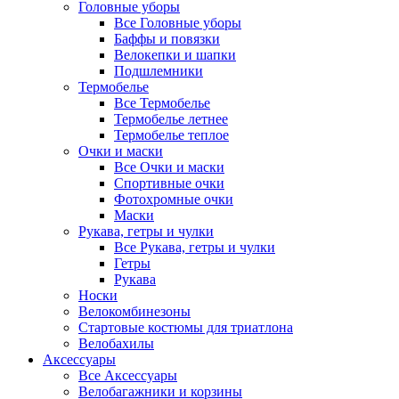
Головные уборы
Все Головные уборы
Баффы и повязки
Велокепки и шапки
Подшлемники
Термобелье
Все Термобелье
Термобелье летнее
Термобелье теплое
Очки и маски
Все Очки и маски
Спортивные очки
Фотохромные очки
Маски
Рукава, гетры и чулки
Все Рукава, гетры и чулки
Гетры
Рукава
Носки
Велокомбинезоны
Стартовые костюмы для триатлона
Велобахилы
Аксессуары
Все Аксессуары
Велобагажники и корзины