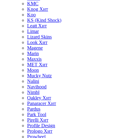
KMC
Knog
Хит
Koo
KS (Kind Shock)
Leatt
Хит
Limar
Lizard Skins
Look
Хит
Magene
Marin
Maxxis
MET
Хит
Moon
Mucky Nutz
Nalini
Navihood
Nimbl
Oakley
Хит
Panaracer
Хит
Pardus
Park Tool
Pirelli
Хит
Profile Design
Prologo
Хит
Prowheel