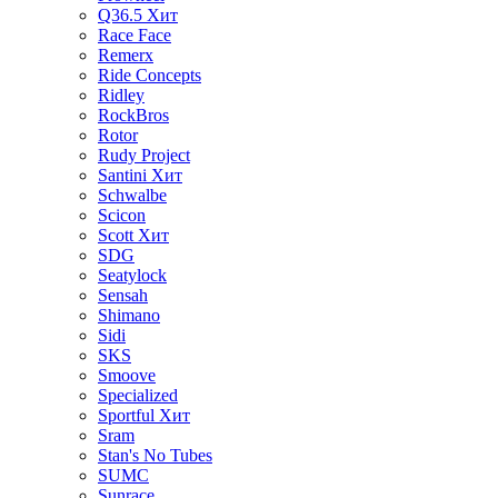
Q36.5
Хит
Race Face
Remerx
Ride Concepts
Ridley
RockBros
Rotor
Rudy Project
Santini
Хит
Schwalbe
Scicon
Scott
Хит
SDG
Seatylock
Sensah
Shimano
Sidi
SKS
Smoove
Specialized
Sportful
Хит
Sram
Stan's No Tubes
SUMC
Sunrace