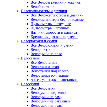
Все Велобагажники и корзины
Велобагажники
Велокомпьютеры и датчики
Все Велокомпьютеры и датчики
Велокомпьютеры беспроводные
Пульсометры нагрудные
Пульсометры наручные
Датчики скорости и каденса
Крепления для велогаджетов
Велорюкзаки и сумки
Все Велорюкзаки и сумки
Велорюкзаки
Велосумки на пояс
Велостанки
Все Велостанки
Велостанки smart
Велостанки под колесо
Велостанки роллерные
Аксессуары для велостанков
Велосумки
Все Велосумки
Велосумки под седло
Велосумки на раму
Велосумки на багажник
Велосумки на руль