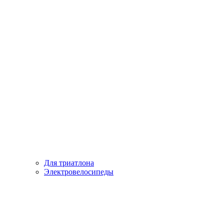
Для триатлона
Электровелосипеды