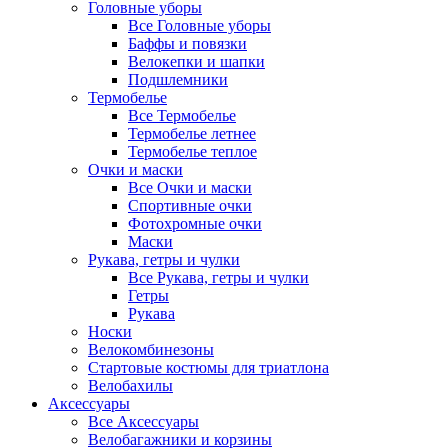
Головные уборы
Все Головные уборы
Баффы и повязки
Велокепки и шапки
Подшлемники
Термобелье
Все Термобелье
Термобелье летнее
Термобелье теплое
Очки и маски
Все Очки и маски
Спортивные очки
Фотохромные очки
Маски
Рукава, гетры и чулки
Все Рукава, гетры и чулки
Гетры
Рукава
Носки
Велокомбинезоны
Стартовые костюмы для триатлона
Велобахилы
Аксессуары
Все Аксессуары
Велобагажники и корзины