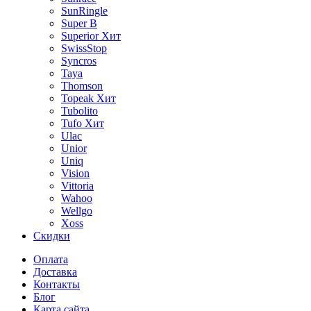
SunRingle
Super B
Superior
Хит
SwissStop
Syncros
Taya
Thomson
Topeak
Хит
Tubolito
Tufo
Хит
Ulac
Unior
Uniq
Vision
Vittoria
Wahoo
Wellgo
Xoss
Скидки
Оплата
Доставка
Контакты
Блог
Карта сайта