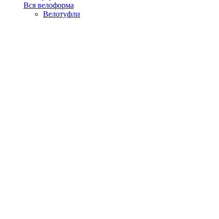
Вся велоформа
Велотуфли