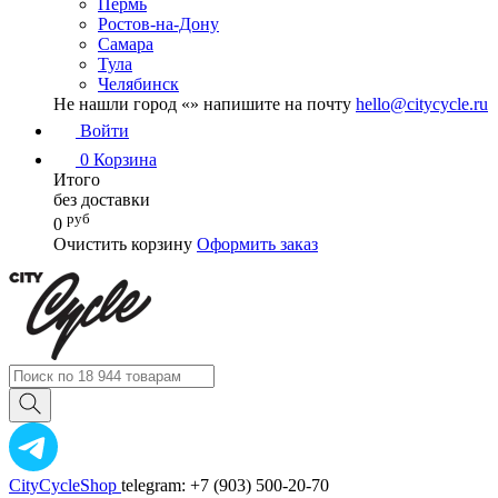
Пермь
Ростов-на-Дону
Самара
Тула
Челябинск
Не нашли город «
» напишите на почту
hello@citycycle.ru
Войти
0
Корзина
Итого
без доставки
руб
0
Очистить корзину
Оформить заказ
CityCycleShop
telegram: +7 (903) 500-20-70