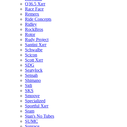
Q36.5
Хит
Race Face
Remerx
Ride Concepts
Ridley
RockBros
Rotor
Rudy Project
Santini
Хит
Schwalbe
Scicon
Scott
Хит
SDG
Seatylock
Sensah
Shimano
Sidi
SKS
Smoove
Specialized
Sportful
Хит
Sram
Stan's No Tubes
SUMC
Sunrace