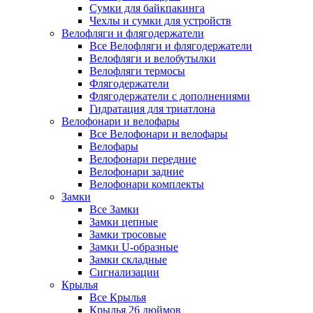
Сумки для байкпакинга
Чехлы и сумки для устройств
Велофляги и флягодержатели
Все Велофляги и флягодержатели
Велофляги и велобутылки
Велофляги термосы
Флягодержатели
Флягодержатели с дополнениями
Гидратация для триатлона
Велофонари и велофары
Все Велофонари и велофары
Велофары
Велофонари передние
Велофонари задние
Велофонари комплекты
Замки
Все Замки
Замки цепные
Замки тросовые
Замки U-образные
Замки складные
Сигнализации
Крылья
Все Крылья
Крылья 26 дюймов