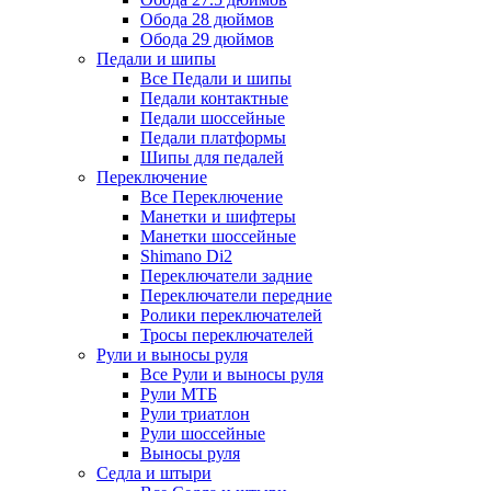
Обода 28 дюймов
Обода 29 дюймов
Педали и шипы
Все Педали и шипы
Педали контактные
Педали шоссейные
Педали платформы
Шипы для педалей
Переключение
Все Переключение
Манетки и шифтеры
Манетки шоссейные
Shimano Di2
Переключатели задние
Переключатели передние
Ролики переключателей
Тросы переключателей
Рули и выносы руля
Все Рули и выносы руля
Рули МТБ
Рули триатлон
Рули шоссейные
Выносы руля
Седла и штыри