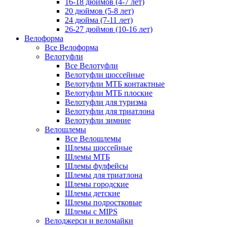
16-18 дюймов (4-7 лет)
20 дюймов (5-8 лет)
24 дюйма (7-11 лет)
26-27 дюймов (10-16 лет)
Велоформа
Все Велоформа
Велотуфли
Все Велотуфли
Велотуфли шоссейные
Велотуфли МТБ контактные
Велотуфли МТБ плоские
Велотуфли для туризма
Велотуфли для триатлона
Велотуфли зимние
Велошлемы
Все Велошлемы
Шлемы шоссейные
Шлемы МТБ
Шлемы фулфейсы
Шлемы для триатлона
Шлемы городские
Шлемы детские
Шлемы подростковые
Шлемы с MIPS
Велоджерси и веломайки