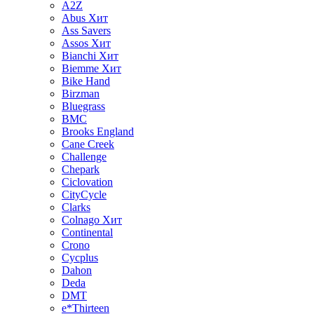
A2Z
Abus
Хит
Ass Savers
Assos
Хит
Bianchi
Хит
Biemme
Хит
Bike Hand
Birzman
Bluegrass
BMC
Brooks England
Cane Creek
Challenge
Chepark
Ciclovation
CityCycle
Clarks
Colnago
Хит
Continental
Crono
Cycplus
Dahon
Deda
DMT
e*Thirteen