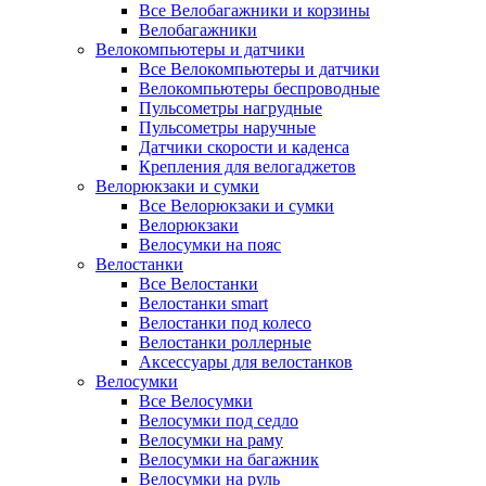
Все Велобагажники и корзины
Велобагажники
Велокомпьютеры и датчики
Все Велокомпьютеры и датчики
Велокомпьютеры беспроводные
Пульсометры нагрудные
Пульсометры наручные
Датчики скорости и каденса
Крепления для велогаджетов
Велорюкзаки и сумки
Все Велорюкзаки и сумки
Велорюкзаки
Велосумки на пояс
Велостанки
Все Велостанки
Велостанки smart
Велостанки под колесо
Велостанки роллерные
Аксессуары для велостанков
Велосумки
Все Велосумки
Велосумки под седло
Велосумки на раму
Велосумки на багажник
Велосумки на руль