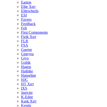
Easton
Elite
Хит
Elitewheels
ESI
Favero
Feedback
Felt
First Components
Fizik
Хит
FLR
FSA
Gaerne
Gineyea
Giyo
Gobik
Hagen
Haibike
Hanseline
HJC
HT
Хит
IXS
Jagwire
K-Edge
Kask
Хит
Kenda