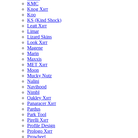
KMC
Knog
Хит
Koo
KS (Kind Shock)
Leatt
Хит
Limar
Lizard Skins
Look
Хит
Magene
Marin
Maxxis
MET
Хит
Moon
Mucky Nutz
Nalini
Navihood
Nimbl
Oakley
Хит
Panaracer
Хит
Pardus
Park Tool
Pirelli
Хит
Profile Design
Prologo
Хит
Prowheel