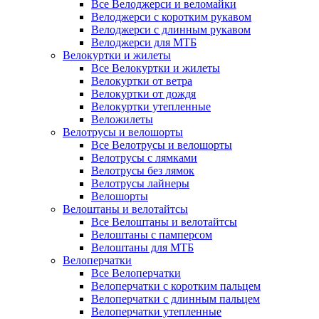
Все Велоджерси и веломайки
Велоджерси с коротким рукавом
Велоджерси с длинным рукавом
Велоджерси для МТБ
Велокуртки и жилеты
Все Велокуртки и жилеты
Велокуртки от ветра
Велокуртки от дождя
Велокуртки утепленные
Веложилеты
Велотрусы и велошорты
Все Велотрусы и велошорты
Велотрусы с лямками
Велотрусы без лямок
Велотрусы лайнеры
Велошорты
Велоштаны и велотайтсы
Все Велоштаны и велотайтсы
Велоштаны с памперсом
Велоштаны для МТБ
Велоперчатки
Все Велоперчатки
Велоперчатки с коротким пальцем
Велоперчатки с длинным пальцем
Велоперчатки утепленные