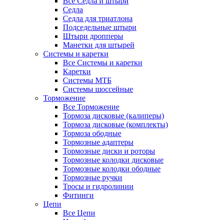
Все Седла и штыри
Седла
Седла для триатлона
Подседельные штыри
Штыри дропперы
Манетки для штырей
Системы и каретки
Все Системы и каретки
Каретки
Системы МТБ
Системы шоссейные
Торможение
Все Торможение
Тормоза дисковые (калиперы)
Тормоза дисковые (комплекты)
Тормоза ободные
Тормозные адаптеры
Тормозные диски и роторы
Тормозные колодки дисковые
Тормозные колодки ободные
Тормозные ручки
Тросы и гидролинии
Фитинги
Цепи
Все Цепи