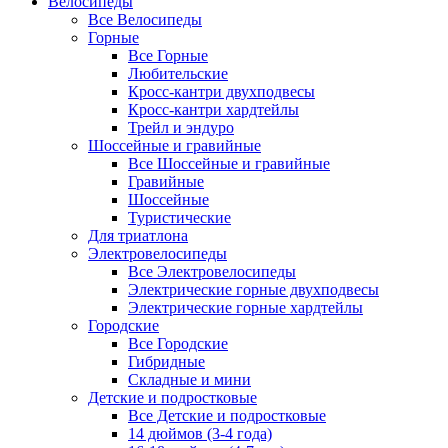
Велосипеды
Все Велосипеды
Горные
Все Горные
Любительские
Кросс-кантри двухподвесы
Кросс-кантри хардтейлы
Трейл и эндуро
Шоссейные и гравийные
Все Шоссейные и гравийные
Гравийные
Шоссейные
Туристические
Для триатлона
Электровелосипеды
Все Электровелосипеды
Электрические горные двухподвесы
Электрические горные хардтейлы
Городские
Все Городские
Гибридные
Складные и мини
Детские и подростковые
Все Детские и подростковые
14 дюймов (3-4 года)