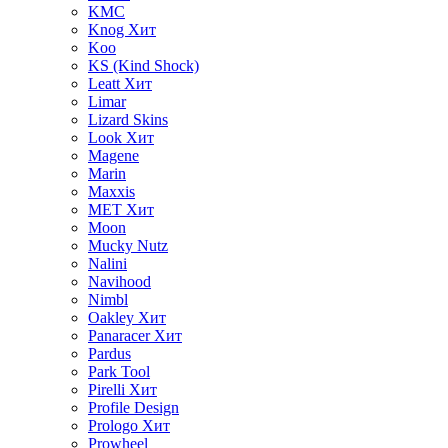
KMC
Knog
Хит
Koo
KS (Kind Shock)
Leatt
Хит
Limar
Lizard Skins
Look
Хит
Magene
Marin
Maxxis
MET
Хит
Moon
Mucky Nutz
Nalini
Navihood
Nimbl
Oakley
Хит
Panaracer
Хит
Pardus
Park Tool
Pirelli
Хит
Profile Design
Prologo
Хит
Prowheel