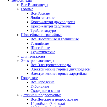
Велосипеды
Все Велосипеды
Горные
Все Горные
Любительские
Кросс-кантри двухподвесы
Кросс-кантри хардтейлы
Трейл и эндуро
Шоссейные и гравийные
Все Шоссейные и гравийные
Гравийные
Шоссейные
Туристические
Для триатлона
Электровелосипеды
Все Электровелосипеды
Электрические горные двухподвесы
Электрические горные хардтейлы
Городские
Все Городские
Гибридные
Складные и мини
Детские и подростковые
Все Детские и подростковые
14 дюймов (3-4 года)