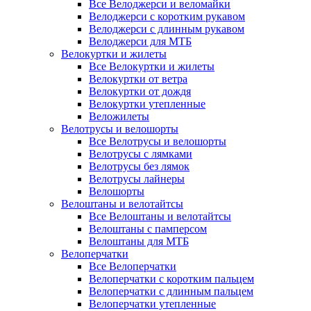
Все Велоджерси и веломайки
Велоджерси с коротким рукавом
Велоджерси с длинным рукавом
Велоджерси для МТБ
Велокуртки и жилеты
Все Велокуртки и жилеты
Велокуртки от ветра
Велокуртки от дождя
Велокуртки утепленные
Веложилеты
Велотрусы и велошорты
Все Велотрусы и велошорты
Велотрусы с лямками
Велотрусы без лямок
Велотрусы лайнеры
Велошорты
Велоштаны и велотайтсы
Все Велоштаны и велотайтсы
Велоштаны с памперсом
Велоштаны для МТБ
Велоперчатки
Все Велоперчатки
Велоперчатки с коротким пальцем
Велоперчатки с длинным пальцем
Велоперчатки утепленные