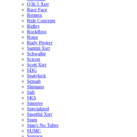
Q36.5
Хит
Race Face
Remerx
Ride Concepts
Ridley
RockBros
Rotor
Rudy Project
Santini
Хит
Schwalbe
Scicon
Scott
Хит
SDG
Seatylock
Sensah
Shimano
Sidi
SKS
Smoove
Specialized
Sportful
Хит
Sram
Stan's No Tubes
SUMC
Sunrace