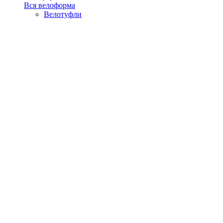
Вся велоформа
Велотуфли