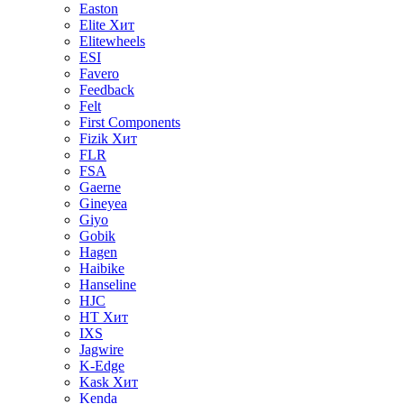
Easton
Elite
Хит
Elitewheels
ESI
Favero
Feedback
Felt
First Components
Fizik
Хит
FLR
FSA
Gaerne
Gineyea
Giyo
Gobik
Hagen
Haibike
Hanseline
HJC
HT
Хит
IXS
Jagwire
K-Edge
Kask
Хит
Kenda