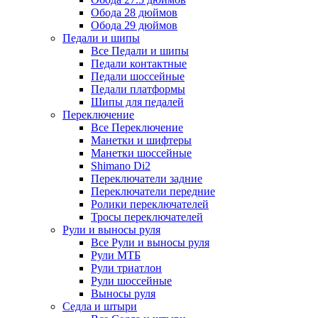
Обода 28 дюймов
Обода 29 дюймов
Педали и шипы
Все Педали и шипы
Педали контактные
Педали шоссейные
Педали платформы
Шипы для педалей
Переключение
Все Переключение
Манетки и шифтеры
Манетки шоссейные
Shimano Di2
Переключатели задние
Переключатели передние
Ролики переключателей
Тросы переключателей
Рули и выносы руля
Все Рули и выносы руля
Рули МТБ
Рули триатлон
Рули шоссейные
Выносы руля
Седла и штыри