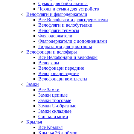
Сумки для байкпакинга
Чехлы и сумки для устройств
Велофляги и флягодержатели
Все Велофляги и флягодержатели
Велофляги и велобутылки
Велофляги термосы
Флягодержатели
Флягодержатели с дополнениями
Гидратация для триатлона
Велофонари и велофары
Все Велофонари и велофары
Велофары
Велофонари передние
Велофонари задние
Велофонари комплекты
Замки
Все Замки
Замки цепные
Замки тросовые
Замки U-образные
Замки складные
Сигнализации
Крылья
Все Крылья
Крылья 26 дюймов