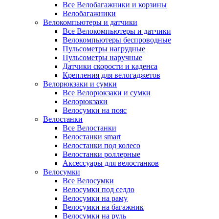
Все Велобагажники и корзины
Велобагажники
Велокомпьютеры и датчики
Все Велокомпьютеры и датчики
Велокомпьютеры беспроводные
Пульсометры нагрудные
Пульсометры наручные
Датчики скорости и каденса
Крепления для велогаджетов
Велорюкзаки и сумки
Все Велорюкзаки и сумки
Велорюкзаки
Велосумки на пояс
Велостанки
Все Велостанки
Велостанки smart
Велостанки под колесо
Велостанки роллерные
Аксессуары для велостанков
Велосумки
Все Велосумки
Велосумки под седло
Велосумки на раму
Велосумки на багажник
Велосумки на руль