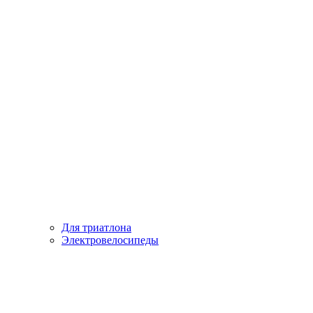
Для триатлона
Электровелосипеды