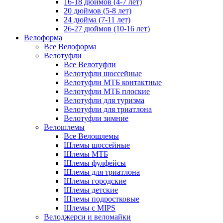
16-18 дюймов (4-7 лет)
20 дюймов (5-8 лет)
24 дюйма (7-11 лет)
26-27 дюймов (10-16 лет)
Велоформа
Все Велоформа
Велотуфли
Все Велотуфли
Велотуфли шоссейные
Велотуфли МТБ контактные
Велотуфли МТБ плоские
Велотуфли для туризма
Велотуфли для триатлона
Велотуфли зимние
Велошлемы
Все Велошлемы
Шлемы шоссейные
Шлемы МТБ
Шлемы фулфейсы
Шлемы для триатлона
Шлемы городские
Шлемы детские
Шлемы подростковые
Шлемы с MIPS
Велоджерси и веломайки