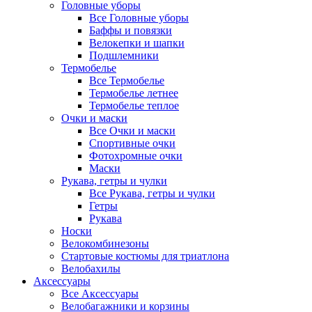
Головные уборы
Все Головные уборы
Баффы и повязки
Велокепки и шапки
Подшлемники
Термобелье
Все Термобелье
Термобелье летнее
Термобелье теплое
Очки и маски
Все Очки и маски
Спортивные очки
Фотохромные очки
Маски
Рукава, гетры и чулки
Все Рукава, гетры и чулки
Гетры
Рукава
Носки
Велокомбинезоны
Стартовые костюмы для триатлона
Велобахилы
Аксессуары
Все Аксессуары
Велобагажники и корзины