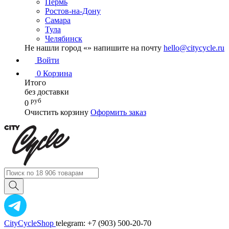
Пермь
Ростов-на-Дону
Самара
Тула
Челябинск
Не нашли город «
» напишите на почту
hello@citycycle.ru
Войти
0
Корзина
Итого
без доставки
руб
0
Очистить корзину
Оформить заказ
CityCycleShop
telegram: +7 (903) 500-20-70