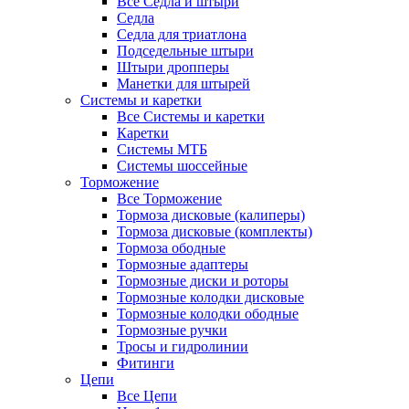
Все Седла и штыри
Седла
Седла для триатлона
Подседельные штыри
Штыри дропперы
Манетки для штырей
Системы и каретки
Все Системы и каретки
Каретки
Системы МТБ
Системы шоссейные
Торможение
Все Торможение
Тормоза дисковые (калиперы)
Тормоза дисковые (комплекты)
Тормоза ободные
Тормозные адаптеры
Тормозные диски и роторы
Тормозные колодки дисковые
Тормозные колодки ободные
Тормозные ручки
Тросы и гидролинии
Фитинги
Цепи
Все Цепи