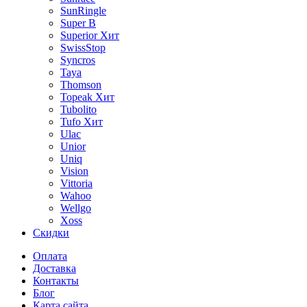
SunRingle
Super B
Superior
Хит
SwissStop
Syncros
Taya
Thomson
Topeak
Хит
Tubolito
Tufo
Хит
Ulac
Unior
Uniq
Vision
Vittoria
Wahoo
Wellgo
Xoss
Скидки
Оплата
Доставка
Контакты
Блог
Карта сайта