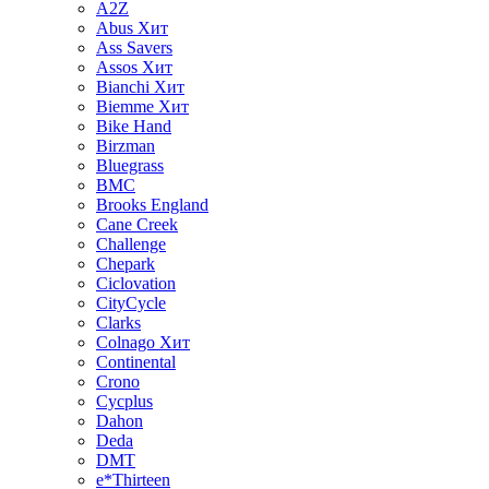
A2Z
Abus
Хит
Ass Savers
Assos
Хит
Bianchi
Хит
Biemme
Хит
Bike Hand
Birzman
Bluegrass
BMC
Brooks England
Cane Creek
Challenge
Chepark
Ciclovation
CityCycle
Clarks
Colnago
Хит
Continental
Crono
Cycplus
Dahon
Deda
DMT
e*Thirteen