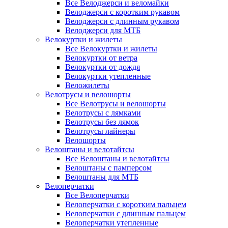
Все Велоджерси и веломайки
Велоджерси с коротким рукавом
Велоджерси с длинным рукавом
Велоджерси для МТБ
Велокуртки и жилеты
Все Велокуртки и жилеты
Велокуртки от ветра
Велокуртки от дождя
Велокуртки утепленные
Веложилеты
Велотрусы и велошорты
Все Велотрусы и велошорты
Велотрусы с лямками
Велотрусы без лямок
Велотрусы лайнеры
Велошорты
Велоштаны и велотайтсы
Все Велоштаны и велотайтсы
Велоштаны с памперсом
Велоштаны для МТБ
Велоперчатки
Все Велоперчатки
Велоперчатки с коротким пальцем
Велоперчатки с длинным пальцем
Велоперчатки утепленные