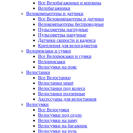
Все Велобагажники и корзины
Велобагажники
Велокомпьютеры и датчики
Все Велокомпьютеры и датчики
Велокомпьютеры беспроводные
Пульсометры нагрудные
Пульсометры наручные
Датчики скорости и каденса
Крепления для велогаджетов
Велорюкзаки и сумки
Все Велорюкзаки и сумки
Велорюкзаки
Велосумки на пояс
Велостанки
Все Велостанки
Велостанки smart
Велостанки под колесо
Велостанки роллерные
Аксессуары для велостанков
Велосумки
Все Велосумки
Велосумки под седло
Велосумки на раму
Велосумки на багажник
Велосумки на руль