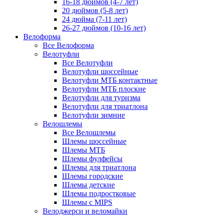
16-18 дюймов (4-7 лет)
20 дюймов (5-8 лет)
24 дюйма (7-11 лет)
26-27 дюймов (10-16 лет)
Велоформа
Все Велоформа
Велотуфли
Все Велотуфли
Велотуфли шоссейные
Велотуфли МТБ контактные
Велотуфли МТБ плоские
Велотуфли для туризма
Велотуфли для триатлона
Велотуфли зимние
Велошлемы
Все Велошлемы
Шлемы шоссейные
Шлемы МТБ
Шлемы фулфейсы
Шлемы для триатлона
Шлемы городские
Шлемы детские
Шлемы подростковые
Шлемы с MIPS
Велоджерси и веломайки