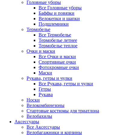
Головные уборы
Все Головные уборы
Баффы и повязки
Велокепки и шапки
Подшлемники
Термобелье
Все Термобелье
Термобелье летнее
Термобелье теплое
Очки и маски
Все Очки и маски
Спортивные очки
Фотохромные очки
Маски
Рукава, гетры и чулки
Все Рукава, гетры и чулки
Гетры
Рукава
Носки
Велокомбинезоны
Стартовые костюмы для триатлона
Велобахилы
Аксессуары
Все Аксессуары
Велобагажники и корзины