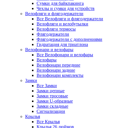
Сумки для байкпакинга
Чехлы и сумки для устройств
Велофляги и флягодержатели
Все Велофляги и флягодержатели
Велофляги и велобутылки
Велофляги термосы
Флягодержатели
Флягодержатели с дополнениями
Гидратация для триатлона
Велофонари и велофары
Все Велофонари и велофары
Велофары
Велофонари передние
Велофонари задние
Велофонари комплекты
Замки
Все Замки
Замки цепные
Замки тросовые
Замки U-образные
Замки складные
Сигнализации
Крылья
Все Крылья
Крылья 26 дюймов