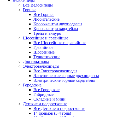
Велосипеды
Все Велосипеды
Горные
Все Горные
Любительские
Кросс-кантри двухподвесы
Кросс-кантри хардтейлы
Трейл и эндуро
Шоссейные и гравийные
Все Шоссейные и гравийные
Гравийные
Шоссейные
Туристические
Для триатлона
Электровелосипеды
Все Электровелосипеды
Электрические горные двухподвесы
Электрические горные хардтейлы
Городские
Все Городские
Гибридные
Складные и мини
Детские и подростковые
Все Детские и подростковые
14 дюймов (3-4 года)