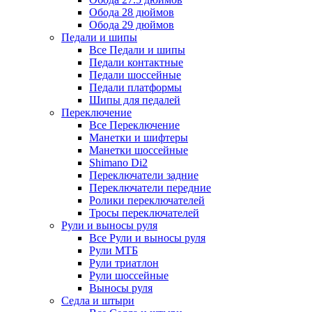
Обода 28 дюймов
Обода 29 дюймов
Педали и шипы
Все Педали и шипы
Педали контактные
Педали шоссейные
Педали платформы
Шипы для педалей
Переключение
Все Переключение
Манетки и шифтеры
Манетки шоссейные
Shimano Di2
Переключатели задние
Переключатели передние
Ролики переключателей
Тросы переключателей
Рули и выносы руля
Все Рули и выносы руля
Рули МТБ
Рули триатлон
Рули шоссейные
Выносы руля
Седла и штыри