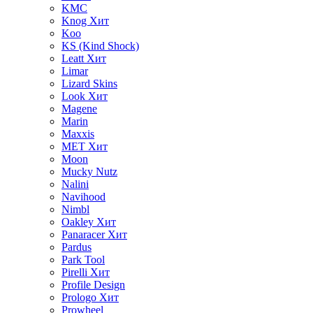
KMC
Knog
Хит
Koo
KS (Kind Shock)
Leatt
Хит
Limar
Lizard Skins
Look
Хит
Magene
Marin
Maxxis
MET
Хит
Moon
Mucky Nutz
Nalini
Navihood
Nimbl
Oakley
Хит
Panaracer
Хит
Pardus
Park Tool
Pirelli
Хит
Profile Design
Prologo
Хит
Prowheel