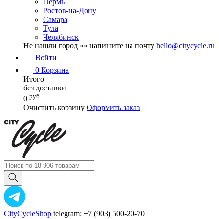
Пермь
Ростов-на-Дону
Самара
Тула
Челябинск
Не нашли город «
» напишите на почту
hello@citycycle.ru
Войти
0
Корзина
Итого
без доставки
руб
0
Очистить корзину
Оформить заказ
CityCycleShop
telegram: +7 (903) 500-20-70