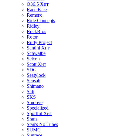
Q36.5
Хит
Race Face
Remerx
Ride Concepts
Ridley
RockBros
Rotor
Rudy Project
Santini
Хит
Schwalbe
Scicon
Scott
Хит
SDG
Seatylock
Sensah
Shimano
Sidi
SKS
Smoove
Specialized
Sportful
Хит
Sram
Stan's No Tubes
SUMC
Sunrace