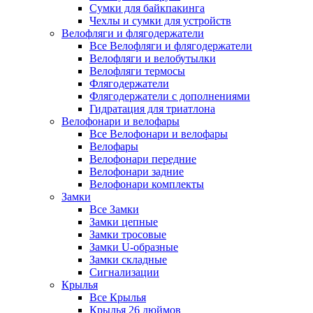
Сумки для байкпакинга
Чехлы и сумки для устройств
Велофляги и флягодержатели
Все Велофляги и флягодержатели
Велофляги и велобутылки
Велофляги термосы
Флягодержатели
Флягодержатели с дополнениями
Гидратация для триатлона
Велофонари и велофары
Все Велофонари и велофары
Велофары
Велофонари передние
Велофонари задние
Велофонари комплекты
Замки
Все Замки
Замки цепные
Замки тросовые
Замки U-образные
Замки складные
Сигнализации
Крылья
Все Крылья
Крылья 26 дюймов