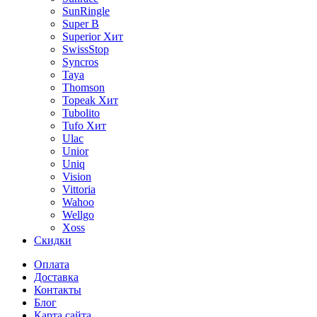
SunRingle
Super B
Superior
Хит
SwissStop
Syncros
Taya
Thomson
Topeak
Хит
Tubolito
Tufo
Хит
Ulac
Unior
Uniq
Vision
Vittoria
Wahoo
Wellgo
Xoss
Скидки
Оплата
Доставка
Контакты
Блог
Карта сайта