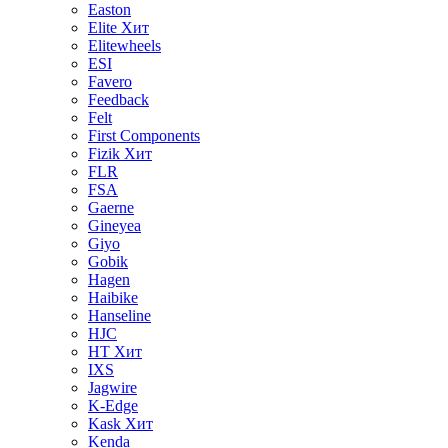
Easton
Elite
Хит
Elitewheels
ESI
Favero
Feedback
Felt
First Components
Fizik
Хит
FLR
FSA
Gaerne
Gineyea
Giyo
Gobik
Hagen
Haibike
Hanseline
HJC
HT
Хит
IXS
Jagwire
K-Edge
Kask
Хит
Kenda