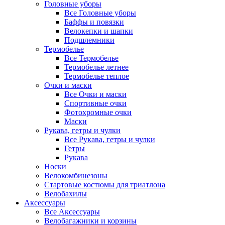
Головные уборы
Все Головные уборы
Баффы и повязки
Велокепки и шапки
Подшлемники
Термобелье
Все Термобелье
Термобелье летнее
Термобелье теплое
Очки и маски
Все Очки и маски
Спортивные очки
Фотохромные очки
Маски
Рукава, гетры и чулки
Все Рукава, гетры и чулки
Гетры
Рукава
Носки
Велокомбинезоны
Стартовые костюмы для триатлона
Велобахилы
Аксессуары
Все Аксессуары
Велобагажники и корзины