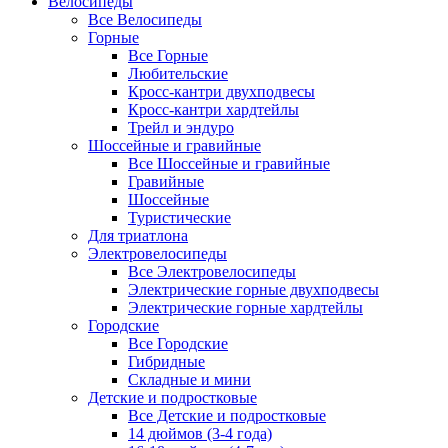
Велосипеды
Все Велосипеды
Горные
Все Горные
Любительские
Кросс-кантри двухподвесы
Кросс-кантри хардтейлы
Трейл и эндуро
Шоссейные и гравийные
Все Шоссейные и гравийные
Гравийные
Шоссейные
Туристические
Для триатлона
Электровелосипеды
Все Электровелосипеды
Электрические горные двухподвесы
Электрические горные хардтейлы
Городские
Все Городские
Гибридные
Складные и мини
Детские и подростковые
Все Детские и подростковые
14 дюймов (3-4 года)