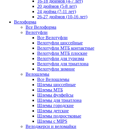
16-18 дюймов (4-7 лет)
20 дюймов (5-8 лет)
24 дюйма (7-11 лет)
26-27 дюймов (10-16 лет)
Велоформа
Все Велоформа
Велотуфли
Все Велотуфли
Велотуфли шоссейные
Велотуфли МТБ контактные
Велотуфли МТБ плоские
Велотуфли для туризма
Велотуфли для триатлона
Велотуфли зимние
Велошлемы
Все Велошлемы
Шлемы шоссейные
Шлемы МТБ
Шлемы фулфейсы
Шлемы для триатлона
Шлемы городские
Шлемы детские
Шлемы подростковые
Шлемы с MIPS
Велоджерси и веломайки