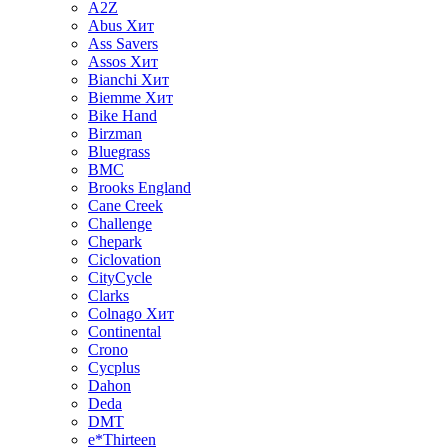
A2Z
Abus
Хит
Ass Savers
Assos
Хит
Bianchi
Хит
Biemme
Хит
Bike Hand
Birzman
Bluegrass
BMC
Brooks England
Cane Creek
Challenge
Chepark
Ciclovation
CityCycle
Clarks
Colnago
Хит
Continental
Crono
Cycplus
Dahon
Deda
DMT
e*Thirteen