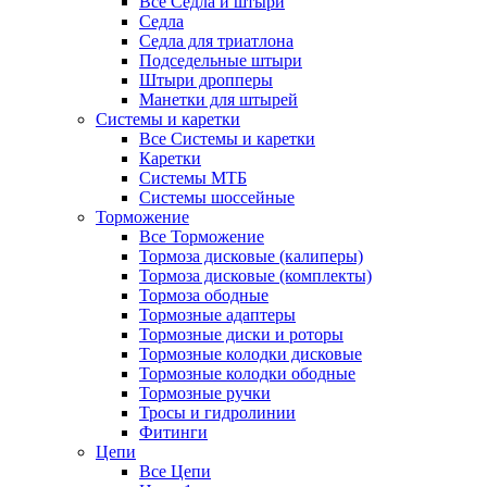
Все Седла и штыри
Седла
Седла для триатлона
Подседельные штыри
Штыри дропперы
Манетки для штырей
Системы и каретки
Все Системы и каретки
Каретки
Системы МТБ
Системы шоссейные
Торможение
Все Торможение
Тормоза дисковые (калиперы)
Тормоза дисковые (комплекты)
Тормоза ободные
Тормозные адаптеры
Тормозные диски и роторы
Тормозные колодки дисковые
Тормозные колодки ободные
Тормозные ручки
Тросы и гидролинии
Фитинги
Цепи
Все Цепи