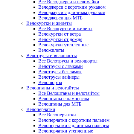
Все Велоджерси и веломайки
Велоджерси с коротким рукавом
Велоджерси с длинным рукавом
Велоджерси для МТБ
Велокуртки и жилеты
Все Велокуртки и жилеты
Велокуртки от ветра
Велокуртки от дождя
Велокуртки утепленные
Веложилеты
Велотрусы и велошорты
Все Велотрусы и велошорты
Велотрусы с лямками
Велотрусы без лямок
Велотрусы лайнеры
Велошорты
Велоштаны и велотайтсы
Все Велоштаны и велотайтсы
Велоштаны с памперсом
Велоштаны для МТБ
Велоперчатки
Все Велоперчатки
Велоперчатки с коротким пальцем
Велоперчатки с длинным пальцем
Велоперчатки утепленные