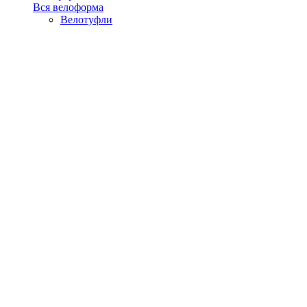
Вся велоформа
Велотуфли