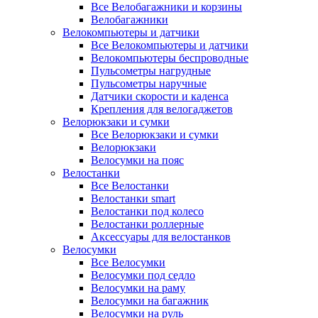
Все Велобагажники и корзины
Велобагажники
Велокомпьютеры и датчики
Все Велокомпьютеры и датчики
Велокомпьютеры беспроводные
Пульсометры нагрудные
Пульсометры наручные
Датчики скорости и каденса
Крепления для велогаджетов
Велорюкзаки и сумки
Все Велорюкзаки и сумки
Велорюкзаки
Велосумки на пояс
Велостанки
Все Велостанки
Велостанки smart
Велостанки под колесо
Велостанки роллерные
Аксессуары для велостанков
Велосумки
Все Велосумки
Велосумки под седло
Велосумки на раму
Велосумки на багажник
Велосумки на руль