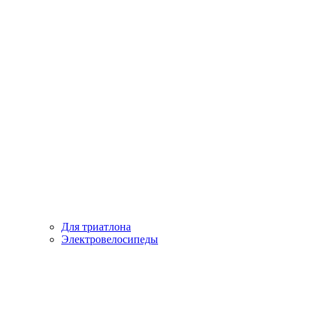
Для триатлона
Электровелосипеды